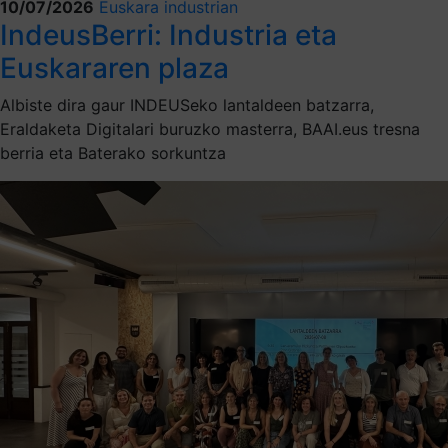
10/07/2026
Euskara industrian
IndeusBerri: Industria eta
Euskararen plaza
Albiste dira gaur INDEUSeko lantaldeen batzarra,
Eraldaketa Digitalari buruzko masterra, BAAI.eus tresna
berria eta Baterako sorkuntza