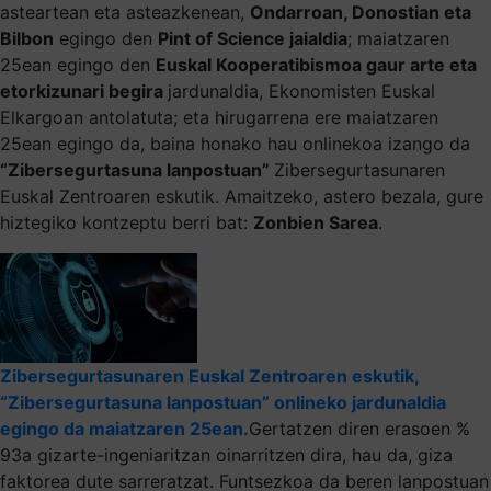
asteartean eta asteazkenean,
Ondarroan, Donostian eta
Bilbon
egingo den
Pint of Science jaialdia
; maiatzaren
25ean egingo den
Euskal Kooperatibismoa gaur arte eta
etorkizunari begira
jardunaldia, Ekonomisten Euskal
Elkargoan antolatuta; eta hirugarrena ere maiatzaren
25ean egingo da, baina honako hau onlinekoa izango da
“Zibersegurtasuna lanpostuan”
Zibersegurtasunaren
Euskal Zentroaren eskutik. Amaitzeko, astero bezala, gure
hiztegiko kontzeptu berri bat:
Zonbien Sarea
.
Zibersegurtasunaren Euskal Zentroaren eskutik,
“Zibersegurtasuna lanpostuan” onlineko jardunaldia
egingo da maiatzaren 25ean.
Gertatzen diren erasoen %
93a gizarte-ingeniaritzan oinarritzen dira, hau da, giza
faktorea dute sarreratzat. Funtsezkoa da beren lanpostuan