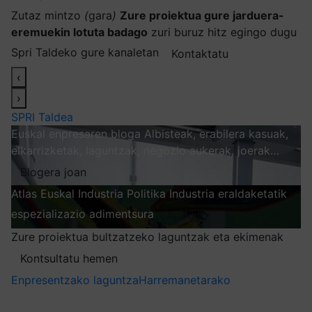
Zutaz mintzo
(
gara
)
Zure proiektua gure jarduera-
eremuekin lotuta badago
zuri buruz hitz egingo dugu
Spri Taldeko gure kanaletan
Kontaktatu
‹
›
SPRI Taldea
Euskal enpresaren bloga
Albisteak, erabilera kasuak,
elkarrizketak, laguntzak, negozio aukerak, joerak…
Blogera joan
Atlas
Euskal Industria Politika
Industria eraldaketatik
espezializazio adimentsura
Arakatu
Zure proiektua bultzatzeko laguntzak eta ekimenak
Kontsultatu hemen
Enpresentzako laguntza
Harremanetarako
Nire harpidetzak