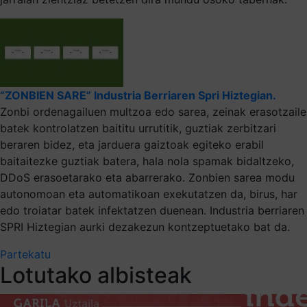
“ZONBIEN SARE” Industria Berriaren Spri Hiztegian.
Zonbi ordenagailuen multzoa edo sarea, zeinak erasotzaile
batek kontrolatzen baititu urrutitik, guztiak zerbitzari
beraren bidez, eta jarduera gaiztoak egiteko erabil
baitaitezke guztiak batera, hala nola spamak bidaltzeko,
DDoS erasoetarako eta abarrerako. Zonbien sarea modu
autonomoan eta automatikoan exekutatzen da, birus, har
edo troiatar batek infektatzen duenean. Industria berriaren
SPRI Hiztegian aurki dezakezun kontzeptuetako bat da.
Partekatu
Lotutako albisteak