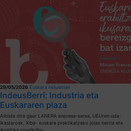
29/05/2026
Euskara industrian
IndeusBerri: Industria eta
Euskararen plaza
Albiste dira gaur LANERA enpresa-sarea, UEUren uda-
ikastaroak, Xiba- euskara praktikatzeko jolas berria eta
Analitika prediktibo.