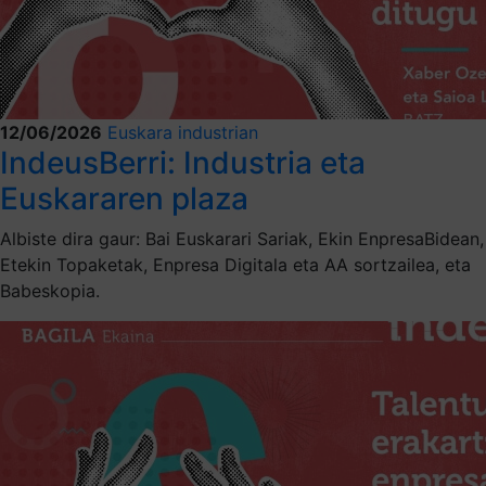
12/06/2026
Euskara industrian
IndeusBerri: Industria eta
Euskararen plaza
Albiste dira gaur: Bai Euskarari Sariak, Ekin EnpresaBidean,
Etekin Topaketak, Enpresa Digitala eta AA sortzailea, eta
Babeskopia.