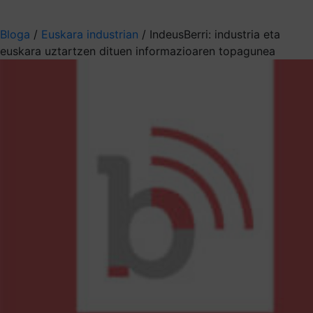
Aukeratu jaso nahi duzun informazioa
Bloga
/
Euskara industrian
/
IndeusBerri: industria eta
euskara uztartzen dituen informazioaren topagunea