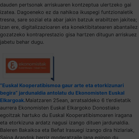
dauden pertsonak arriskuaren kontzeptua ulertzeko gai
izatea. Dagoeneko ez da nahikoa ikuspegi funtzionaletik
tresna, sare sozial eta abar jakin batzuk erabiltzen jakitea;
izan ere, digitalizazioaren eta konektibitatearen abantailez
gozatzeko kontraprestazio gisa hartzen ditugun arriskuez
jabetu behar dugu.
“Euskal Kooperatibismoa gaur arte eta etorkizunari
begira” jardunaldia antolatu du Ekonomisten Euskal
Elkargoak.
Maiatzaren 25ean, arratsaldeko 6 t’erdietatik
aurrera Ekonomisten Euskal Elkargoko Donostiako
egoitzak hartuko du Euskal Kooperatibismoaren iragana
eta etorkizuna ardatz nagusi izango dituen jardunaldia.
Baleren Bakaikoa eta Beñat Irasuegi izango dira hizlariak,
Saioa Arandok berriz moderatzaile lana egingo du.