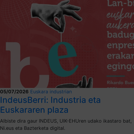
05/07/2026
Euskara industrian
IndeusBerri: Industria eta
Euskararen plaza
Albiste dira gaur INDEUS, UIK-EHUren udako ikastaro bat,
Ni.eus eta Bazterketa digital.