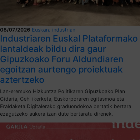
08/07/2026
Euskara industrian
Industriaren Euskal Plataformako
lantaldeak bildu dira gaur
Gipuzkoako Foru Aldundiaren
egoitzan aurtengo proiektuak
aztertzeko
Lan-eremuko Hizkuntza Politikaren Gipuzkoako Plan
Gidaria, Gehi ikerketa, Euskorporaren egitasmoa eta
Eraldaketa Digitalerako graduondokoa bertatik bertara
ezagutzeko aukera izan dute bertaratu direnek.