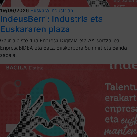
19/06/2026
Euskara industrian
IndeusBerri: Industria eta
Euskararen plaza
Gaur albiste dira Enpresa Digitala eta AA sortzailea,
EnpresaBIDEA eta Batz, Euskorpora Summit eta Banda-
zabala.