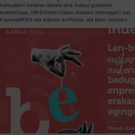
IndeusBerri honetan albiste dira: Indeus gunearen
eraberritzea, UIK-EHUren Udako ikastaro interesgarri bat,
EnpresaBIDEA eta Adimen Artifiziala, eta Beso robotiko.