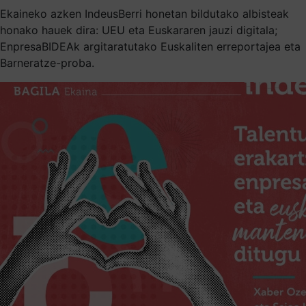
Ekaineko azken IndeusBerri honetan bildutako albisteak
honako hauek dira: UEU eta Euskararen jauzi digitala;
EnpresaBIDEAk argitaratutako Euskaliten erreportajea eta
Barneratze-proba.