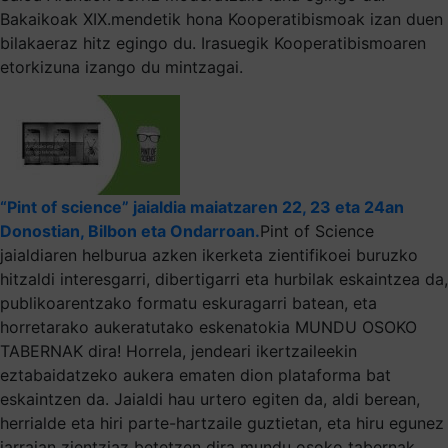
Bakaikoak XIX.mendetik hona Kooperatibismoak izan duen
bilakaeraz hitz egingo du. Irasuegik Kooperatibismoaren
etorkizuna izango du mintzagai.
“Pint of science” jaialdia maiatzaren 22, 23 eta 24an
Donostian, Bilbon eta Ondarroan.
Pint of Science
jaialdiaren helburua azken ikerketa zientifikoei buruzko
hitzaldi interesgarri, dibertigarri eta hurbilak eskaintzea da,
publikoarentzako formatu eskuragarri batean, eta
horretarako aukeratutako eskenatokia MUNDU OSOKO
TABERNAK dira! Horrela, jendeari ikertzaileekin
eztabaidatzeko aukera ematen dion plataforma bat
eskaintzen da. Jaialdi hau urtero egiten da, aldi berean,
herrialde eta hiri parte-hartzaile guztietan, eta hiru egunez
jarraian zientziaz betetzen dira mundu osoko tabernak.