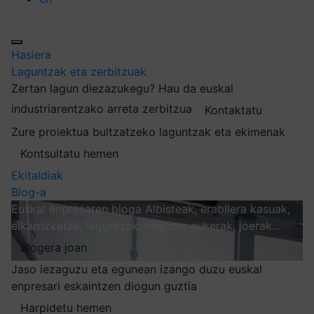
Hasiera
Laguntzak eta zerbitzuak
Zertan lagun diezazukegu?
Hau da euskal
industriarentzako arreta zerbitzua
Kontaktatu
Zure proiektua bultzatzeko laguntzak eta ekimenak
Kontsultatu hemen
Ekitaldiak
Blog-a
Euskal enpresaren bloga
Albisteak, erabilera kasuak,
elkarrizketak, laguntzak, negozio aukerak, joerak…
Blogera joan
Jaso iezaguzu eta egunean izango duzu euskal
enpresari eskaintzen diogun guztia
Harpidetu hemen