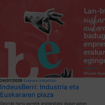
24/07/2026
Euskara industrian
IndeusBerri: Industria eta
Euskararen plaza
Oporrak hartu aurretik argitaratuko dugun azken