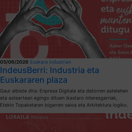
05/06/2026
Euskara industrian
IndeusBerri: Industria eta
Euskararen plaza
Gaur albiste dira: Enpresa Digitala eta datorren astelehen
eta asteartean egingo dituen ikastaro interesgarriak,
Etekin Topaketaren bigarren saioa eta Arkitektura logiko.