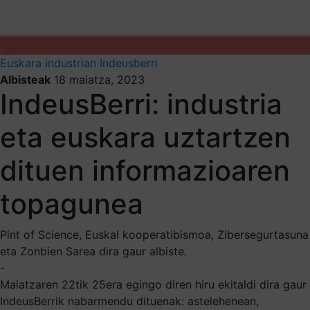
Euskara industrian
Indeusberri
Albisteak
18 maiatza, 2023
IndeusBerri: industria
eta euskara uztartzen
dituen informazioaren
topagunea
Pint of Science, Euskal kooperatibismoa, Zibersegurtasuna
eta Zonbien Sarea dira gaur albiste.
-
Maiatzaren 22tik 25era egingo diren hiru ekitaldi dira gaur
IndeusBerrik nabarmendu dituenak: astelehenean,