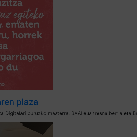
aren plaza
a Digitalari buruzko masterra, BAAI.eus tresna berria eta 