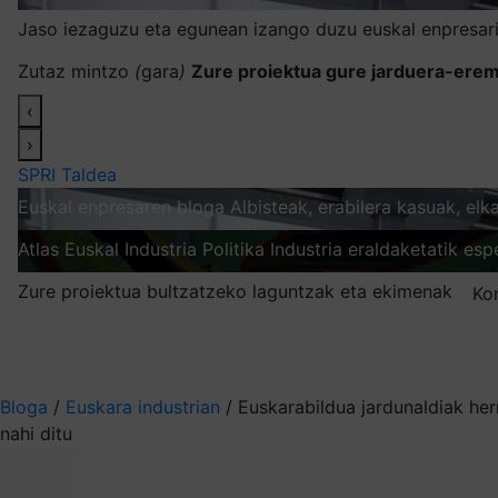
Jaso iezaguzu eta egunean izango duzu euskal enpresari
Zutaz mintzo
(
gara
)
Zure proiektua gure jarduera-erem
‹
›
SPRI Taldea
Euskal enpresaren bloga
Albisteak, erabilera kasuak, el
Atlas
Euskal Industria Politika
Industria eraldaketatik esp
Zure proiektua bultzatzeko laguntzak eta ekimenak
Ko
Nire harpidetzak
Aukeratu jaso nahi duzun informazioa
Bloga
/
Euskara industrian
/
Euskarabildua jardunaldiak her
nahi ditu