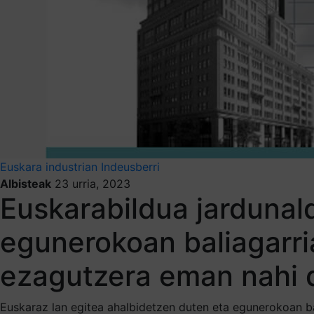
Euskara industrian
Indeusberri
Albisteak
23 urria, 2023
Euskarabildua jardunal
egunerokoan baliagarria
ezagutzera eman nahi 
Euskaraz lan egitea ahalbidetzen duten eta egunerokoan ba