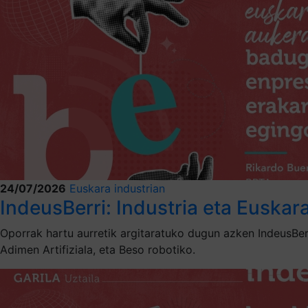
24/07/2026
Euskara industrian
IndeusBerri: Industria eta Euskar
Oporrak hartu aurretik argitaratuko dugun azken IndeusBer
Adimen Artifiziala, eta Beso robotiko.