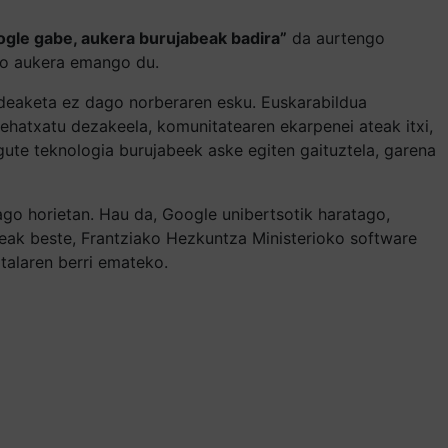
ogle gabe, aukera burujabeak badira”
da aurtengo
eko aukera emango du.
udeaketa ez dago norberaren esku. Euskarabildua
ehatxatu dezakeela, komunitatearen ekarpenei ateak itxi,
gute teknologia burujabeek aske egiten gaituztela, garena
ago horietan. Hau da, Google unibertsotik haratago,
steak beste, Frantziako Hezkuntza Ministerioko software
italaren berri emateko.