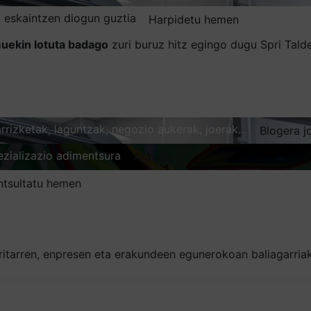
 eskaintzen diogun guztia
Harpidetu hemen
uekin lotuta badago
zuri buruz hitz egingo dugu Spri Tal
karrizketak, laguntzak, negozio aukerak, joerak…
Blogera j
ezializazio adimentsura
Arakatu
ntsultatu hemen
ritarren, enpresen eta erakundeen egunerokoan baliagarria