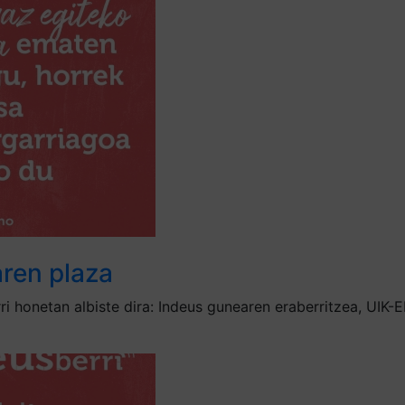
aren plaza
ri honetan albiste dira: Indeus gunearen eraberritzea, UIK