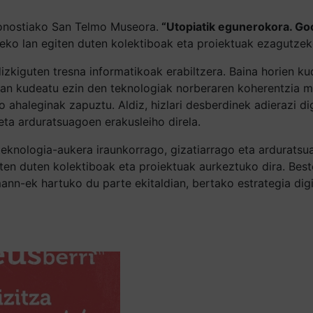
nostiako San Telmo Museora.
“Utopiatik egunerokora. Go
ltzeko lan egiten duten kolektiboak eta proiektuak ezagutz
zkiguten tresna informatikoak erabiltzera. Baina horien k
ean kudeatu ezin den teknologiak norberaren koherentzia m
ahaleginak zapuztu. Aldiz, hizlari desberdinek adierazi di
eta arduratsuagoen erakusleiho direla.
 teknologia-aukera iraunkorrago, gizatiarrago eta arduratsu
egiten duten kolektiboak eta proiektuak aurkeztuko dira. Be
mann-ek hartuko du parte ekitaldian, bertako estrategia dig