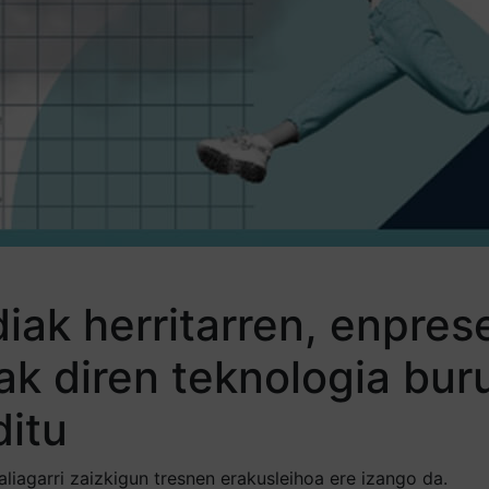
diak herritarren, enpre
k diren teknologia buru
ditu
liagarri zaizkigun tresnen erakusleihoa ere izango da.