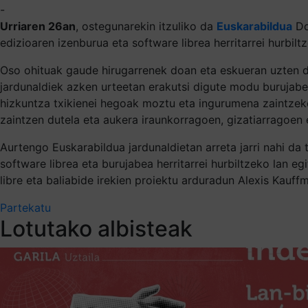
-
Urriaren 26an
, ostegunarekin itzuliko da
Euskarabildua
Do
edizioaren izenburua eta software librea herritarrei hurbi
Oso ohituak gaude hirugarrenek doan eta eskueran uzten di
jardunaldiek azken urteetan erakutsi digute modu burujab
hizkuntza txikienei hegoak moztu eta ingurumena zaintzeko 
zaintzen dutela eta aukera iraunkorragoen, gizatiarragoen 
Aurtengo Euskarabildua jardunaldietan arreta jarri nahi da
software librea eta burujabea herritarrei hurbiltzeko lan 
libre eta baliabide irekien proiektu arduradun Alexis Kauff
Partekatu
Lotutako albisteak