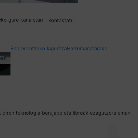
deko gure kanaletan
Kontaktatu
Enpresentzako laguntza
Harremanetarako
oan
k diren teknologia burujabe eta libreak ezagutzera eman