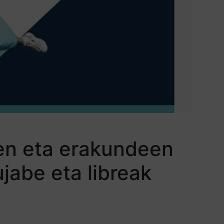
sen eta erakundeen
jabe eta libreak