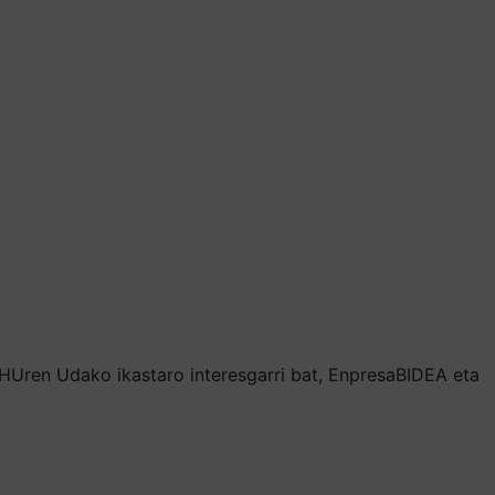
-EHUren Udako ikastaro interesgarri bat, EnpresaBIDEA eta