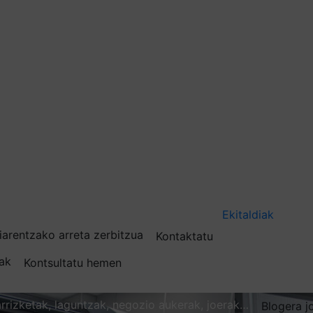
Ekitaldiak
iarentzako arreta zerbitzua
Kontaktatu
nak
Kontsultatu hemen
karrizketak, laguntzak, negozio aukerak, joerak…
Blogera j