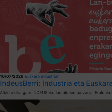
10/07/2026
Euskara industrian
IndeusBerri: Industria eta Euskar
Albiste dira gaur INDEUSeko lantaldeen batzarra, Eraldaket