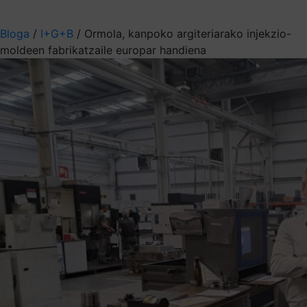
Aukeratu jaso nahi duzun informazioa
Bloga
/
I+G+B
/
Ormola, kanpoko argiteriarako injekzio-
moldeen fabrikatzaile europar handiena