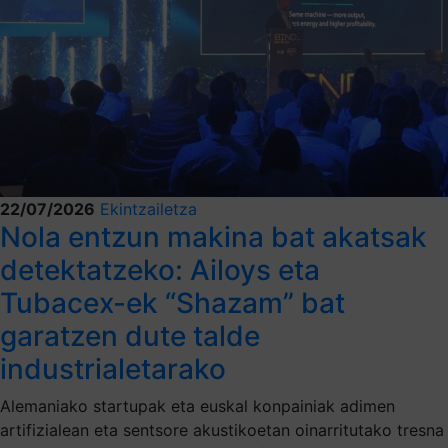
22/07/2026
Ekintzailetza
Nola entzun makina bat akatsak
detektatzeko: Ailoys eta
Tubacex-ek “Shazam” bat
garatzen dute talde
industrialetarako
Alemaniako startupak eta euskal konpainiak adimen
artifizialean eta sentsore akustikoetan oinarritutako tresna