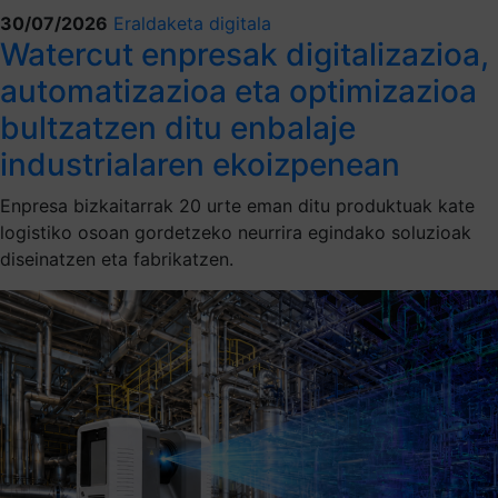
30/07/2026
Eraldaketa digitala
Watercut enpresak digitalizazioa,
automatizazioa eta optimizazioa
bultzatzen ditu enbalaje
industrialaren ekoizpenean
Enpresa bizkaitarrak 20 urte eman ditu produktuak kate
logistiko osoan gordetzeko neurrira egindako soluzioak
diseinatzen eta fabrikatzen.