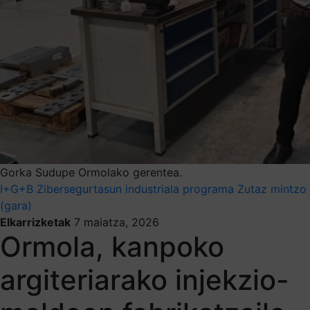
Gorka Sudupe Ormolako gerentea.
I+G+B
Zibersegurtasun industriala programa
Zutaz mintzo
(gara)
Elkarrizketak
7 maiatza, 2026
Ormola, kanpoko
argiteriarako injekzio-