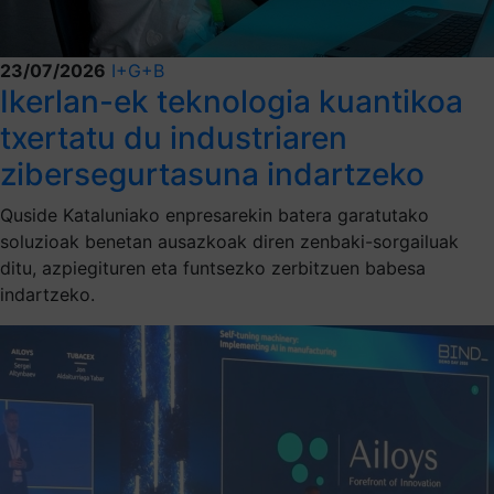
23/07/2026
I+G+B
Ikerlan-ek teknologia kuantikoa
txertatu du industriaren
zibersegurtasuna indartzeko
Quside Kataluniako enpresarekin batera garatutako
soluzioak benetan ausazkoak diren zenbaki-sorgailuak
ditu, azpiegituren eta funtsezko zerbitzuen babesa
indartzeko.