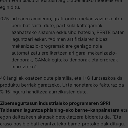
eta 1 Formulako zirkuituen argiztapenerako moldeak ere
egin ditu.
urtearen amaieran, grafitorako mekanizazio-zentro
berri bat sartu dute, partikula kaltegarriak
ezabatzeko sistema esklusibo batekin, PERTE baten
laguntzari esker. “Adimen artifizialaren bidez
mekanizazio-programak are gehiago nola
automatizatu ere ikertzen ari gara, mekanizazio-
denborak, CAMak egiteko denborak eta erroreak
murrizteko”.
40 langilek osatzen dute plantilla, eta I+G funtsezkoa da
produktu berriak garatzeko. Urte honetarako fakturazioa
% 15 inguru handitzea aurreikusten dute.
Zibersegurtasun industrialeko programaren SPRI
Taldearen laguntza phishing-eko barne-kanpainetara
eta
egon daitezkeen akatsak detektatzera bideratu da. “Eta
eraso posible bati erantzuteko barne-protokoloak ditugu.