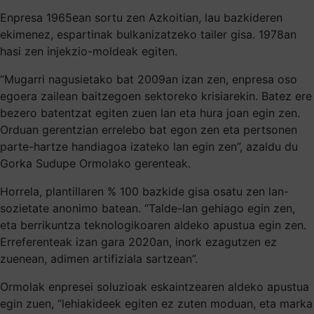
Enpresa 1965ean sortu zen Azkoitian, lau bazkideren
ekimenez, espartinak bulkanizatzeko tailer gisa. 1978an
hasi zen injekzio-moldeak egiten.
“Mugarri nagusietako bat 2009an izan zen, enpresa oso
egoera zailean baitzegoen sektoreko krisiarekin. Batez ere
bezero batentzat egiten zuen lan eta hura joan egin zen.
Orduan gerentzian errelebo bat egon zen eta pertsonen
parte-hartze handiagoa izateko lan egin zen”, azaldu du
Gorka Sudupe Ormolako gerenteak.
Horrela, plantillaren % 100 bazkide gisa osatu zen lan-
sozietate anonimo batean. “Talde-lan gehiago egin zen,
eta berrikuntza teknologikoaren aldeko apustua egin zen.
Erreferenteak izan gara 2020an, inork ezagutzen ez
zuenean, adimen artifiziala sartzean”.
Ormolak enpresei soluzioak eskaintzearen aldeko apustua
egin zuen, “lehiakideek egiten ez zuten moduan, eta marka