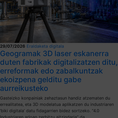
29/07/2026
Eraldaketa digitala
Geogramak 3D laser eskanerra
duten fabrikak digitalizatzen ditu,
erreformak edo zabalkuntzak
ekoizpena gelditu gabe
aurreikusteko
Gasteizko konpainiak zehaztasun handiz atzematen du
errealitatea, eta 3D modelatua aplikatzen du industriaren
‘biki digitala’ datu fidagarrien bidez sortzeko. “4.0
Industriaren arloan zerbitzu aitzindaria” da.