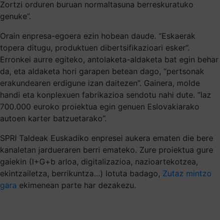
Zortzi orduren buruan normaltasuna berreskuratuko
genuke”.
Orain enpresa-egoera ezin hobean daude. “Eskaerak
topera ditugu, produktuen dibertsifikazioari esker”.
Erronkei aurre egiteko, antolaketa-aldaketa bat egin behar
da, eta aldaketa hori garapen betean dago, “pertsonak
erakundearen erdigune izan daitezen”. Gainera, molde
handi eta konplexuen fabrikazioa sendotu nahi dute. “Iaz
700.000 euroko proiektua egin genuen Eslovakiarako
autoen karter batzuetarako”.
SPRI Taldeak Euskadiko enpresei aukera ematen die bere
kanaletan jardueraren berri emateko. Zure proiektua gure
gaiekin (I+G+b arloa, digitalizazioa, nazioartekotzea,
ekintzailetza, berrikuntza…) lotuta badago,
Zutaz mintzo
gara
ekimenean parte har dezakezu.