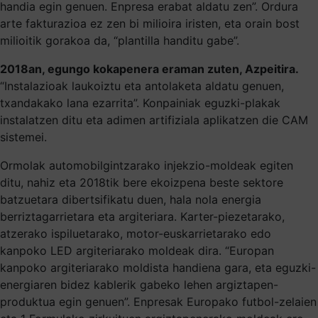
handia egin genuen. Enpresa erabat aldatu zen”. Ordura
arte fakturazioa ez zen bi milioira iristen, eta orain bost
milioitik gorakoa da, “plantilla handitu gabe”.
2018an, egungo kokapenera eraman zuten, Azpeitira.
“Instalazioak laukoiztu eta antolaketa aldatu genuen,
txandakako lana ezarrita”. Konpainiak eguzki-plakak
instalatzen ditu eta adimen artifiziala aplikatzen die CAM
sistemei.
Ormolak automobilgintzarako injekzio-moldeak egiten
ditu, nahiz eta 2018tik bere ekoizpena beste sektore
batzuetara dibertsifikatu duen, hala nola energia
berriztagarrietara eta argiteriara. Karter-piezetarako,
atzerako ispiluetarako, motor-euskarrietarako edo
kanpoko LED argiteriarako moldeak dira. “Europan
kanpoko argiteriarako moldista handiena gara, eta eguzki-
energiaren bidez kablerik gabeko lehen argiztapen-
produktua egin genuen”. Enpresak Europako futbol-zelaien