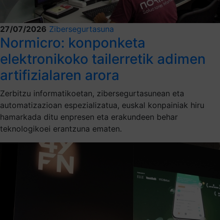
27/07/2026
Zibersegurtasuna
Normicro: konponketa
elektronikoko tailerretik adimen
artifizialaren arora
Zerbitzu informatikoetan, zibersegurtasunean eta
automatizazioan espezializatua, euskal konpainiak hiru
hamarkada ditu enpresen eta erakundeen behar
teknologikoei erantzuna ematen.