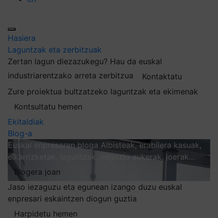
Hasiera
Laguntzak eta zerbitzuak
Zertan lagun diezazukegu?
Hau da euskal
industriarentzako arreta zerbitzua
Kontaktatu
Zure proiektua bultzatzeko laguntzak eta ekimenak
Kontsultatu hemen
Ekitaldiak
Blog-a
Euskal enpresaren bloga
Albisteak, erabilera kasuak,
elkarrizketak, laguntzak, negozio aukerak, joerak…
Blogera joan
Jaso iezaguzu eta egunean izango duzu euskal
enpresari eskaintzen diogun guztia
Harpidetu hemen