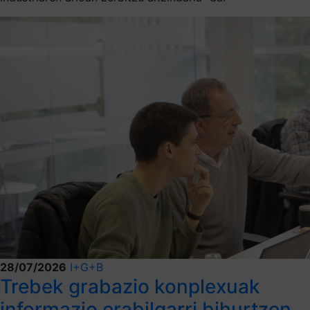
28/07/2026
I+G+B
Trebek grabazio konplexuak
informazio erabilgarri bihurtzen