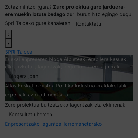
Zutaz mintzo
(
gara
)
Zure proiektua gure jarduera-
eremuekin lotuta badago
zuri buruz hitz egingo dugu
Spri Taldeko gure kanaletan
Kontaktatu
‹
›
SPRI Taldea
Euskal enpresaren bloga
Albisteak, erabilera kasuak,
elkarrizketak, laguntzak, negozio aukerak, joerak…
Blogera joan
Atlas
Euskal Industria Politika
Industria eraldaketatik
espezializazio adimentsura
Arakatu
Zure proiektua bultzatzeko laguntzak eta ekimenak
Kontsultatu hemen
Enpresentzako laguntza
Harremanetarako
Nire harpidetzak