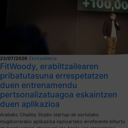
23/07/2026
Ekintzailetza
FitWoody, erabiltzailearen
pribatutasuna errespetatzen
duen entrenamendu
pertsonalizatuagoa eskaintzen
duen aplikazioa
Arabako Chubby Studio startup-ak sortutako
mugikorrerako aplikazioa nazioarteko erreferente bihurtu