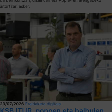
da berrikuntzari, diseinuari eta Apple-ren etengabeko
aitortzari esker.
23/07/2026
Eraldaketa digitala
KSB ITUR, ponpen eta balbulen