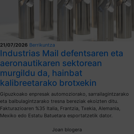
21/07/2026
Berrikuntza
Industrias Mail defentsaren eta
aeronautikaren sektorean
murgildu da, hainbat
kalibreetarako brotxekin
Gipuzkoako enpresak automoziorako, sarrailagintzarako
eta balbulagintzarako tresna bereziak ekoizten ditu.
Fakturazioaren %35 Italia, Frantzia, Txekia, Alemania,
Mexiko edo Estatu Batuetara esportatzetik dator.
Joan blogera