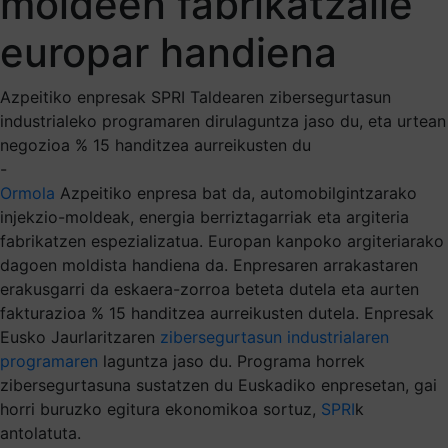
moldeen fabrikatzaile
europar handiena
Azpeitiko enpresak SPRI Taldearen zibersegurtasun
industrialeko programaren dirulaguntza jaso du, eta urtean
negozioa % 15 handitzea aurreikusten du
-
Ormola
Azpeitiko enpresa bat da, automobilgintzarako
injekzio-moldeak, energia berriztagarriak eta argiteria
fabrikatzen espezializatua. Europan kanpoko argiteriarako
dagoen moldista handiena da. Enpresaren arrakastaren
erakusgarri da eskaera-zorroa beteta dutela eta aurten
fakturazioa % 15 handitzea aurreikusten dutela. Enpresak
Eusko Jaurlaritzaren
zibersegurtasun industrialaren
programaren
laguntza jaso du. Programa horrek
zibersegurtasuna sustatzen du Euskadiko enpresetan, gai
horri buruzko egitura ekonomikoa sortuz,
SPRI
k
antolatuta.