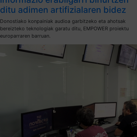
ditu adimen artifizialaren bidez
Donostiako konpainiak audioa garbitzeko eta ahotsak
bereizteko teknologiak garatu ditu, EMPOWER proiektu
europarraren barruan.