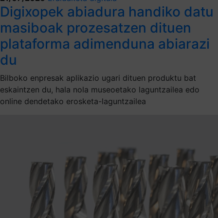
Digixopek abiadura handiko datu
masiboak prozesatzen dituen
plataforma adimenduna abiarazi
du
Bilboko enpresak aplikazio ugari dituen produktu bat
eskaintzen du, hala nola museoetako laguntzailea edo
online dendetako erosketa-laguntzailea