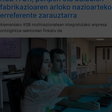
fabrikazioaren arloko nazioarteko
erreferente zarauztarra
Alemaniako KSB multinazionalean integratutako enpresa
ontzigintza-sektorean finkatu da