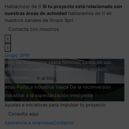
Habla
(
mos
)
de ti
Si tu proyecto está relacionado con
nuestras áreas de actividad
hablaremos de ti en
nuestros canales de Grupo Spri
Contacta con nosotros
‹
›
Grupo SPRI
Blog de la empresa vasca
Noticias, casos de uso,
entrevistas, ayudas, oportunidades de negocio,
tendencias…
Ir al blog
Atlas
Política Industrial Vasca
De la reconversión
industrial a la especialización inteligente
Explorar
Ayudas e iniciativas para impulsar tu proyecto
Consulta aquí
Asistencia a empresas
Contacto