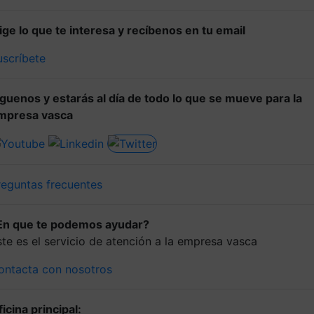
lige lo que te interesa y recíbenos en tu email
uscríbete
íguenos y estarás al día de todo lo que se mueve para la
mpresa vasca
reguntas frecuentes
En que te podemos ayudar?
ste es el servicio de atención a la empresa vasca
ontacta con nosotros
icina principal: