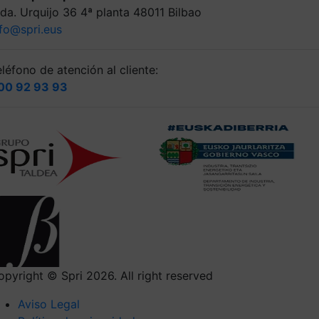
lda. Urquijo 36 4ª planta 48011 Bilbao
nfo@spri.eus
léfono de atención al cliente:
00 92 93 93
opyright © Spri 2026. All right reserved
Aviso Legal