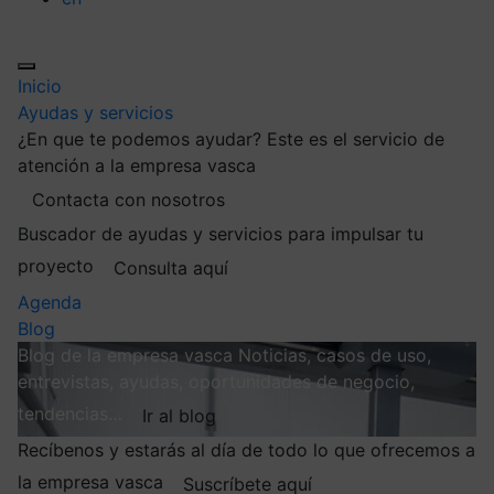
Inicio
Ayudas y servicios
¿En que te podemos ayudar?
Este es el servicio de
atención a la empresa vasca
Contacta con nosotros
Buscador de ayudas y servicios para impulsar tu
proyecto
Consulta aquí
Agenda
Blog
Blog de la empresa vasca
Noticias, casos de uso,
entrevistas, ayudas, oportunidades de negocio,
tendencias…
Ir al blog
Recíbenos y estarás al día de todo lo que ofrecemos a
la empresa vasca
Suscríbete aquí