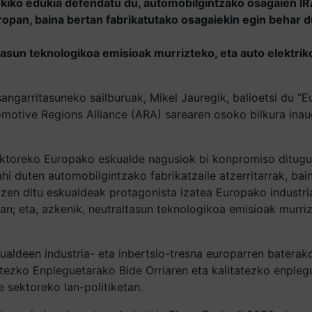
kiko edukia defendatu du, automobilgintzako osagaien IR
ropan, baina bertan fabrikatutako osagaiekin egin behar d
asun teknologikoa emisioak murrizteko, eta auto elektriko
sangarritasuneko sailburuak, Mikel Jauregik, balioetsi du “
motive Regions Alliance (ARA) sarearen osoko bilkura inau
ektoreko Europako eskualde nagusiok bi konpromiso ditugu: 
hi duten automobilgintzako fabrikatzaile atzerritarrak, bai
zen ditu eskualdeak protagonista izatea Europako industria
n; eta, azkenik, neutraltasun teknologikoa emisioak murri
aldeen industria- eta inbertsio-tresna europarren baterako
tatezko Enpleguetarako Bide Orriaren eta kalitatezko enple
 sektoreko lan-politiketan.