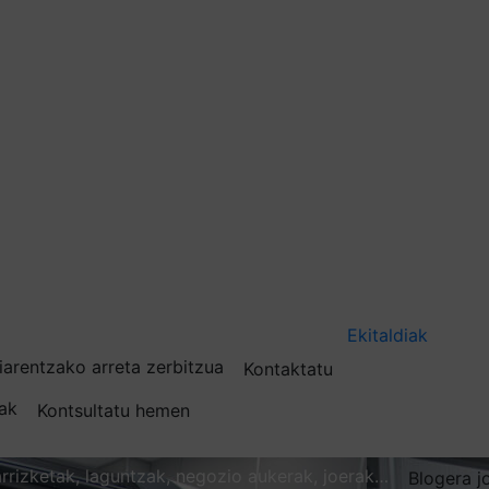
Ekitaldiak
iarentzako arreta zerbitzua
Kontaktatu
nak
Kontsultatu hemen
karrizketak, laguntzak, negozio aukerak, joerak…
Blogera j