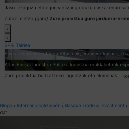
Jaso iezaguzu eta egunean izango duzu euskal enpresari
Zutaz mintzo
(
gara
)
Zure proiektua gure jarduera-erem
‹
›
SPRI Taldea
Euskal enpresaren bloga
Albisteak, erabilera kasuak, el
Atlas
Euskal Industria Politika
Industria eraldaketatik esp
Zure proiektua bultzatzeko laguntzak eta ekimenak
Ko
Nire harpidetzak
Aukeratu jaso nahi duzun informazioa
Bloga
/
Internacionalización
/
Basque Trade & Investment
/
da”