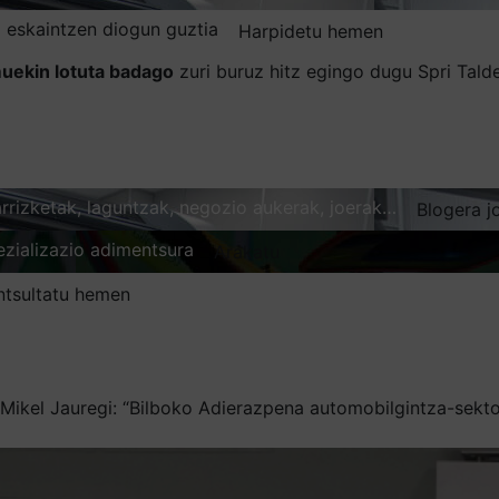
 eskaintzen diogun guztia
Harpidetu hemen
uekin lotuta badago
zuri buruz hitz egingo dugu Spri Tal
karrizketak, laguntzak, negozio aukerak, joerak…
Blogera j
ezializazio adimentsura
Arakatu
ntsultatu hemen
Mikel Jauregi: “Bilboko Adierazpena automobilgintza-sekt