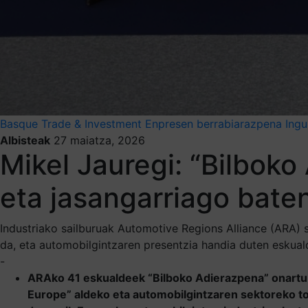
Basque Trade & Investment
Enpresen berrabiarazpena
Ingu
Albisteak
27 maiatza, 2026
Mikel Jauregi: “Bilbok
eta jasangarriago bate
Industriako sailburuak Automotive Regions Alliance (ARA)
da, eta automobilgintzaren presentzia handia duten eskuald
-
ARAko 41 eskualdeek “Bilboko Adierazpena” onartu d
Europe” aldeko eta automobilgintzaren sektoreko to