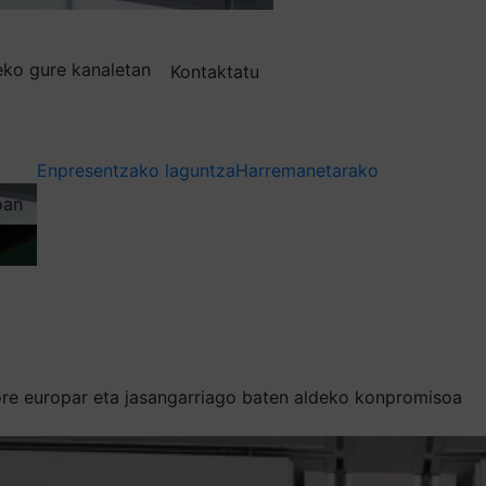
deko gure kanaletan
Kontaktatu
Enpresentzako laguntza
Harremanetarako
oan
ore europar eta jasangarriago baten aldeko konpromisoa