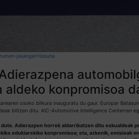
rumen-jasangarritasuna
o Adierazpena automobil
n aldeko konpromisoa d
 sarearen osoko bilkura inauguratu du gaur. Europar Batas
eak biltzen ditu. AIC-Automotive Intelligence Centerren eg
ute. Adierazpen horrek aldarrikatzen ditu eskualdeak pro
kiko edukiarekiko konpromisoa; eta, azkenik, emisioak m