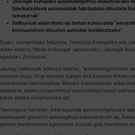
Jauregik Europako automobilgintza-industriarako to
fabrikatzaileek automobilak fabrikatuko dituztela Eu
txinatarrak”
Sailburuak aldarrikatu du beharrezkoa dela “neutralt
kontsumitzen dituzten autoekin konbinatzeko”.
Eusko Jaurlaritzako Industria, Trantsizio Energetiko eta Ja
duten indarra “Made in Europa” sendotzeko”. Jauregik Auto
egoitzan, Zornotzan.
Jauregi sailburuak adierazi duenez, “automobilgintzaren s
sinesten dugu. Ongi etorriak izango dira Europan finkatu na
neutraltasun teknologikoa. Bilboko Adierazpenak aldarrikat
edukiaren aldeko konpromisoa automobilgintzaren sektorea
baten aldeko konpromisoa da”.
Testuinguru horretan, Adierazpenak automobilgintzako esku
talentuaren garrantzi estrategikoa azpimarratzen du, Kali
genero-berdintasuna egiturazko irizpide gisa txertatzea ere