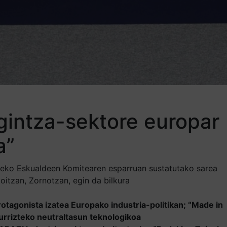
gintza-sektore europar
a”
uneko Eskualdeen Komitearen esparruan sustatutako sarea
oitzan, Zornotzan, egin da bilkura
tagonista izatea Europako industria-politikan; “Made in
urrizteko neutraltasun teknologikoa