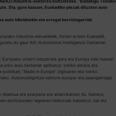
ABAZI industria-sektorea bultzatzeko. “Badakigu Txinako
ute.
Eta, gure kasuan, Euskadiko piezak dituzten auto
a auto hibridoekin eta erregai berriztagarriak
Europako industria-eskualdeek, horien artean Euskadik,
guratu du gaur AIC-Automotive Intelligence Centerren
Europako oinarri industriala gara eta Europa ireki batean
na joko-arau berberak aplikatuz: tokiko edukia eta
-politikan; “Made in Europe” zigiluaren eta tokiko
zteko. Automobilgintza-sektore europar eta jasangarriago
 diseinua eta ezarpena ere aldarrikatzen du. Gainera,
guen etorkizuneko legearen helburuak babestuz, bai eta