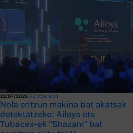
22/07/2026
Ekintzailetza
Nola entzun makina bat akatsak
detektatzeko: Ailoys eta
Tubacex-ek “Shazam” bat