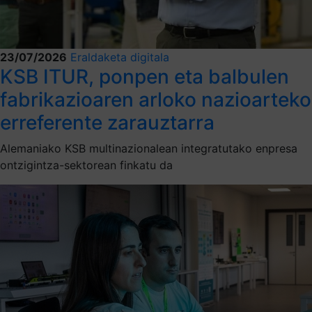
23/07/2026
Eraldaketa digitala
KSB ITUR, ponpen eta balbulen
fabrikazioaren arloko nazioarteko
erreferente zarauztarra
Alemaniako KSB multinazionalean integratutako enpresa
ontzigintza-sektorean finkatu da