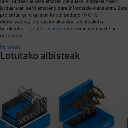
SPRI Taldeak aukera ematen die euskal enpresei haien
jardueraren berri emateko bere informazio-kanaletan. Zure
proiektua gure gaiekin lotuta badago (I+G+b,
digitalizazioa, internazionalizazioa, ekintzailetza,
berrikuntza…),
Zutaz mintzo gara
ekimenean parte har
dezakezu.
Partekatu
Lotutako albisteak