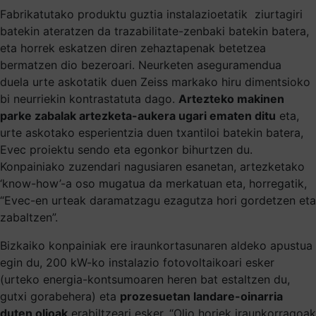
Fabrikatutako produktu guztia instalazioetatik ziurtagiri
batekin ateratzen da trazabilitate-zenbaki batekin batera,
eta horrek eskatzen diren zehaztapenak betetzea
bermatzen dio bezeroari. Neurketen aseguramendua
duela urte askotatik duen Zeiss markako hiru dimentsioko
bi neurriekin kontrastatuta dago.
Artezteko makinen
parke zabalak artezketa-aukera ugari ematen ditu
eta,
urte askotako esperientzia duen txantiloi batekin batera,
Evec proiektu sendo eta egonkor bihurtzen du.
Konpainiako zuzendari nagusiaren esanetan, artezketako
‘know-how’-a oso mugatua da merkatuan eta, horregatik,
“Evec-en urteak daramatzagu ezagutza hori gordetzen eta
zabaltzen”.
Bizkaiko konpainiak ere iraunkortasunaren aldeko apustua
egin du, 200 kW-ko instalazio fotovoltaikoari esker
(urteko energia-kontsumoaren heren bat estaltzen du,
gutxi gorabehera) eta
prozesuetan landare-oinarria
duten olioak
erabiltzeari esker. “Olio horiek iraunkorragoak