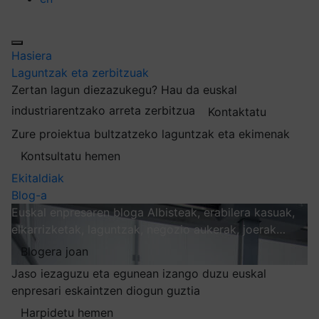
Hasiera
Laguntzak eta zerbitzuak
Zertan lagun diezazukegu?
Hau da euskal
industriarentzako arreta zerbitzua
Kontaktatu
Zure proiektua bultzatzeko laguntzak eta ekimenak
Kontsultatu hemen
Ekitaldiak
Blog-a
Euskal enpresaren bloga
Albisteak, erabilera kasuak,
elkarrizketak, laguntzak, negozio aukerak, joerak…
Blogera joan
Jaso iezaguzu eta egunean izango duzu euskal
enpresari eskaintzen diogun guztia
Harpidetu hemen