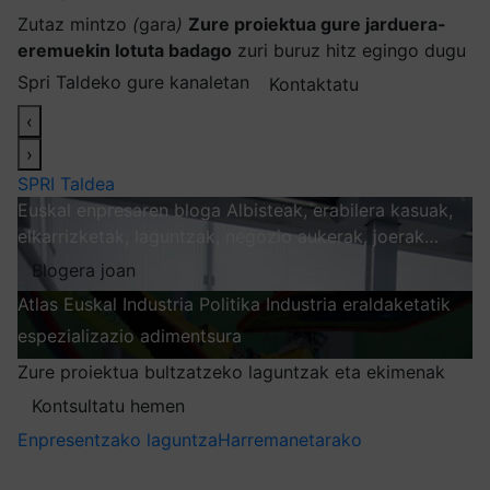
Zutaz mintzo
(
gara
)
Zure proiektua gure jarduera-
eremuekin lotuta badago
zuri buruz hitz egingo dugu
Spri Taldeko gure kanaletan
Kontaktatu
‹
›
SPRI Taldea
Euskal enpresaren bloga
Albisteak, erabilera kasuak,
elkarrizketak, laguntzak, negozio aukerak, joerak…
Blogera joan
Atlas
Euskal Industria Politika
Industria eraldaketatik
espezializazio adimentsura
Arakatu
Zure proiektua bultzatzeko laguntzak eta ekimenak
Kontsultatu hemen
Enpresentzako laguntza
Harremanetarako
Nire harpidetzak