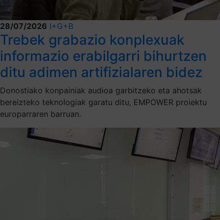
28/07/2026
I+G+B
Trebek grabazio konplexuak
informazio erabilgarri bihurtzen
ditu adimen artifizialaren bidez
Donostiako konpainiak audioa garbitzeko eta ahotsak
bereizteko teknologiak garatu ditu, EMPOWER proiektu
europarraren barruan.