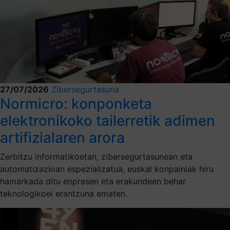
27/07/2026
Zibersegurtasuna
Normicro: konponketa
elektronikoko tailerretik adimen
artifizialaren arora
Zerbitzu informatikoetan, zibersegurtasunean eta
automatizazioan espezializatua, euskal konpainiak hiru
hamarkada ditu enpresen eta erakundeen behar
teknologikoei erantzuna ematen.