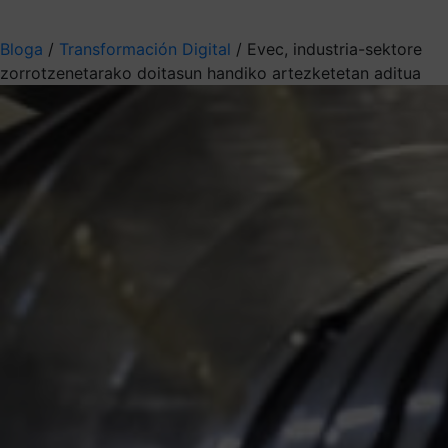
Aukeratu jaso nahi duzun informazioa
Bloga
/
Transformación Digital
/
Evec, industria-sektore
zorrotzenetarako doitasun handiko artezketetan aditua