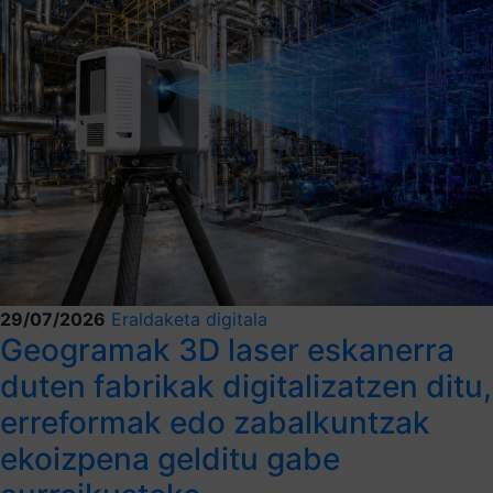
29/07/2026
Eraldaketa digitala
Geogramak 3D laser eskanerra
duten fabrikak digitalizatzen ditu,
erreformak edo zabalkuntzak
ekoizpena gelditu gabe