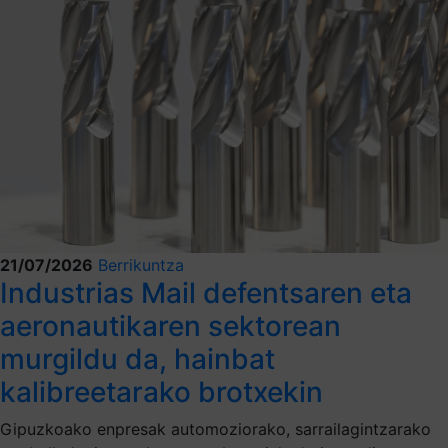
21/07/2026
Berrikuntza
Industrias Mail defentsaren eta
aeronautikaren sektorean
murgildu da, hainbat
kalibreetarako brotxekin
Gipuzkoako enpresak automoziorako, sarrailagintzarako