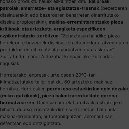
honako produktu hauek eskaintzen ditu:
kalibreak,
patroiak, amarratze- eta egiaztatze-tresnak
(bezeroaren
diseinuarekin edo bezeroaren beharretan oinarritutako
diseinu propioarekin),
makina-erremintarentzako pieza
kritikoak, eta artezketa-eragiketa espezifikoen
azpikontratazio-zerbitzua
. “Zehaztasun handiko pieza
horiek gure bezeroek diseinatzen eta merkaturatzen duten
produktuaren diferentziala markatzen dute askotan”,
ziurtatu du Imanol Aldazabal konpainiako zuzendari
nagusiak.
Horretarako, enpresak urte osoan 20ºC-tan
klimatizatutako tailer bat du, 60 artezteko makinaz
hornitua. Horri esker,
perdoi oso estuekin lan egin dezake
(mikra gutxikoak), pieza bakoitzaren kalitate gorena
bermatzearren
. Gaitasun horrek hornitzaile estrategiko
bihurtu du oso zorrotzak diren sektoreetan, hala nola
makina-erremintan, automobilgintzan, aeronautikan,
defentsan edo ontzigintzan.