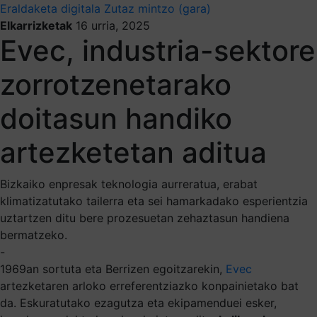
Eraldaketa digitala
Zutaz mintzo (gara)
Elkarrizketak
16 urria, 2025
Evec, industria-sektore
zorrotzenetarako
doitasun handiko
artezketetan aditua
Bizkaiko enpresak teknologia aurreratua, erabat
klimatizatutako tailerra eta sei hamarkadako esperientzia
uztartzen ditu bere prozesuetan zehaztasun handiena
bermatzeko.
-
1969an sortuta eta Berrizen egoitzarekin,
Evec
artezketaren arloko erreferentziazko konpainietako bat
da. Eskuratutako ezagutza eta ekipamenduei esker,