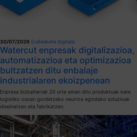
30/07/2026
Eraldaketa digitala
Watercut enpresak digitalizazioa,
automatizazioa eta optimizazioa
bultzatzen ditu enbalaje
industrialaren ekoizpenean
Enpresa bizkaitarrak 20 urte eman ditu produktuak kate
logistiko osoan gordetzeko neurrira egindako soluzioak
diseinatzen eta fabrikatzen.