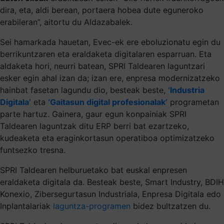
dira, eta, aldi berean, portaera hobea dute eguneroko
erabileran”, aitortu du Aldazabalek.
Sei hamarkada hauetan, Evec-ek ere eboluzionatu egin du
berrikuntzaren eta eraldaketa digitalaren esparruan. Eta
aldaketa hori, neurri batean, SPRI Taldearen laguntzari
esker egin ahal izan da; izan ere, enpresa modernizatzeko
hainbat fasetan lagundu dio, besteak beste,
‘Industria
Digitala’
eta
‘Gaitasun digital profesionalak’
programetan
parte hartuz. Gainera, gaur egun konpainiak SPRI
Taldearen laguntzak ditu ERP berri bat ezartzeko,
kudeaketa eta eraginkortasun operatiboa optimizatzeko
funtsezko tresna.
SPRI Taldearen helburuetako bat euskal enpresen
eraldaketa digitala da. Besteak beste, Smart Industry, BDIH
Konexio, Zibersegurtasun Industriala, Enpresa Digitala edo
Inplantalariak
laguntza-programen
bidez bultzatzen du.