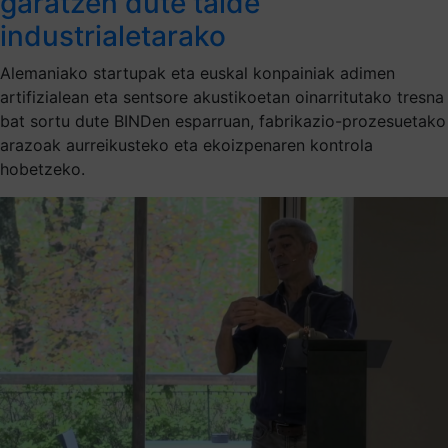
garatzen dute talde
industrialetarako
Alemaniako startupak eta euskal konpainiak adimen
artifizialean eta sentsore akustikoetan oinarritutako tresna
bat sortu dute BINDen esparruan, fabrikazio-prozesuetako
arazoak aurreikusteko eta ekoizpenaren kontrola
hobetzeko.