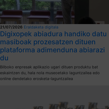
21/07/2026
Eraldaketa digitala
Digixopek abiadura handiko datu
masiboak prozesatzen dituen
plataforma adimenduna abiarazi
du
Bilboko enpresak aplikazio ugari dituen produktu bat
eskaintzen du, hala nola museoetako laguntzailea edo
online dendetako erosketa-laguntzailea