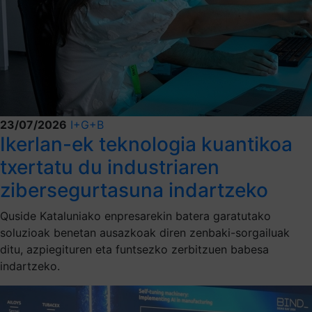
23/07/2026
I+G+B
Ikerlan-ek teknologia kuantikoa
txertatu du industriaren
zibersegurtasuna indartzeko
Quside Kataluniako enpresarekin batera garatutako
soluzioak benetan ausazkoak diren zenbaki-sorgailuak
ditu, azpiegituren eta funtsezko zerbitzuen babesa
indartzeko.