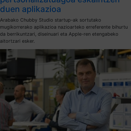
duen aplikazioa
Arabako Chubby Studio startup-ak sortutako
mugikorrerako aplikazioa nazioarteko erreferente bihurtu
da berrikuntzari, diseinuari eta Apple-ren etengabeko
aitortzari esker.