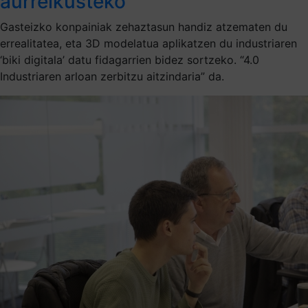
aurreikusteko
Gasteizko konpainiak zehaztasun handiz atzematen du
errealitatea, eta 3D modelatua aplikatzen du industriaren
‘biki digitala’ datu fidagarrien bidez sortzeko. “4.0
Industriaren arloan zerbitzu aitzindaria” da.