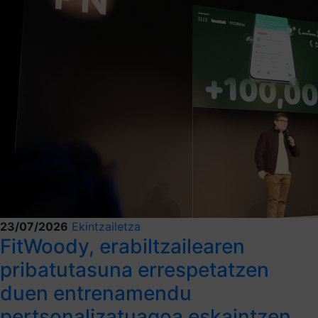
23/07/2026
Ekintzailetza
FitWoody, erabiltzailearen
pribatutasuna errespetatzen
duen entrenamendu
pertsonalizatuagoa eskaintzen