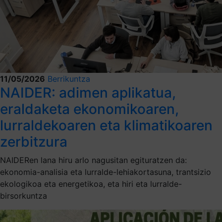
11/05/2026
Berrikuntza
NAIDER: adimen aplikatua,
eraldaketa ekonomikoaren,
lurraldekoaren eta klimatikoaren
zerbitzura
NAIDERen lana hiru arlo nagusitan egituratzen da:
ekonomia-analisia eta lurralde-lehiakortasuna, trantsizio
ekologikoa eta energetikoa, eta hiri eta lurralde-
birsorkuntza