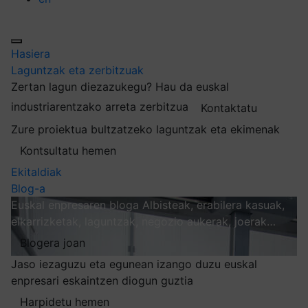
Hasiera
Laguntzak eta zerbitzuak
Zertan lagun diezazukegu?
Hau da euskal
industriarentzako arreta zerbitzua
Kontaktatu
Zure proiektua bultzatzeko laguntzak eta ekimenak
Kontsultatu hemen
Ekitaldiak
Blog-a
Euskal enpresaren bloga
Albisteak, erabilera kasuak,
elkarrizketak, laguntzak, negozio aukerak, joerak…
Blogera joan
Jaso iezaguzu eta egunean izango duzu euskal
enpresari eskaintzen diogun guztia
Harpidetu hemen