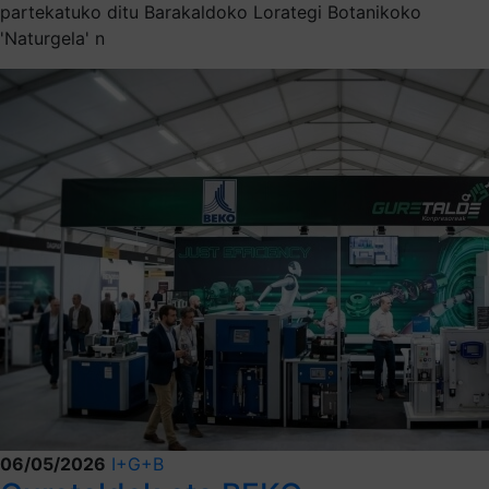
partekatuko ditu Barakaldoko Lorategi Botanikoko
'Naturgela' n
06/05/2026
I+G+B