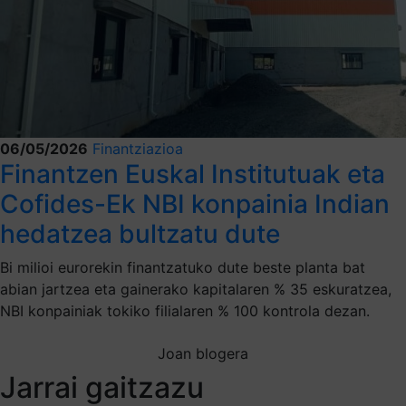
06/05/2026
Finantziazioa
Finantzen Euskal Institutuak eta
Cofides-Ek NBI konpainia Indian
hedatzea bultzatu dute
Bi milioi eurorekin finantzatuko dute beste planta bat
abian jartzea eta gainerako kapitalaren % 35 eskuratzea,
NBI konpainiak tokiko filialaren % 100 kontrola dezan.
Joan blogera
Jarrai gaitzazu