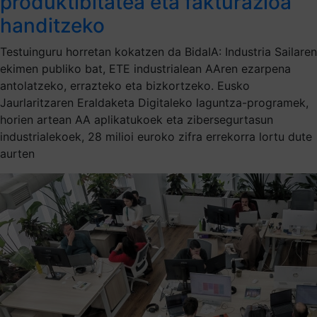
produktibitatea eta fakturazioa
handitzeko
Testuinguru horretan kokatzen da BidaIA: Industria Sailaren
ekimen publiko bat, ETE industrialean AAren ezarpena
antolatzeko, errazteko eta bizkortzeko. Eusko
Jaurlaritzaren Eraldaketa Digitaleko laguntza-programek,
horien artean AA aplikatukoek eta zibersegurtasun
industrialekoek, 28 milioi euroko zifra errekorra lortu dute
aurten