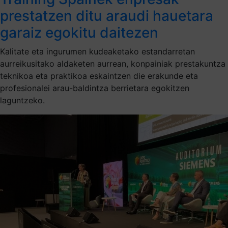
prestatzen ditu araudi hauetara
garaiz egokitu daitezen
Kalitate eta ingurumen kudeaketako estandarretan
aurreikusitako aldaketen aurrean, konpainiak prestakuntza
teknikoa eta praktikoa eskaintzen die erakunde eta
profesionalei arau-baldintza berrietara egokitzen
laguntzeko.