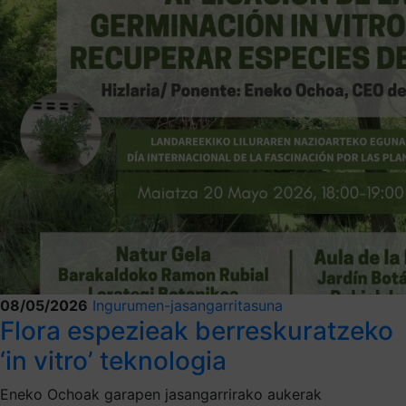
08/05/2026
Ingurumen-jasangarritasuna
Flora espezieak berreskuratzeko
‘in vitro’ teknologia
Eneko Ochoak garapen jasangarrirako aukerak