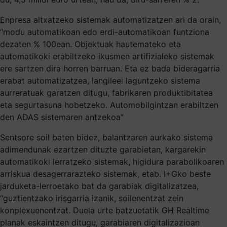
Enpresa altxatzeko sistemak automatizatzen ari da orain,
“modu automatikoan edo erdi-automatikoan funtziona
dezaten % 100ean. Objektuak hautemateko eta
automatikoki erabiltzeko ikusmen artifizialeko sistemak
ere sartzen dira horren barruan. Eta ez bada bideragarria
erabat automatizatzea, langileei laguntzeko sistema
aurreratuak garatzen ditugu, fabrikaren produktibitatea
eta segurtasuna hobetzeko. Automobilgintzan erabiltzen
den ADAS sistemaren antzekoa”
Sentsore soil baten bidez, balantzaren aurkako sistema
adimendunak ezartzen dituzte garabietan, kargarekin
automatikoki lerratzeko sistemak, higidura parabolikoaren
arriskua desagerrarazteko sistemak, etab. I+Gko beste
jarduketa-lerroetako bat da garabiak digitalizatzea,
“guztientzako irisgarria izanik, soilenentzat zein
konplexuenentzat. Duela urte batzuetatik GH Realtime
planak eskaintzen ditugu, garabiaren digitalizazioan