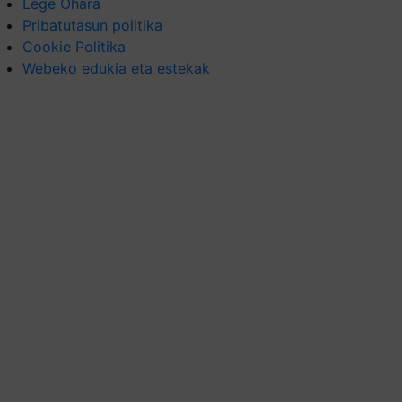
Lege Ohara
Pribatutasun politika
Cookie Politika
Webeko edukia eta estekak