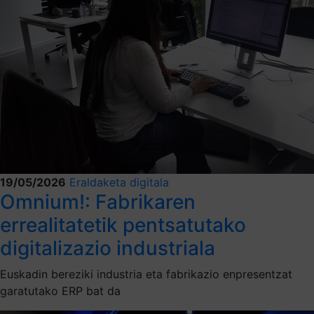
19/05/2026
Eraldaketa digitala
Omnium!: Fabrikaren
errealitatetik pentsatutako
digitalizazio industriala
Euskadin bereziki industria eta fabrikazio enpresentzat
garatutako ERP bat da