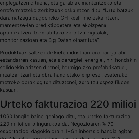
enplegatzen dituena, eta garabiak mantentzeko eta
erreformatzeko zerbitzuak eskaintzen ditu. “Urte batzuk
daramatzagu dagoeneko GH RealTime eskaintzen,
mantentze-lan prediktiboetara eta ekoizpena
optimizatzera bideratutako zerbitzu digitalak,
monitorizazioan eta Big Datan oinarrituta”.
Produktuak saltzen dizkiete industriari oro har garabi
estandarren kasuan, eta siderurgiei, energiei, hiri hondakin
solidoekin aritzen direnei, hormigoizko prefabrikatuei,
meatzaritzari eta obra handietako enpresei, esaterako
metroko obrak egiten dituztenei, zerbitzu espezifikoen
kasuan.
Urteko fakturazioa 220 milioi
1.060 langile baino gehiago ditu, eta urteko fakturazioa
220 milioi euro ingurukoa da. Negozioaren % 70
esportazioei dagokie orain. I+Gn inbertsio handia egiten
du, 4,5 milioi euro urtean, hau da, diru-sarreren % 2.