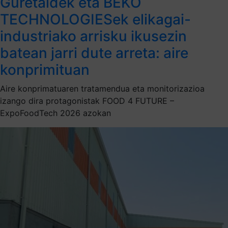
Guretaldek eta BEKO
TECHNOLOGIESek elikagai-
industriako arrisku ikusezin
batean jarri dute arreta: aire
konprimituan
Aire konprimatuaren tratamendua eta monitorizazioa
izango dira protagonistak FOOD 4 FUTURE –
ExpoFoodTech 2026 azokan