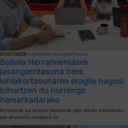
01/07/2026
Ingurumen-jasangarritasuna
Bellota Herramientasek
jasangarritasuna bere
lehiakortasunaren eragile nagusi
bihurtzen du hurrengo
hamarkadarako
Konpainiak aurrerapen handienak egin dituen eremuetako
bat ekonomia zirkularra da