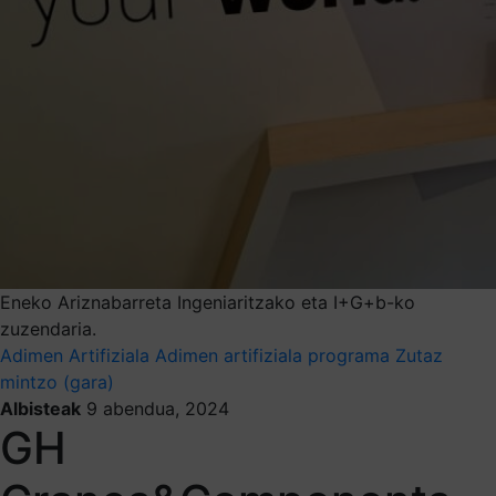
Eneko Ariznabarreta Ingeniaritzako eta I+G+b-ko
zuzendaria.
Adimen Artifiziala
Adimen artifiziala programa
Zutaz
mintzo (gara)
Albisteak
9 abendua, 2024
GH