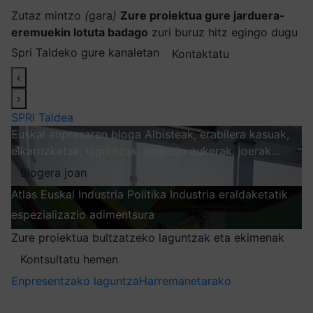
Zutaz mintzo
(
gara
)
Zure proiektua gure jarduera-
eremuekin lotuta badago
zuri buruz hitz egingo dugu
Spri Taldeko gure kanaletan
Kontaktatu
‹
›
SPRI Taldea
Euskal enpresaren bloga
Albisteak, erabilera kasuak,
elkarrizketak, laguntzak, negozio aukerak, joerak…
Blogera joan
Atlas
Euskal Industria Politika
Industria eraldaketatik
espezializazio adimentsura
Arakatu
Zure proiektua bultzatzeko laguntzak eta ekimenak
Kontsultatu hemen
Enpresentzako laguntza
Harremanetarako
Nire harpidetzak