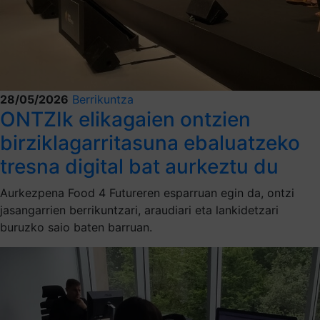
28/05/2026
Berrikuntza
ONTZIk elikagaien ontzien
birziklagarritasuna ebaluatzeko
tresna digital bat aurkeztu du
Aurkezpena Food 4 Futureren esparruan egin da, ontzi
jasangarrien berrikuntzari, araudiari eta lankidetzari
buruzko saio baten barruan.