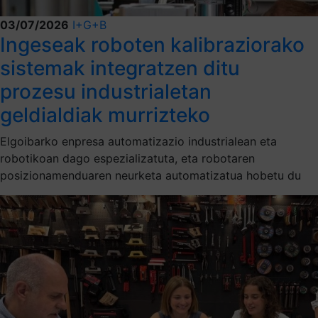
03/07/2026
I+G+B
Ingeseak roboten kalibraziorako
sistemak integratzen ditu
prozesu industrialetan
geldialdiak murrizteko
Elgoibarko enpresa automatizazio industrialean eta
robotikoan dago espezializatuta, eta robotaren
posizionamenduaren neurketa automatizatua hobetu du