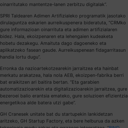
oinarritutako mantentze-lanen zerbitzu digitalak”.
SPRI Taldearen Adimen Artifizialeko programatik jasotako
dirulaguntza eskarien aurreikuspenera bideratuta, “CRMko
gure informazioan oinarrituta eta adimen artifizialaren
bidez. Hala, ekoizpenaren eta lehengaien kudeaketa
hobetu dezakegu. Amaituta dago dagoeneko eta
aplikatzeko fasean gaude. Aurreikuspenean fidagarritasun
handia lortu dugu”.
Erronka da nazioartekotzearekin jarraitzea eta hainbat
merkatu arakatzea, hala nola AEB, ekoizpen-fabrika berri
bat eraikitzen ari baitira bertan. “Eta garabien
automatizazioarekin eta digitalizazioarekin jarraitzea, gure
bezeroei balio erantsia emateko, gure soluzioen efizientzia
energetikoa alde batera utzi gabe”.
GH Cranesek unitate bat du startupekin lankidetzan
aritzeko, GH Startup Factory, eta bere helburua da azken
teknologia modu azkar eta errazean integratzea. “
BIND