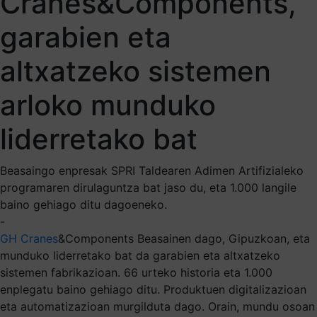
Cranes&Components,
garabien eta
altxatzeko sistemen
arloko munduko
liderretako bat
Beasaingo enpresak SPRI Taldearen Adimen Artifizialeko
programaren dirulaguntza bat jaso du, eta 1.000 langile
baino gehiago ditu dagoeneko.
-
GH Cranes
&Components Beasainen dago, Gipuzkoan, eta
munduko liderretako bat da garabien eta altxatzeko
sistemen fabrikazioan. 66 urteko historia eta 1.000
enplegatu baino gehiago ditu. Produktuen digitalizazioan
eta automatizazioan murgilduta dago. Orain, mundu osoan