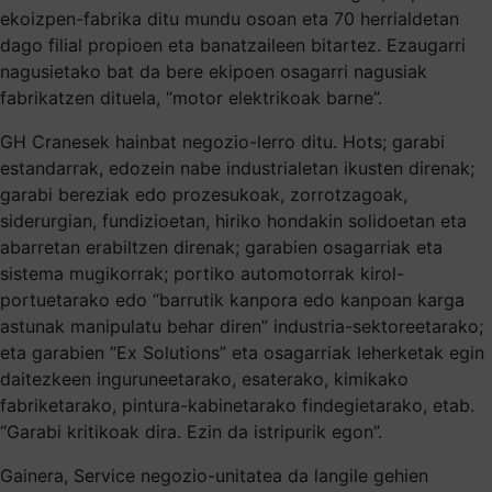
ekoizpen-fabrika ditu mundu osoan eta 70 herrialdetan
dago filial propioen eta banatzaileen bitartez. Ezaugarri
nagusietako bat da bere ekipoen osagarri nagusiak
fabrikatzen dituela, “motor elektrikoak barne”.
GH Cranesek hainbat negozio-lerro ditu. Hots; garabi
estandarrak, edozein nabe industrialetan ikusten direnak;
garabi bereziak edo prozesukoak, zorrotzagoak,
siderurgian, fundizioetan, hiriko hondakin solidoetan eta
abarretan erabiltzen direnak; garabien osagarriak eta
sistema mugikorrak; portiko automotorrak kirol-
portuetarako edo “barrutik kanpora edo kanpoan karga
astunak manipulatu behar diren” industria-sektoreetarako;
eta garabien “Ex Solutions” eta osagarriak leherketak egin
daitezkeen inguruneetarako, esaterako, kimikako
fabriketarako, pintura-kabinetarako findegietarako, etab.
“Garabi kritikoak dira. Ezin da istripurik egon”.
Gainera, Service negozio-unitatea da langile gehien