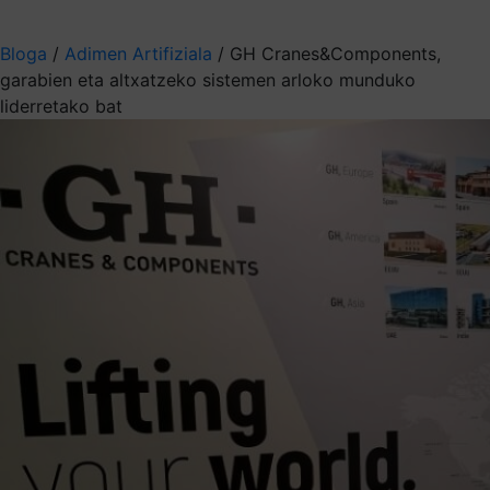
Aukeratu jaso nahi duzun informazioa
Bloga
/
Adimen Artifiziala
/
GH Cranes&Components,
garabien eta altxatzeko sistemen arloko munduko
liderretako bat