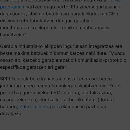
programan
hartzen dugu parte. Eta zibersegurtasunari
dagokionez, startup batekin ari gara lankidetzan GHn
diseinatu eta fabrikatzen ditugun garabiak
monitorizatzeko ekipo elektronikoen babes-maila
handitzeko”.
Garabia industriako ekipoen ingurunean integratzea eta
beste makina batzuekin komunikatzea nahi dute. “Mundu
osoan aplikatzeko garabientzako komunikazio-protokolo
espezifikoa garatzen ari gara”.
SPRI Taldeak bere kanaletan euskal enpresei beren
jardueraren berri emateko aukera eskaintzen die. Zure
proiektua gure gaiekin (I+G+b arloa, digitalizazioa,
nazioartekotzea, ekintzailetza, berrikuntza…) lotuta
badago,
Zutaz mintzo gara
ekimenean parte har
dezakezu.