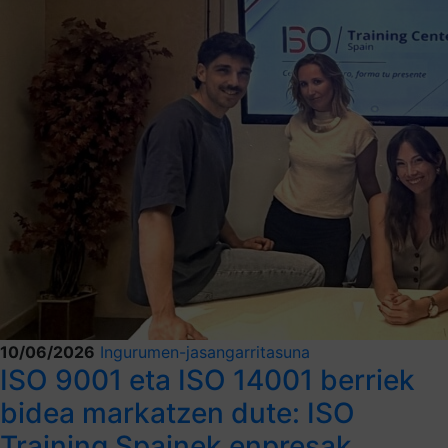
10/06/2026
Ingurumen-jasangarritasuna
ISO 9001 eta ISO 14001 berriek
bidea markatzen dute: ISO
Training Spainek enpresak