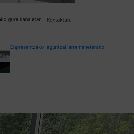
deko gure kanaletan
Kontaktatu
Enpresentzako laguntza
Harremanetarako
oan