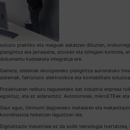
soluzio praktiko eta malguak eskatzen dituzten, orokorregia
plangintza eta jarraipena, stocken eta biltegien kontrola, 
dokumentu kudeaketa integratua ere.
Gainera, sistemak ekoizpeneko plangintza aurreratuko tresn
sistemak, fakturazio elektronikoa eta kontabilitate soluzio
Proiektuaren helburu nagusietako bat industria enpresa txi
egokituz, eta ez alderantziz. Autonomoek, mikroETEek et
Gaur egun, Omnium! dagoeneko metalaren eta mekanizazioare
koordinazioa hobetzen laguntzen die.
Digitalizazio industriala ez da soilik teknologia txertatze