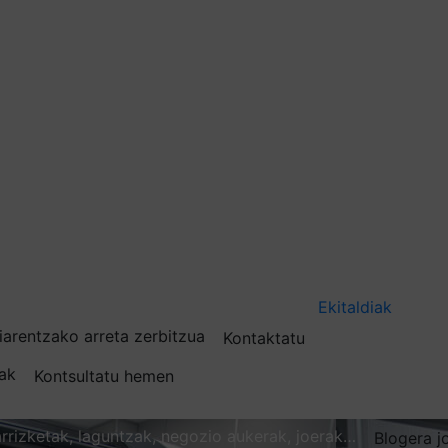
Ekitaldiak
iarentzako arreta zerbitzua
Kontaktatu
nak
Kontsultatu hemen
karrizketak, laguntzak, negozio aukerak, joerak…
Blogera j