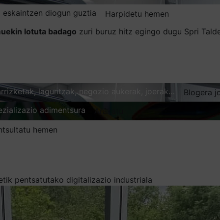
 eskaintzen diogun guztia
Harpidetu hemen
uekin lotuta badago
zuri buruz hitz egingo dugu Spri Tal
karrizketak, laguntzak, negozio aukerak, joerak…
Blogera j
ezializazio adimentsura
Arakatu
ntsultatu hemen
tik pentsatutako digitalizazio industriala