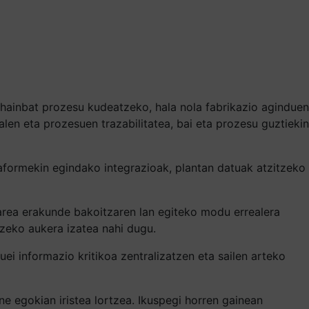
ainbat prozesu kudeatzeko, hala nola fabrikazio aginduen
alen eta prozesuen trazabilitatea, bai eta prozesu guztiekin
taformekin egindako integrazioak, plantan datuak atzitzeko
twarea erakunde bakoitzaren lan egiteko modu errealera
zeko aukera izatea nahi dugu.
 informazio kritikoa zentralizatzen eta sailen arteko
ne egokian iristea lortzea. Ikuspegi horren gainean