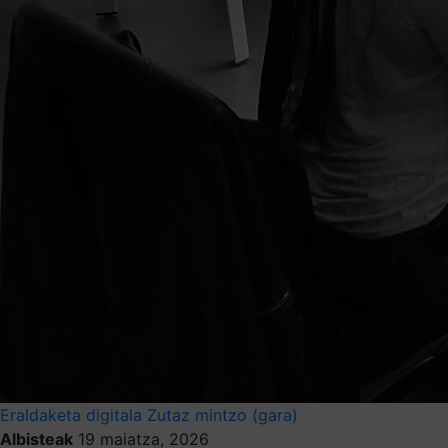
Eraldaketa digitala
Zutaz mintzo (gara)
Albisteak
19 maiatza, 2026