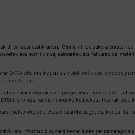
k diren tresnetatik urrun.
Omnium! -ek aukera ematen du h
erosketak eta hornikuntza, salmentak eta fakturazioa, materi
ak (APS) ditu eta industrian erabili ohi diren kanpoko pla
ak barne hartuz.
ki eta ertainen digitalizazio progresiboa erraztea da, sof
a ETEek enpresa handien moduko kudeaketa-tresnak erabilt
n sektoreko enpresetan ezarrita dago, eta konpainia hauei
a, baizik eta informazio zuzena behar duten pertsonengana u