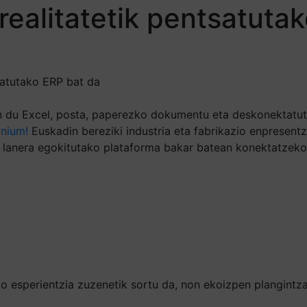
ealitatetik pentsatutako
ratutako ERP bat da
en du Excel, posta, paperezko dokumentu eta deskonektatuta
nium!
Euskadin bereziki industria eta fabrikazio enpresentz
lanera egokitutako plataforma bakar batean konektatzeko
ko esperientzia zuzenetik sortu da, non ekoizpen plangint