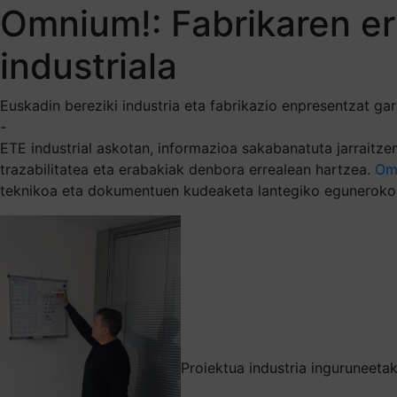
Omnium!: Fabrikaren err
industriala
Euskadin bereziki industria eta fabrikazio enpresentzat ga
-
ETE industrial askotan, informazioa sakabanatuta jarraitz
trazabilitatea eta erabakiak denbora errealean hartzea.
Om
teknikoa eta dokumentuen kudeaketa lantegiko eguneroko 
Proiektua industria inguruneeta