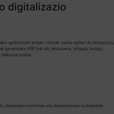
 digitalizazio
ko aplikazioen artean. Horrek zaildu egiten du plangintza,
at garatutako ERP bat da, ekoizpena, biltegia, bulego
 helburua duena.
zak, materialen kontrolak eta dokumentuen kudeaketak