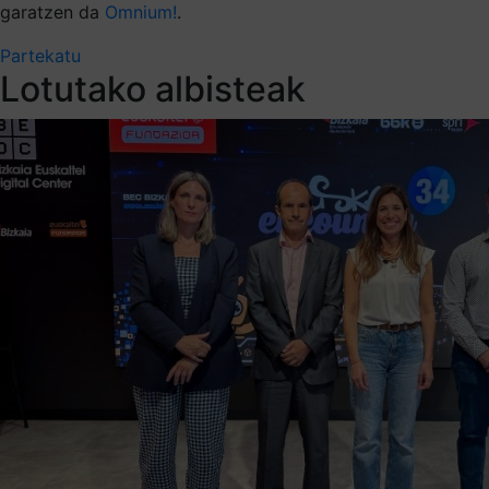
garatzen da
Omnium!
.
Partekatu
Lotutako albisteak