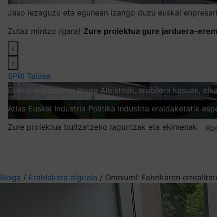
Jaso iezaguzu eta egunean izango duzu euskal enpresari
Zutaz mintzo
(
gara
)
Zure proiektua gure jarduera-erem
‹
›
SPRI Taldea
Euskal enpresaren bloga
Albisteak, erabilera kasuak, el
Atlas
Euskal Industria Politika
Industria eraldaketatik esp
Zure proiektua bultzatzeko laguntzak eta ekimenak
Ko
Nire harpidetzak
Aukeratu jaso nahi duzun informazioa
Bloga
/
Eraldaketa digitala
/
Omnium!: Fabrikaren errealitate