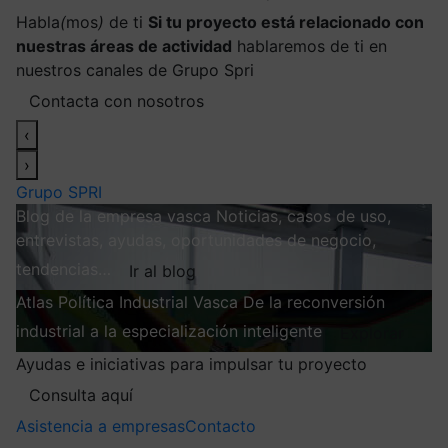
Habla
(
mos
)
de ti
Si tu proyecto está relacionado con
nuestras áreas de actividad
hablaremos de ti en
nuestros canales de Grupo Spri
Contacta con nosotros
‹
›
Grupo SPRI
Blog de la empresa vasca
Noticias, casos de uso,
entrevistas, ayudas, oportunidades de negocio,
tendencias…
Ir al blog
Atlas
Política Industrial Vasca
De la reconversión
industrial a la especialización inteligente
Explorar
Ayudas e iniciativas para impulsar tu proyecto
Consulta aquí
Asistencia a empresas
Contacto