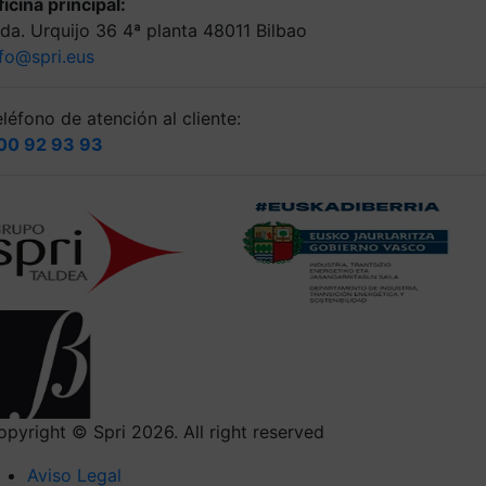
icina principal:
lda. Urquijo 36 4ª planta 48011 Bilbao
nfo@spri.eus
léfono de atención al cliente:
00 92 93 93
opyright © Spri 2026. All right reserved
Aviso Legal