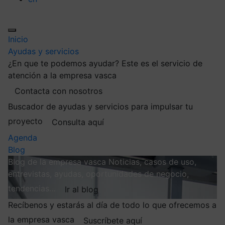
Inicio
Ayudas y servicios
¿En que te podemos ayudar?
Este es el servicio de
atención a la empresa vasca
Contacta con nosotros
Buscador de ayudas y servicios para impulsar tu
proyecto
Consulta aquí
Agenda
Blog
Blog de la empresa vasca
Noticias, casos de uso,
entrevistas, ayudas, oportunidades de negocio,
tendencias…
Ir al blog
Recíbenos y estarás al día de todo lo que ofrecemos a
la empresa vasca
Suscríbete aquí