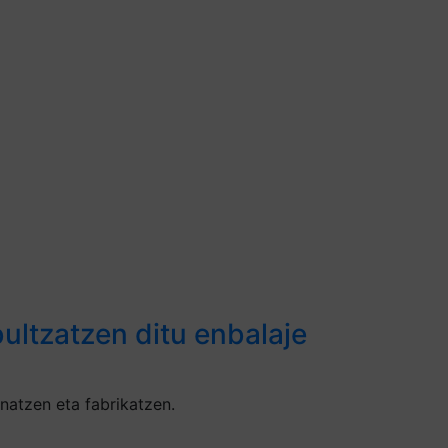
ultzatzen ditu enbalaje
natzen eta fabrikatzen.