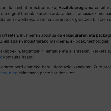
izan du hainbat proiektutarako,
Hazitek
programa
ren bitar
 eta digital berriak ikertzea ardatz duen Tamesis ekimenea
ta berrerabiltzeko sistema aurreratuak garatzea bilatzen d
iru urteetan, Ikusmenen apustua da
elikaduraren eta packag
 elikagaien industriarako makineria, ekipoak, teknologiak 
ktiboekin, laguntzekin, lantalde eta aliantzekin, ikerketa s
k
kontsulta itzazu.
eraren berri emateko bere informazio-kanaletan. Zure proie
ntzo gara
ekimenean parte har dezakezu.