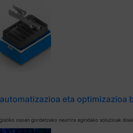
 automatizazioa eta optimizazioa b
gistiko osoan gordetzeko neurrira egindako soluzioak disei