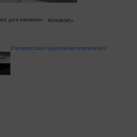
deko gure kanaletan
Kontaktatu
Enpresentzako laguntza
Harremanetarako
oan