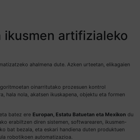
ikusmen artifizialeko
matizatzeko ahalmena dute. Azken urteetan, elikagaien
lgoritmoetan oinarritutako prozesuen kontrol
, hala nola, akatsen ikuskapena, objektu eta formen
 eta batez ere
Europan, Estatu Batuetan eta Mexikon
du
ako erabiltzen diren sistemen, softwarearen, ikusmen-
ako bat bezala, eta eskari handiena duten produktuen
ula robotikoen automatizazioa.