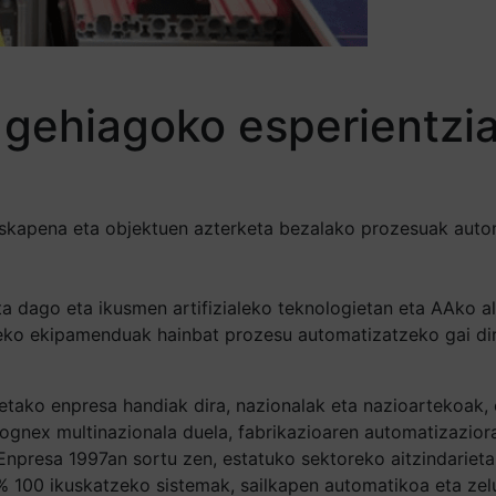
gehiagoko esperientzia 
kuskapena eta objektuen azterketa bezalako prozesuak auto
a dago eta ikusmen artifizialeko teknologietan eta AAko a
eko ekipamenduak hainbat prozesu automatizatzeko gai dira
tako enpresa handiak dira, nazionalak eta nazioartekoak,
Cognex multinazionala duela, fabrikazioaren automatizazior
 Enpresa 1997an sortu zen, estatuko sektoreko aitzindariet
 100 ikuskatzeko sistemak, sailkapen automatikoa eta zel