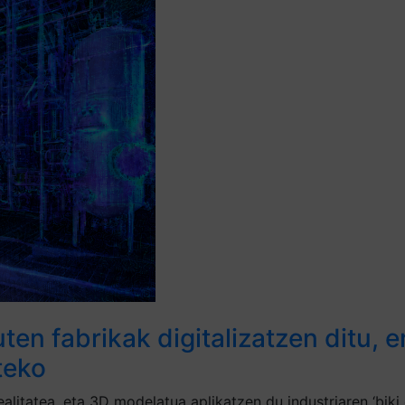
en fabrikak digitalizatzen ditu, 
teko
tatea, eta 3D modelatua aplikatzen du industriaren ‘biki di