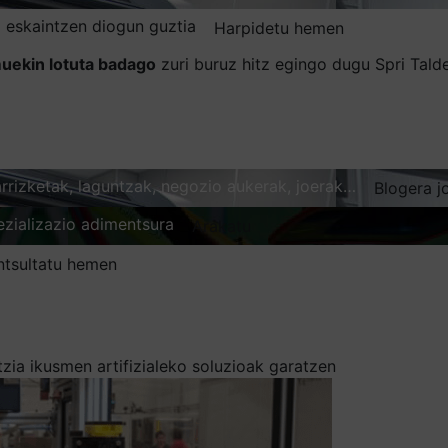
 eskaintzen diogun guztia
Harpidetu hemen
uekin lotuta badago
zuri buruz hitz egingo dugu Spri Tal
karrizketak, laguntzak, negozio aukerak, joerak…
Blogera j
ezializazio adimentsura
Arakatu
ntsultatu hemen
zia ikusmen artifizialeko soluzioak garatzen