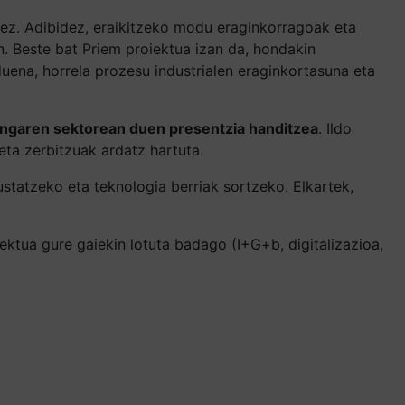
tez. Adibidez, eraikitzeko modu eraginkorragoak eta
n. Beste bat Priem proiektua izan da, hondakin
uena, horrela prozesu industrialen eraginkortasuna eta
ingaren sektorean duen presentzia handitzea
. Ildo
eta zerbitzuak ardatz hartuta.
ustatzeko eta teknologia berriak sortzeko. Elkartek,
ktua gure gaiekin lotuta badago (I+G+b, digitalizazioa,