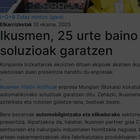
I+G+B
Zutaz mintzo (gara)
Elkarrizketak
10 ekaina, 2025
Ikusmen, 25 urte baino 
soluzioak garatzen
Konpainia bizkaitarrak ekoizten dituen ekipoak akatsen i
sektorean duen presentzia handitu du enpresak.
-
Ikusmen Visión Artificial
enpresa Mungian (Bizkaia) kokatut
automatikorako soluzioak garatzen ditu. Zehazki, Ikusmen
azterketa eta roboten gidatze-lana, besteak beste.
Bere bezeroak
automobilgintzako eta elikadurako
sektoree
presentzia. Aipatzekoa da, halaber, Ikusmen partner gisa 
sentsoreen eta irakurgailu industrialen hornitzaile nagusia
.
artean nabarmentzekoak dira fabrikatutako produktuaren %