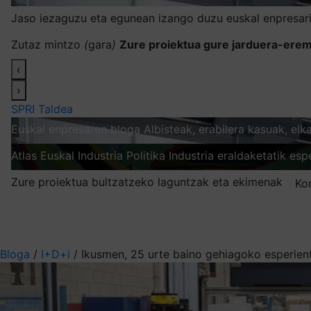
Jaso iezaguzu eta egunean izango duzu euskal enpresari
Zutaz mintzo
(
gara
)
Zure proiektua gure jarduera-erem
‹
›
SPRI Taldea
Euskal enpresaren bloga
Albisteak, erabilera kasuak, el
Atlas
Euskal Industria Politika
Industria eraldaketatik esp
Zure proiektua bultzatzeko laguntzak eta ekimenak
Ko
Nire harpidetzak
Aukeratu jaso nahi duzun informazioa
Bloga
/
I+D+i
/
Ikusmen, 25 urte baino gehiagoko esperient