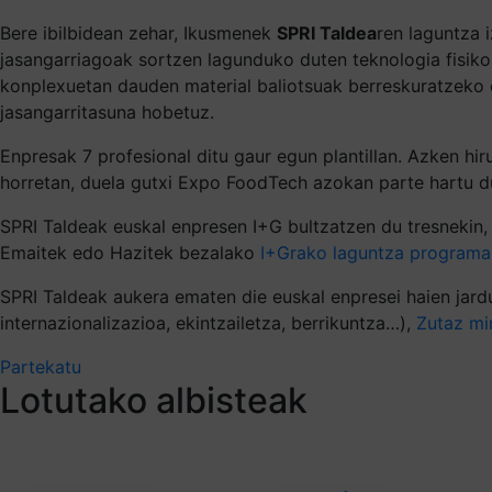
Bere ibilbidean zehar, Ikusmenek
SPRI Taldea
ren laguntza 
jasangarriagoak sortzen lagunduko duten teknologia fisiko
konplexuetan dauden material baliotsuak berreskuratzeko e
jasangarritasuna hobetuz.
Enpresak 7 profesional ditu gaur egun plantillan. Azken h
horretan, duela gutxi Expo FoodTech azokan parte hartu du,
SPRI Taldeak euskal enpresen I+G bultzatzen du tresnekin, a
Emaitek edo Hazitek bezalako
I+Grako laguntza programa
SPRI Taldeak aukera ematen die euskal enpresei haien jardu
internazionalizazioa, ekintzailetza, berrikuntza…),
Zutaz mi
Partekatu
Lotutako albisteak