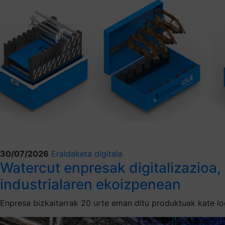
30/07/2026
Eraldaketa digitala
Watercut enpresak digitalizazioa,
industrialaren ekoizpenean
Enpresa bizkaitarrak 20 urte eman ditu produktuak kate lo