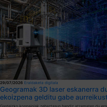
29/07/2026
Eraldaketa digitala
Geogramak 3D laser eskanerra dut
ekoizpena gelditu gabe aurreikus
Gasteizko konpainiak zehaztasun handiz atzematen du erreali