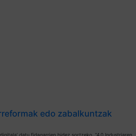
erreformak edo zabalkuntzak
gitala’ datu fidagarrien bidez sortzeko. “4.0 Industriaren