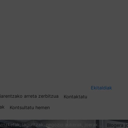
Ekitaldiak
iarentzako arreta zerbitzua
Kontaktatu
nak
Kontsultatu hemen
karrizketak, laguntzak, negozio aukerak, joerak…
Blogera j