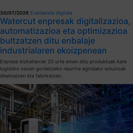
30/07/2026
Eraldaketa digitala
Watercut enpresak digitalizazioa,
automatizazioa eta optimizazioa
bultzatzen ditu enbalaje
industrialaren ekoizpenean
Enpresa bizkaitarrak 20 urte eman ditu produktuak kate
logistiko osoan gordetzeko neurrira egindako soluzioak
diseinatzen eta fabrikatzen.