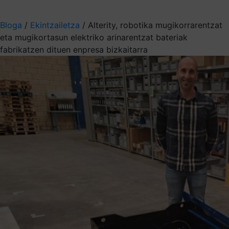
Aukeratu jaso nahi duzun informazioa
Bloga
/
Ekintzailetza
/
Alterity, robotika mugikorrarentzat
eta mugikortasun elektriko arinarentzat bateriak
fabrikatzen dituen enpresa bizkaitarra