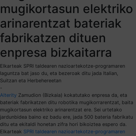
mugikortasun elektriko
arinarentzat bateriak
fabrikatzen dituen
enpresa bizkaitarra
Elkarteak SPRI taldearen nazioartekotze-programaren
laguntza bat jaso du, eta bezeroak ditu jada Italian,
Suitzan eta Herbehereetan
-
Alterity
Zamudion (Bizkaia) kokatutako enpresa da, eta
bateriak fabrikatzen ditu robotika mugikorrarentzat, baita
mugikortasun elektriko arinarentzat ere. Sei urtetako
jardunbidea baino ez badu ere, jada 500 bateria fabrikatu
ditu eta ekitaldi honetan zifra hori bikoiztea espero da.
Elkarteak
SPRI taldearen
nazioartekotze-programaren