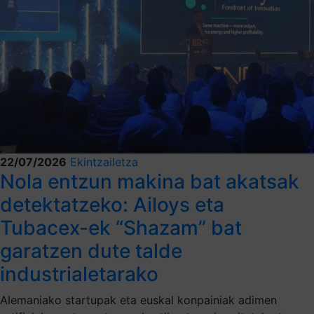
22/07/2026
Ekintzailetza
Nola entzun makina bat akatsak
detektatzeko: Ailoys eta
Tubacex-ek “Shazam” bat
garatzen dute talde
industrialetarako
Alemaniako startupak eta euskal konpainiak adimen