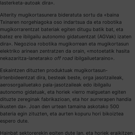
lasterketa-autoak dira».
Alterity mugikortasunera bideratuta sortu da «baina
Txinaren norgehiagoka oso indartsua da eta robotika
mugikorrarentzat bateriak egiten ditugu batik bat, eta
batez ere ibilgailu autonomo gidatuentzat (AGVak) izaten
dira». Negozioa robotika mugikorrean eta mugikortasun
elektriko arinean zentratzen da orain, «motoetatik hasita
nekazaritza-lanetarako
off road
ibilgailuetaraino».
Eskaintzen dituzten produktuak mugikortasun-
irtenbideentzat dira, besteak beste, orga jasotzaileak,
aerosorgailuetako pala-jasotzaileak edo ibilgailu
autonomo gidatuak, eta horiek «lerro malguetan egiten
dituzte zereginak fabrikazioan, eta hor aurrerapen handia
ikusten da». Joan den urtean tamaina askotako 500
bateria egin zituzten, eta aurten kopuru hori bikoiztea
espero dute.
Hainbat sektorerekin egiten dute lan, eta horiek eraikitzen