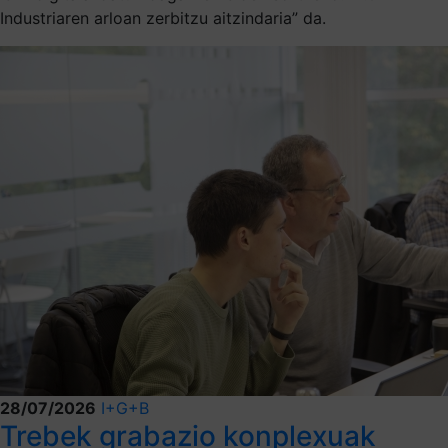
Industriaren arloan zerbitzu aitzindaria” da.
28/07/2026
I+G+B
Trebek grabazio konplexuak