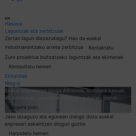
Hasiera
Laguntzak eta zerbitzuak
Zertan lagun diezazukegu?
Hau da euskal
industriarentzako arreta zerbitzua
Kontaktatu
Zure proiektua bultzatzeko laguntzak eta ekimenak
Kontsultatu hemen
Ekitaldiak
Blog-a
Euskal enpresaren bloga
Albisteak, erabilera kasuak,
elkarrizketak, laguntzak, negozio aukerak, joerak…
Blogera joan
Jaso iezaguzu eta egunean izango duzu euskal
enpresari eskaintzen diogun guztia
Harpidetu hemen