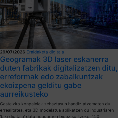
29/07/2026
Eraldaketa digitala
Geogramak 3D laser eskanerra
duten fabrikak digitalizatzen ditu,
erreformak edo zabalkuntzak
ekoizpena gelditu gabe
aurreikusteko
Gasteizko konpainiak zehaztasun handiz atzematen du
errealitatea, eta 3D modelatua aplikatzen du industriaren
‘biki digitala’ datu fidagarrien bidez sortzeko. “4.0