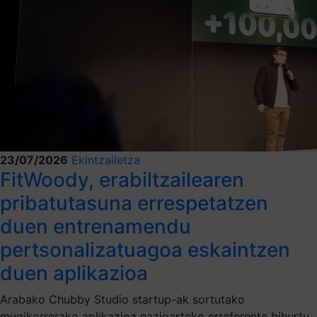
23/07/2026
Ekintzailetza
FitWoody, erabiltzailearen
pribatutasuna errespetatzen
duen entrenamendu
pertsonalizatuagoa eskaintzen
duen aplikazioa
Arabako Chubby Studio startup-ak sortutako
mugikorrerako aplikazioa nazioarteko erreferente bihurtu