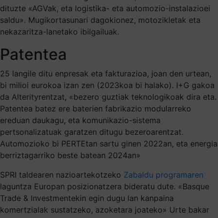
dituzte «AGVak, eta logistika- eta automozio-instalazioei
saldu». Mugikortasunari dagokionez, motozikletak eta
nekazaritza-lanetako ibilgailuak.
Patentea
25 langile ditu enpresak eta fakturazioa, joan den urtean,
bi milioi eurokoa izan zen (2023koa bi halako). I+G gakoa
da Alterityrentzat, «bezero guztiak teknologikoak dira eta.
Patentea batez ere baterien fabrikazio modularreko
ereduan daukagu, eta komunikazio-sistema
pertsonalizatuak garatzen ditugu bezeroarentzat.
Automozioko bi PERTEtan sartu ginen 2022an, eta energia
berriztagarriko beste batean 2024an»
SPRI taldearen nazioartekotzeko
Zabaldu programaren
laguntza Europan posizionatzera bideratu dute. «Basque
Trade & Investmentekin egin dugu lan kanpaina
komertzialak sustatzeko, azoketara joateko» Urte bakar