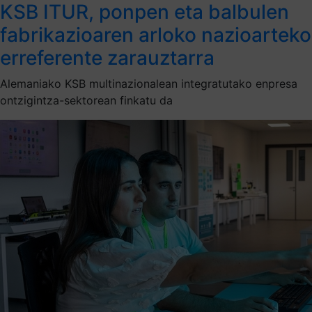
KSB ITUR, ponpen eta balbulen
fabrikazioaren arloko nazioarteko
erreferente zarauztarra
Alemaniako KSB multinazionalean integratutako enpresa
ontzigintza-sektorean finkatu da