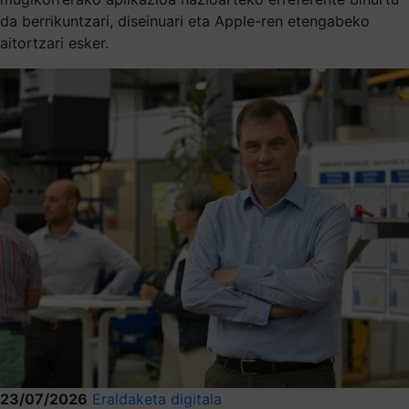
da berrikuntzari, diseinuari eta Apple-ren etengabeko
aitortzari esker.
23/07/2026
Eraldaketa digitala