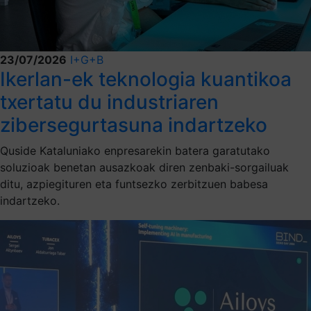
23/07/2026
I+G+B
Ikerlan-ek teknologia kuantikoa
txertatu du industriaren
zibersegurtasuna indartzeko
Quside Kataluniako enpresarekin batera garatutako
soluzioak benetan ausazkoak diren zenbaki-sorgailuak
ditu, azpiegituren eta funtsezko zerbitzuen babesa
indartzeko.