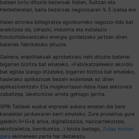
batean lortu dituzte bezeroak Italian, Suitzan eta
Herbeheretan, baita bezeroak negozioaren % 5 izatea ere.
Haien erronka biltegiratze egonkorreko negozio-ildo bat
eraikitzea da; zehazki, industria eta instalazio
fotoboltaikoentzako energia gordetzeko jartzen diren
bateriak fabrikatuko dituzte.
Gainera, erabilitakoak aprobetxatu nahi dituzte bateriei
bigarren bizitza bat emateko. «Fabrikatzaileekin akordio
bat egitea izango litzateke, bigarren bizitza bat emateko,
hasierako aplikazioak bezain exijenteak ez diren
aplikazioentzat» Eta mugikortasun-ildoa itsas sektorera
zabaltzea, laketontziei arreta gehiago jarrita.
SPRI Taldeak euskal enpresei aukera ematen die bere
kanaletan jardueraren berri emateko. Zure proiektua gure
gaiekin (I+G+b arloa, digitalizazioa, nazioartekotzea,
ekintzailetza, berrikuntza…) lotuta badago,
Zutaz mintzo
gara
ekimenean parte har dezakezu.