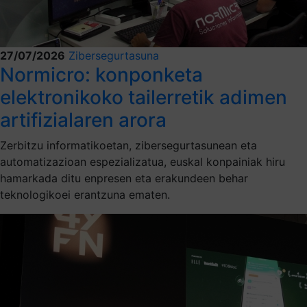
27/07/2026
Zibersegurtasuna
Normicro: konponketa
elektronikoko tailerretik adimen
artifizialaren arora
Zerbitzu informatikoetan, zibersegurtasunean eta
automatizazioan espezializatua, euskal konpainiak hiru
hamarkada ditu enpresen eta erakundeen behar
teknologikoei erantzuna ematen.