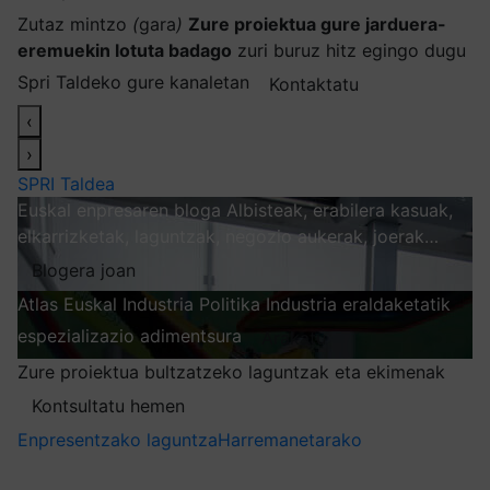
Zutaz mintzo
(
gara
)
Zure proiektua gure jarduera-
eremuekin lotuta badago
zuri buruz hitz egingo dugu
Spri Taldeko gure kanaletan
Kontaktatu
‹
›
SPRI Taldea
Euskal enpresaren bloga
Albisteak, erabilera kasuak,
elkarrizketak, laguntzak, negozio aukerak, joerak…
Blogera joan
Atlas
Euskal Industria Politika
Industria eraldaketatik
espezializazio adimentsura
Arakatu
Zure proiektua bultzatzeko laguntzak eta ekimenak
Kontsultatu hemen
Enpresentzako laguntza
Harremanetarako
Nire harpidetzak