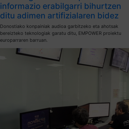
informazio erabilgarri bihurtzen
ditu adimen artifizialaren bidez
Donostiako konpainiak audioa garbitzeko eta ahotsak
bereizteko teknologiak garatu ditu, EMPOWER proiektu
europarraren barruan.