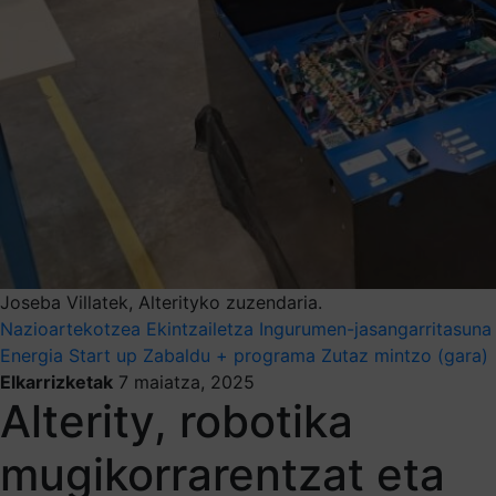
Joseba Villatek, Alterityko zuzendaria.
Nazioartekotzea
Ekintzailetza
Ingurumen-jasangarritasuna
Energia
Start up
Zabaldu + programa
Zutaz mintzo (gara)
Elkarrizketak
7 maiatza, 2025
Alterity, robotika
mugikorrarentzat eta