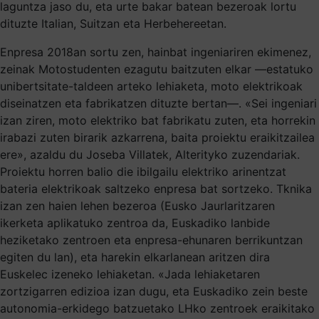
laguntza jaso du, eta urte bakar batean bezeroak lortu
dituzte Italian, Suitzan eta Herbehereetan.
Enpresa 2018an sortu zen, hainbat ingeniariren ekimenez,
zeinak Motostudenten ezagutu baitzuten elkar —estatuko
unibertsitate-taldeen arteko lehiaketa, moto elektrikoak
diseinatzen eta fabrikatzen dituzte bertan—. «Sei ingeniari
izan ziren, moto elektriko bat fabrikatu zuten, eta horrekin
irabazi zuten birarik azkarrena, baita proiektu eraikitzailea
ere», azaldu du Joseba Villatek, Alterityko zuzendariak.
Proiektu horren balio die ibilgailu elektriko arinentzat
bateria elektrikoak saltzeko enpresa bat sortzeko. Tknika
izan zen haien lehen bezeroa (Eusko Jaurlaritzaren
ikerketa aplikatuko zentroa da, Euskadiko lanbide
heziketako zentroen eta enpresa-ehunaren berrikuntzan
egiten du lan), eta harekin elkarlanean aritzen dira
Euskelec izeneko lehiaketan. «Jada lehiaketaren
zortzigarren edizioa izan dugu, eta Euskadiko zein beste
autonomia-erkidego batzuetako LHko zentroek eraikitako