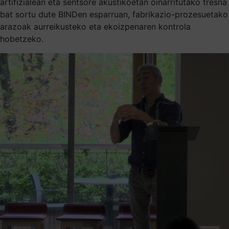
artifizialean eta sentsore akustikoetan oinarritutako tresna
bat sortu dute BINDen esparruan, fabrikazio-prozesuetako
arazoak aurreikusteko eta ekoizpenaren kontrola
hobetzeko.