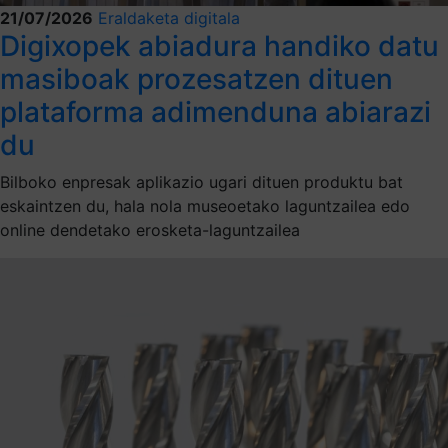
21/07/2026
Eraldaketa digitala
Digixopek abiadura handiko datu
masiboak prozesatzen dituen
plataforma adimenduna abiarazi
du
Bilboko enpresak aplikazio ugari dituen produktu bat
eskaintzen du, hala nola museoetako laguntzailea edo
online dendetako erosketa-laguntzailea