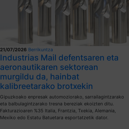
21/07/2026
Berrikuntza
Industrias Mail defentsaren eta
aeronautikaren sektorean
murgildu da, hainbat
kalibreetarako brotxekin
Gipuzkoako enpresak automoziorako, sarrailagintzarako
eta balbulagintzarako tresna bereziak ekoizten ditu.
Fakturazioaren %35 Italia, Frantzia, Txekia, Alemania,
Mexiko edo Estatu Batuetara esportatzetik dator.