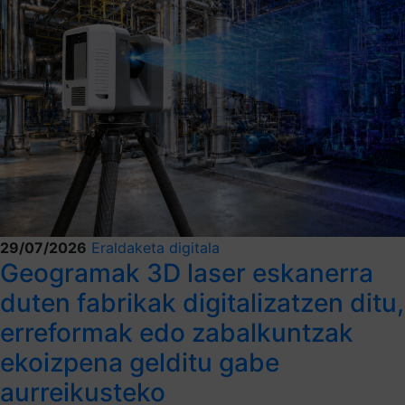
29/07/2026
Eraldaketa digitala
Geogramak 3D laser eskanerra
duten fabrikak digitalizatzen ditu,
erreformak edo zabalkuntzak
ekoizpena gelditu gabe
aurreikusteko