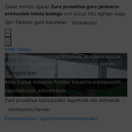
Zutaz mintzo
(
gara
)
Zure proiektua gure jarduera-
eremuekin lotuta badago
zuri buruz hitz egingo dugu
Spri Taldeko gure kanaletan
Kontaktatu
‹
›
SPRI Taldea
Euskal enpresaren bloga
Albisteak, erabilera kasuak,
elkarrizketak, laguntzak, negozio aukerak, joerak…
Blogera joan
Atlas
Euskal Industria Politika
Industria eraldaketatik
espezializazio adimentsura
Arakatu
Zure proiektua bultzatzeko laguntzak eta ekimenak
Kontsultatu hemen
Enpresentzako laguntza
Harremanetarako
Nire harpidetzak