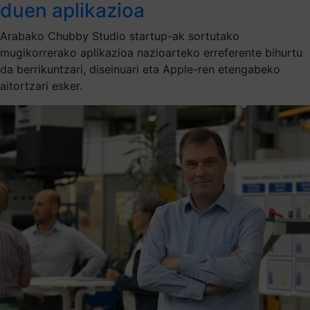
duen aplikazioa
Arabako Chubby Studio startup-ak sortutako
mugikorrerako aplikazioa nazioarteko erreferente bihurtu
da berrikuntzari, diseinuari eta Apple-ren etengabeko
aitortzari esker.