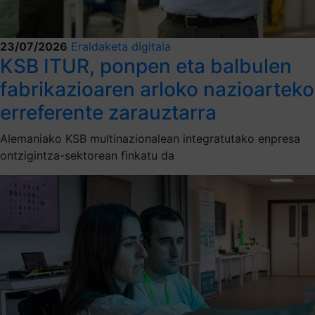
23/07/2026
Eraldaketa digitala
KSB ITUR, ponpen eta balbulen
fabrikazioaren arloko nazioarteko
erreferente zarauztarra
Alemaniako KSB multinazionalean integratutako enpresa
ontzigintza-sektorean finkatu da