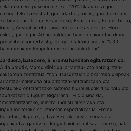
sektorean ere posizionatzeko. “2012tik aurrera gure
nazioartekotze-estrategia indartu genuen, gure bezeroei
zerbitzu hurbilagoa eskaintzeko, Ekuadorren, Perun, Txilen,
Indian, Australian eta Taiwanen egoitzak ezarriz. Horri
esker, gaur egun 40 herrialdetan baino gehiagotan dugu
presentzia komertziala, eta gure fakturazioaren % 80
baino gehiago kanpoko merkatuetatik dator”.
Jarduera, batez ere, bi eremu handitan egituratzen da.
Alde batetik, Marco dibisioa, arrantza- eta ontzigintza-
sektorean zentratua, “non itsasontzien bizkarreko ekipoak,
arrantza-makineria eta arrantza-ontzientzako eta
bestelako ontzientzako sistema hidraulikoak diseinatu eta
fabrikatzen ditugun”. Bigarrena TH dibisioa da,
“meatzaritzarako, mineral industrialetarako eta
ingurumenerako soluzioetan espezializatua. Eremu
horretan, ekipoak, giltza eskurako instalazioak eta
ingeniaritza garatzen ditugu hainbat aplikaziotarako, hala
nola kontzentratu metalikoen iragazketarako, meatze-