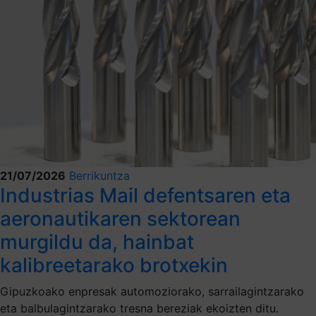
21/07/2026
Berrikuntza
Industrias Mail defentsaren eta
aeronautikaren sektorean
murgildu da, hainbat
kalibreetarako brotxekin
Gipuzkoako enpresak automoziorako, sarrailagintzarako
eta balbulagintzarako tresna bereziak ekoizten ditu.