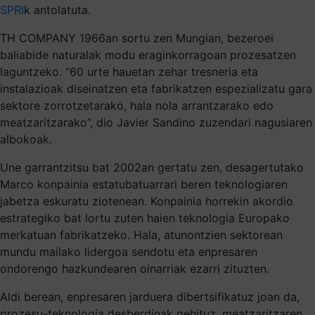
SPRI
k antolatuta.
TH COMPANY 1966an sortu zen Mungian, bezeroei
baliabide naturalak modu eraginkorragoan prozesatzen
laguntzeko. “60 urte hauetan zehar tresneria eta
instalazioak diseinatzen eta fabrikatzen espezializatu gara
sektore zorrotzetarako, hala nola arrantzarako edo
meatzaritzarako”, dio Javier Sandino zuzendari nagusiaren
albokoak.
Une garrantzitsu bat 2002an gertatu zen, desagertutako
Marco konpainia estatubatuarrari beren teknologiaren
jabetza eskuratu ziotenean. Konpainia horrekin akordio
estrategiko bat lortu zuten haien teknologia Europako
merkatuan fabrikatzeko. Hala, atunontzien sektorean
mundu mailako lidergoa sendotu eta enpresaren
ondorengo hazkundearen oinarriak ezarri zituzten.
Aldi berean, enpresaren jarduera dibertsifikatuz joan da,
prozesu-teknologia desberdinak gehituz, meatzaritzaren