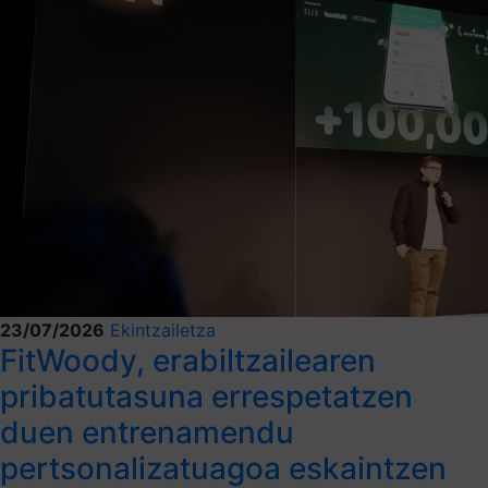
23/07/2026
Ekintzailetza
FitWoody, erabiltzailearen
pribatutasuna errespetatzen
duen entrenamendu
pertsonalizatuagoa eskaintzen