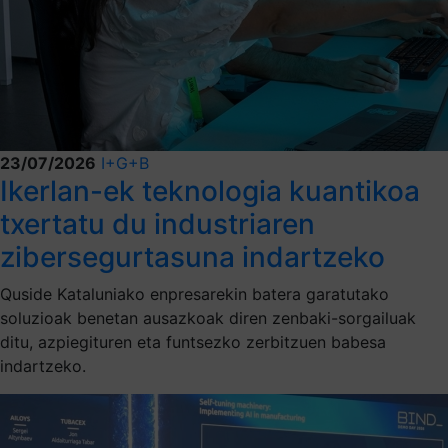
23/07/2026
I+G+B
Ikerlan-ek teknologia kuantikoa
txertatu du industriaren
zibersegurtasuna indartzeko
Quside Kataluniako enpresarekin batera garatutako
soluzioak benetan ausazkoak diren zenbaki-sorgailuak
ditu, azpiegituren eta funtsezko zerbitzuen babesa
indartzeko.