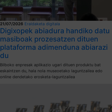
21/07/2026
Eraldaketa digitala
Digixopek abiadura handiko datu
masiboak prozesatzen dituen
plataforma adimenduna abiarazi
du
Bilboko enpresak aplikazio ugari dituen produktu bat
eskaintzen du, hala nola museoetako laguntzailea edo
online dendetako erosketa-laguntzailea