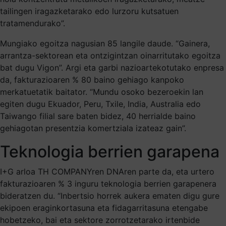
tailingen iragazketarako edo lurzoru kutsatuen
tratamendurako”.
Mungiako egoitza nagusian 85 langile daude. “Gainera,
arrantza-sektorean eta ontzigintzan oinarritutako egoitza
bat dugu Vigon”. Argi eta garbi nazioartekotutako enpresa
da, fakturazioaren % 80 baino gehiago kanpoko
merkatuetatik baitator. “Mundu osoko bezeroekin lan
egiten dugu Ekuador, Peru, Txile, India, Australia edo
Taiwango filial sare baten bidez, 40 herrialde baino
gehiagotan presentzia komertziala izateaz gain”.
Teknologia berrien garapena
I+G arloa TH COMPANYren DNAren parte da, eta urtero
fakturazioaren % 3 inguru teknologia berrien garapenera
bideratzen du. “Inbertsio horrek aukera ematen digu gure
ekipoen eraginkortasuna eta fidagarritasuna etengabe
hobetzeko, bai eta sektore zorrotzetarako irtenbide