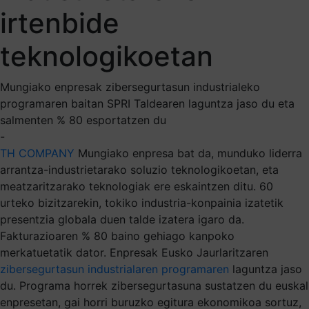
irtenbide
teknologikoetan
Mungiako enpresak zibersegurtasun industrialeko
programaren baitan SPRI Taldearen laguntza jaso du eta
salmenten % 80 esportatzen du
-
TH COMPANY
Mungiako enpresa bat da, munduko liderra
arrantza-industrietarako soluzio teknologikoetan, eta
meatzaritzarako teknologiak ere eskaintzen ditu. 60
urteko bizitzarekin, tokiko industria-konpainia izatetik
presentzia globala duen talde izatera igaro da.
Fakturazioaren % 80 baino gehiago kanpoko
merkatuetatik dator. Enpresak Eusko Jaurlaritzaren
zibersegurtasun industrialaren programaren
laguntza jaso
du. Programa horrek zibersegurtasuna sustatzen du euskal
enpresetan, gai horri buruzko egitura ekonomikoa sortuz,