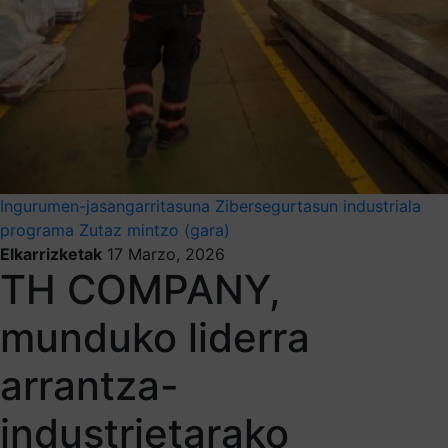
Ingurumen-jasangarritasuna
Zibersegurtasun industriala
programa
Zutaz mintzo (gara)
Elkarrizketak
17 Marzo, 2026
TH COMPANY,
munduko liderra
arrantza-
industrietarako