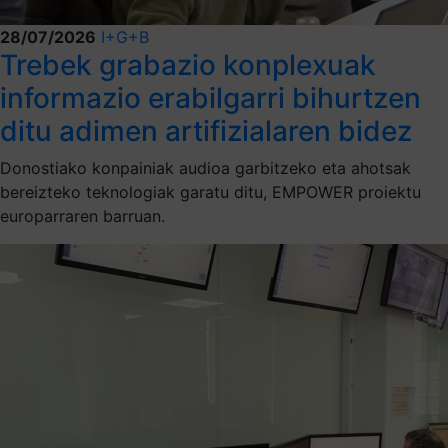
28/07/2026
I+G+B
Trebek grabazio konplexuak
informazio erabilgarri bihurtzen
ditu adimen artifizialaren bidez
Donostiako konpainiak audioa garbitzeko eta ahotsak
bereizteko teknologiak garatu ditu, EMPOWER proiektu
europarraren barruan.