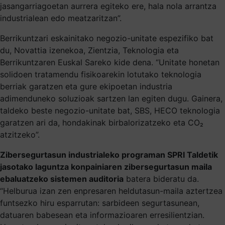
jasangarriagoetan aurrera egiteko ere, hala nola arrantza
industrialean edo meatzaritzan”.
Berrikuntzari eskainitako negozio-unitate espezifiko bat
du, Novattia izenekoa, Zientzia, Teknologia eta
Berrikuntzaren Euskal Sareko kide dena. “Unitate honetan
solidoen tratamendu fisikoarekin lotutako teknologia
berriak garatzen eta gure ekipoetan industria
adimenduneko soluzioak sartzen lan egiten dugu. Gainera,
taldeko beste negozio-unitate bat, SBS, HECO teknologia
garatzen ari da, hondakinak birbalorizatzeko eta CO₂
atzitzeko”.
Zibersegurtasun industrialeko programan SPRI Taldetik
jasotako laguntza konpainiaren zibersegurtasun maila
ebaluatzeko sistemen auditoria
batera bideratu da.
“Helburua izan zen enpresaren heldutasun-maila aztertzea
funtsezko hiru esparrutan: sarbideen segurtasunean,
datuaren babesean eta informazioaren erresilientzian.