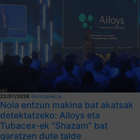
22/07/2026
Ekintzailetza
Nola entzun makina bat akatsak
detektatzeko: Ailoys eta
Tubacex-ek “Shazam” bat
garatzen dute talde