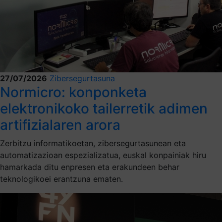
27/07/2026
Zibersegurtasuna
Normicro: konponketa
elektronikoko tailerretik adimen
artifizialaren arora
Zerbitzu informatikoetan, zibersegurtasunean eta
automatizazioan espezializatua, euskal konpainiak hiru
hamarkada ditu enpresen eta erakundeen behar
teknologikoei erantzuna ematen.