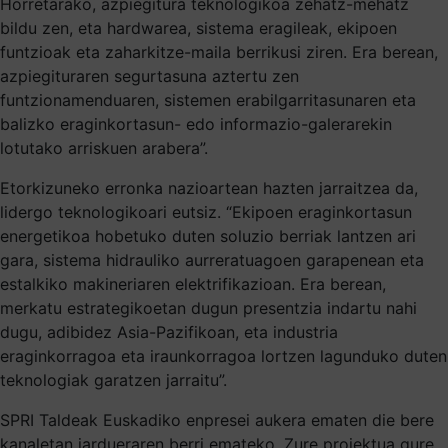
Horretarako, azpiegitura teknologikoa zehatz-mehatz
bildu zen, eta hardwarea, sistema eragileak, ekipoen
funtzioak eta zaharkitze-maila berrikusi ziren. Era berean,
azpiegituraren segurtasuna aztertu zen
funtzionamenduaren, sistemen erabilgarritasunaren eta
balizko eraginkortasun- edo informazio-galerarekin
lotutako arriskuen arabera”.
Etorkizuneko erronka nazioartean hazten jarraitzea da,
lidergo teknologikoari eutsiz. “Ekipoen eraginkortasun
energetikoa hobetuko duten soluzio berriak lantzen ari
gara, sistema hidrauliko aurreratuagoen garapenean eta
estalkiko makineriaren elektrifikazioan. Era berean,
merkatu estrategikoetan dugun presentzia indartu nahi
dugu, adibidez Asia-Pazifikoan, eta industria
eraginkorragoa eta iraunkorragoa lortzen lagunduko duten
teknologiak garatzen jarraitu”.
SPRI Taldeak Euskadiko enpresei aukera ematen die bere
kanaletan jardueraren berri emateko. Zure proiektua gure