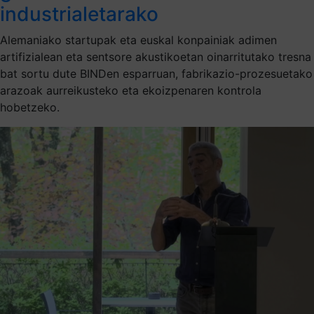
industrialetarako
Alemaniako startupak eta euskal konpainiak adimen
artifizialean eta sentsore akustikoetan oinarritutako tresna
bat sortu dute BINDen esparruan, fabrikazio-prozesuetako
arazoak aurreikusteko eta ekoizpenaren kontrola
hobetzeko.