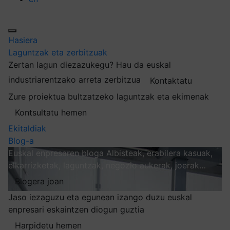
Hasiera
Laguntzak eta zerbitzuak
Zertan lagun diezazukegu?
Hau da euskal
industriarentzako arreta zerbitzua
Kontaktatu
Zure proiektua bultzatzeko laguntzak eta ekimenak
Kontsultatu hemen
Ekitaldiak
Blog-a
Euskal enpresaren bloga
Albisteak, erabilera kasuak,
elkarrizketak, laguntzak, negozio aukerak, joerak…
Blogera joan
Jaso iezaguzu eta egunean izango duzu euskal
enpresari eskaintzen diogun guztia
Harpidetu hemen