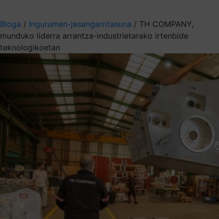
Aukeratu jaso nahi duzun informazioa
Bloga
/
Ingurumen-jasangarritasuna
/
TH COMPANY,
munduko liderra arrantza-industrietarako irtenbide
teknologikoetan