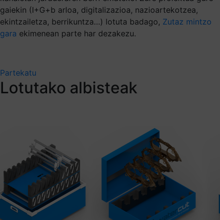
gaiekin (I+G+b arloa, digitalizazioa, nazioartekotzea,
ekintzailetza, berrikuntza…) lotuta badago,
Zutaz mintzo
gara
ekimenean parte har dezakezu.
Partekatu
Lotutako albisteak