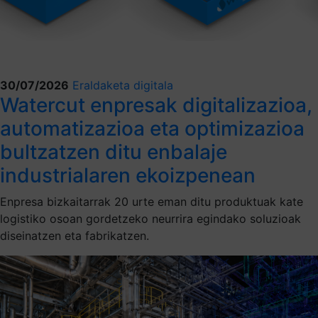
30/07/2026
Eraldaketa digitala
Watercut enpresak digitalizazioa,
automatizazioa eta optimizazioa
bultzatzen ditu enbalaje
industrialaren ekoizpenean
Enpresa bizkaitarrak 20 urte eman ditu produktuak kate
logistiko osoan gordetzeko neurrira egindako soluzioak
diseinatzen eta fabrikatzen.