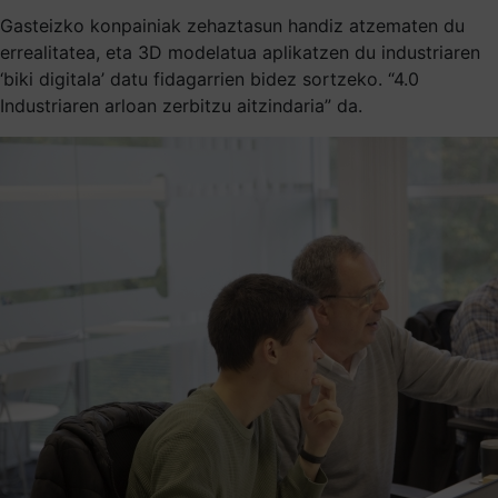
Gasteizko konpainiak zehaztasun handiz atzematen du
errealitatea, eta 3D modelatua aplikatzen du industriaren
‘biki digitala’ datu fidagarrien bidez sortzeko. “4.0
Industriaren arloan zerbitzu aitzindaria” da.