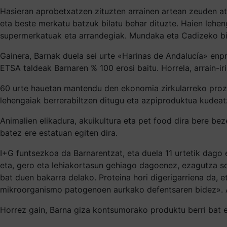
Hasieran aprobetxatzen zituzten arrainen artean zeuden at
eta beste merkatu batzuk bilatu behar dituzte. Haien lehen
supermerkatuak eta arrandegiak. Mundaka eta Cadizeko bi 
Gainera, Barnak duela sei urte «Harinas de Andalucía» enpr
ETSA taldeak Barnaren % 100 erosi baitu. Horrela, arrain-i
60 urte hauetan mantendu den ekonomia zirkularreko prozes
lehengaiak berrerabiltzen ditugu eta azpiproduktua kudea
Animalien elikadura, akuikultura eta pet food dira bere bez
batez ere estatuan egiten dira.
I+G funtsezkoa da Barnarentzat, eta duela 11 urtetik dago
eta, gero eta lehiakortasun gehiago dagoenez, ezagutza so
bat duen bakarra delako. Proteina hori digerigarriena da,
mikroorganismo patogenoen aurkako defentsaren bidez». Apu
Horrez gain, Barna giza kontsumorako produktu berri bat e