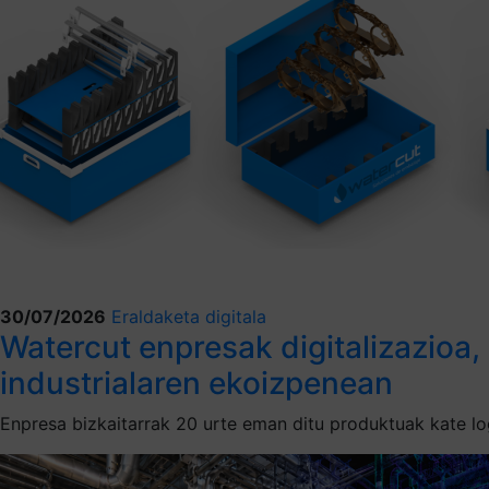
30/07/2026
Eraldaketa digitala
Watercut enpresak digitalizazioa,
industrialaren ekoizpenean
Enpresa bizkaitarrak 20 urte eman ditu produktuak kate lo