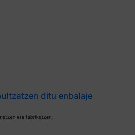
ultzatzen ditu enbalaje
natzen eta fabrikatzen.