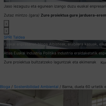
Jaso iezaguzu eta egunean izango duzu euskal enpresari
Zutaz mintzo
(
gara
)
Zure proiektua gure jarduera-erem
‹
›
SPRI Taldea
Euskal enpresaren bloga
Albisteak, erabilera kasuak, el
Atlas
Euskal Industria Politika
Industria eraldaketatik esp
Zure proiektua bultzatzeko laguntzak eta ekimenak
Ko
Nire harpidetzak
Aukeratu jaso nahi duzun informazioa
Bloga
/
Sostenibilidad Ambiental
/
Barna, duela 60 urtetik