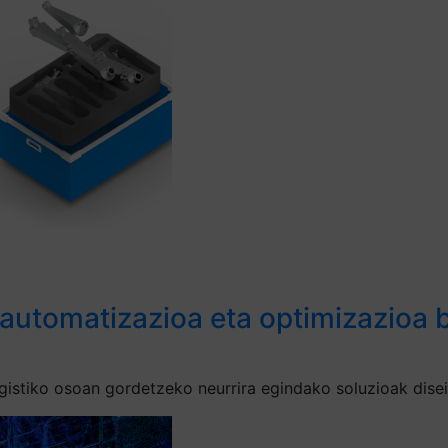
 automatizazioa eta optimizazioa b
gistiko osoan gordetzeko neurrira egindako soluzioak disei