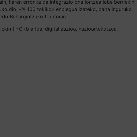
, haren erronka da integrazio ona lortzea jabe berriekin,
tuko dio, «% 100 tokiko» enplegua izateko, baita inguruko
edo Behargintzako frontoian.
kin (I+G+b arloa, digitalizazioa, nazioartekotzea,