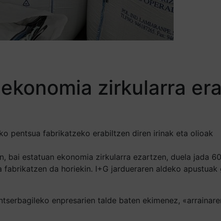
k ekonomia zirkularra e
o pentsua fabrikatzeko erabiltzen diren irinak eta olioak
, bai estatuan ekonomia zirkularra ezartzen, duela jada 60 
sua fabrikatzen da horiekin. I+G jardueraren aldeko apustu
tserbagileko enpresarien talde baten ekimenez, «arrainar