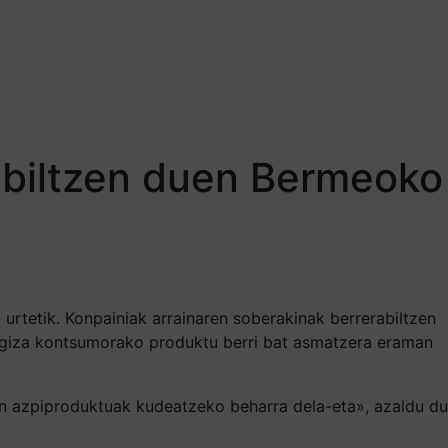
rabiltzen duen Bermeoko
urtetik. Konpainiak arrainaren soberakinak berrerabiltzen
ak giza kontsumorako produktu berri bat asmatzera eraman
en azpiproduktuak kudeatzeko beharra dela-eta», azaldu du