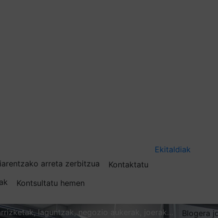
Ekitaldiak
iarentzako arreta zerbitzua
Kontaktatu
nak
Kontsultatu hemen
karrizketak, laguntzak, negozio aukerak, joerak…
Blogera j