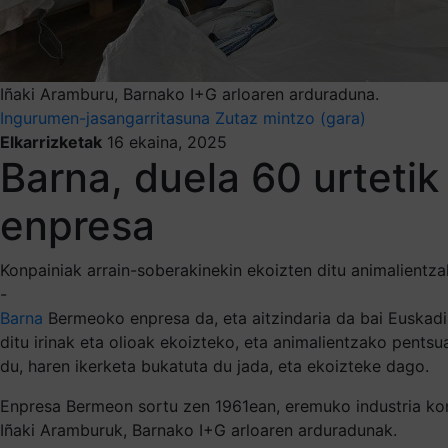
Iñaki Aramburu, Barnako I+G arloaren arduraduna.
Ingurumen-jasangarritasuna
Zutaz mintzo (gara)
Elkarrizketak
16 ekaina, 2025
Barna, duela 60 urteti
enpresa
Konpainiak arrain-soberakinekin ekoizten ditu animalientzak
-
Barna
Bermeoko enpresa da, eta aitzindaria da bai Euskadin
ditu irinak eta olioak ekoizteko, eta animalientzako pent
du, haren ikerketa bukatuta du jada, eta ekoizteke dago.
Enpresa Bermeon sortu zen 1961ean, eremuko industria kon
Iñaki Aramburuk, Barnako I+G arloaren arduradunak.