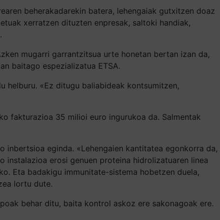
orearen beherakadarekin batera, lehengaiak gutxitzen doaz
ketuak xerratzen dituzten enpresak, saltoki handiak,
.
Azken mugarri garrantzitsua urte honetan bertan izan da,
etan baitago espezializatua ETSA.
u helburu. «Ez ditugu baliabideak kontsumitzen,
teko fakturazioa 35 milioi euro ingurukoa da. Salmentak
o inbertsioa eginda. «Lehengaien kantitatea egonkorra da,
instalazioa erosi genuen proteina hidrolizatuaren linea
zeko. Eta badakigu immunitate-sistema hobetzen duela,
ea lortu dute.
poak behar ditu, baita kontrol askoz ere sakonagoak ere.