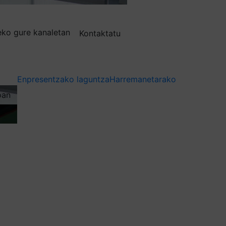
deko gure kanaletan
Kontaktatu
Enpresentzako laguntza
Harremanetarako
oan