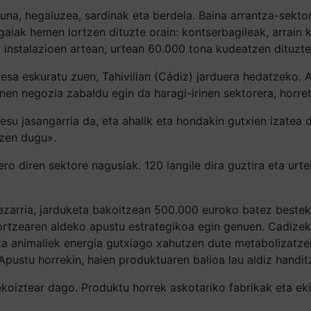
una, hegaluzea, sardinak eta berdela. Baina arrantza-sekt
gaiak hemen lortzen dituzte orain: kontserbagileak, arrain 
instalazioen artean, urtean 60.000 tona kudeatzen dituzte
esa eskuratu zuen, Tahivillan (Cádiz) jarduera hedatzeko. 
rinen negozia zabaldu egin da haragi-irinen sektorera, horr
u jasangarria da, eta ahalik eta hondakin gutxien izatea d
tzen dugu».
ero diren sektore nagusiak. 120 langile dira guztira eta ur
 ezarria, jarduketa bakoitzean 500.000 euroko batez bestek
rtzearen aldeko apustu estrategikoa egin genuen. Cadizeko 
 eta animaliek energia gutxiago xahutzen dute metabolizat
stu horrekin, haien produktuaren balioa lau aldiz handitz
koiztear dago. Produktu horrek askotariko fabrikak eta eki