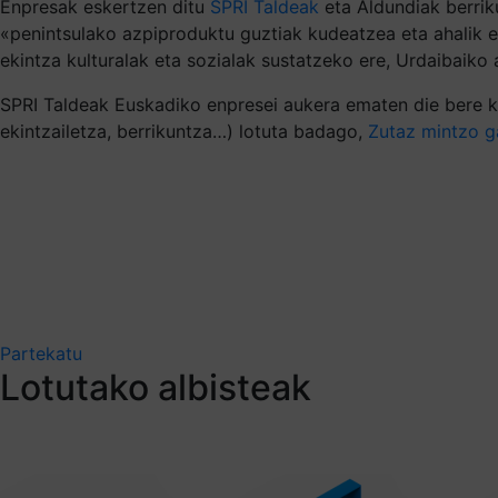
Enpresak eskertzen ditu
SPRI Taldeak
eta Aldundiak berrik
«penintsulako azpiproduktu guztiak kudeatzea eta ahalik eta
ekintza kulturalak eta sozialak sustatzeko ere, Urdaibaik
SPRI Taldeak Euskadiko enpresei aukera ematen die bere kan
ekintzailetza, berrikuntza…) lotuta badago,
Zutaz mintzo g
Partekatu
Lotutako albisteak