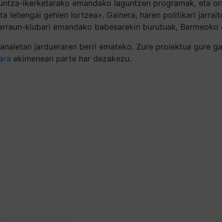
untza-ikerketarako emandako laguntzen programak, eta orain
 lehengai gehien lortzea». Gainera, haren politikari jarrai
o arraun-klubari emandako babesarekin burutuak, Bermeoko 
aletan jardueraren berri emateko. Zure proiektua gure gaie
ara
ekimenean parte har dezakezu.