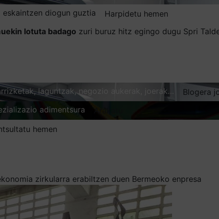
 eskaintzen diogun guztia
Harpidetu hemen
uekin lotuta badago
zuri buruz hitz egingo dugu Spri Tal
karrizketak, laguntzak, negozio aukerak, joerak…
Blogera j
ezializazio adimentsura
Arakatu
ntsultatu hemen
 ekonomia zirkularra erabiltzen duen Bermeoko enpresa