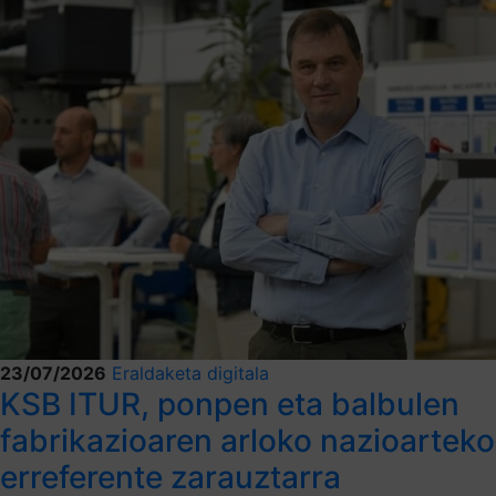
23/07/2026
Eraldaketa digitala
KSB ITUR, ponpen eta balbulen
fabrikazioaren arloko nazioarteko
erreferente zarauztarra