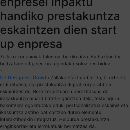
enpresei inpaktu
handiko prestakuntza
eskaintzen dien start
up enpresa
Zallako konpainiak talentua, berrikuntza eta hazkundea
bultzatzen ditu, neurrira egindako soluzioen bidez
-
UP Design For Growth
Zallako start up bat da, bi urte eta
erdi dituena, eta prestakuntza digital korporatiboa
eskaintzen du. Bere zerbitzuaren berezitasuna da
irakaskuntza oinarri batetik garatzen dela, testuinguru
bakoitzera egokitutako eduki pertsonalizatua eskainiz eta
ikaskuntza aktibo bat sortzen duten elementu
interaktiboekin integratuz. Helburua prestakuntza
eraginkorrak eta lerrokatuak bermatzea da.