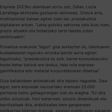
Enpresa 2023ko abenduan sortu zen, Zallan, Lucía
Larrañaga ekintzaile gaztearen ekimenez. Ordura arte,
multinazional batean egiten zuen lan, prestakuntza
digitalaren arloan. “Lehia gutxiko sektorea zela ikusi nuen,
prezio altuekin eta hobetzeko tarte handia zuten
zerbitzuekin”.
Proiektua erakunde “lagun” gisa aurkezten du, talentuaren
kudeaketaren inguruko erronka berriei aurre egiten
laguntzeko, “prestakuntza ez ezik, barne-komunikazioko
beste behar batzuk ere landuz, hala nola enpresa-
gamifikazioa edo material korporatiboaren diseinua”.
Giza baliabideen arloetakoak dira bezero nagusiak. Gaur
egun, bere enpresak nazioarteko eremuan 25.000
pertsona baino gehiagorengan izan du eragina. “Ez dira
ohiko soluzioak. Hori beharrean, soluzio dinamikoak eta
berritzaileak dira, erabiltzailea bere garapenean
inplikatzea bilatzen dutenak, egungo publikoaren eskaerei