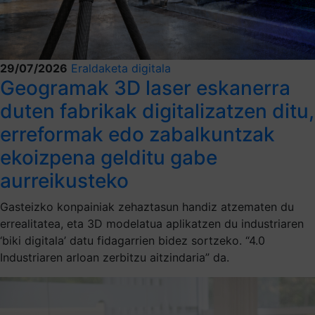
29/07/2026
Eraldaketa digitala
Geogramak 3D laser eskanerra
duten fabrikak digitalizatzen ditu,
erreformak edo zabalkuntzak
ekoizpena gelditu gabe
aurreikusteko
Gasteizko konpainiak zehaztasun handiz atzematen du
errealitatea, eta 3D modelatua aplikatzen du industriaren
‘biki digitala’ datu fidagarrien bidez sortzeko. “4.0
Industriaren arloan zerbitzu aitzindaria” da.