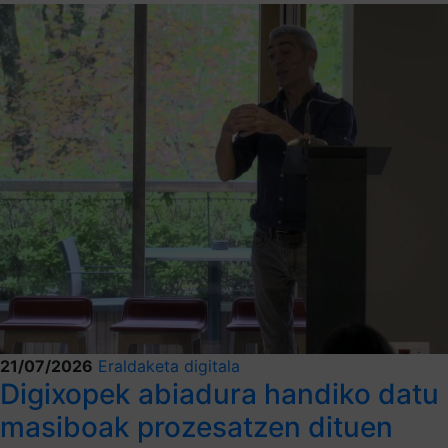
21/07/2026
Eraldaketa digitala
Digixopek abiadura handiko datu
masiboak prozesatzen dituen