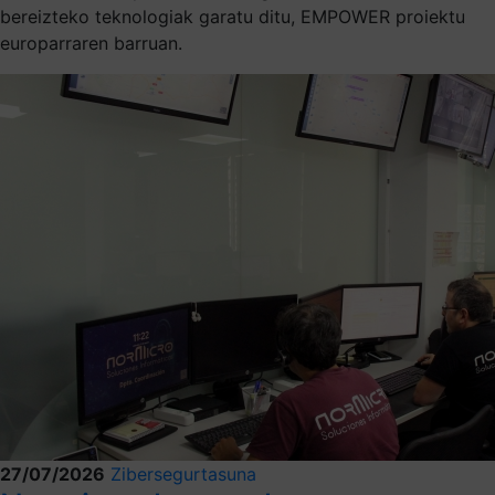
bereizteko teknologiak garatu ditu, EMPOWER proiektu
europarraren barruan.
27/07/2026
Zibersegurtasuna