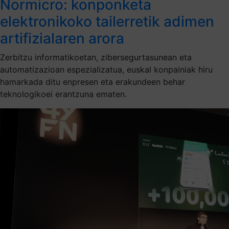
Normicro: konponketa
elektronikoko tailerretik adimen
artifizialaren arora
Zerbitzu informatikoetan, zibersegurtasunean eta
automatizazioan espezializatua, euskal konpainiak hiru
hamarkada ditu enpresen eta erakundeen behar
teknologikoei erantzuna ematen.