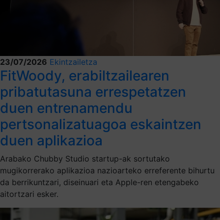
23/07/2026
Ekintzailetza
FitWoody, erabiltzailearen
pribatutasuna errespetatzen
duen entrenamendu
pertsonalizatuagoa eskaintzen
duen aplikazioa
Arabako Chubby Studio startup-ak sortutako
mugikorrerako aplikazioa nazioarteko erreferente bihurtu
da berrikuntzari, diseinuari eta Apple-ren etengabeko
aitortzari esker.