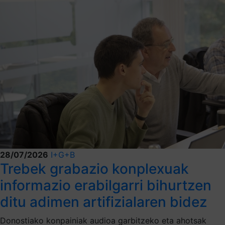
28/07/2026
I+G+B
Trebek grabazio konplexuak
informazio erabilgarri bihurtzen
ditu adimen artifizialaren bidez
Donostiako konpainiak audioa garbitzeko eta ahotsak