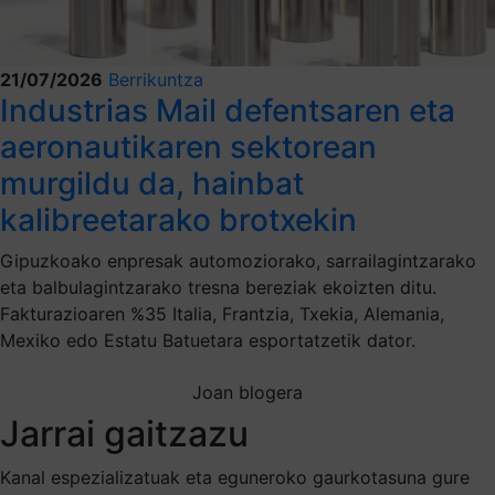
21/07/2026
Berrikuntza
Industrias Mail defentsaren eta
aeronautikaren sektorean
murgildu da, hainbat
kalibreetarako brotxekin
Gipuzkoako enpresak automoziorako, sarrailagintzarako
eta balbulagintzarako tresna bereziak ekoizten ditu.
Fakturazioaren %35 Italia, Frantzia, Txekia, Alemania,
Mexiko edo Estatu Batuetara esportatzetik dator.
Joan blogera
Jarrai gaitzazu
Kanal espezializatuak eta eguneroko gaurkotasuna gure