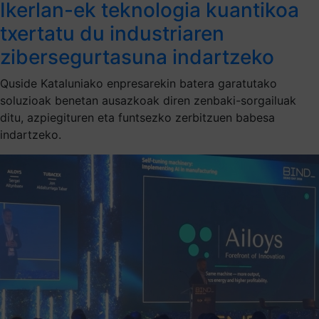
Ikerlan-ek teknologia kuantikoa
txertatu du industriaren
zibersegurtasuna indartzeko
Quside Kataluniako enpresarekin batera garatutako
soluzioak benetan ausazkoak diren zenbaki-sorgailuak
ditu, azpiegituren eta funtsezko zerbitzuen babesa
indartzeko.