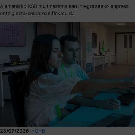
Alemaniako KSB multinazionalean integratutako enpresa
ontzigintza-sektorean finkatu da
23/07/2026
I+G+B