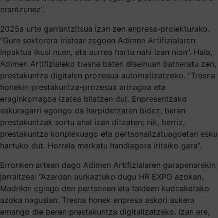
erantzunez”.
2025a urte garrantzitsua izan zen enpresa-proiekturako.
“Gure sektorera iristear zegoen Adimen Artifizialaren
inpaktua ikusi nuen, eta aurrea hartu nahi izan nion”. Hala,
Adimen Artifizialeko tresna baten diseinuan barneratu zen,
prestakuntza digitalen prozesua automatizatzeko. “Tresna
honekin prestakuntza-prozesua arinagoa eta
eraginkorragoa izatea bilatzen dut. Enpresentzako
eskuragarri egongo da harpidetzaren bidez, beren
prestakuntzak sortu ahal izan ditzaten; nik, berriz,
prestakuntza konplexuago eta pertsonalizatuagoetan esku
hartuko dut. Horrela merkatu handiagora iritsiko gara”.
Erronken artean dago Adimen Artifizialaren garapenarekin
jarraitzea: “Azaroan aurkeztuko dugu HR EXPO azokan,
Madrilen egingo den pertsonen eta taldeen kudeaketako
azoka nagusian. Tresna honek enpresa askori aukera
emango die beren prestakuntza digitalizatzeko. Izan ere,