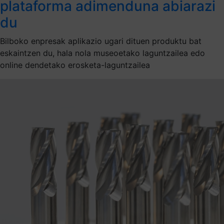
plataforma adimenduna abiarazi
du
Bilboko enpresak aplikazio ugari dituen produktu bat
eskaintzen du, hala nola museoetako laguntzailea edo
online dendetako erosketa-laguntzailea