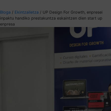
Aukeratu jaso nahi duzun informazioa
Bloga
/
Ekintzailetza
/
UP Design For Growth, enpresei
inpaktu handiko prestakuntza eskaintzen dien start up
enpresa