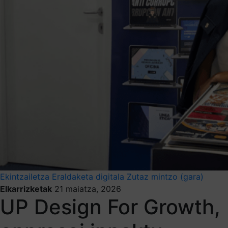
Ekintzailetza
Eraldaketa digitala
Zutaz mintzo (gara)
Elkarrizketak
21 maiatza, 2026
UP Design For Growth,