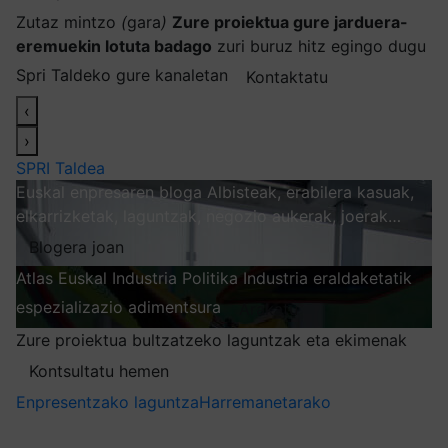
Zutaz mintzo
(
gara
)
Zure proiektua gure jarduera-
eremuekin lotuta badago
zuri buruz hitz egingo dugu
Spri Taldeko gure kanaletan
Kontaktatu
‹
›
SPRI Taldea
Euskal enpresaren bloga
Albisteak, erabilera kasuak,
elkarrizketak, laguntzak, negozio aukerak, joerak…
Blogera joan
Atlas
Euskal Industria Politika
Industria eraldaketatik
espezializazio adimentsura
Arakatu
Zure proiektua bultzatzeko laguntzak eta ekimenak
Kontsultatu hemen
Enpresentzako laguntza
Harremanetarako
Nire harpidetzak