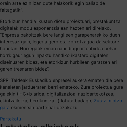
orain arte ezin izan dute halakorik egin baliabide
faltagatik”.
Etorkizun handia ikusten diote proiektuari, prestakuntza
digitalak modu esponentzialean hazten ari direlako.
“Enpresa bakoitzak bere langileen garapenarekiko duen
interesaz gain, legeria gero eta zorrotzagoa da sektore
honetan. Horregatik eman nahi diogu irtenbidea behar
horri: gaur egun inpaktu handiko ikastaro digitalen
diseinuaren bidez, eta etorkizun hurbilean garatzen ari
garen tresnaren bidez”.
SPRI Taldeak Euskadiko enpresei aukera ematen die bere
kanaletan jardueraren berri emateko. Zure proiektua gure
gaiekin (I+G+b arloa, digitalizazioa, nazioartekotzea,
ekintzailetza, berrikuntza…) lotuta badago,
Zutaz mintzo
gara
ekimenean parte har dezakezu.
Partekatu