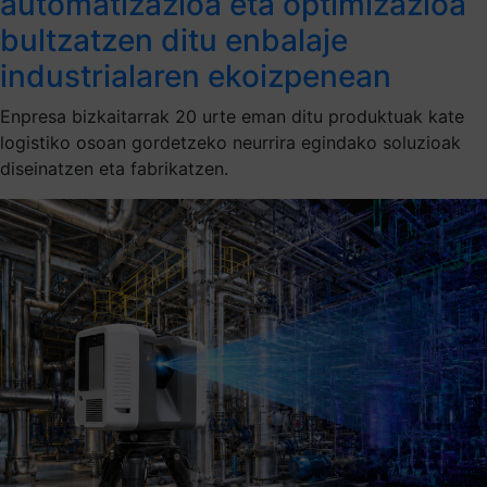
automatizazioa eta optimizazioa
bultzatzen ditu enbalaje
industrialaren ekoizpenean
Enpresa bizkaitarrak 20 urte eman ditu produktuak kate
logistiko osoan gordetzeko neurrira egindako soluzioak
diseinatzen eta fabrikatzen.