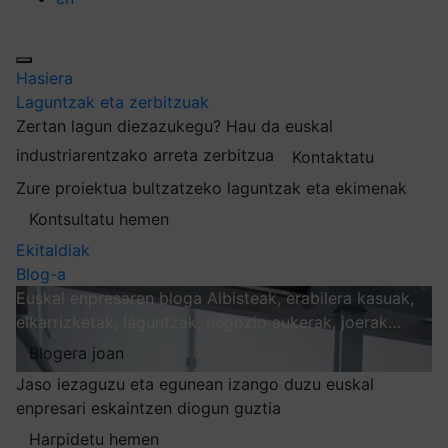
Hasiera
Laguntzak eta zerbitzuak
Zertan lagun diezazukegu?
Hau da euskal
industriarentzako arreta zerbitzua
Kontaktatu
Zure proiektua bultzatzeko laguntzak eta ekimenak
Kontsultatu hemen
Ekitaldiak
Blog-a
Euskal enpresaren bloga
Albisteak, erabilera kasuak,
elkarrizketak, laguntzak, negozio aukerak, joerak…
Blogera joan
Jaso iezaguzu eta egunean izango duzu euskal
enpresari eskaintzen diogun guztia
Harpidetu hemen