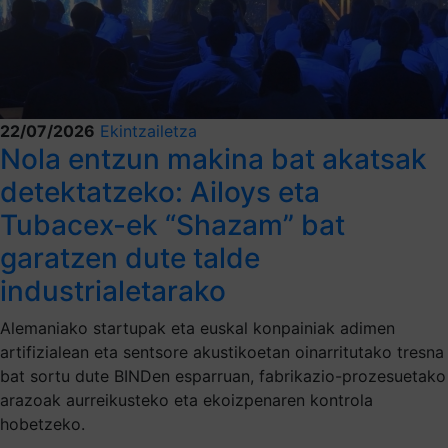
22/07/2026
Ekintzailetza
Nola entzun makina bat akatsak
detektatzeko: Ailoys eta
Tubacex-ek “Shazam” bat
garatzen dute talde
industrialetarako
Alemaniako startupak eta euskal konpainiak adimen
artifizialean eta sentsore akustikoetan oinarritutako tresna
bat sortu dute BINDen esparruan, fabrikazio-prozesuetako
arazoak aurreikusteko eta ekoizpenaren kontrola
hobetzeko.