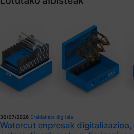
Lotutako albisteak
30/07/2026
Eraldaketa digitala
Watercut enpresak digitalizazioa,