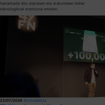
hamarkada ditu enpresen eta erakundeen behar
teknologikoei erantzuna ematen.
23/07/2026
Ekintzailetza