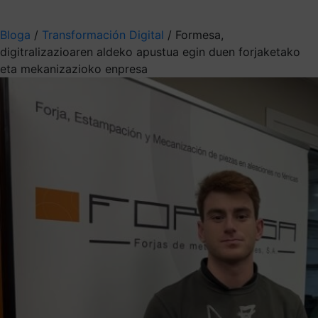
Aukeratu jaso nahi duzun informazioa
Bloga
/
Transformación Digital
/
Formesa,
digitralizazioaren aldeko apustua egin duen forjaketako
eta mekanizazioko enpresa