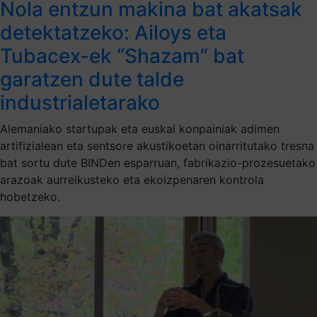
Nola entzun makina bat akatsak
detektatzeko: Ailoys eta
Tubacex-ek “Shazam” bat
garatzen dute talde
industrialetarako
Alemaniako startupak eta euskal konpainiak adimen
artifizialean eta sentsore akustikoetan oinarritutako tresna
bat sortu dute BINDen esparruan, fabrikazio-prozesuetako
arazoak aurreikusteko eta ekoizpenaren kontrola
hobetzeko.