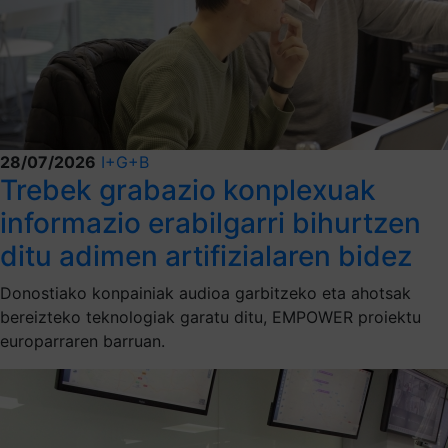
28/07/2026
I+G+B
Trebek grabazio konplexuak
informazio erabilgarri bihurtzen
ditu adimen artifizialaren bidez
Donostiako konpainiak audioa garbitzeko eta ahotsak
bereizteko teknologiak garatu ditu, EMPOWER proiektu
europarraren barruan.