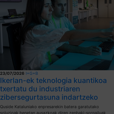
23/07/2026
I+G+B
Ikerlan-ek teknologia kuantikoa
txertatu du industriaren
zibersegurtasuna indartzeko
Quside Kataluniako enpresarekin batera garatutako
soluzioak benetan ausazkoak diren zenbaki-sorgailuak