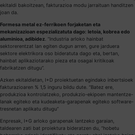
ekitaldi bakoitzean, fakturazioa modu jarraituan handitzen
joan da.
Formesa metal ez-ferrikoen forjaketan eta
mekanizazioan espezializatuta dago: letoia, kobrea edo
aluminioa, adibidez
. “Industria arloko hainbat
sektorerentzat lan egiten dugun arren, gure jarduera
sektore elektrikora oso bideratuta dago eta, bertan,
hainbat aplikaziotarako pieza eta osagai kritikoak
fabrikatzen ditugu”.
Azken ekitaldietan, I+D proiektuetan egindako inbertsioek
fakturazioaren % 1,5 inguru bildu dute. “Batez ere,
produkzioa kontrolatzeko, produkzio-ekipoen mantentze-
lanak egiteko eta kudeaketa-garapenak egiteko software-
tresnetan aplikatu ditugu”
Enpresak, I+G arloko garapenak lantzeko garaian,
taldearen zati bat proiektura bideratzen du, “hobetu