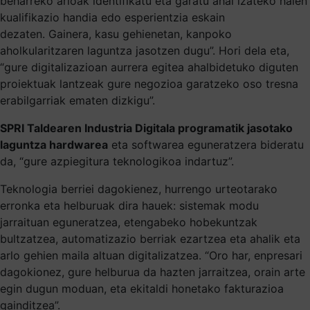
beharreko arloak identifikatu eta garatu ahal izateko haien
kualifikazio handia edo esperientzia eskain
dezaten. Gainera, kasu gehienetan, kanpoko
aholkularitzaren laguntza jasotzen dugu”. Hori dela eta,
“gure digitalizazioan aurrera egitea ahalbidetuko diguten
proiektuak lantzeak gure negozioa garatzeko oso tresna
erabilgarriak ematen dizkigu”.
SPRI Taldearen Industria Digitala programatik jasotako
laguntza hardwarea
eta softwarea eguneratzera bideratu
da, “gure azpiegitura teknologikoa indartuz”.
Teknologia berriei dagokienez, hurrengo urteotarako
erronka eta helburuak dira hauek: sistemak modu
jarraituan eguneratzea, etengabeko hobekuntzak
bultzatzea, automatizazio berriak ezartzea eta ahalik eta
arlo gehien maila altuan digitalizatzea. “Oro har, enpresari
dagokionez, gure helburua da hazten jarraitzea, orain arte
egin dugun moduan, eta ekitaldi honetako fakturazioa
gainditzea”.