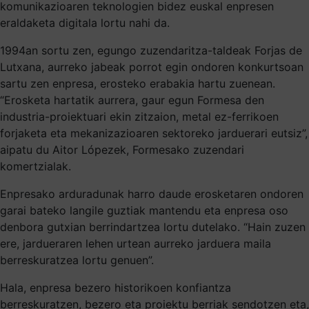
komunikazioaren teknologien bidez euskal enpresen
eraldaketa digitala lortu nahi da.
1994an sortu zen, egungo zuzendaritza-taldeak Forjas de
Lutxana, aurreko jabeak porrot egin ondoren konkurtsoan
sartu zen enpresa, erosteko erabakia hartu zuenean.
“Erosketa hartatik aurrera, gaur egun Formesa den
industria-proiektuari ekin zitzaion, metal ez-ferrikoen
forjaketa eta mekanizazioaren sektoreko jarduerari eutsiz”,
aipatu du Aitor Lópezek, Formesako zuzendari
komertzialak.
Enpresako arduradunak harro daude erosketaren ondoren
garai bateko langile guztiak mantendu eta enpresa oso
denbora gutxian berrindartzea lortu dutelako. “Hain zuzen
ere, jardueraren lehen urtean aurreko jarduera maila
berreskuratzea lortu genuen”.
Hala, enpresa bezero historikoen konfiantza
berreskuratzen, bezero eta proiektu berriak sendotzen eta,