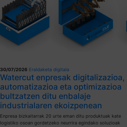
30/07/2026
Eraldaketa digitala
Watercut enpresak digitalizazioa,
automatizazioa eta optimizazioa
bultzatzen ditu enbalaje
industrialaren ekoizpenean
Enpresa bizkaitarrak 20 urte eman ditu produktuak kate
logistiko osoan gordetzeko neurrira egindako soluzioak