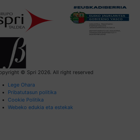
opyright © Spri 2026. All right reserved
Lege Ohara
Pribatutasun politika
Cookie Politika
Webeko edukia eta estekak