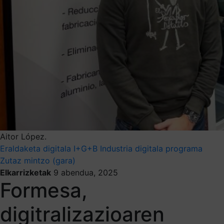
Aitor López.
Eraldaketa digitala
I+G+B
Industria digitala programa
Zutaz mintzo (gara)
Elkarrizketak
9 abendua, 2025
Formesa,
digitralizazioaren