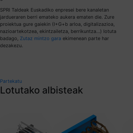
SPRI Taldeak Euskadiko enpresei bere kanaletan
jardueraren berri emateko aukera ematen die. Zure
proiektua gure gaiekin (I+G+b arloa, digitalizazioa,
nazioartekotzea, ekintzailetza, berrikuntza…) lotuta
badago,
Zutaz mintzo gara
ekimenean parte har
dezakezu.
Partekatu
Lotutako albisteak