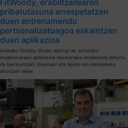
FitWoody, erabiltzailearen
pribatutasuna errespetatzen
duen entrenamendu
pertsonalizatuagoa eskaintzen
duen aplikazioa
Arabako Chubby Studio startup-ak sortutako
mugikorrerako aplikazioa nazioarteko erreferente bihurtu
da berrikuntzari, diseinuari eta Apple-ren etengabeko
aitortzari esker.