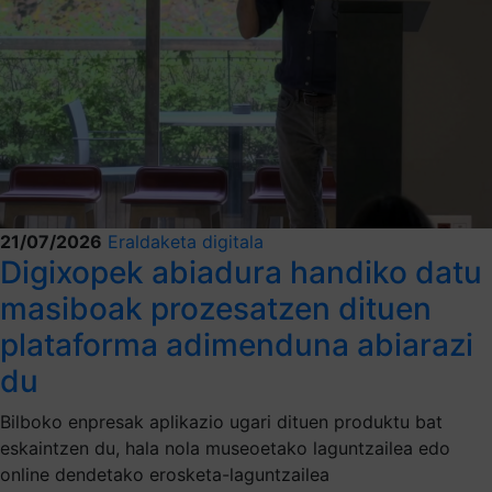
21/07/2026
Eraldaketa digitala
Digixopek abiadura handiko datu
masiboak prozesatzen dituen
plataforma adimenduna abiarazi
du
Bilboko enpresak aplikazio ugari dituen produktu bat
eskaintzen du, hala nola museoetako laguntzailea edo
online dendetako erosketa-laguntzailea