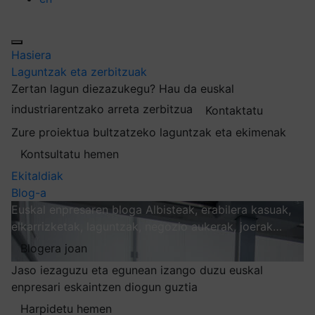
Hasiera
Laguntzak eta zerbitzuak
Zertan lagun diezazukegu?
Hau da euskal
industriarentzako arreta zerbitzua
Kontaktatu
Zure proiektua bultzatzeko laguntzak eta ekimenak
Kontsultatu hemen
Ekitaldiak
Blog-a
Euskal enpresaren bloga
Albisteak, erabilera kasuak,
elkarrizketak, laguntzak, negozio aukerak, joerak…
Blogera joan
Jaso iezaguzu eta egunean izango duzu euskal
enpresari eskaintzen diogun guztia
Harpidetu hemen