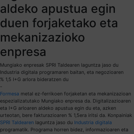
aldeko apustua egin
duen forjaketako eta
mekanizazioko
enpresa
Mungiako enpresak SPRI Taldearen laguntza jaso du
Industria digitala programaren baitan, eta negozioaren
% 1,5 I+G arlora bideratzen du
-
Formesa
metal ez-ferrikoen forjaketan eta mekanizazioan
espezializatutako Mungiako enpresa da. Digitalizazioaren
eta I+G arloaren aldeko apustua egin du eta, azken
urteotan, bere fakturazioaren % 1,5era iritsi da. Konpainiak
SPRI Taldearen
laguntza jaso du
Industria digitala
programatik. Programa horren bidez, informazioaren eta