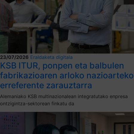
23/07/2026
Eraldaketa digitala
KSB ITUR, ponpen eta balbulen
fabrikazioaren arloko nazioarteko
erreferente zarauztarra
Alemaniako KSB multinazionalean integratutako enpresa
ontzigintza-sektorean finkatu da