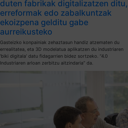
duten fabrikak digitalizatzen ditu,
erreformak edo zabalkuntzak
ekoizpena gelditu gabe
aurreikusteko
Gasteizko konpainiak zehaztasun handiz atzematen du
errealitatea, eta 3D modelatua aplikatzen du industriaren
‘biki digitala’ datu fidagarrien bidez sortzeko. “4.0
Industriaren arloan zerbitzu aitzindaria” da.