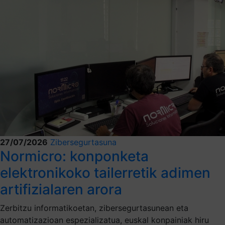
27/07/2026
Zibersegurtasuna
Normicro: konponketa
elektronikoko tailerretik adimen
artifizialaren arora
Zerbitzu informatikoetan, zibersegurtasunean eta
automatizazioan espezializatua, euskal konpainiak hiru