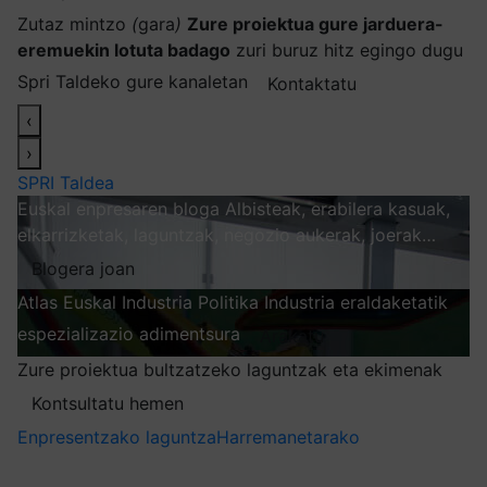
Zutaz mintzo
(
gara
)
Zure proiektua gure jarduera-
eremuekin lotuta badago
zuri buruz hitz egingo dugu
Spri Taldeko gure kanaletan
Kontaktatu
‹
›
SPRI Taldea
Euskal enpresaren bloga
Albisteak, erabilera kasuak,
elkarrizketak, laguntzak, negozio aukerak, joerak…
Blogera joan
Atlas
Euskal Industria Politika
Industria eraldaketatik
espezializazio adimentsura
Arakatu
Zure proiektua bultzatzeko laguntzak eta ekimenak
Kontsultatu hemen
Enpresentzako laguntza
Harremanetarako
Nire harpidetzak