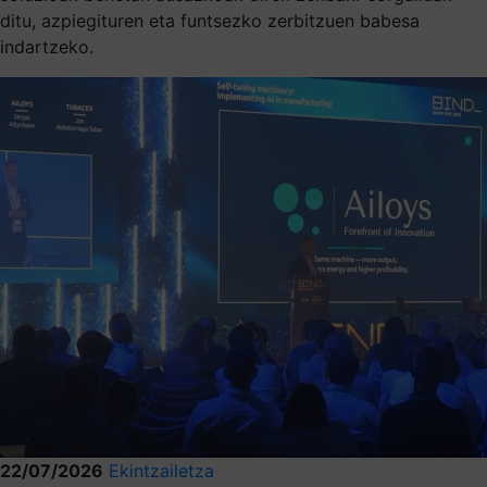
ditu, azpiegituren eta funtsezko zerbitzuen babesa
indartzeko.
22/07/2026
Ekintzailetza