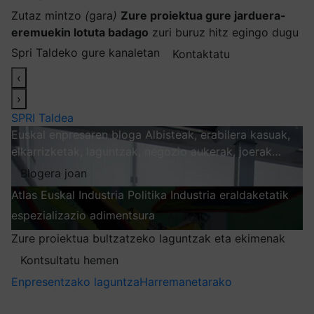
Zutaz mintzo
(
gara
)
Zure proiektua gure jarduera-
eremuekin lotuta badago
zuri buruz hitz egingo dugu
Spri Taldeko gure kanaletan
Kontaktatu
‹
›
SPRI Taldea
Euskal enpresaren bloga
Albisteak, erabilera kasuak,
elkarrizketak, laguntzak, negozio aukerak, joerak…
Blogera joan
Atlas
Euskal Industria Politika
Industria eraldaketatik
espezializazio adimentsura
Arakatu
Zure proiektua bultzatzeko laguntzak eta ekimenak
Kontsultatu hemen
Enpresentzako laguntza
Harremanetarako
Nire harpidetzak