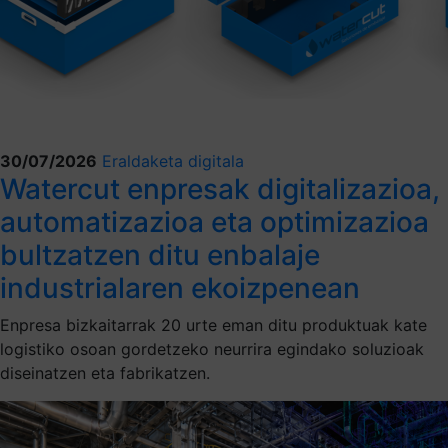
30/07/2026
Eraldaketa digitala
Watercut enpresak digitalizazioa,
automatizazioa eta optimizazioa
bultzatzen ditu enbalaje
industrialaren ekoizpenean
Enpresa bizkaitarrak 20 urte eman ditu produktuak kate
logistiko osoan gordetzeko neurrira egindako soluzioak
diseinatzen eta fabrikatzen.