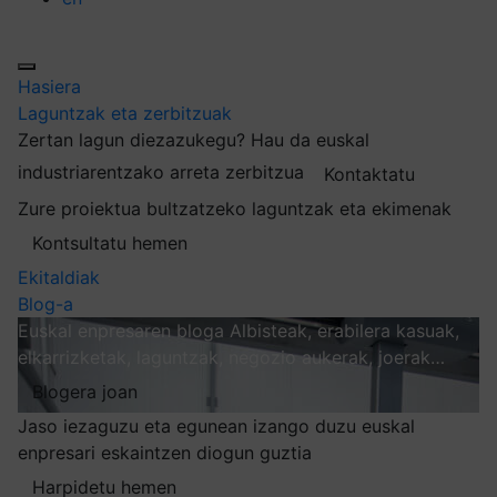
Hasiera
Laguntzak eta zerbitzuak
Zertan lagun diezazukegu?
Hau da euskal
industriarentzako arreta zerbitzua
Kontaktatu
Zure proiektua bultzatzeko laguntzak eta ekimenak
Kontsultatu hemen
Ekitaldiak
Blog-a
Euskal enpresaren bloga
Albisteak, erabilera kasuak,
elkarrizketak, laguntzak, negozio aukerak, joerak…
Blogera joan
Jaso iezaguzu eta egunean izango duzu euskal
enpresari eskaintzen diogun guztia
Harpidetu hemen