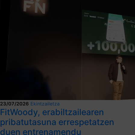
23/07/2026
Ekintzailetza
FitWoody, erabiltzailearen
pribatutasuna errespetatzen
duen entrenamendu