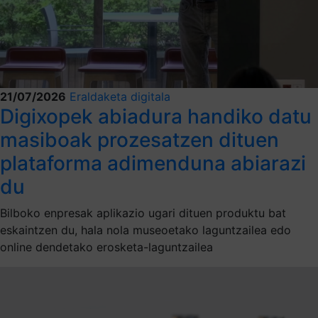
21/07/2026
Eraldaketa digitala
Digixopek abiadura handiko datu
masiboak prozesatzen dituen
plataforma adimenduna abiarazi
du
Bilboko enpresak aplikazio ugari dituen produktu bat
eskaintzen du, hala nola museoetako laguntzailea edo
online dendetako erosketa-laguntzailea