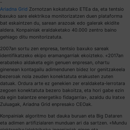
-
Ariadna Grid
Zornotzan kokatutako ETEa da, eta tentsio
baxuko sare elektrikoa monitorizatzen duen plataforma
bat eskaintzen du, sarean arazoak edo galerak ekidite
aldera. Konpainiak eraldaketako 40.000 zentro baino
gehiago ditu monitorizatuta.
2007an sortu zen enpresa, tentsio baxuko sareak
identifikatzeko ekipo eramangarriak ekoizteko. «2017an
erabateko aldaketa egin genuen enpresan, ohartu
ginenean kontagailu adimendunen bidez lor genitzakeela
bezeroak nola zeuden konektatuta erakusten zuten
datuak. Ordura arte ez genekien zer eraldaketa-lerrotara
zegoen konektatuta bezero bakoitza, eta hori gabe ezin
da egin balantze energetiko fidagarria», azaldu du Iratxe
Zuluagak, Ariadna Grid enpresako CEOak.
Konpainiak algoritmo bat dauka buruan eta Big Dataren
eta adimen artifizialaren munduan ari da sartzen. «Mundu
elektroniko/elektrikoko ingeniariak ginen eta