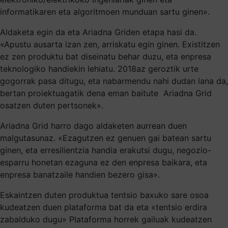
informatikaren eta algoritmoen munduan sartu ginen».
Aldaketa egin da eta Ariadna Griden etapa hasi da.
«Apustu ausarta izan zen, arriskatu egin ginen. Existitzen
ez zen produktu bat diseinatu behar duzu, eta enpresa
teknologiko handiekin lehiatu. 2018az geroztik urte
gogorrak pasa ditugu, eta nabarmendu nahi dudan lana da,
bertan proiektuagatik dena eman baitute Ariadna Grid
osatzen duten pertsonek».
Ariadna Grid harro dago aldaketen aurrean duen
malgutasunaz. «Ezagutzen ez genuen gai batean sartu
ginen, eta erresilientzia handia erakutsi dugu, negozio-
esparru honetan ezaguna ez den enpresa baikara, eta
enpresa banatzaile handien bezero gisa».
Eskaintzen duten produktua tentsio baxuko sare osoa
kudeatzen duen plataforma bat da eta «tentsio erdira
zabalduko dugu» Plataforma horrek gailuak kudeatzen