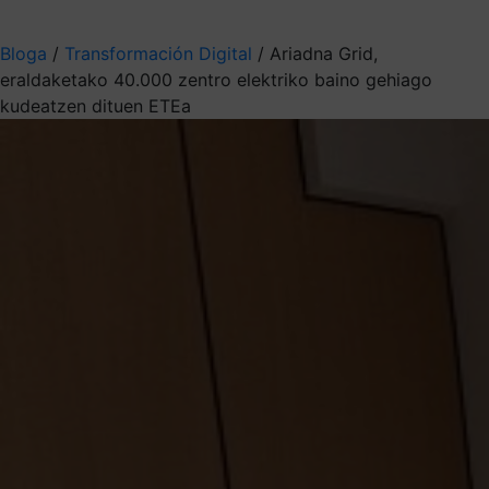
Aukeratu jaso nahi duzun informazioa
Bloga
/
Transformación Digital
/
Ariadna Grid,
eraldaketako 40.000 zentro elektriko baino gehiago
kudeatzen dituen ETEa