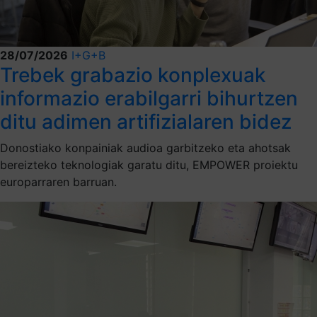
28/07/2026
I+G+B
Trebek grabazio konplexuak
informazio erabilgarri bihurtzen
ditu adimen artifizialaren bidez
Donostiako konpainiak audioa garbitzeko eta ahotsak
bereizteko teknologiak garatu ditu, EMPOWER proiektu
europarraren barruan.