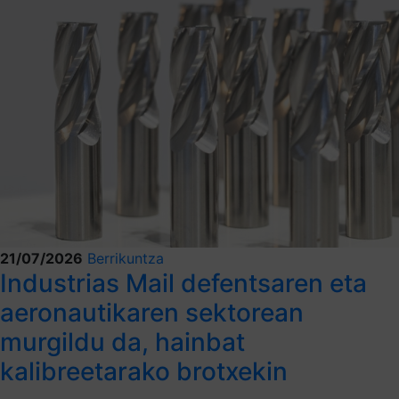
21/07/2026
Berrikuntza
Industrias Mail defentsaren eta
aeronautikaren sektorean
murgildu da, hainbat
kalibreetarako brotxekin