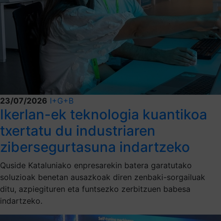
23/07/2026
I+G+B
Ikerlan-ek teknologia kuantikoa
txertatu du industriaren
zibersegurtasuna indartzeko
Quside Kataluniako enpresarekin batera garatutako
soluzioak benetan ausazkoak diren zenbaki-sorgailuak
ditu, azpiegituren eta funtsezko zerbitzuen babesa
indartzeko.