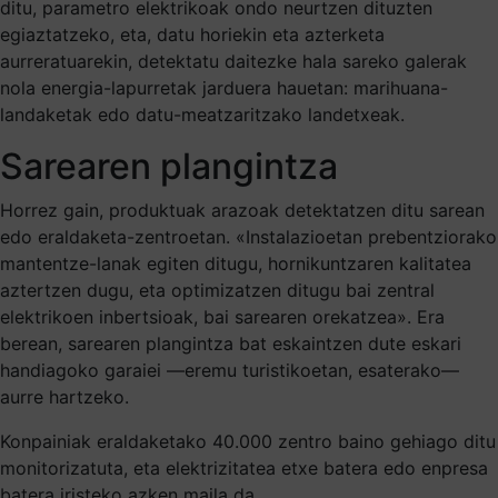
ditu, parametro elektrikoak ondo neurtzen dituzten
egiaztatzeko, eta, datu horiekin eta azterketa
aurreratuarekin, detektatu daitezke hala sareko galerak
nola energia-lapurretak jarduera hauetan: marihuana-
landaketak edo datu-meatzaritzako landetxeak.
Sarearen plangintza
Horrez gain, produktuak arazoak detektatzen ditu sarean
edo eraldaketa-zentroetan. «Instalazioetan prebentziorako
mantentze-lanak egiten ditugu, hornikuntzaren kalitatea
aztertzen dugu, eta optimizatzen ditugu bai zentral
elektrikoen inbertsioak, bai sarearen orekatzea». Era
berean, sarearen plangintza bat eskaintzen dute eskari
handiagoko garaiei —eremu turistikoetan, esaterako—
aurre hartzeko.
Konpainiak eraldaketako 40.000 zentro baino gehiago ditu
monitorizatuta, eta elektrizitatea etxe batera edo enpresa
batera iristeko azken maila da.