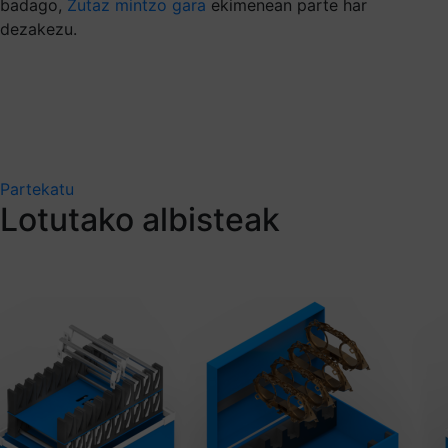
badago,
Zutaz mintzo gara
ekimenean parte har
dezakezu.
Partekatu
Lotutako albisteak