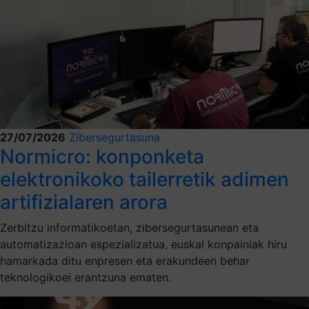
27/07/2026
Zibersegurtasuna
Normicro: konponketa
elektronikoko tailerretik adimen
artifizialaren arora
Zerbitzu informatikoetan, zibersegurtasunean eta
automatizazioan espezializatua, euskal konpainiak hiru
hamarkada ditu enpresen eta erakundeen behar
teknologikoei erantzuna ematen.