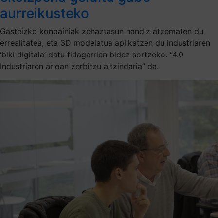
aurreikusteko
Gasteizko konpainiak zehaztasun handiz atzematen du
errealitatea, eta 3D modelatua aplikatzen du industriaren
‘biki digitala’ datu fidagarrien bidez sortzeko. “4.0
Industriaren arloan zerbitzu aitzindaria” da.