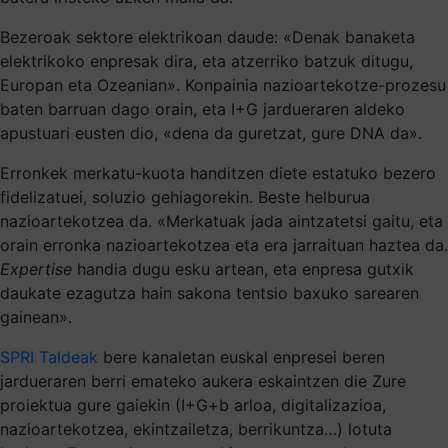
Bezeroak sektore elektrikoan daude: «Denak banaketa
elektrikoko enpresak dira, eta atzerriko batzuk ditugu,
Europan eta Ozeanian». Konpainia nazioartekotze-prozesu
baten barruan dago orain, eta I+G jardueraren aldeko
apustuari eusten dio, «dena da guretzat, gure DNA da».
Erronkek merkatu-kuota handitzen diete estatuko bezero
fidelizatuei, soluzio gehiagorekin. Beste helburua
nazioartekotzea da. «Merkatuak jada aintzatetsi gaitu, eta
orain erronka nazioartekotzea eta era jarraituan haztea da.
Expertise
handia dugu esku artean, eta enpresa gutxik
daukate ezagutza hain sakona tentsio baxuko sarearen
gainean».
SPRI Taldeak
bere kanaletan euskal enpresei beren
jardueraren berri emateko aukera eskaintzen die Zure
proiektua gure gaiekin (I+G+b arloa, digitalizazioa,
nazioartekotzea, ekintzailetza, berrikuntza…) lotuta