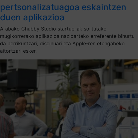
pertsonalizatuagoa eskaintzen
duen aplikazioa
Arabako Chubby Studio startup-ak sortutako
mugikorrerako aplikazioa nazioarteko erreferente bihurtu
da berrikuntzari, diseinuari eta Apple-ren etengabeko
aitortzari esker.