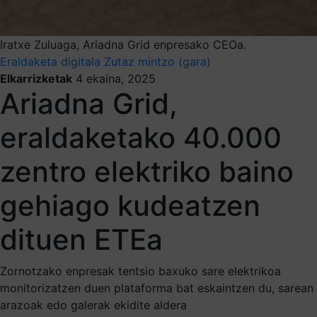
Iratxe Zuluaga, Ariadna Grid enpresako CEOa.
Eraldaketa digitala
Zutaz mintzo (gara)
Elkarrizketak
4 ekaina, 2025
Ariadna Grid,
eraldaketako 40.000
zentro elektriko baino
gehiago kudeatzen
dituen ETEa
Zornotzako enpresak tentsio baxuko sare elektrikoa
monitorizatzen duen plataforma bat eskaintzen du, sarean
arazoak edo galerak ekidite aldera