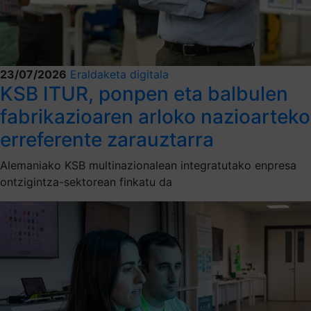
23/07/2026
Eraldaketa digitala
KSB ITUR, ponpen eta balbulen
fabrikazioaren arloko nazioarteko
erreferente zarauztarra
Alemaniako KSB multinazionalean integratutako enpresa
ontzigintza-sektorean finkatu da