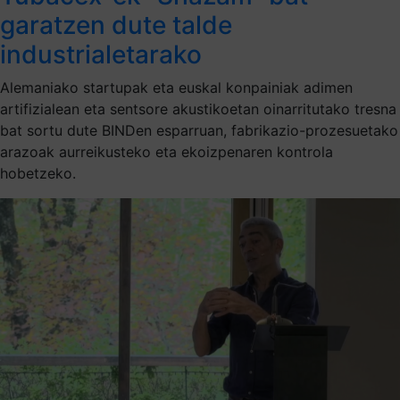
garatzen dute talde
industrialetarako
Alemaniako startupak eta euskal konpainiak adimen
artifizialean eta sentsore akustikoetan oinarritutako tresna
bat sortu dute BINDen esparruan, fabrikazio-prozesuetako
arazoak aurreikusteko eta ekoizpenaren kontrola
hobetzeko.