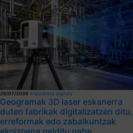
29/07/2026
Eraldaketa digitala
Geogramak 3D laser eskanerra
duten fabrikak digitalizatzen ditu,
erreformak edo zabalkuntzak
ekoizpena gelditu gabe