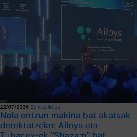
22/07/2026
Ekintzailetza
Nola entzun makina bat akatsak
detektatzeko: Ailoys eta
Tubacex-ek “Shazam” bat