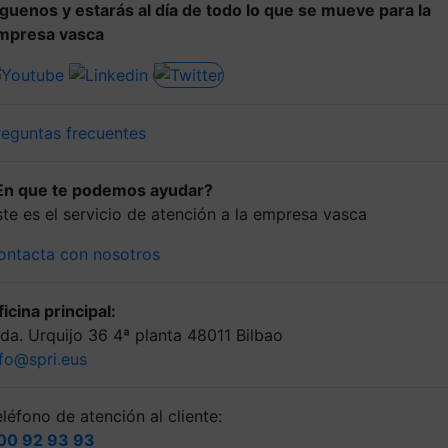
íguenos y estarás al día de todo lo que se mueve para la
mpresa vasca
reguntas frecuentes
En que te podemos ayudar?
ste es el servicio de atención a la empresa vasca
ontacta con nosotros
icina principal:
lda. Urquijo 36 4ª planta 48011 Bilbao
nfo@spri.eus
léfono de atención al cliente:
00 92 93 93