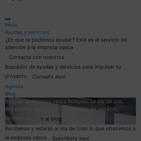
Inicio
Ayudas y servicios
¿En que te podemos ayudar?
Este es el servicio de
atención a la empresa vasca
Contacta con nosotros
Buscador de ayudas y servicios para impulsar tu
proyecto
Consulta aquí
Agenda
Blog
Blog de la empresa vasca
Noticias, casos de uso,
entrevistas, ayudas, oportunidades de negocio,
tendencias…
Ir al blog
Recíbenos y estarás al día de todo lo que ofrecemos a
la empresa vasca
Suscríbete aquí