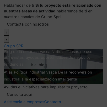
Habla
(
mos
)
de ti
Si tu proyecto está relacionado con
nuestras áreas de actividad
hablaremos de ti en
nuestros canales de Grupo Spri
Contacta con nosotros
‹
›
Grupo SPRI
Blog de la empresa vasca
Noticias, casos de uso,
entrevistas, ayudas, oportunidades de negocio,
tendencias…
Ir al blog
Atlas
Política Industrial Vasca
De la reconversión
industrial a la especialización inteligente
Explorar
Ayudas e iniciativas para impulsar tu proyecto
Consulta aquí
Asistencia a empresas
Contacto