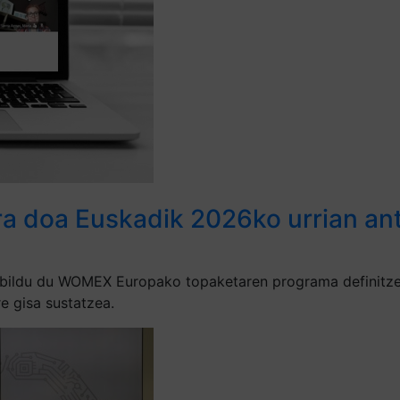
ra doa Euskadik 2026ko urrian a
bildu du WOMEX Europako topaketaren programa definitzen
e gisa sustatzea.