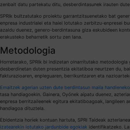
zenbait datu partekatu ditu, desberdintasunek irauten dute
SPRIk bultzatutako proiektu garrantzitsuenetako bat gener
enpresa industrialei eta haiei lotutako zerbitzu-enpresei 
azaldu duenez, genero-berdintasuna giza eskubideen kont
erakusteko beharretik sortu zen lana.
Metodologia
Horretarako, SPRIk bi indizetan oinarritutako metodologia
desberdinetan duten presentzia ekitatiboa neurtzen du, bai
fakturazioaren, enpleguaren, berrikuntzaren eta nazioartek
Emaitzek agerian uzten dute berdintasun maila handieneko
tasa handiagoekin. Gainera, Oyónek aipatu duenez, azterl
enpresa berritzaileenek egitura ekitatiboagoak, langilee
handiagoa dituztela.
Ebidentzia horiek kontuan hartuta, SPRI Taldeak azterlane
izatearekin lotutako jardunbide egokiak
identifikatzeko. La