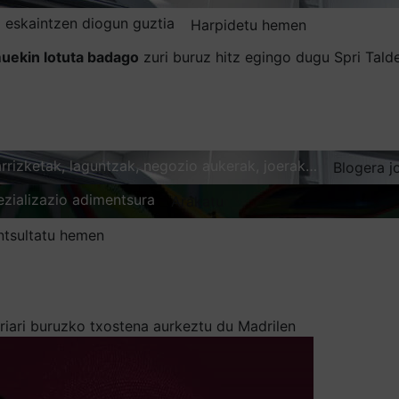
 eskaintzen diogun guztia
Harpidetu hemen
uekin lotuta badago
zuri buruz hitz egingo dugu Spri Tal
karrizketak, laguntzak, negozio aukerak, joerak…
Blogera j
ezializazio adimentsura
Arakatu
ntsultatu hemen
riari buruzko txostena aurkeztu du Madrilen