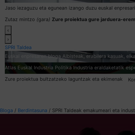
Jaso iezaguzu eta egunean izango duzu euskal enpresari
Zutaz mintzo
(
gara
)
Zure proiektua gure jarduera-erem
‹
›
SPRI Taldea
Euskal enpresaren bloga
Albisteak, erabilera kasuak, el
Atlas
Euskal Industria Politika
Industria eraldaketatik esp
Zure proiektua bultzatzeko laguntzak eta ekimenak
Ko
Nire harpidetzak
Aukeratu jaso nahi duzun informazioa
Bloga
/
Berdintasuna
/
SPRI Taldeak emakumeari eta indust