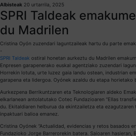
Albisteak
20 urtarrila, 2025
SPRI Taldeak emakumear
du Madrilen
Cristina Oyón zuzendari laguntzaileak hartu du parte ema
-
SPRI Taldeak
ostiral honetan aurkeztu du Madrilen emakume
Enpresen garapenerako euskal agentziako zuzendari lagunt
Horrekin lotuta, urte luzez gaia landu ostean, industrian e
garapena eta lidergoa. Oyónek azaldu du etapa horietako b
Aurkezpena Berrikuntzaren eta Teknologiaren aldeko Emaku
elkarlanean antolatutako Cotec Fundazioaren “Ellas transfi
du. Ekitaldiaren helburua da ekintzailetza eta ezagutzare
inpaktuari balioa emanez.
Cristina Oyónek “Actualidad, evidencias y retos basados e
Fundazioko Jorge Barrerorekin batera. Saioaren hasieran, 