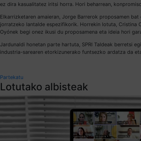
ez dira kasualitatez iritsi horra. Hori beharrean, konpromis
Elkarrizketaren amaieran, Jorge Barrerok proposamen bat 
jorratzeko lantalde espezifikorik. Horrekin lotuta, Cristi
Oyónek begi onez ikusi du proposamena eta ideia hori gara
Jardunaldi honetan parte hartuta, SPRI Taldeak berretsi e
industria-sarearen etorkizunerako funtsezko ardatza da et
Partekatu
Lotutako albisteak