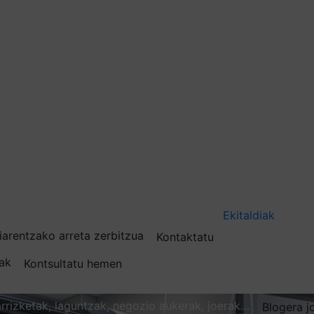
Ekitaldiak
iarentzako arreta zerbitzua
Kontaktatu
nak
Kontsultatu hemen
karrizketak, laguntzak, negozio aukerak, joerak…
Blogera j