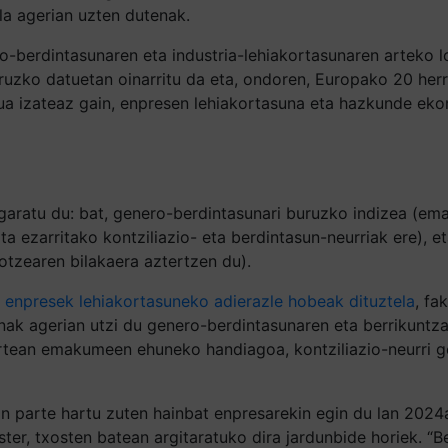
la agerian uzten dutenak.
o-berdintasunaren eta industria-lehiakortasunaren arteko l
buruzko datuetan oinarritu da eta, ondoren, Europako 20 he
ua izateaz gain, enpresen lehiakortasuna eta hazkunde ek
 garatu du: bat, genero-berdintasunari buruzko indizea (em
ta ezarritako kontziliazio- eta berdintasun-neurriak ere), 
otzearen bilakaera aztertzen du).
 enpresek lehiakortasuneko adierazle hobeak dituztela
, fa
anak agerian utzi du genero-berdintasunaren eta berrikunt
n artean emakumeen ehuneko handiagoa, kontziliazio-neurr
an parte hartu zuten hainbat enpresarekin egin du lan 202
ster, txosten batean argitaratuko dira jardunbide horiek. 