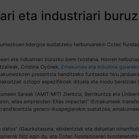
i eta industriari buru
kumezkoen lidergoa sustatzeko helburuarekin Cotec Fundazi
ari eta industriari buruzko bere txostena. Horren helbur
zaileak, Cristina Oyónek,
Emakumea eta Industria gaiarekin
makumezkoen presentzia handitzeko funtsezko hiru jarduera e
akoitzak oztopo espezifikoak dituela eta modu bereizian l
meen Sareak (AMIT-MIT) Zientzia, Berrikuntza eta Uniberts
eren, ellas emprenden: Ellas impactan” (Emakumeek transfer
n transferentzia genero-ikuspegiarekin sustatzea, emakumee
n datos” (Gaurkotasuna, ebidentziak eta datuetan oinarritu
Barrerok hitz egin du, eta Cotec Fundazioaren txostenetati