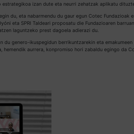
o estrategikoa izan dute eta neurri zehatzak aplikatu dituzt
egin du, eta nabarmendu du gaur egun Cotec Fundazioak ez
na Oyóni eta SPRI Taldeari proposatu die Fundazioaren barru
tzen laguntzeko prest dagoela adierazi du.
gin du genero-ikuspegidun berrikuntzarekin eta emakumeen 
a, hemendik aurrera, konpromiso hori zabaldu egingo da Cot