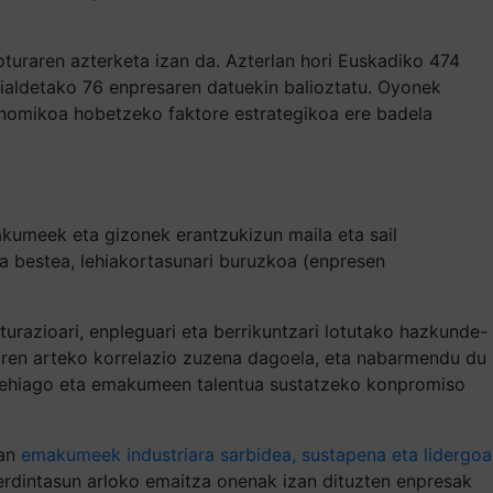
oturaren azterketa izan da. Azterlan hori Euskadiko 474
rrialdetako 76 enpresaren datuekin balioztatu. Oyonek
onomikoa hobetzeko faktore estrategikoa ere badela
akumeek eta gizonek erantzukizun maila eta sail
eta bestea, lehiakortasunari buruzkoa (enpresen
kturazioari, enpleguari eta berrikuntzari lotutako hazkunde-
zaren arteko korrelazio zuzena dagoela, eta nabarmendu du
i gehiago eta emakumeen talentua sustatzeko konpromiso
4an
emakumeek industriara sarbidea, sustapena eta lidergoa
“Berdintasun arloko emaitza onenak izan dituzten enpresak