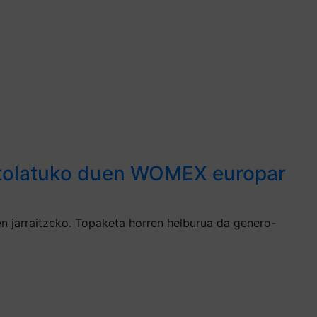
ntolatuko duen WOMEX europar
 jarraitzeko. Topaketa horren helburua da genero-