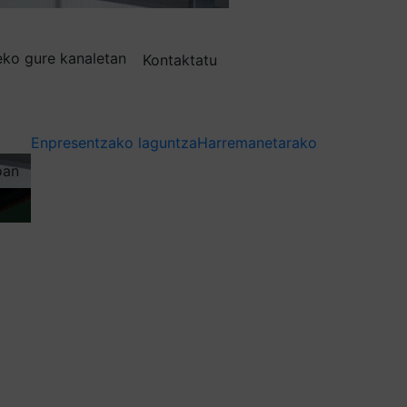
deko gure kanaletan
Kontaktatu
Enpresentzako laguntza
Harremanetarako
oan