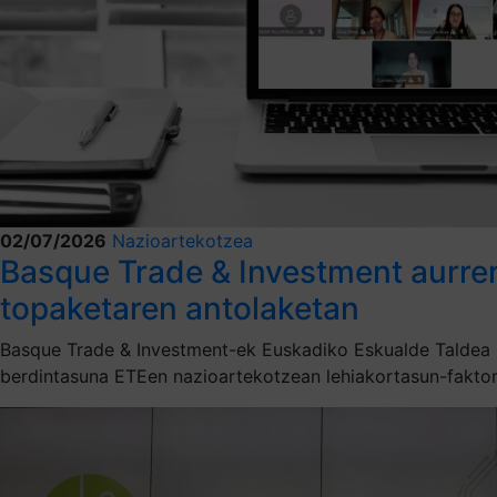
02/07/2026
Nazioartekotzea
Basque Trade & Investment aurre
topaketaren antolaketan
Basque Trade & Investment-ek Euskadiko Eskualde Taldea 
berdintasuna ETEen nazioartekotzean lehiakortasun-faktor