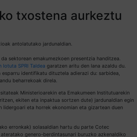
zko txostena aurkeztu
oak antolatutako jardunaldian.
ua da sektorean emakumezkoen presentzia handitzea.
 lotuta SPRI Taldea
garatzen aritu den lana azaldu du.
sparru identifikatu dituztela adierazi du: sarbidea,
andu beharrekoak direla.
itateak Ministerioarekin eta Emakumeen Institutuarekin
itzen, ekiten eta inpaktua sortzen dute) jardunaldian egin
n lidergoari eta horrek ekonomian eta gizartean duen
tako erronkak) solasaldian hartu du parte Cotec
k ateratako genero-berdintasunari buruzko azkenaldiko