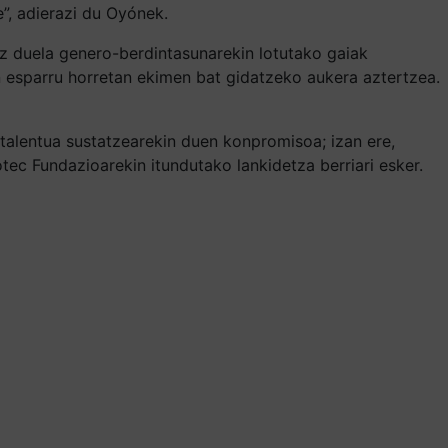
e”, adierazi du Oyónek.
 duela genero-berdintasunarekin lotutako gaiak
an esparru horretan ekimen bat gidatzeko aukera aztertzea.
talentua sustatzearekin duen konpromisoa; izan ere,
ec Fundazioarekin itundutako lankidetza berriari esker.