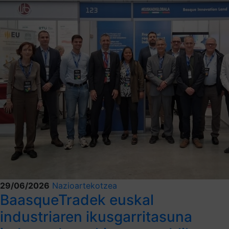
29/06/2026
Nazioartekotzea
BaasqueTradek euskal
industriaren ikusgarritasuna