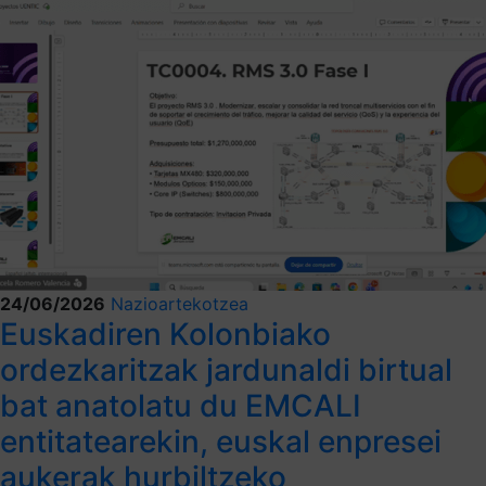
24/06/2026
Nazioartekotzea
Euskadiren Kolonbiako
ordezkaritzak jardunaldi birtual
bat anatolatu du EMCALI
entitatearekin, euskal enpresei
aukerak hurbiltzeko