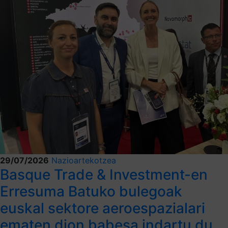
29/07/2026
Nazioartekotzea
Basque Trade & Investment-en
Erresuma Batuko bulegoak
euskal sektore aeroespazialari
ematen dion babesa indartu du