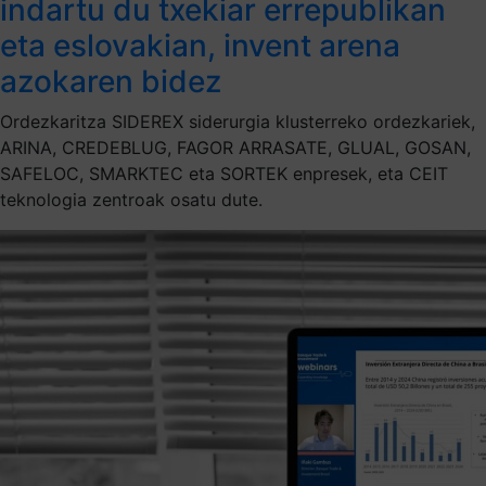
indartu du txekiar errepublikan
eta eslovakian, invent arena
azokaren bidez
Ordezkaritza SIDEREX siderurgia klusterreko ordezkariek,
ARINA, CREDEBLUG, FAGOR ARRASATE, GLUAL, GOSAN,
SAFELOC, SMARKTEC eta SORTEK enpresek, eta CEIT
teknologia zentroak osatu dute.