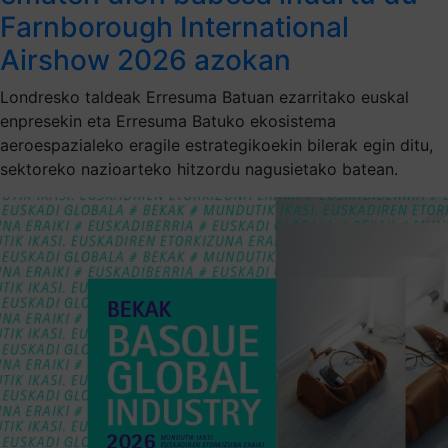
Farnborough International
Airshow 2026 azokan
Londresko taldeak Erresuma Batuan ezarritako euskal
enpresekin eta Erresuma Batuko ekosistema
aeroespazialeko eragile estrategikoekin bilerak egin ditu,
sektoreko nazioarteko hitzordu nagusietako batean.