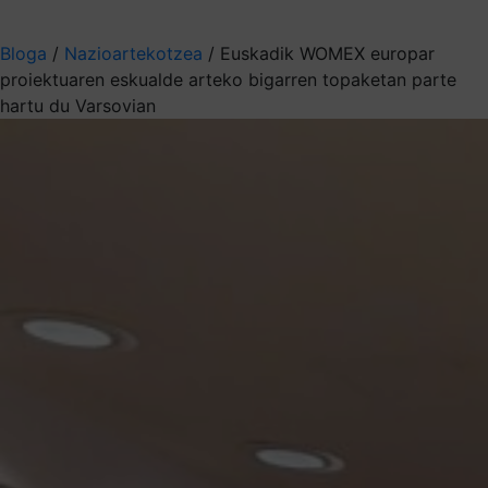
Aukeratu jaso nahi duzun informazioa
Bloga
/
Nazioartekotzea
/
Euskadik WOMEX europar
proiektuaren eskualde arteko bigarren topaketan parte
hartu du Varsovian