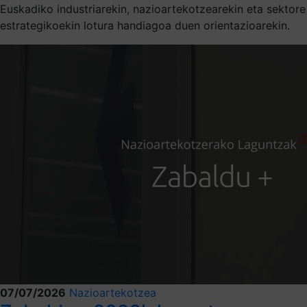
Euskadiko industriarekin, nazioartekotzearekin eta sektore
estrategikoekin lotura handiagoa duen orientazioarekin.
07/07/2026
Nazioartekotzea