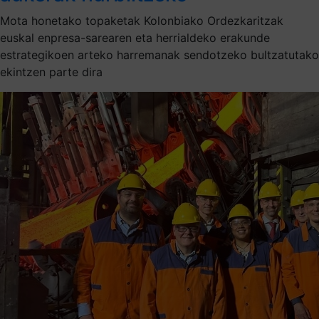
Mota honetako topaketak Kolonbiako Ordezkaritzak
euskal enpresa-sarearen eta herrialdeko erakunde
estrategikoen arteko harremanak sendotzeko bultzatutako
ekintzen parte dira