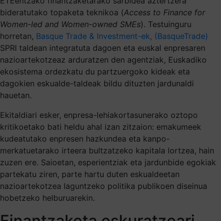
ETEentzako finantzaketarako sarbidea aztertzera
bideratutako topaketa teknikoa (
Access to Finance for
Women-led and Women-owned SMEs
). Testuinguru
horretan,
Basque Trade & Investment-ek, (BasqueTrade)
SPRI taldean integratuta dagoen eta euskal enpresaren
nazioartekotzeaz arduratzen den agentziak, Euskadiko
ekosistema ordezkatu du partzuergoko kideak eta
dagokien eskualde-taldeak bildu dituzten jardunaldi
hauetan.
Ekitaldiari esker, enpresa-lehiakortasunerako oztopo
kritikoetako bati heldu ahal izan zitzaion: emakumeek
kudeatutako enpresen hazkundea eta kanpo-
merkatuetarako irteera bultzatzeko kapitala lortzea, hain
zuzen ere. Saioetan, esperientziak eta jardunbide egokiak
partekatu ziren, parte hartu duten eskualdeetan
nazioartekotzea laguntzeko politika publikoen diseinua
hobetzeko helburuarekin.
Finantzaketa eskuratzeari