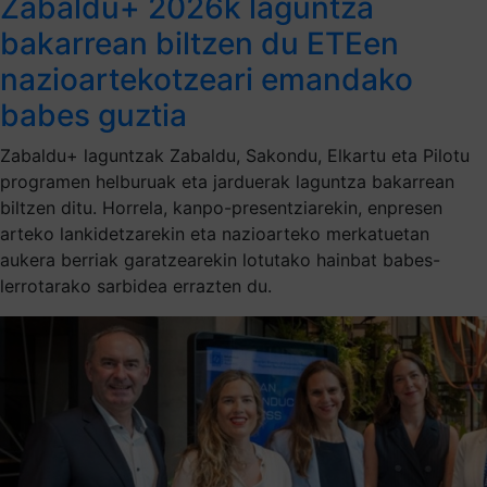
Zabaldu+ 2026k laguntza
bakarrean biltzen du ETEen
nazioartekotzeari emandako
babes guztia
Zabaldu+ laguntzak Zabaldu, Sakondu, Elkartu eta Pilotu
programen helburuak eta jarduerak laguntza bakarrean
biltzen ditu. Horrela, kanpo-presentziarekin, enpresen
arteko lankidetzarekin eta nazioarteko merkatuetan
aukera berriak garatzearekin lotutako hainbat babes-
lerrotarako sarbidea errazten du.