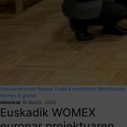
Nazioartekotzea
Basque Trade & Investment
Berdintasuna
Women in global
Albisteak
10 Marzo, 2026
Euskadik WOMEX
europar proiektuaren