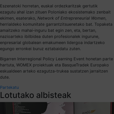
Eszenatoki horretan, euskal ordezkaritzak gertutik
ezagutu ahal izan zituen Poloniako ekosistemako zenbait
ekimen, esaterako,
Network of Entrepreneurial Women
,
herrialdeko komunitate garrantzitsuenetako bat. Topaketa
amaitzeko mahai-inguru bat egin zen, eta, bertan,
nazioarteko ibilbidea duten profesionalek ingurune,
enpresarial globalean emakumeen lidergoa indartzeko
egungo erronkei buruz eztabaidatu zuten.
Bigarren Interregional Policy Learning Event honetan parte
hartuta, WOMEX proiektuak eta BasqueTradek Europako
eskualdeen arteko ezagutza-trukea sustatzen jarraitzen
dute.
Partekatu
Lotutako albisteak