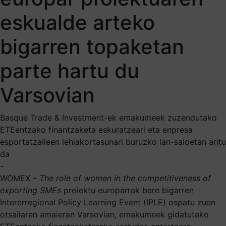
eskualde arteko
bigarren topaketan
parte hartu du
Varsovian
Basque Trade & Investment-ek emakumeek zuzendutako
ETEentzako finantzaketa eskuratzeari eta enpresa
esportatzaileen lehiakortasunari buruzko lan-saioetan aritu
da
-
WOMEX –
The role of women in the competitiveness of
exporting SMEs
proiektu europarrak bere bigarren
Intererregional Policy Learning Event (IPLE) ospatu zuen
otsailaren amaieran Varsovian, emakumeek gidatutako