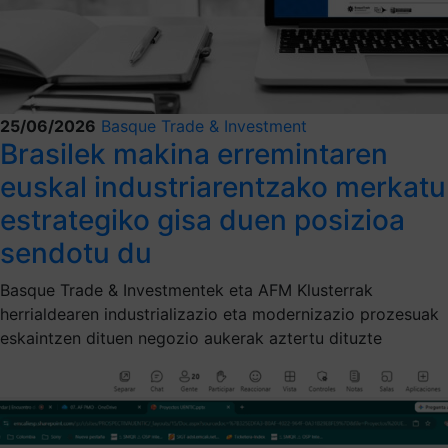
25/06/2026
Basque Trade & Investment
Brasilek makina erremintaren
euskal industriarentzako merkatu
estrategiko gisa duen posizioa
sendotu du
Basque Trade & Investmentek eta AFM Klusterrak
herrialdearen industrializazio eta modernizazio prozesuak
eskaintzen dituen negozio aukerak aztertu dituzte