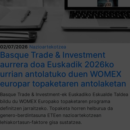
02/07/2026
Nazioartekotzea
Basque Trade & Investment
aurrera doa Euskadik 2026ko
urrian antolatuko duen WOMEX
europar topaketaren antolaketan
Basque Trade & Investment-ek Euskadiko Eskualde Taldea
bildu du WOMEX Europako topaketaren programa
definitzen jarraitzeko. Topaketa horren helburua da
genero-berdintasuna ETEen nazioartekotzean
lehiakortasun-faktore gisa sustatzea.