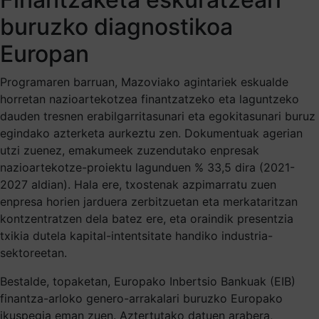
buruzko diagnostikoa
Europan
Programaren barruan, Mazoviako agintariek eskualde
horretan nazioartekotzea finantzatzeko eta laguntzeko
dauden tresnen erabilgarritasunari eta egokitasunari buruz
egindako azterketa aurkeztu zen. Dokumentuak agerian
utzi zuenez, emakumeek zuzendutako enpresak
nazioartekotze-proiektu lagunduen % 33,5 dira (2021-
2027 aldian). Hala ere, txostenak azpimarratu zuen
enpresa horien jarduera zerbitzuetan eta merkataritzan
kontzentratzen dela batez ere, eta oraindik presentzia
txikia dutela kapital-intentsitate handiko industria-
sektoreetan.
Bestalde, topaketan, Europako Inbertsio Bankuak (EIB)
finantza-arloko genero-arrakalari buruzko Europako
ikuspegia eman zuen. Aztertutako datuen arabera,