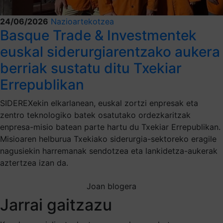
24/06/2026
Nazioartekotzea
Basque Trade & Investmentek
euskal siderurgiarentzako aukera
berriak sustatu ditu Txekiar
Errepublikan
SIDEREXekin elkarlanean, euskal zortzi enpresak eta
zentro teknologiko batek osatutako ordezkaritzak
enpresa-misio batean parte hartu du Txekiar Errepublikan.
Misioaren helburua Txekiako siderurgia-sektoreko eragile
nagusiekin harremanak sendotzea eta lankidetza-aukerak
aztertzea izan da.
Joan blogera
Jarrai gaitzazu