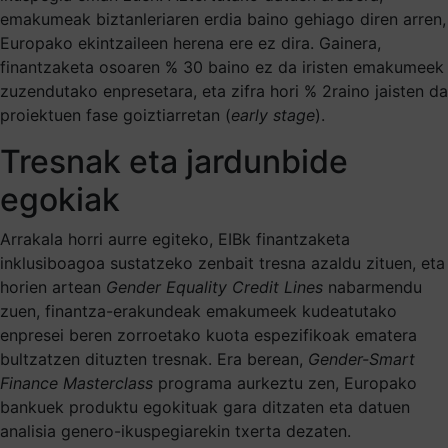
emakumeak biztanleriaren erdia baino gehiago diren arren,
Europako ekintzaileen herena ere ez dira. Gainera,
finantzaketa osoaren % 30 baino ez da iristen emakumeek
zuzendutako enpresetara, eta zifra hori % 2raino jaisten da
proiektuen fase goiztiarretan (
early stage
).
Tresnak eta jardunbide
egokiak
Arrakala horri aurre egiteko, EIBk finantzaketa
inklusiboagoa sustatzeko zenbait tresna azaldu zituen, eta
horien artean
Gender Equality Credit Lines
nabarmendu
zuen, finantza-erakundeak emakumeek kudeatutako
enpresei beren zorroetako kuota espezifikoak ematera
bultzatzen dituzten tresnak. Era berean,
Gender-Smart
Finance
Masterclass
programa aurkeztu zen, Europako
bankuek produktu egokituak gara ditzaten eta datuen
analisia genero-ikuspegiarekin txerta dezaten.