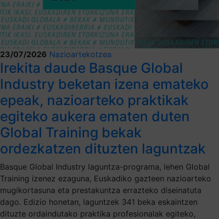
23/07/2026
Nazioartekotzea
Irekita daude Basque Global
Industry beketan izena emateko
epeak, nazioarteko praktikak
egiteko aukera ematen duten
Global Training bekak
ordezkatzen dituzten laguntzak
Basque Global Industry laguntza-programa, lehen Global
Training izenez ezaguna, Euskadiko gazteen nazioarteko
mugikortasuna eta prestakuntza errazteko diseinatuta
dago. Edizio honetan, laguntzek 341 beka eskaintzen
dituzte ordaindutako praktika profesionalak egiteko,