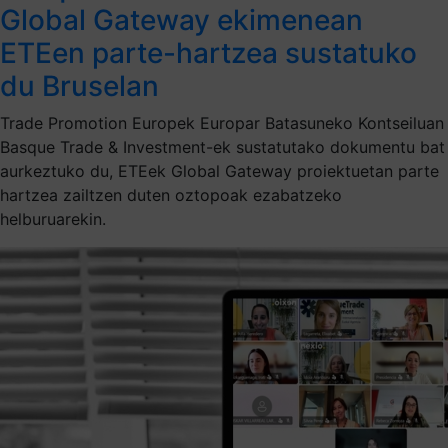
Global Gateway ekimenean
ETEen parte-hartzea sustatuko
du Bruselan
Trade Promotion Europek Europar Batasuneko Kontseiluan
Basque Trade & Investment-ek sustatutako dokumentu bat
aurkeztuko du, ETEek Global Gateway proiektuetan parte
hartzea zailtzen duten oztopoak ezabatzeko
helburuarekin.