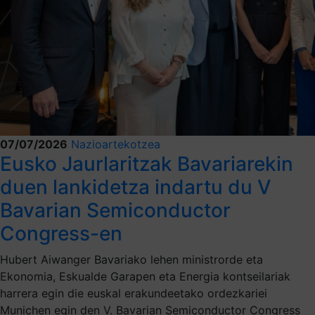
07/07/2026
Nazioartekotzea
Eusko Jaurlaritzak Bavariarekin
duen lankidetza indartu du V
Bavarian Semiconductor
Congress-en
Hubert Aiwanger Bavariako lehen ministrorde eta
Ekonomia, Eskualde Garapen eta Energia kontseilariak
harrera egin die euskal erakundeetako ordezkariei
Munichen egin den V. Bavarian Semiconductor Congress