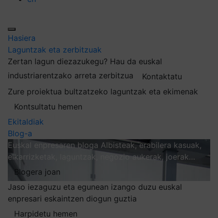
Hasiera
Laguntzak eta zerbitzuak
Zertan lagun diezazukegu?
Hau da euskal
industriarentzako arreta zerbitzua
Kontaktatu
Zure proiektua bultzatzeko laguntzak eta ekimenak
Kontsultatu hemen
Ekitaldiak
Blog-a
Euskal enpresaren bloga
Albisteak, erabilera kasuak,
elkarrizketak, laguntzak, negozio aukerak, joerak…
Blogera joan
Jaso iezaguzu eta egunean izango duzu euskal
enpresari eskaintzen diogun guztia
Harpidetu hemen