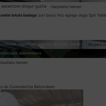
 eskaintzen diogun guztia
Harpidetu hemen
uekin lotuta badago
zuri buruz hitz egingo dugu Spri Tal
karrizketak, laguntzak, negozio aukerak, joerak…
Blogera j
ezializazio adimentsura
Arakatu
ntsultatu hemen
tu du Zuzendaritza Batzordean