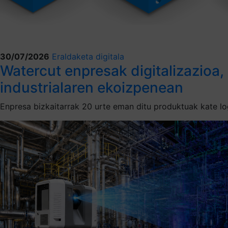
30/07/2026
Eraldaketa digitala
Watercut enpresak digitalizazioa,
industrialaren ekoizpenean
Enpresa bizkaitarrak 20 urte eman ditu produktuak kate lo