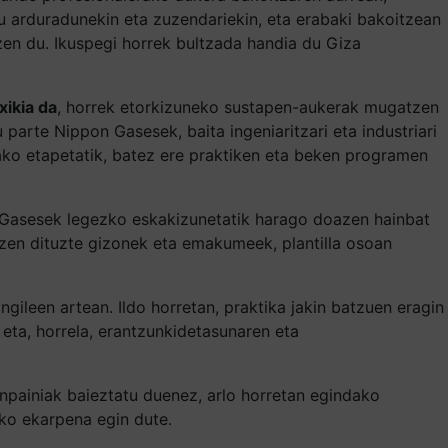
u arduradunekin eta zuzendariekin, eta erabaki bakoitzean
zen du. Ikuspegi horrek bultzada handia du Giza
xikia da
, horrek etorkizuneko sustapen-aukerak mugatzen
arte Nippon Gasesek, baita ingeniaritzari eta industriari
ako etapetatik, batez ere praktiken eta beken programen
n Gasesek legezko eskakizunetatik harago doazen hainbat
tzen dituzte gizonek eta emakumeek, plantilla osoan
gileen artean. Ildo horretan, praktika jakin batzuen eragin
eta, horrela, erantzunkidetasunaren eta
onpainiak baieztatu duenez, arlo horretan egindako
ko ekarpena egin dute.