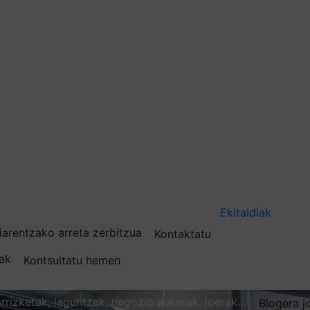
Ekitaldiak
iarentzako arreta zerbitzua
Kontaktatu
nak
Kontsultatu hemen
karrizketak, laguntzak, negozio aukerak, joerak…
Blogera j