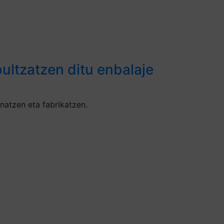
ultzatzen ditu enbalaje
natzen eta fabrikatzen.