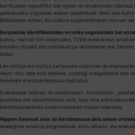
berrikuspen espezifiko bat egiten du emakumeen talentua b
aplikatutako irizpideak erabat objektiboak diren edo kult
Baliabideen arloan, eta kultura korporatiboaren barruan sa
Konpainiak identifikatutako erronka nagusietako bat ema
baititu. Harrobi hori indartzeko, STEM ikasketetan emakum
lotutako hitzaldi eta prestakuntza-ekitaldietan ere. Ekim
bidez.
Lan-bizitza eta bizitza pertsonala uztartzea da enpresar
neurri ditu, hala nola telelana, ordutegi-malgutasuna edo 
benetako erantzukidetasuna bultzatuz.
Erakundeak adierazi du berdintasun-, kontziliazio-, prestak
positiboa ere nabarmentzen dute, hala nola erantzukizune
berdintasunarekiko konpromisoaren mezua indartzea.
Nippon Gasesek uste du berdintasuna dela azken urteeta
ahaleginek emaitza progresiboak sortu dituzte, eta eraku