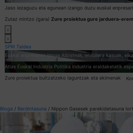
Jaso iezaguzu eta egunean izango duzu euskal enpresari
Zutaz mintzo
(
gara
)
Zure proiektua gure jarduera-erem
‹
›
SPRI Taldea
Euskal enpresaren bloga
Albisteak, erabilera kasuak, el
Atlas
Euskal Industria Politika
Industria eraldaketatik esp
Zure proiektua bultzatzeko laguntzak eta ekimenak
Ko
Nire harpidetzak
Aukeratu jaso nahi duzun informazioa
Bloga
/
Berdintasuna
/
Nippon Gasesek parekidetasuna lor