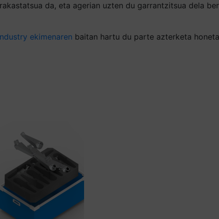
rakastatsua da, eta agerian uzten du garrantzitsua dela be
ndustry ekimenaren
baitan hartu du parte azterketa honet