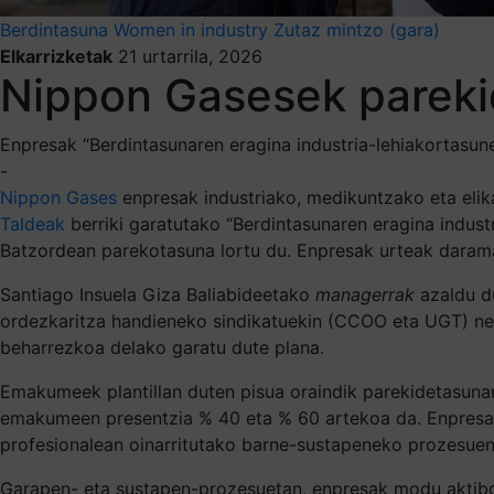
Berdintasuna
Women in industry
Zutaz mintzo (gara)
Elkarrizketak
21 urtarrila, 2026
Nippon Gasesek pareki
Enpresak “Berdintasunaren eragina industria-lehiakortasune
-
Nippon Gases
enpresak industriako, medikuntzako eta elika
Taldeak
berriki garatutako “Berdintasunaren eragina indust
Batzordean parekotasuna lortu du. Enpresak urteak daramat
Santiago Insuela Giza Baliabideetako
managerrak
azaldu d
ordezkaritza handieneko sindikatuekin (CCOO eta UGT) nego
beharrezkoa delako garatu dute plana.
Emakumeek plantillan duten pisua oraindik parekidetasuna
emakumeen presentzia % 40 eta % 60 artekoa da. Enpresak 
profesionalean oinarritutako barne-sustapeneko prozesuen
Garapen- eta sustapen-prozesuetan, enpresak modu aktiboa