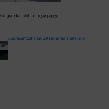
deko gure kanaletan
Kontaktatu
Enpresentzako laguntza
Harremanetarako
oan