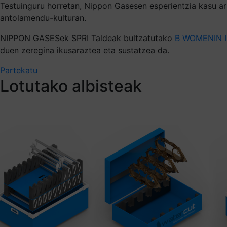
Testuinguru horretan, Nippon Gasesen esperientzia kasu ar
antolamendu-kulturan.
NIPPON GASESek SPRI Taldeak bultzatutako
B WOMENIN I
duen zeregina ikusaraztea eta sustatzea da.
Partekatu
Lotutako albisteak