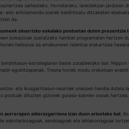
aztertzea saihesteko. Horretarako, lankidetzan jarduten d
ura- edo antolamendu-joerek baldintzatu ditzaketen ebaluat
rtzen da.
kumeek oinarrizko eskalako postuetan duten presentzia t
een bokazioak sustatzeko hainbat programatan hartzen du p
en horien helburua da emakumeen talentua erakartzea hasier
en berdintasun-estrategiaren beste zutabeetako bat. Nippo
lanaldi-egokitzapenak. Tresna horiek modu orekatuan erabil
untza- eta ikusgarritasun-neurriek onarpen handia dutela lan
ko postuak dituzten gizonek guraso-baimen osoak hartzea, 
n aurrerapen adierazgarriena izan duen arloetako bat
. K
nde askotarikoagoak, sendoagoak eta lehiakorragoak lortze