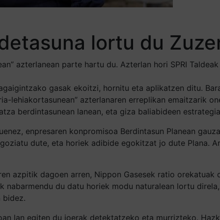
detasuna lortu du Zuze
an” azterlanean parte hartu du. Azterlan hori SPRI Taldeak 
gaigintzako gasak ekoitzi, hornitu eta aplikatzen ditu. Bar
ria-lehiakortasunean” azterlanaren erreplikan emaitzarik o
za berdintasunean lanean, eta giza baliabideen estrategia
uenez, enpresaren konpromisoa Berdintasun Planean gauzat
ziatu dute, eta horiek adibide egokitzat jo dute Plana. A
ren azpitik dagoen arren, Nippon Gasesek ratio orekatuak 
nabarmendu du datu horiek modu naturalean lortu direla, e
 bidez.
n lan egiten du joerak detektatzeko eta murrizteko. Hazk