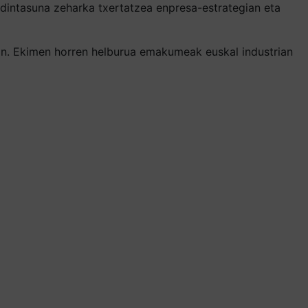
rdintasuna zeharka txertatzea enpresa-estrategian eta
an. Ekimen horren helburua emakumeak euskal industrian