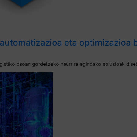
 automatizazioa eta optimizazioa b
gistiko osoan gordetzeko neurrira egindako soluzioak disei