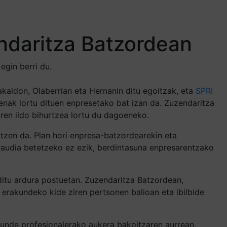
ndaritza Batzordean
egin berri du.
akaldon, Olaberrian eta Hernanin ditu egoitzak, eta
SPRI
nenak lortu dituen enpresetako bat izan da. Zuzendaritza
ren ildo bihurtzea lortu du dagoeneko.
zen da. Plan hori enpresa-batzordearekin eta
raudia betetzeko ez ezik, berdintasuna enpresarentzako
ditu ardura postuetan. Zuzendaritza Batzordean,
rakundeko kide ziren pertsonen balioan eta ibilbide
unde profesionalerako aukera bakoitzaren aurrean,