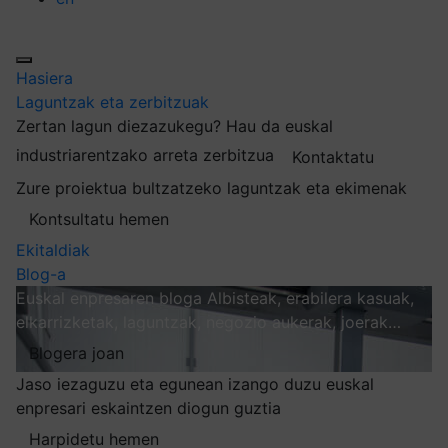
Hasiera
Laguntzak eta zerbitzuak
Zertan lagun diezazukegu?
Hau da euskal
industriarentzako arreta zerbitzua
Kontaktatu
Zure proiektua bultzatzeko laguntzak eta ekimenak
Kontsultatu hemen
Ekitaldiak
Blog-a
Euskal enpresaren bloga
Albisteak, erabilera kasuak,
elkarrizketak, laguntzak, negozio aukerak, joerak…
Blogera joan
Jaso iezaguzu eta egunean izango duzu euskal
enpresari eskaintzen diogun guztia
Harpidetu hemen