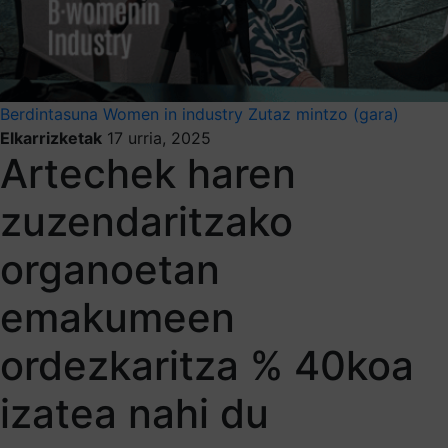
Berdintasuna
Women in industry
Zutaz mintzo (gara)
Elkarrizketak
17 urria, 2025
Artechek haren
zuzendaritzako
organoetan
emakumeen
ordezkaritza % 40koa
izatea nahi du