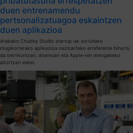
pribatutasuna errespetatzen
duen entrenamendu
pertsonalizatuagoa eskaintzen
duen aplikazioa
Arabako Chubby Studio startup-ak sortutako
mugikorrerako aplikazioa nazioarteko erreferente bihurtu
da berrikuntzari, diseinuari eta Apple-ren etengabeko
aitortzari esker.