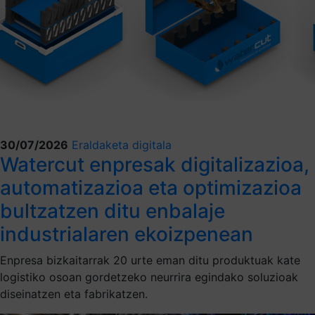
30/07/2026
Eraldaketa digitala
Watercut enpresak digitalizazioa,
automatizazioa eta optimizazioa
bultzatzen ditu enbalaje
industrialaren ekoizpenean
Enpresa bizkaitarrak 20 urte eman ditu produktuak kate
logistiko osoan gordetzeko neurrira egindako soluzioak
diseinatzen eta fabrikatzen.