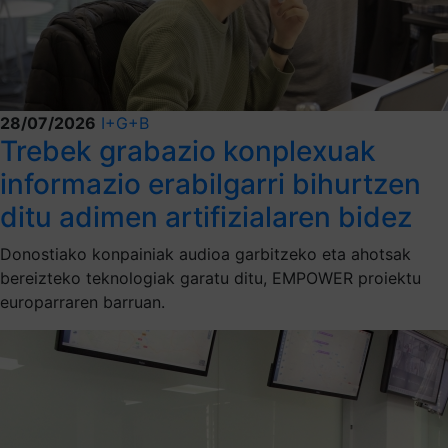
28/07/2026
I+G+B
Trebek grabazio konplexuak
informazio erabilgarri bihurtzen
ditu adimen artifizialaren bidez
Donostiako konpainiak audioa garbitzeko eta ahotsak
bereizteko teknologiak garatu ditu, EMPOWER proiektu
europarraren barruan.