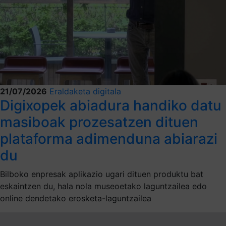
21/07/2026
Eraldaketa digitala
Digixopek abiadura handiko datu
masiboak prozesatzen dituen
plataforma adimenduna abiarazi
du
Bilboko enpresak aplikazio ugari dituen produktu bat
eskaintzen du, hala nola museoetako laguntzailea edo
online dendetako erosketa-laguntzailea