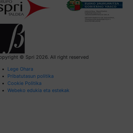
opyright © Spri 2026. All right reserved
Lege Ohara
Pribatutasun politika
Cookie Politika
Webeko edukia eta estekak