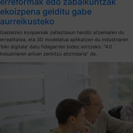
erreformak edo zabalkuntzak
ekoizpena gelditu gabe
aurreikusteko
Gasteizko konpainiak zehaztasun handiz atzematen du
errealitatea, eta 3D modelatua aplikatzen du industriaren
‘biki digitala’ datu fidagarrien bidez sortzeko. “4.0
Industriaren arloan zerbitzu aitzindaria” da.