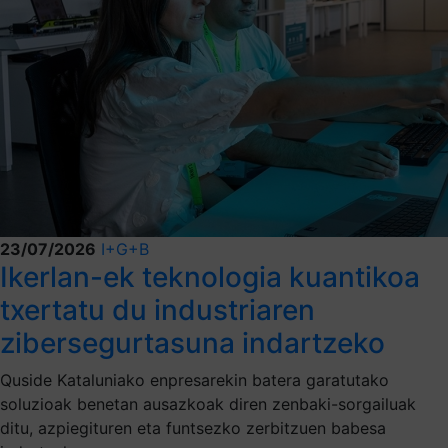
23/07/2026
I+G+B
Ikerlan-ek teknologia kuantikoa
txertatu du industriaren
zibersegurtasuna indartzeko
Quside Kataluniako enpresarekin batera garatutako
soluzioak benetan ausazkoak diren zenbaki-sorgailuak
ditu, azpiegituren eta funtsezko zerbitzuen babesa