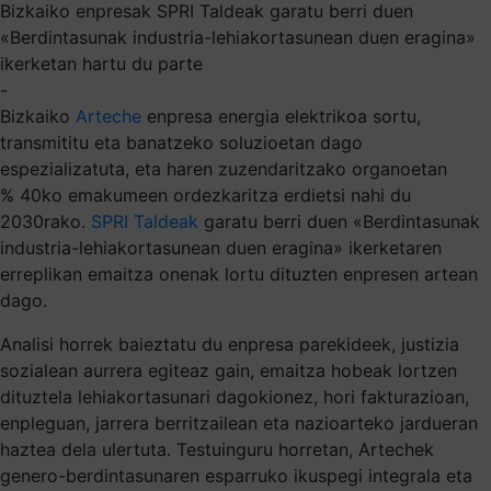
Bizkaiko enpresak SPRI Taldeak garatu berri duen
«Berdintasunak industria-lehiakortasunean duen eragina»
ikerketan hartu du parte
-
Bizkaiko
Arteche
enpresa energia elektrikoa sortu,
transmititu eta banatzeko soluzioetan dago
espezializatuta, eta haren zuzendaritzako organoetan
% 40ko emakumeen ordezkaritza erdietsi nahi du
2030rako.
SPRI Taldeak
garatu berri duen «Berdintasunak
industria-lehiakortasunean duen eragina» ikerketaren
erreplikan emaitza onenak lortu dituzten enpresen artean
dago.
Analisi horrek baieztatu du enpresa parekideek, justizia
sozialean aurrera egiteaz gain, emaitza hobeak lortzen
dituztela lehiakortasunari dagokionez, hori fakturazioan,
enpleguan, jarrera berritzailean eta nazioarteko jardueran
haztea dela ulertuta. Testuinguru horretan, Artechek
genero-berdintasunaren esparruko ikuspegi integrala eta