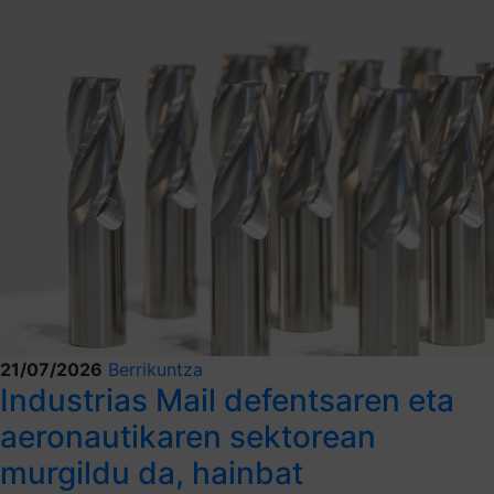
21/07/2026
Berrikuntza
Industrias Mail defentsaren eta
aeronautikaren sektorean
murgildu da, hainbat