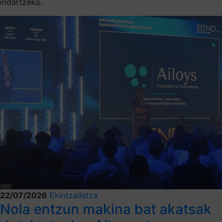
indartzeko.
22/07/2026
Ekintzailetza
Nola entzun makina bat akatsak