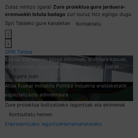
Zutaz mintzo
(
gara
)
Zure proiektua gure jarduera-
eremuekin lotuta badago
zuri buruz hitz egingo dugu
Spri Taldeko gure kanaletan
Kontaktatu
‹
›
SPRI Taldea
Euskal enpresaren bloga
Albisteak, erabilera kasuak,
elkarrizketak, laguntzak, negozio aukerak, joerak…
Blogera joan
Atlas
Euskal Industria Politika
Industria eraldaketatik
espezializazio adimentsura
Arakatu
Zure proiektua bultzatzeko laguntzak eta ekimenak
Kontsultatu hemen
Enpresentzako laguntza
Harremanetarako
Nire harpidetzak