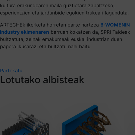
kultura erakundearen maila guztietara zabaltzeko,
esperientzien eta jardunbide egokien trukeari lagunduta.
ARTECHEk ikerketa horretan parte hartzea
B·WOMENIN
Industry ekimenaren
barruan kokatzen da, SPRI Taldeak
bultzatuta, zeinak emakumeak euskal industrian duen
papera ikusarazi eta bultzatu nahi baitu.
Partekatu
Lotutako albisteak