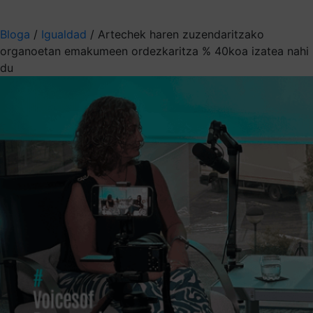
Aukeratu jaso nahi duzun informazioa
Bloga
/
Igualdad
/
Artechek haren zuzendaritzako
organoetan emakumeen ordezkaritza % 40koa izatea nahi
du