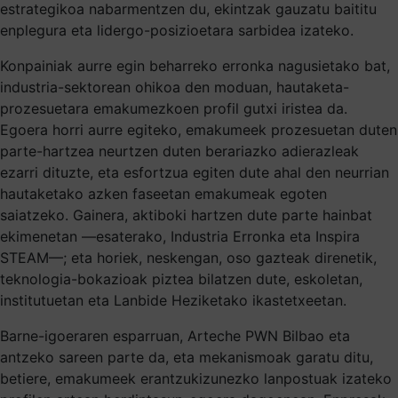
estrategikoa nabarmentzen du, ekintzak gauzatu baititu
enplegura eta lidergo-posizioetara sarbidea izateko.
Konpainiak aurre egin beharreko erronka nagusietako bat,
industria-sektorean ohikoa den moduan, hautaketa-
prozesuetara emakumezkoen profil gutxi iristea da.
Egoera horri aurre egiteko, emakumeek prozesuetan duten
parte-hartzea neurtzen duten berariazko adierazleak
ezarri dituzte, eta esfortzua egiten dute ahal den neurrian
hautaketako azken faseetan emakumeak egoten
saiatzeko. Gainera, aktiboki hartzen dute parte hainbat
ekimenetan —esaterako, Industria Erronka eta Inspira
STEAM—; eta horiek, neskengan, oso gazteak direnetik,
teknologia-bokazioak piztea bilatzen dute, eskoletan,
institutuetan eta Lanbide Heziketako ikastetxeetan.
Barne-igoeraren esparruan, Arteche PWN Bilbao eta
antzeko sareen parte da, eta mekanismoak garatu ditu,
betiere, emakumeek erantzukizunezko lanpostuak izateko