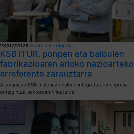
23/07/2026
Eraldaketa digitala
KSB ITUR, ponpen eta balbulen
fabrikazioaren arloko nazioarteko
erreferente zarauztarra
Alemaniako KSB multinazionalean integratutako enpresa
ontzigintza-sektorean finkatu da