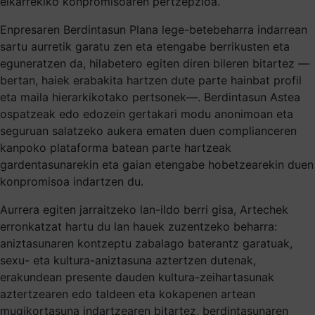
elkarrekiko konpromisoaren pertzepzioa.
Enpresaren Berdintasun Plana lege-betebeharra indarrean
sartu aurretik garatu zen eta etengabe berrikusten eta
eguneratzen da, hilabetero egiten diren bileren bitartez —
bertan, haiek erabakita hartzen dute parte hainbat profil
eta maila hierarkikotako pertsonek—. Berdintasun Astea
ospatzeak edo edozein gertakari modu anonimoan eta
seguruan salatzeko aukera ematen duen complianceren
kanpoko plataforma batean parte hartzeak
gardentasunarekin eta gaian etengabe hobetzearekin duen
konpromisoa indartzen du.
Aurrera egiten jarraitzeko lan-ildo berri gisa, Artechek
erronkatzat hartu du lan hauek zuzentzeko beharra:
aniztasunaren kontzeptu zabalago baterantz garatuak,
sexu- eta kultura-aniztasuna aztertzen dutenak,
erakundean presente dauden kultura-zeihartasunak
aztertzearen edo taldeen eta kokapenen artean
mugikortasuna indartzearen bitartez, berdintasunaren