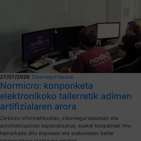
27/07/2026
Zibersegurtasuna
Normicro: konponketa
elektronikoko tailerretik adimen
artifizialaren arora
Zerbitzu informatikoetan, zibersegurtasunean eta
automatizazioan espezializatua, euskal konpainiak hiru
hamarkada ditu enpresen eta erakundeen behar
teknologikoei erantzuna ematen.