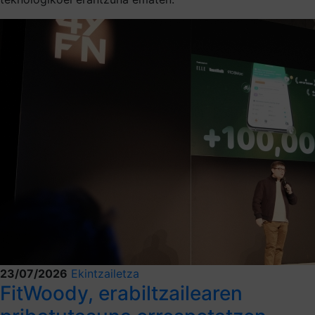
23/07/2026
Ekintzailetza
FitWoody, erabiltzailearen