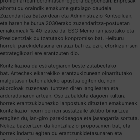
profilen artean berdintasun-egoera dagoenean. Enpresak
aitortu du oraindik emakume gutxiago daudela
Zuzendaritza Batzordean eta Administrazio Kontseiluan,
eta haren helburua 2030erako zuzendaritza-postuetan
emakumeak % 40 izatea da, ESG Memorian jasotako eta
Presidentziak bultzatutako konpromiso bat. Helburu
horrek, parekidetasunaren auzi bati ez ezik, etorkizun-sen
estrategikoari ere erantzuten dio.
Kontziliazioa da estrategiaren beste zutabeetako
bat. Artechek elkarrekiko erantzukizunean oinarritutako
malgutasun baten aldeko apustua egiten du, non
akordioak zuzenean ituntzen diren langilearen eta
arduradunaren artean. Oso zabalduta dagoen kultura
horrek erantzukizunezko lanpostuak dituzten emakumeak
kontziliazio-neurri berrien sustatzaile aktibo bihurtzea
eragiten du, lan-giro parekideagoa eta jasangarria sortuta.
Nekez baztertzen da kontziliazio-proposamen bat, eta
horrek indartu egiten du erantzunkidetasunaren eta