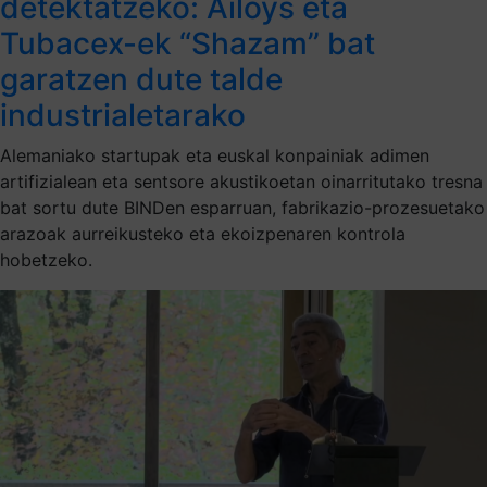
detektatzeko: Ailoys eta
Tubacex-ek “Shazam” bat
garatzen dute talde
industrialetarako
Alemaniako startupak eta euskal konpainiak adimen
artifizialean eta sentsore akustikoetan oinarritutako tresna
bat sortu dute BINDen esparruan, fabrikazio-prozesuetako
arazoak aurreikusteko eta ekoizpenaren kontrola
hobetzeko.