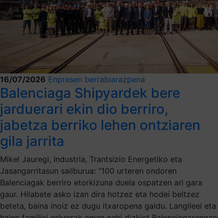
16/07/2026
Enpresen berrabiarazpena
Balenciaga Shipyardek bere
jarduerari ekin dio berriro,
jabetza berriko lehen ontziaren
gila jarrita
Mikel Jauregi, Industria, Trantsizio Energetiko eta
Jasangarritasun sailburua: “100 urteren ondoren
Balenciagak berriro etorkizuna duela ospatzen ari gara
gaur. Hilabete asko izan dira hotzez eta hodei beltzez
beteta, baina inoiz ez dugu itxaropena galdu. Langileei eta
haien familiei eskerrak eman nahi dizkiet Balenciagarengan