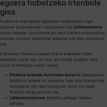
egoera hobetzeko irtenbide
gisa
Posible da enpresaren egoeraren diagnostikoa egin
ondoren proposatutako ekintzetako bat
birfinantzaketa
izatea: lehengo zorra beste zor berri batekin ordezkatzea,
lehengo zorraren baldintzak aldatzea edo bien nahasketa
bat.
Enpresaren finantza-osasun txarra erakusten duten
adierazle argiak ego ohi dira, eta horiek eragiten dute
zorra birfinantzatu behar izatea:
Finantza-kostuak murrizteko beharra
: maileguaren
baldintza hobeak lor daitezke, hala nola interes-tasa
baxuagoak edo epe luzeagoak; modu horretan,
finantza-karga arintzen da.
Likidezia hobetzea
: efektibo gehiago izateko
beharra.