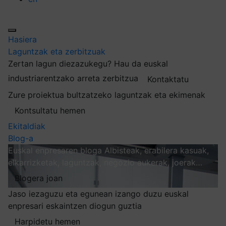
Hasiera
Laguntzak eta zerbitzuak
Zertan lagun diezazukegu?
Hau da euskal
industriarentzako arreta zerbitzua
Kontaktatu
Zure proiektua bultzatzeko laguntzak eta ekimenak
Kontsultatu hemen
Ekitaldiak
Blog-a
Euskal enpresaren bloga
Albisteak, erabilera kasuak,
elkarrizketak, laguntzak, negozio aukerak, joerak…
Blogera joan
Jaso iezaguzu eta egunean izango duzu euskal
enpresari eskaintzen diogun guztia
Harpidetu hemen