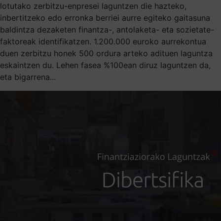
lotutako zerbitzu-enpresei laguntzen die hazteko,
inbertitzeko edo erronka berriei aurre egiteko gaitasuna
baldintza dezaketen finantza-, antolaketa- eta sozietate-
faktoreak identifikatzen. 1.200.000 euroko aurrekontua
duen zerbitzu honek 500 ordura arteko adituen laguntza
eskaintzen du. Lehen fasea %100ean diruz laguntzen da,
eta bigarrena...