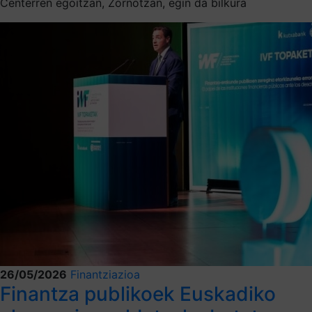
Centerren egoitzan, Zornotzan, egin da bilkura
26/05/2026
Finantziazioa
Finantza publikoek Euskadiko