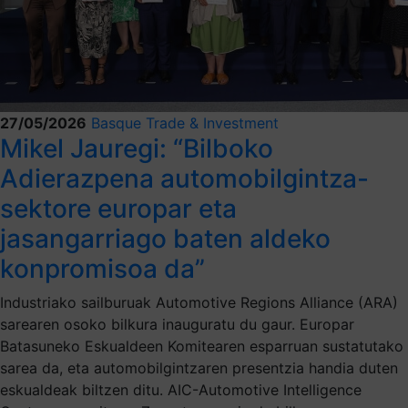
27/05/2026
Basque Trade & Investment
Mikel Jauregi: “Bilboko
Adierazpena automobilgintza-
sektore europar eta
jasangarriago baten aldeko
konpromisoa da”
Industriako sailburuak Automotive Regions Alliance (ARA)
sarearen osoko bilkura inauguratu du gaur. Europar
Batasuneko Eskualdeen Komitearen esparruan sustatutako
sarea da, eta automobilgintzaren presentzia handia duten
eskualdeak biltzen ditu. AIC-Automotive Intelligence