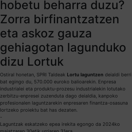
hobetu beharra duzu?
Zorra birfinantzatzen
eta askoz gauza
gehiagotan lagunduko
dizu Lortuk
Ostiral honetan, SPRI Taldeak
Lortu laguntzen
deialdi berri
bat egingo du, 570.000 euroko balioarekin. Enpresa
industrialei eta produktu-prozesu industrialekin lotutako
zerbitzu-enpresei zuzenduta dago deialdia, kanpoko
profesionalen laguntzarekin enpresaren finantza-osasuna
lortzeko proiektu bat has dezaten.
-
Laguntzak eskatzeko epea irekita egongo da 2024ko
maiatzaren 30etik urriaren 31era.