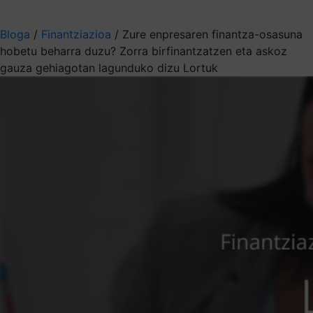
Aukeratu jaso nahi duzun informazioa
Bloga
/
Finantziazioa
/
Zure enpresaren finantza-osasuna
hobetu beharra duzu? Zorra birfinantzatzen eta askoz
gauza gehiagotan lagunduko dizu Lortuk