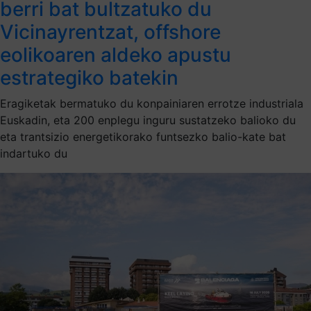
berri bat bultzatuko du
Vicinayrentzat, offshore
eolikoaren aldeko apustu
estrategiko batekin
Eragiketak bermatuko du konpainiaren errotze industriala
Euskadin, eta 200 enplegu inguru sustatzeko balioko du
eta trantsizio energetikorako funtsezko balio-kate bat
indartuko du