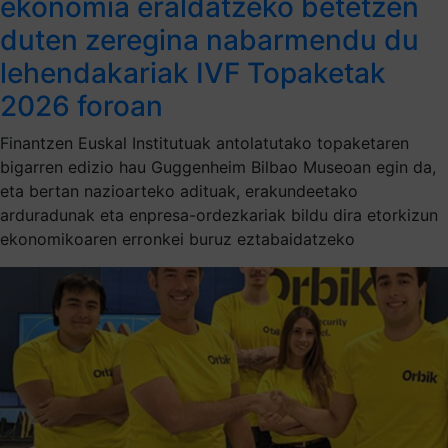
ekonomia eraldatzeko betetzen
duten zeregina nabarmendu du
lehendakariak IVF Topaketak
2026 foroan
Finantzen Euskal Institutuak antolatutako topaketaren
bigarren edizio hau Guggenheim Bilbao Museoan egin da,
eta bertan nazioarteko adituak, erakundeetako
arduradunak eta enpresa-ordezkariak bildu dira etorkizun
ekonomikoaren erronkei buruz eztabaidatzeko