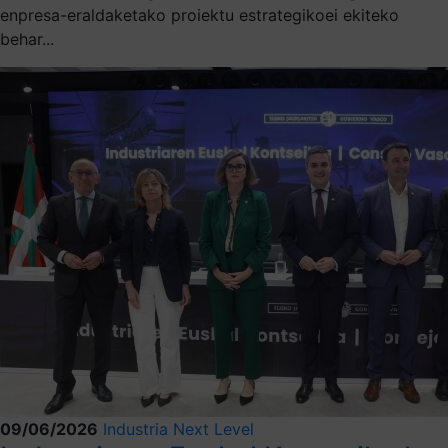
enpresa-eraldaketako proiektu estrategikoei ekiteko
behar...
09/06/2026
Industria Next Level