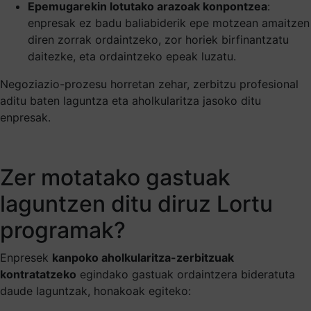
Epemugarekin lotutako arazoak konpontzea
:
enpresak ez badu baliabiderik epe motzean amaitzen
diren zorrak ordaintzeko, zor horiek birfinantzatu
daitezke, eta ordaintzeko epeak luzatu.
Negoziazio-prozesu horretan zehar, zerbitzu profesional
aditu baten laguntza eta aholkularitza jasoko ditu
enpresak.
Zer motatako gastuak
laguntzen ditu diruz Lortu
programak?
Enpresek
kanpoko aholkularitza-zerbitzuak
kontratatzeko
egindako gastuak ordaintzera bideratuta
daude laguntzak, honakoak egiteko: