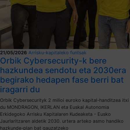
21/05/2026
Arrisku-kapitaleko funtsak
Orbik Cybersecurity-k bere
hazkundea sendotu eta 2030era
begirako hedapen fase berri bat
iragarri du
Orbik Cybersecurityk 2 milioi euroko kapital-handitzea itxi
du MONDRAGON, IKERLAN eta Euskal Autonomia
Erkidegoko Arrisku Kapitalaren Kudeaketa - Eusko
Jaurlaritzaren aldetik 2030. urtera arteko asmo handiko
hazkunde-plan bat gauzatzeko