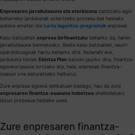
Enpresaren jarraitutasuna eta etorkizuna
zaintzeko egin
beharreko jarduketak aztertzeko prozesu bat hasteko
aukera ematen die
Lortu laguntza-programak
enpresei.
Kasu batzuetan
enpresa birfinantzatu
beharko da, haren
jarraitutasuna bermatzeko. Beste kasu batzuetan, neurri
operatiboagoak hartu beharko dira. Nolanahi ere,
jarduketa horiek
Ekintza Plan
batean jasoko dira, finantza-
egonkortasuna lortzeko eta, hala, enpresak finantza-
osasun ona eskuratzeko helburuz.
Zure enpresa egoera delikatuan badago, hau da zure
enpresaren finantza-osasuna hobetzea
ahalbidetuko
dizun prozesua hasteko unea.
Zure enpresaren finantza-