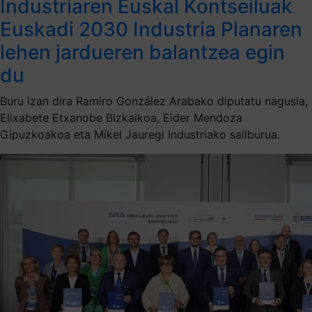
Industriaren Euskal Kontseiluak
Euskadi 2030 Industria Planaren
lehen jardueren balantzea egin
du
Buru izan dira Ramiro González Arabako diputatu nagusia,
Elixabete Etxanobe Bizkaikoa, Eider Mendoza
Gipuzkoakoa eta Mikel Jauregi Industriako sailburua.