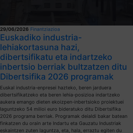
29/06/2026
Finantziazioa
Euskadiko industria-
lehiakortasuna hazi,
dibertsifikatu eta indartzeko
inbertsio berriak bultzatzen ditu
Dibertsifika 2026 programak
Euskal industria-enpresei hazteko, beren jarduera
dibertsifikatzeko eta beren lehia-posizioa indartzeko
aukera emango dieten ekoizpen-inbertsioko proiektuei
laguntzeko 54 milioi euro bideratuko ditu Dibertsifika
2026 programa berriak. Programak deialdi bakar batean
finkatzen du orain arte Indartu eta Gauzatu Industriak
eskaintzen zuten laguntza, eta, hala, erraztu egiten du