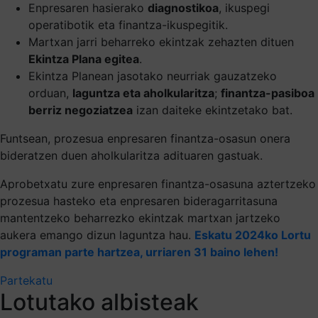
Enpresaren hasierako
diagnostikoa
, ikuspegi
operatibotik eta finantza-ikuspegitik.
Martxan jarri beharreko ekintzak zehazten dituen
Ekintza Plana egitea
.
Ekintza Planean jasotako neurriak gauzatzeko
orduan,
laguntza eta aholkularitza
;
finantza-pasiboa
berriz negoziatzea
izan daiteke ekintzetako bat.
Funtsean, prozesua enpresaren finantza-osasun onera
bideratzen duen aholkularitza adituaren gastuak.
Aprobetxatu zure enpresaren finantza-osasuna aztertzeko
prozesua hasteko eta enpresaren bideragarritasuna
mantentzeko beharrezko ekintzak martxan jartzeko
aukera emango dizun laguntza hau.
Eskatu 2024ko Lortu
programan parte hartzea, urriaren 31 baino lehen!
Partekatu
Lotutako albisteak