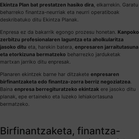
Ekintza Plan bat prestatzen hasiko dira
, elkarrekin. Garatu
beharreko finantza-neurriak eta neurri operatiboak
deskribatuko ditu Ekintza Planak.
Enpresa ez da bakarrik egongo prozesu honetan.
Kanpoko
zerbitzu profesionalaren laguntza eta aholkularitza
jasoko ditu
eta, harekin batera,
enpresaren jarraitutasuna
eta etorkizuna bermatzeko
beharrezko jarduketak
martxan jarriko ditu enpresak.
Planaren ekintzek barne har ditzakete
enpresaren
birfinantzaketa edo finantza-zorra berriz negoziatzea
.
Baina
enpresa berregituratzeko ekintzak
ere jasoko ditu
planak, epe ertaineko eta luzeko lehiakortasuna
bermatzeko.
Birfinantzaketa, finantza-