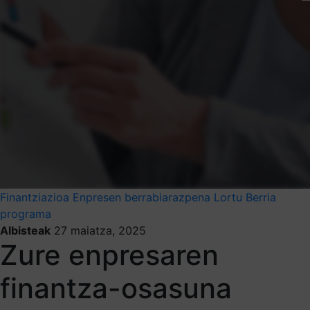
Finantziazioa
Enpresen berrabiarazpena
Lortu Berria
programa
Albisteak
27 maiatza, 2025
Zure enpresaren
finantza-osasuna