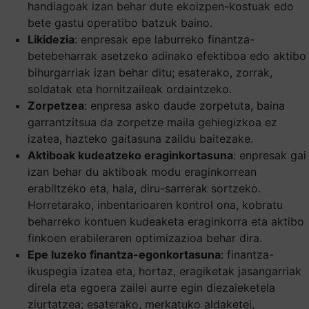
handiagoak izan behar dute ekoizpen-kostuak edo
bete gastu operatibo batzuk baino.
Likidezia
: enpresak epe laburreko finantza-
betebeharrak asetzeko adinako efektiboa edo aktibo
bihurgarriak izan behar ditu; esaterako, zorrak,
soldatak eta hornitzaileak ordaintzeko.
Zorpetzea
: enpresa asko daude zorpetuta, baina
garrantzitsua da zorpetze maila gehiegizkoa ez
izatea, hazteko gaitasuna zaildu baitezake.
Aktiboak kudeatzeko eraginkortasuna
: enpresak gai
izan behar du aktiboak modu eraginkorrean
erabiltzeko eta, hala, diru-sarrerak sortzeko.
Horretarako, inbentarioaren kontrol ona, kobratu
beharreko kontuen kudeaketa eraginkorra eta aktibo
finkoen erabileraren optimizazioa behar dira.
Epe luzeko finantza-egonkortasuna
: finantza-
ikuspegia izatea eta, hortaz, eragiketak jasangarriak
direla eta egoera zailei aurre egin diezaieketela
ziurtatzea; esaterako, merkatuko aldaketei,