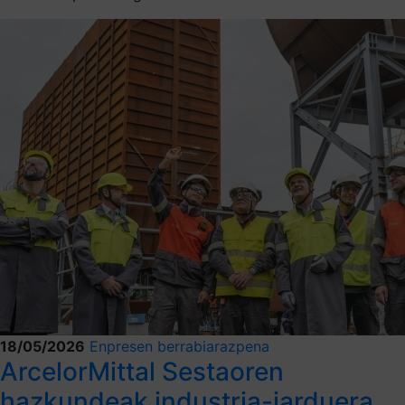
18/05/2026
Enpresen berrabiarazpena
ArcelorMittal Sestaoren
hazkundeak industria-jarduera