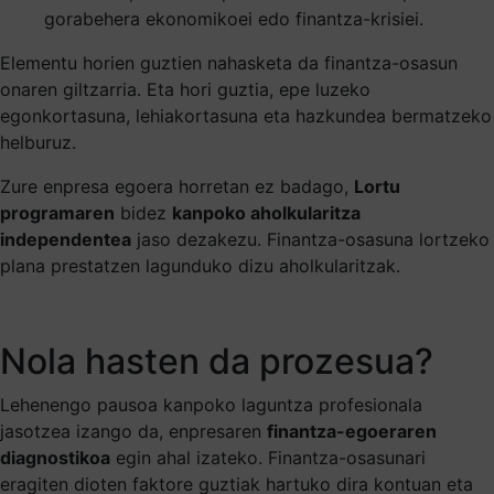
gorabehera ekonomikoei edo finantza-krisiei.
Elementu horien guztien nahasketa da finantza-osasun
onaren giltzarria. Eta hori guztia, epe luzeko
egonkortasuna, lehiakortasuna eta hazkundea bermatzeko
helburuz.
Zure enpresa egoera horretan ez badago,
Lortu
programaren
bidez
kanpoko aholkularitza
independentea
jaso dezakezu. Finantza-osasuna lortzeko
plana prestatzen lagunduko dizu aholkularitzak.
Nola hasten da prozesua?
Lehenengo pausoa kanpoko laguntza profesionala
jasotzea izango da, enpresaren
finantza-egoeraren
diagnostikoa
egin ahal izateko. Finantza-osasunari
eragiten dioten faktore guztiak hartuko dira kontuan eta