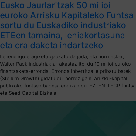
Eusko Jaurlaritzak 50 milioi
euroko Arrisku Kapitaleko Funtsa
sortu du Euskadiko industriako
ETEen tamaina, lehiakortasuna
eta eraldaketa indartzeko
Lehenengo eragiketa gauzatu da jada, eta horri esker,
Walter Pack industriak arrakastaz itxi du 10 milioi euroko
finantzaketa-erronda. Erronda inbertitzaile pribatu batek
(Stellum Growth) gidatu du; horrez gain, arrisku-kapital
publikoko funtsen babesa ere izan du: EZTEN II FCR funtsa
eta Seed Capital Bizkaia