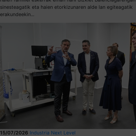
sinesteagatik eta haien etorkizunaren alde lan egiteagatik
erakundeekin...
15/07/2026
Industria Next Level