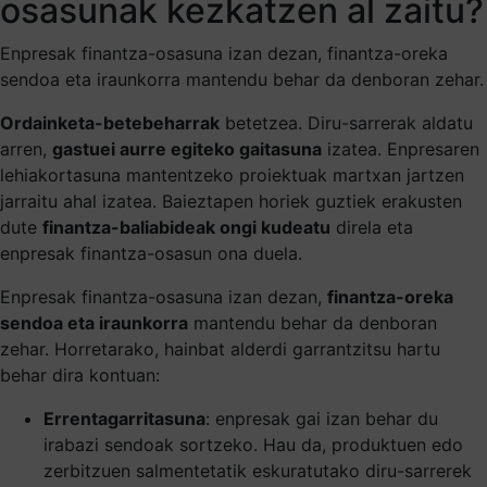
osasunak kezkatzen al zaitu?
Enpresak finantza-osasuna izan dezan, finantza-oreka
sendoa eta iraunkorra mantendu behar da denboran zehar.
Ordainketa-betebeharrak
betetzea. Diru-sarrerak aldatu
arren,
gastuei aurre egiteko gaitasuna
izatea. Enpresaren
lehiakortasuna mantentzeko proiektuak martxan jartzen
jarraitu ahal izatea. Baieztapen horiek guztiek erakusten
dute
finantza-baliabideak ongi kudeatu
direla eta
enpresak finantza-osasun ona duela.
Enpresak finantza-osasuna izan dezan,
finantza-oreka
sendoa eta iraunkorra
mantendu behar da denboran
zehar. Horretarako, hainbat alderdi garrantzitsu hartu
behar dira kontuan:
Errentagarritasuna
: enpresak gai izan behar du
irabazi sendoak sortzeko. Hau da, produktuen edo
zerbitzuen salmentetatik eskuratutako diru-sarrerek