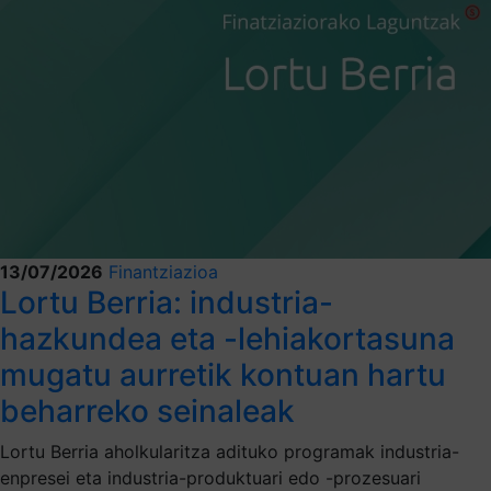
13/07/2026
Finantziazioa
Lortu Berria: industria-
hazkundea eta -lehiakortasuna
mugatu aurretik kontuan hartu
beharreko seinaleak
Lortu Berria aholkularitza adituko programak industria-
enpresei eta industria-produktuari edo -prozesuari