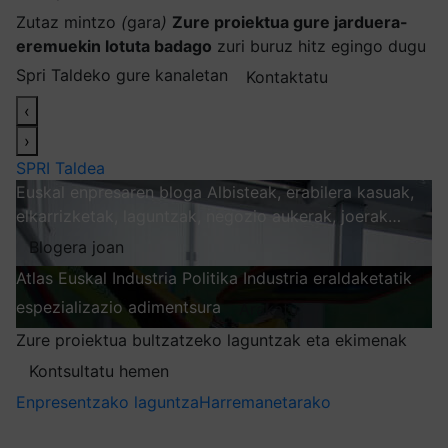
Zutaz mintzo
(
gara
)
Zure proiektua gure jarduera-
eremuekin lotuta badago
zuri buruz hitz egingo dugu
Spri Taldeko gure kanaletan
Kontaktatu
‹
›
SPRI Taldea
Euskal enpresaren bloga
Albisteak, erabilera kasuak,
elkarrizketak, laguntzak, negozio aukerak, joerak…
Blogera joan
Atlas
Euskal Industria Politika
Industria eraldaketatik
espezializazio adimentsura
Arakatu
Zure proiektua bultzatzeko laguntzak eta ekimenak
Kontsultatu hemen
Enpresentzako laguntza
Harremanetarako
Nire harpidetzak