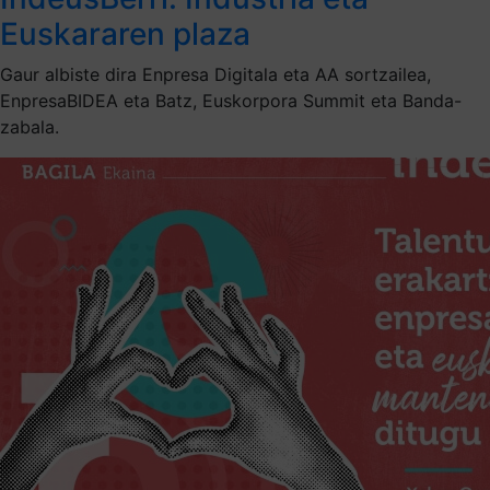
Euskararen plaza
Gaur albiste dira Enpresa Digitala eta AA sortzailea,
EnpresaBIDEA eta Batz, Euskorpora Summit eta Banda-
zabala.