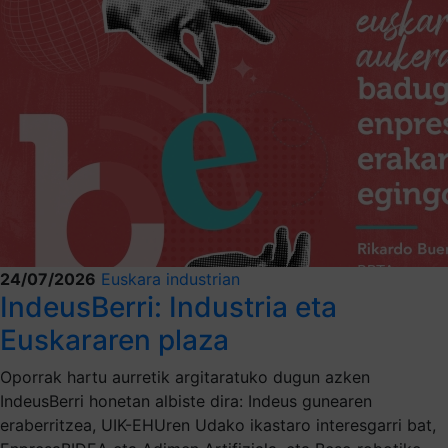
24/07/2026
Euskara industrian
IndeusBerri: Industria eta
Euskararen plaza
Oporrak hartu aurretik argitaratuko dugun azken
IndeusBerri honetan albiste dira: Indeus gunearen
eraberritzea, UIK-EHUren Udako ikastaro interesgarri bat,