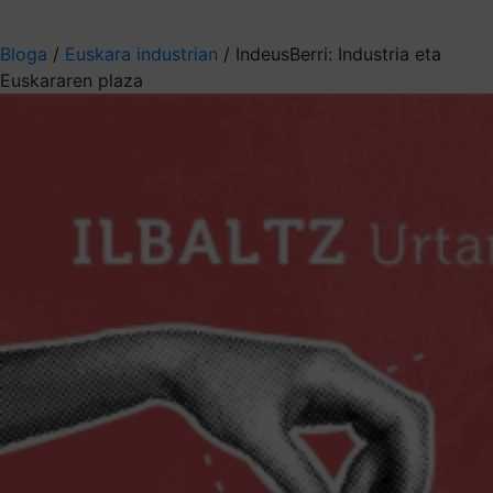
Aukeratu jaso nahi duzun informazioa
Bloga
/
Euskara industrian
/
IndeusBerri: Industria eta
Euskararen plaza