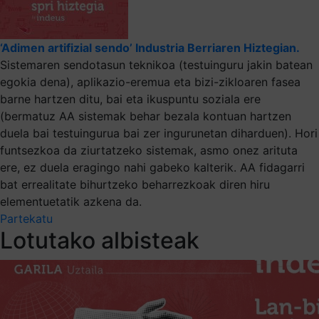
‘Adimen artifizial sendo’ Industria Berriaren Hiztegian.
Sistemaren sendotasun teknikoa (testuinguru jakin batean
egokia dena), aplikazio-eremua eta bizi-zikloaren fasea
barne hartzen ditu, bai eta ikuspuntu soziala ere
(bermatuz AA sistemak behar bezala kontuan hartzen
duela bai testuingurua bai zer ingurunetan diharduen). Hori
funtsezkoa da ziurtatzeko sistemak, asmo onez arituta
ere, ez duela eragingo nahi gabeko kalterik. AA fidagarri
bat errealitate bihurtzeko beharrezkoak diren hiru
elementuetatik azkena da.
Partekatu
Lotutako albisteak