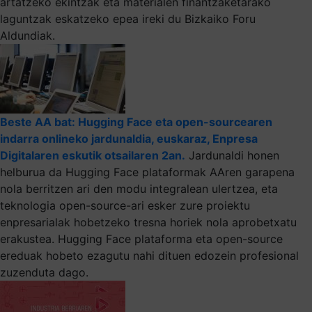
artatzeko ekintzak eta materialen finantzaketarako
laguntzak eskatzeko epea ireki du Bizkaiko Foru
Aldundiak.
Beste AA bat: Hugging Face eta open-sourcearen
indarra onlineko jardunaldia, euskaraz, Enpresa
Digitalaren eskutik otsailaren 2an.
Jardunaldi honen
helburua da Hugging Face plataformak AAren garapena
nola berritzen ari den modu integralean ulertzea, eta
teknologia open-source-ari esker zure proiektu
enpresarialak hobetzeko tresna horiek nola aprobetxatu
erakustea. Hugging Face plataforma eta open-source
ereduak hobeto ezagutu nahi dituen edozein profesional
zuzenduta dago.