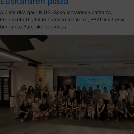
Euskararen plaza
Albiste dira gaur INDEUSeko lantaldeen batzarra,
Eraldaketa Digitalari buruzko masterra, BAAI.eus tresna
berria eta Baterako sorkuntza