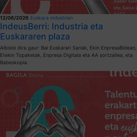
12/06/2026
Euskara industrian
IndeusBerri: Industria eta
Euskararen plaza
Albiste dira gaur: Bai Euskarari Sariak, Ekin EnpresaBidean,
Etekin Topaketak, Enpresa Digitala eta AA sortzailea, eta
Babeskopia.