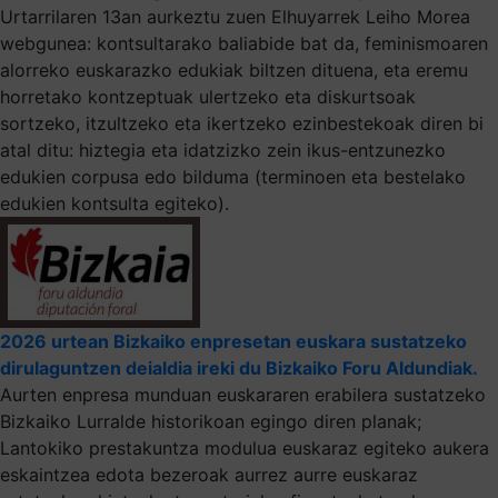
Urtarrilaren 13an aurkeztu zuen Elhuyarrek Leiho Morea
webgunea: kontsultarako baliabide bat da, feminismoaren
alorreko euskarazko edukiak biltzen dituena, eta eremu
horretako kontzeptuak ulertzeko eta diskurtsoak
sortzeko, itzultzeko eta ikertzeko ezinbestekoak diren bi
atal ditu: hiztegia eta idatzizko zein ikus-entzunezko
edukien corpusa edo bilduma (terminoen eta bestelako
edukien kontsulta egiteko).
2026 urtean Bizkaiko enpresetan euskara sustatzeko
dirulaguntzen deialdia ireki du Bizkaiko Foru Aldundiak.
Aurten enpresa munduan euskararen erabilera sustatzeko
Bizkaiko Lurralde historikoan egingo diren planak;
Lantokiko prestakuntza modulua euskaraz egiteko aukera
eskaintzea edota bezeroak aurrez aurre euskaraz