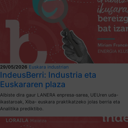
29/05/2026
Euskara industrian
IndeusBerri: Industria eta
Euskararen plaza
Albiste dira gaur LANERA enpresa-sarea, UEUren uda-
ikastaroak, Xiba- euskara praktikatzeko jolas berria eta
Analitika prediktibo.