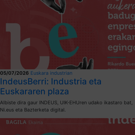
05/07/2026
Euskara industrian
IndeusBerri: Industria eta
Euskararen plaza
Albiste dira gaur INDEUS, UIK-EHUren udako ikastaro bat,
Ni.eus eta Bazterketa digital.