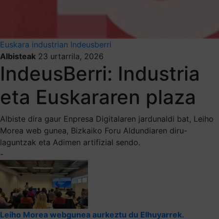
Euskara industrian
Indeusberri
Albisteak
23 urtarrila, 2026
IndeusBerri: Industria
eta Euskararen plaza
Albiste dira gaur Enpresa Digitalaren jardunaldi bat, Leiho
Morea web gunea, Bizkaiko Foru Aldundiaren diru-
laguntzak eta Adimen artifizial sendo.
-
Leiho Morea webgunea aurkeztu du Elhuyarrek.