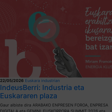
22/05/2026
Euskara industrian
IndeusBerri: Industria eta
Euskararen plaza
Gaur albiste dira ARABAKO ENPRESEN FOROA, ENPRESA
DIGITALA eta GEMINI, EUSKORPORA SUMMIT 2026 eta