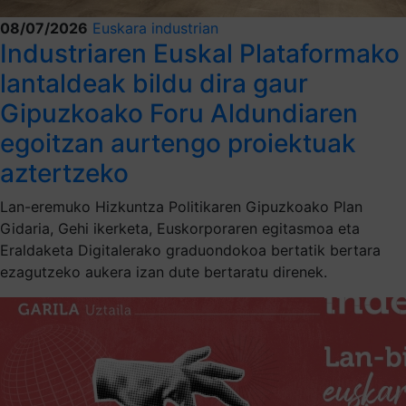
08/07/2026
Euskara industrian
Industriaren Euskal Plataformako
lantaldeak bildu dira gaur
Gipuzkoako Foru Aldundiaren
egoitzan aurtengo proiektuak
aztertzeko
Lan-eremuko Hizkuntza Politikaren Gipuzkoako Plan
Gidaria, Gehi ikerketa, Euskorporaren egitasmoa eta
Eraldaketa Digitalerako graduondokoa bertatik bertara
ezagutzeko aukera izan dute bertaratu direnek.