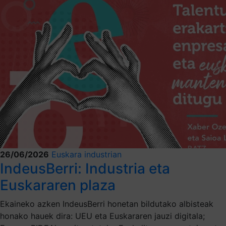
26/06/2026
Euskara industrian
IndeusBerri: Industria eta
Euskararen plaza
Ekaineko azken IndeusBerri honetan bildutako albisteak
honako hauek dira: UEU eta Euskararen jauzi digitala;