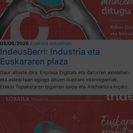
05/06/2026
Euskara industrian
IndeusBerri: Industria eta
Euskararen plaza
Gaur albiste dira: Enpresa Digitala eta datorren astelehen
eta asteartean egingo dituen ikastaro interesgarriak,
Etekin Topaketaren bigarren saioa eta Arkitektura logiko.