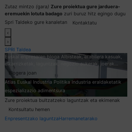
Zutaz mintzo
(
gara
)
Zure proiektua gure jarduera-
eremuekin lotuta badago
zuri buruz hitz egingo dugu
Spri Taldeko gure kanaletan
Kontaktatu
‹
›
SPRI Taldea
Euskal enpresaren bloga
Albisteak, erabilera kasuak,
elkarrizketak, laguntzak, negozio aukerak, joerak…
Blogera joan
Atlas
Euskal Industria Politika
Industria eraldaketatik
espezializazio adimentsura
Arakatu
Zure proiektua bultzatzeko laguntzak eta ekimenak
Kontsultatu hemen
Enpresentzako laguntza
Harremanetarako
Nire harpidetzak