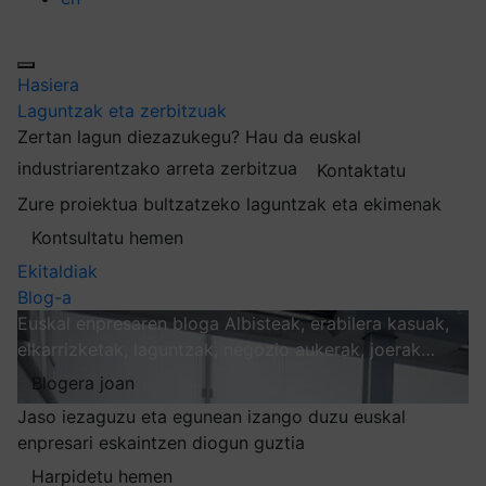
Hasiera
Laguntzak eta zerbitzuak
Zertan lagun diezazukegu?
Hau da euskal
industriarentzako arreta zerbitzua
Kontaktatu
Zure proiektua bultzatzeko laguntzak eta ekimenak
Kontsultatu hemen
Ekitaldiak
Blog-a
Euskal enpresaren bloga
Albisteak, erabilera kasuak,
elkarrizketak, laguntzak, negozio aukerak, joerak…
Blogera joan
Jaso iezaguzu eta egunean izango duzu euskal
enpresari eskaintzen diogun guztia
Harpidetu hemen