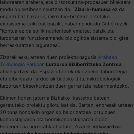
laborearen arabera, eta birsorkuntza-prozesuen bilakaera
modu objektiboan neurtzen da. “
Zizare-humusa
ez da
ongarri bat bakarrik, mikrobio-bizitzaz betetako
ekosistema txiki bat baizik”, nabarmendu du Gutiérrezek.
“Kontua ez da soilik nutrienteak ematea, baizik eta
lurzoruaren funtzionamendu biologikoa sistema bizi gisa
berreskuratzen laguntzea”.
Zizarek esku artean duen proiektu nagusia
Arabako
Teknologia Parkea
n
Lurzorua Biziberritzeko Zentroa
abian jartzea da. Espazio horrek ekoizpena, laborategia
eta dibulgazio-jarduerak bilduko ditu, mikrobiologiak
lurzoruen birsorkuntzan duen garrantzia nabarmentzeko.
Ekimen honen jatorria Bizkaiko ikastetxe batean
garatutako proiektu pilotu bat da. Bertan, enpresak urtean
20 tona hondakin organiko balorizatzea lortu zuen,
konpostajearen eta bermikonpostajearen bidez.
Esperientzia horretatik abiatuta, Zizarek
nekazaritza-
ustiategietako lurzoruaren biologia hobetzeko