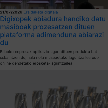
21/07/2026
Eraldaketa digitala
Digixopek abiadura handiko datu
masiboak prozesatzen dituen
plataforma adimenduna abiarazi
du
Bilboko enpresak aplikazio ugari dituen produktu bat
eskaintzen du, hala nola museoetako laguntzailea edo
online dendetako erosketa-laguntzailea