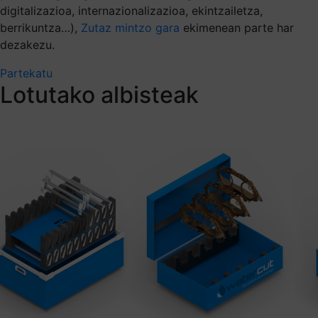
digitalizazioa, internazionalizazioa, ekintzailetza,
berrikuntza…),
Zutaz mintzo gara
ekimenean parte har
dezakezu.
Partekatu
Lotutako albisteak