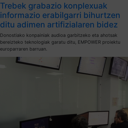
Trebek grabazio konplexuak
informazio erabilgarri bihurtzen
ditu adimen artifizialaren bidez
Donostiako konpainiak audioa garbitzeko eta ahotsak
bereizteko teknologiak garatu ditu, EMPOWER proiektu
europarraren barruan.