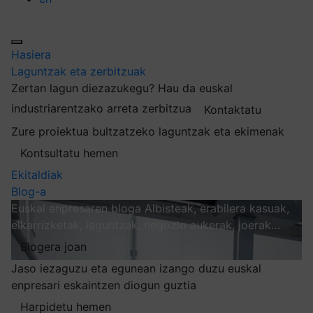
Hasiera
Laguntzak eta zerbitzuak
Zertan lagun diezazukegu?
Hau da euskal
industriarentzako arreta zerbitzua
Kontaktatu
Zure proiektua bultzatzeko laguntzak eta ekimenak
Kontsultatu hemen
Ekitaldiak
Blog-a
Euskal enpresaren bloga
Albisteak, erabilera kasuak,
elkarrizketak, laguntzak, negozio aukerak, joerak…
Blogera joan
Jaso iezaguzu eta egunean izango duzu euskal
enpresari eskaintzen diogun guztia
Harpidetu hemen