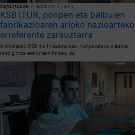
23/07/2026
Eraldaketa digitala
KSB ITUR, ponpen eta balbulen
fabrikazioaren arloko nazioarteko
erreferente zarauztarra
Alemaniako KSB multinazionalean integratutako enpresa
ontzigintza-sektorean finkatu da