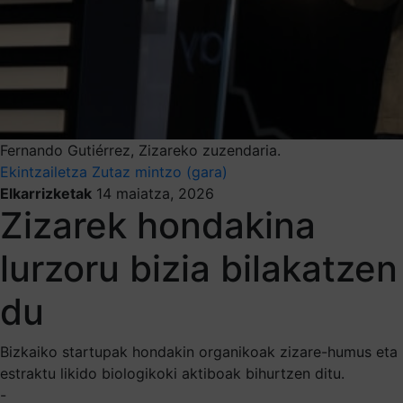
Fernando Gutiérrez, Zizareko zuzendaria.
Ekintzailetza
Zutaz mintzo (gara)
Elkarrizketak
14 maiatza, 2026
Zizarek hondakina
lurzoru bizia bilakatzen
du
Bizkaiko startupak hondakin organikoak zizare-humus eta
estraktu likido biologikoki aktiboak bihurtzen ditu.
-