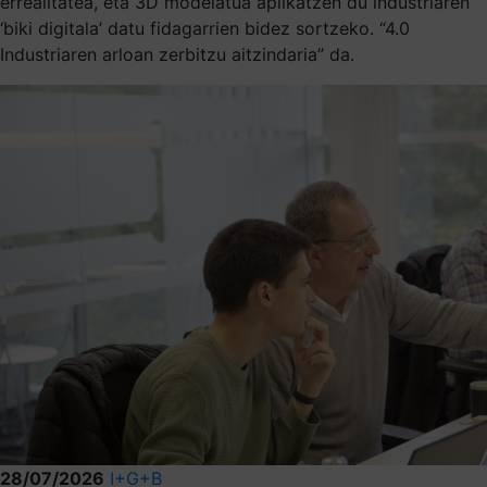
errealitatea, eta 3D modelatua aplikatzen du industriaren
‘biki digitala’ datu fidagarrien bidez sortzeko. “4.0
Industriaren arloan zerbitzu aitzindaria” da.
28/07/2026
I+G+B