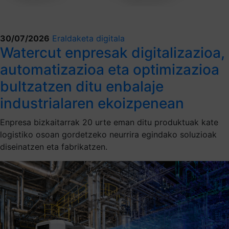
30/07/2026
Eraldaketa digitala
Watercut enpresak digitalizazioa,
automatizazioa eta optimizazioa
bultzatzen ditu enbalaje
industrialaren ekoizpenean
Enpresa bizkaitarrak 20 urte eman ditu produktuak kate
logistiko osoan gordetzeko neurrira egindako soluzioak
diseinatzen eta fabrikatzen.