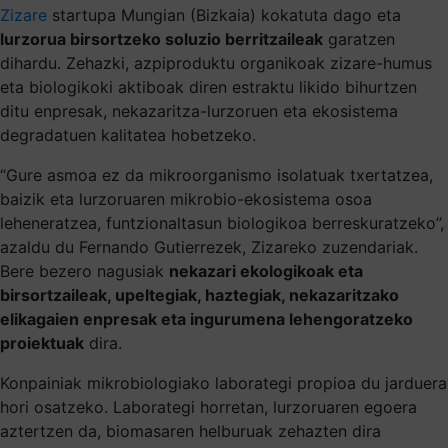
Zizare
startupa Mungian (Bizkaia) kokatuta dago eta
lurzorua birsortzeko soluzio berritzaileak
garatzen
dihardu. Zehazki, azpiproduktu organikoak zizare-humus
eta biologikoki aktiboak diren estraktu likido bihurtzen
ditu enpresak, nekazaritza-lurzoruen eta ekosistema
degradatuen kalitatea hobetzeko.
“Gure asmoa ez da mikroorganismo isolatuak txertatzea,
baizik eta lurzoruaren mikrobio-ekosistema osoa
leheneratzea, funtzionaltasun biologikoa berreskuratzeko”,
azaldu du Fernando Gutierrezek, Zizareko zuzendariak.
Bere bezero nagusiak
nekazari ekologikoak eta
birsortzaileak, upeltegiak, haztegiak, nekazaritzako
elikagaien enpresak eta ingurumena lehengoratzeko
proiektuak
dira.
Konpainiak mikrobiologiako laborategi propioa du jarduera
hori osatzeko. Laborategi horretan, lurzoruaren egoera
aztertzen da, biomasaren helburuak zehazten dira