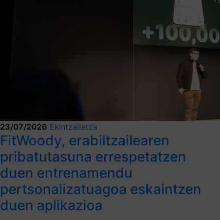
23/07/2026
Ekintzailetza
FitWoody, erabiltzailearen
pribatutasuna errespetatzen
duen entrenamendu
pertsonalizatuagoa eskaintzen
duen aplikazioa