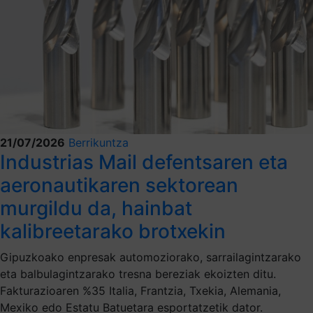
21/07/2026
Berrikuntza
Industrias Mail defentsaren eta
aeronautikaren sektorean
murgildu da, hainbat
kalibreetarako brotxekin
Gipuzkoako enpresak automoziorako, sarrailagintzarako
eta balbulagintzarako tresna bereziak ekoizten ditu.
Fakturazioaren %35 Italia, Frantzia, Txekia, Alemania,
Mexiko edo Estatu Batuetara esportatzetik dator.