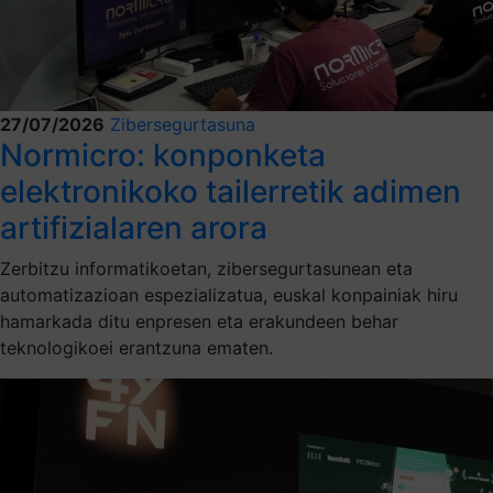
27/07/2026
Zibersegurtasuna
Normicro: konponketa
elektronikoko tailerretik adimen
artifizialaren arora
Zerbitzu informatikoetan, zibersegurtasunean eta
automatizazioan espezializatua, euskal konpainiak hiru
hamarkada ditu enpresen eta erakundeen behar
teknologikoei erantzuna ematen.