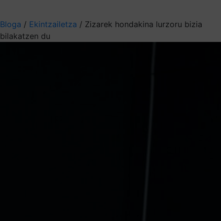
Aukeratu jaso nahi duzun informazioa
Bloga
/
Ekintzailetza
/
Zizarek hondakina lurzoru bizia
bilakatzen du