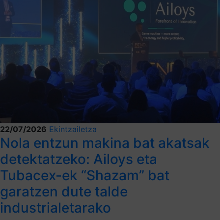
22/07/2026
Ekintzailetza
Nola entzun makina bat akatsak
detektatzeko: Ailoys eta
Tubacex-ek “Shazam” bat
garatzen dute talde
industrialetarako