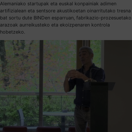
Alemaniako startupak eta euskal konpainiak adimen
artifizialean eta sentsore akustikoetan oinarritutako tresna
bat sortu dute BINDen esparruan, fabrikazio-prozesuetako
arazoak aurreikusteko eta ekoizpenaren kontrola
hobetzeko.