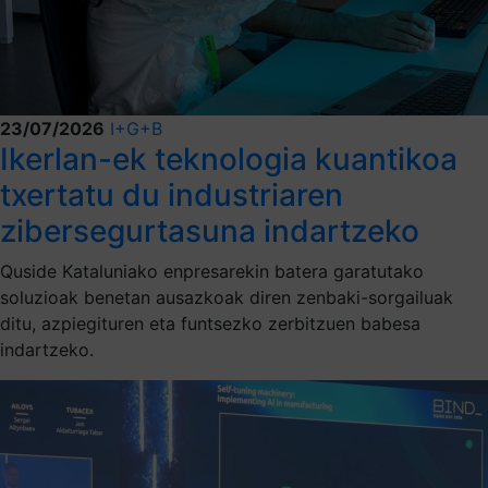
23/07/2026
I+G+B
Ikerlan-ek teknologia kuantikoa
txertatu du industriaren
zibersegurtasuna indartzeko
Quside Kataluniako enpresarekin batera garatutako
soluzioak benetan ausazkoak diren zenbaki-sorgailuak
ditu, azpiegituren eta funtsezko zerbitzuen babesa
indartzeko.