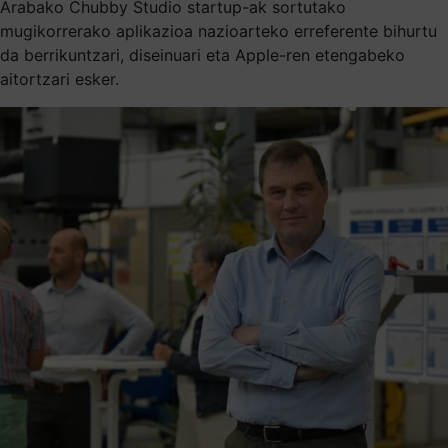
Arabako Chubby Studio startup-ak sortutako
mugikorrerako aplikazioa nazioarteko erreferente bihurtu
da berrikuntzari, diseinuari eta Apple-ren etengabeko
aitortzari esker.