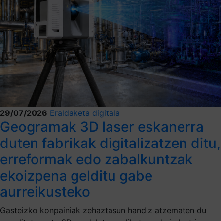
29/07/2026
Eraldaketa digitala
Geogramak 3D laser eskanerra
duten fabrikak digitalizatzen ditu,
erreformak edo zabalkuntzak
ekoizpena gelditu gabe
aurreikusteko
Gasteizko konpainiak zehaztasun handiz atzematen du