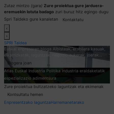
Zutaz mintzo
(
gara
)
Zure proiektua gure jarduera-
eremuekin lotuta badago
zuri buruz hitz egingo dugu
Spri Taldeko gure kanaletan
Kontaktatu
‹
›
SPRI Taldea
Euskal enpresaren bloga
Albisteak, erabilera kasuak,
elkarrizketak, laguntzak, negozio aukerak, joerak…
Blogera joan
Atlas
Euskal Industria Politika
Industria eraldaketatik
espezializazio adimentsura
Arakatu
Zure proiektua bultzatzeko laguntzak eta ekimenak
Kontsultatu hemen
Enpresentzako laguntza
Harremanetarako
Nire harpidetzak