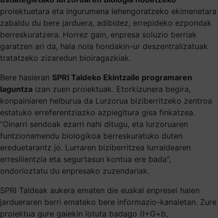
proiektuetara eta ingurumena lehengoratzeko ekimenetara
zabaldu du bere jarduera, adibidez, errepideko ezpondak
berreskuratzera. Horrez gain, enpresa soluzio berriak
garatzen ari da, hala nola hondakin-ur deszentralizatuak
tratatzeko zizaredun bioiragazkiak.
Bere hasieran
SPRI Taldeko Ekintzaile programaren
laguntza
izan zuen proiektuak. Etorkizunera begira,
konpainiaren helburua da Lurzorua biziberritzeko zentroa
estatuko erreferentziazko azpiegitura gisa finkatzea.
“Oinarri sendoak ezarri nahi ditugu, eta lurzoruaren
funtzionamendu biologikoa berreskuratuko duten
ereduetarantz jo. Lurraren biziberritzea lurraldearen
erresilientzia eta segurtasun kontua ere bada”,
ondorioztatu du enpresako zuzendariak.
SPRI Taldeak aukera ematen die euskal enpresei haien
jardueraren berri emateko bere informazio-kanaletan. Zure
proiektua gure gaiekin lotuta badago (I+G+b,