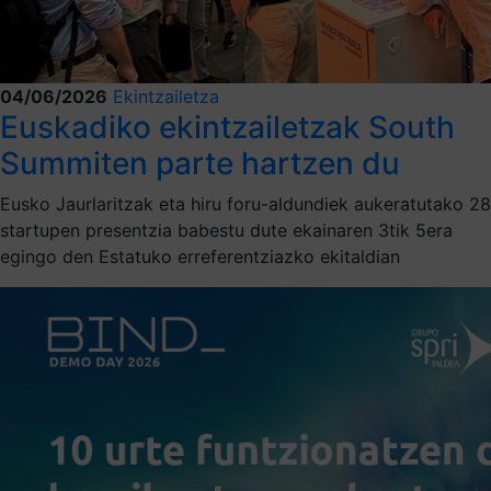
04/06/2026
Ekintzailetza
Euskadiko ekintzailetzak South
Summiten parte hartzen du
Eusko Jaurlaritzak eta hiru foru-aldundiek aukeratutako 28
startupen presentzia babestu dute ekainaren 3tik 5era
egingo den Estatuko erreferentziazko ekitaldian