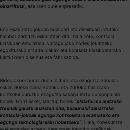
oinarrituta
”, azaltzen dute enpresatik.
Enpresak retro jokoen edizioari eta diseinuari lotutako
hainbat zerbitzu eskaintzen ditu, hala nola, kontsola
klasikoen emulazioa, vintage joko horiek jokatzeko
egokitutako arcade plakak eta kontsola klasikoetarako
kartutxoen diseinua eta fabrikazioa.
Bideojokoei buruz duen ibilbide eta ezagutza zabalari
esker, 90eko hamarkadako eta 2000ko hasierako
kontsolei buruzko ezagutza sakona lortu du konpainia
honek. Horri esker, startup honek “
plataforma anitzeko
tresnak garatu ahal izan ditu, belaunaldi zaharreko
kontsola-jokoak egungo kontsoletara eramateko eta
egungo teknologiarekin hobetzeko”
. Hala, hobekuntza
erakargarrien artean, bereizmen handiko grafikoak,