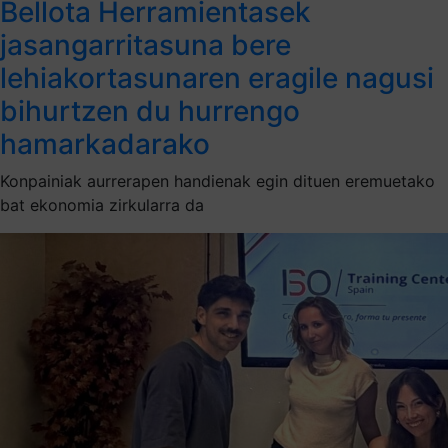
Bellota Herramientasek
jasangarritasuna bere
lehiakortasunaren eragile nagusi
bihurtzen du hurrengo
hamarkadarako
Konpainiak aurrerapen handienak egin dituen eremuetako
bat ekonomia zirkularra da