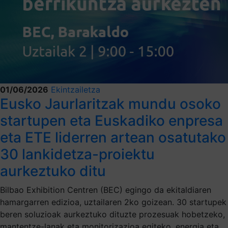
01/06/2026
Ekintzailetza
Eusko Jaurlaritzak mundu osoko
startupen eta Euskadiko enpresa
eta ETE liderren artean osatutako
30 lankidetza-proiektu
aurkeztuko ditu
Bilbao Exhibition Centren (BEC) egingo da ekitaldiaren
hamargarren edizioa, uztailaren 2ko goizean. 30 startupek
beren soluzioak aurkeztuko dituzte prozesuak hobetzeko,
mantentze-lanak eta monitorizazioa egiteko, energia eta