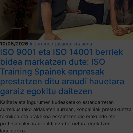
10/06/2026
Ingurumen-jasangarritasuna
ISO 9001 eta ISO 14001 berriek
bidea markatzen dute: ISO
Training Spainek enpresak
prestatzen ditu araudi hauetara
garaiz egokitu daitezen
Kalitate eta ingurumen kudeaketako estandarretan
aurreikusitako aldaketen aurrean, konpainiak prestakuntza
teknikoa eta praktikoa eskaintzen die erakunde eta
profesionalei arau-baldintza berrietara egokitzen
laguntzeko.