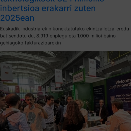
inbertsioa erakarri zuten
2025ean
Euskadik industriarekin konektatutako ekintzailetza-eredu
bat sendotu du, 8.919 enplegu eta 1.000 milioi baino
gehiagoko fakturazioarekin