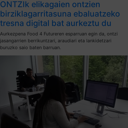
ONTZIk elikagaien ontzien
birziklagarritasuna ebaluatzeko
tresna digital bat aurkeztu du
Aurkezpena Food 4 Futureren esparruan egin da, ontzi
jasangarrien berrikuntzari, araudiari eta lankidetzari
buruzko saio baten barruan.