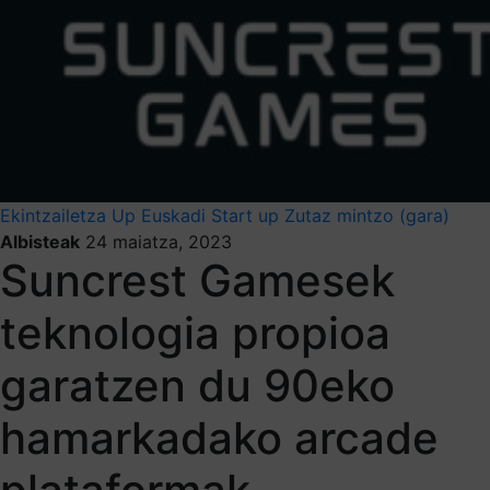
Ekintzailetza
Up Euskadi
Start up
Zutaz mintzo (gara)
Albisteak
24 maiatza, 2023
Suncrest Gamesek
teknologia propioa
garatzen du 90eko
hamarkadako arcade