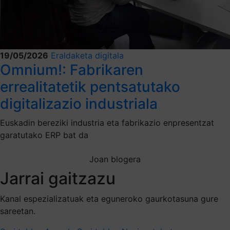
19/05/2026
Eraldaketa digitala
Omnium!: Fabrikaren
errealitatetik pentsatutako
digitalizazio industriala
Euskadin bereziki industria eta fabrikazio enpresentzat
garatutako ERP bat da
Joan blogera
Jarrai gaitzazu
Kanal espezializatuak eta eguneroko gaurkotasuna gure
sareetan.