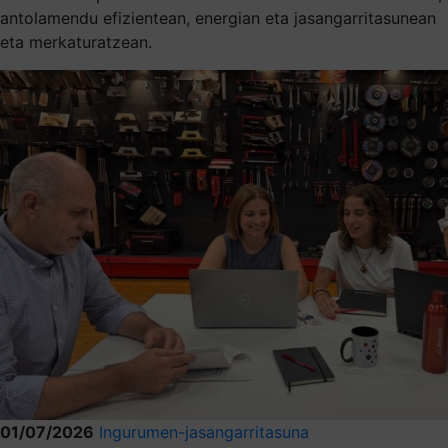
antolamendu efizientean, energian eta jasangarritasunean
eta merkaturatzean.
01/07/2026
Ingurumen-jasangarritasuna