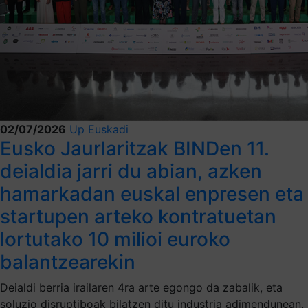
02/07/2026
Up Euskadi
Eusko Jaurlaritzak BINDen 11.
deialdia jarri du abian, azken
hamarkadan euskal enpresen eta
startupen arteko kontratuetan
lortutako 10 milioi euroko
balantzearekin
Deialdi berria irailaren 4ra arte egongo da zabalik, eta
soluzio disruptiboak bilatzen ditu industria adimendunean,