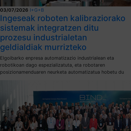
03/07/2026
I+G+B
Ingeseak roboten kalibraziorako
sistemak integratzen ditu
prozesu industrialetan
geldialdiak murrizteko
Elgoibarko enpresa automatizazio industrialean eta
robotikoan dago espezializatuta, eta robotaren
posizionamenduaren neurketa automatizatua hobetu du