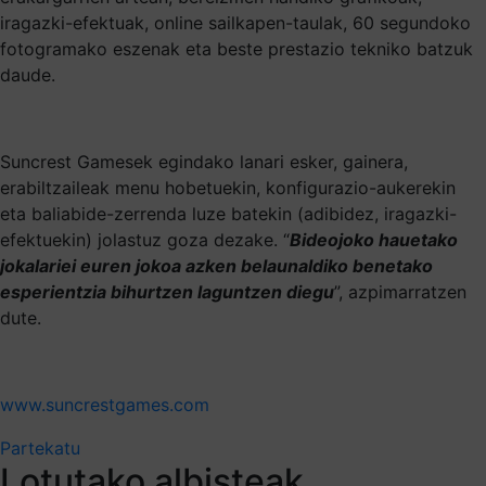
iragazki-efektuak, online sailkapen-taulak, 60 segundoko
fotogramako eszenak eta beste prestazio tekniko batzuk
daude.
Suncrest Gamesek egindako lanari esker, gainera,
erabiltzaileak menu hobetuekin, konfigurazio-aukerekin
eta baliabide-zerrenda luze batekin (adibidez, iragazki-
efektuekin) jolastuz goza dezake. “
Bideojoko hauetako
jokalariei euren jokoa azken belaunaldiko benetako
esperientzia bihurtzen laguntzen diegu
”, azpimarratzen
dute.
www.suncrestgames.com
Partekatu
Lotutako albisteak