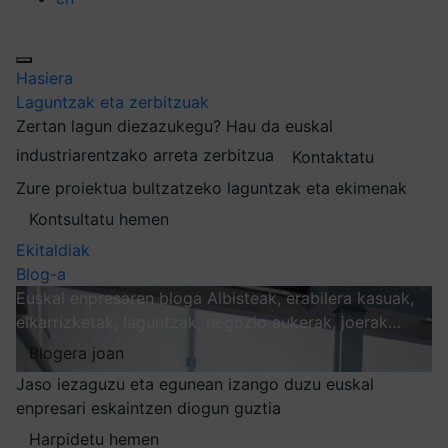
Hasiera
Laguntzak eta zerbitzuak
Zertan lagun diezazukegu?
Hau da euskal
industriarentzako arreta zerbitzua
Kontaktatu
Zure proiektua bultzatzeko laguntzak eta ekimenak
Kontsultatu hemen
Ekitaldiak
Blog-a
Euskal enpresaren bloga
Albisteak, erabilera kasuak,
elkarrizketak, laguntzak, negozio aukerak, joerak…
Blogera joan
Jaso iezaguzu eta egunean izango duzu euskal
enpresari eskaintzen diogun guztia
Harpidetu hemen