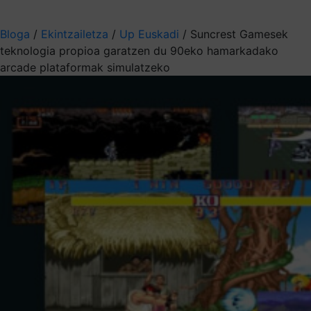
Aukeratu jaso nahi duzun informazioa
Bloga
/
Ekintzailetza
/
Up Euskadi
/
Suncrest Gamesek
teknologia propioa garatzen du 90eko hamarkadako
arcade plataformak simulatzeko