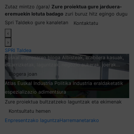
Zutaz mintzo
(
gara
)
Zure proiektua gure jarduera-
eremuekin lotuta badago
zuri buruz hitz egingo dugu
Spri Taldeko gure kanaletan
Kontaktatu
‹
›
SPRI Taldea
Euskal enpresaren bloga
Albisteak, erabilera kasuak,
elkarrizketak, laguntzak, negozio aukerak, joerak…
Blogera joan
Atlas
Euskal Industria Politika
Industria eraldaketatik
espezializazio adimentsura
Arakatu
Zure proiektua bultzatzeko laguntzak eta ekimenak
Kontsultatu hemen
Enpresentzako laguntza
Harremanetarako
Nire harpidetzak