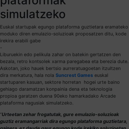
plataformak
simulatzeko
Euskal startupak egungo plataforma guztietara eramateko
moduko diren emulazio-soluzioak proposatzen ditu, kode
irekira erabili gabe
-
Liburuekin edo pelikula zahar on batekin gertatzen den
bezala, retro kontsolek xarma paregabea eta berezia dute.
Askotan, joko hauek bertsio aurreratuagoetan itzultzen
dira merkatura, hala nola
Suncrest Games
euskal
startuparen kasuan, sektore horretan hogei urte baino
gehiago daramatzan konpainia dena eta teknologia
propioa garatzen duena 90eko hamarkadako Arcade
plataforma nagusiak simulatzeko.
“
Urteetan zehar frogatutak, gure emulazio-soluzioak
guztiz eramangarriak dira egungo plataforma guztietara,
gainera, ez daude gaur egungo kode irekiko soluzioetan