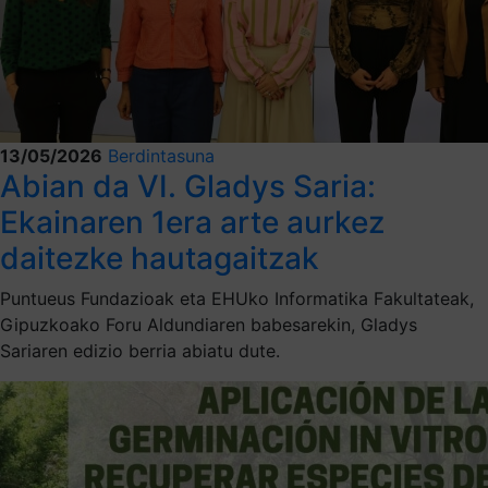
13/05/2026
Berdintasuna
Abian da VI. Gladys Saria:
Ekainaren 1era arte aurkez
daitezke hautagaitzak
Puntueus Fundazioak eta EHUko Informatika Fakultateak,
Gipuzkoako Foru Aldundiaren babesarekin, Gladys
Sariaren edizio berria abiatu dute.