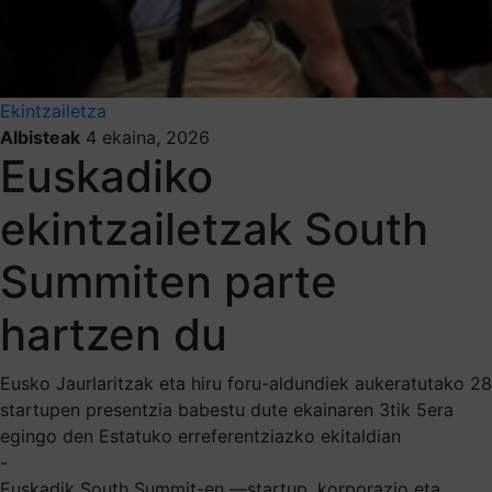
Ekintzailetza
Albisteak
4 ekaina, 2026
Euskadiko
ekintzailetzak South
Summiten parte
hartzen du
Eusko Jaurlaritzak eta hiru foru-aldundiek aukeratutako 28
startupen presentzia babestu dute ekainaren 3tik 5era
egingo den Estatuko erreferentziazko ekitaldian
-
Euskadik South Summit-en —startup, korporazio eta