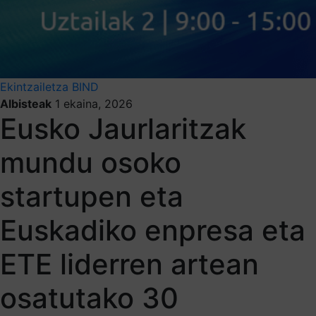
Ekintzailetza
BIND
Albisteak
1 ekaina, 2026
Eusko Jaurlaritzak
mundu osoko
startupen eta
Euskadiko enpresa eta
ETE liderren artean
osatutako 30