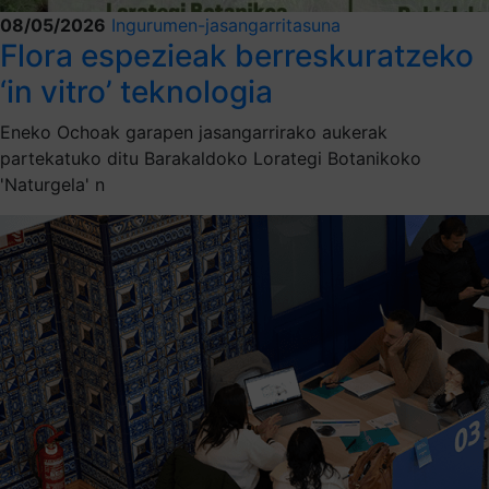
08/05/2026
Ingurumen-jasangarritasuna
Flora espezieak berreskuratzeko
‘in vitro’ teknologia
Eneko Ochoak garapen jasangarrirako aukerak
partekatuko ditu Barakaldoko Lorategi Botanikoko
'Naturgela' n