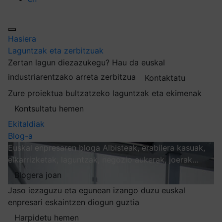
Hasiera
Laguntzak eta zerbitzuak
Zertan lagun diezazukegu?
Hau da euskal
industriarentzako arreta zerbitzua
Kontaktatu
Zure proiektua bultzatzeko laguntzak eta ekimenak
Kontsultatu hemen
Ekitaldiak
Blog-a
Euskal enpresaren bloga
Albisteak, erabilera kasuak,
elkarrizketak, laguntzak, negozio aukerak, joerak…
Blogera joan
Jaso iezaguzu eta egunean izango duzu euskal
enpresari eskaintzen diogun guztia
Harpidetu hemen