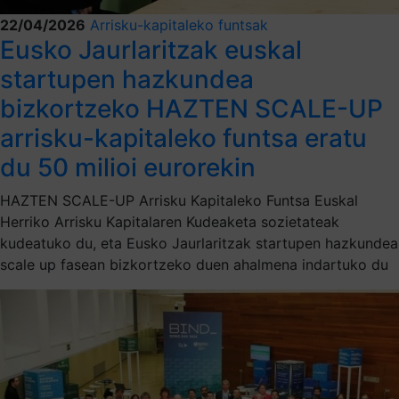
22/04/2026
Arrisku-kapitaleko funtsak
Eusko Jaurlaritzak euskal
startupen hazkundea
bizkortzeko HAZTEN SCALE-UP
arrisku-kapitaleko funtsa eratu
du 50 milioi eurorekin
HAZTEN SCALE-UP Arrisku Kapitaleko Funtsa Euskal
Herriko Arrisku Kapitalaren Kudeaketa sozietateak
kudeatuko du, eta Eusko Jaurlaritzak startupen hazkundea
scale up fasean bizkortzeko duen ahalmena indartuko du