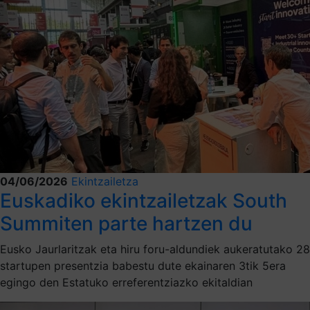
04/06/2026
Ekintzailetza
Euskadiko ekintzailetzak South
Summiten parte hartzen du
Eusko Jaurlaritzak eta hiru foru-aldundiek aukeratutako 28
startupen presentzia babestu dute ekainaren 3tik 5era
egingo den Estatuko erreferentziazko ekitaldian