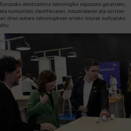
Europako ekintzailetza teknologiko espaziala garatzeko,
eta komunitate zientifikoaren, industrialaren eta sortzen
ari diren aukera teknologikoen arteko loturak bultzatuko
ditu