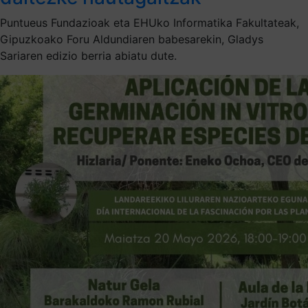
Puntueus Fundazioak eta EHUko Informatika Fakultateak,
Gipuzkoako Foru Aldundiaren babesarekin, Gladys
Sariaren edizio berria abiatu dute.