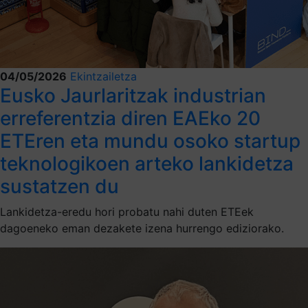
04/05/2026
Ekintzailetza
Eusko Jaurlaritzak industrian
erreferentzia diren EAEko 20
ETEren eta mundu osoko startup
teknologikoen arteko lankidetza
sustatzen du
Lankidetza-eredu hori probatu nahi duten ETEek
dagoeneko eman dezakete izena hurrengo ediziorako.