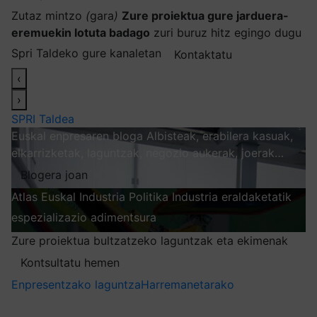
Zutaz mintzo
(
gara
)
Zure proiektua gure jarduera-
eremuekin lotuta badago
zuri buruz hitz egingo dugu
Spri Taldeko gure kanaletan
Kontaktatu
‹
›
SPRI Taldea
Euskal enpresaren bloga
Albisteak, erabilera kasuak,
elkarrizketak, laguntzak, negozio aukerak, joerak…
Blogera joan
Atlas
Euskal Industria Politika
Industria eraldaketatik
espezializazio adimentsura
Arakatu
Zure proiektua bultzatzeko laguntzak eta ekimenak
Kontsultatu hemen
Enpresentzako laguntza
Harremanetarako
Nire harpidetzak