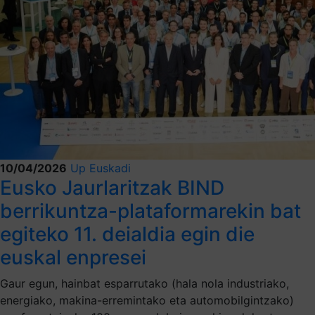
10/04/2026
Up Euskadi
Eusko Jaurlaritzak BIND
berrikuntza-plataformarekin bat
egiteko 11. deialdia egin die
euskal enpresei
Gaur egun, hainbat esparrutako (hala nola industriako,
energiako, makina-erremintako eta automobilgintzako)