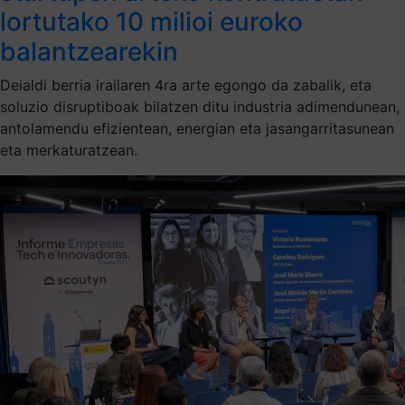
lortutako 10 milioi euroko
balantzearekin
Deialdi berria irailaren 4ra arte egongo da zabalik, eta
soluzio disruptiboak bilatzen ditu industria adimendunean,
antolamendu efizientean, energian eta jasangarritasunean
eta merkaturatzean.