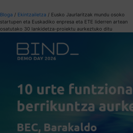
Aukeratu jaso nahi duzun informazioa
Bloga
/
Ekintzailetza
/
Eusko Jaurlaritzak mundu osoko
startupen eta Euskadiko enpresa eta ETE liderren artean
osatutako 30 lankidetza-proiektu aurkeztuko ditu