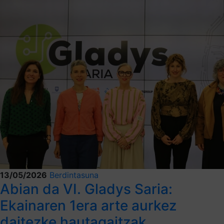
13/05/2026
Berdintasuna
Abian da VI. Gladys Saria:
Ekainaren 1era arte aurkez
daitezke hautagaitzak