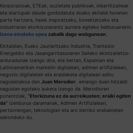
Korporazioak, ETEak, sozietate publikoak, inbertitzaileak
eta startupak daude gonbidatuta doako ekitaldi honetan
parte hartzera, haiek inspiratzeko, konektatzeko eta
industriaren etorkizunerantz aurrera egiteko helburuarekin.
Izena emateko epea
zabalik dago webgunean.
Ekitaldian, Eusko Jaurlaritzako Industria, Trantsizio
Energetiko eta Jasangarritasunaren Saileko ekintzailetza-
arduradunak izango dira, eta bertan, Espainian eta
Latinoamerikan marketin digitalean, adimen artifizialean,
negozio digitaletan eta eraldaketa digitalean aditu
nagusietakoa den
Juan Merodio
k emango duen hitzaldi
nagusian egoteko aukera izango da. Merodioren
ponentziak,
“Etorkizuna ez da aurreikusten; eraiki egiten
da”
izenburua daramanak, Adimen Artifizialean,
pertsonengan, teknologian eta aro berriko erabakietan
sakonduko du.