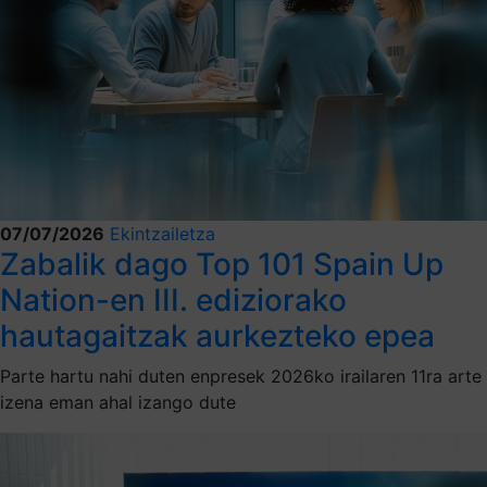
07/07/2026
Ekintzailetza
Zabalik dago Top 101 Spain Up
Nation-en III. ediziorako
hautagaitzak aurkezteko epea
Parte hartu nahi duten enpresek 2026ko irailaren 11ra arte
izena eman ahal izango dute