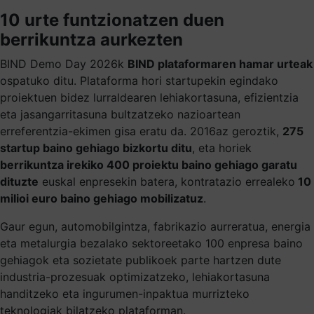
10 urte funtzionatzen duen
berrikuntza aurkezten
BIND Demo Day 2026k
BIND plataformaren hamar urteak
ospatuko ditu. Plataforma hori startupekin egindako
proiektuen bidez lurraldearen lehiakortasuna, efizientzia
eta jasangarritasuna bultzatzeko nazioartean
erreferentzia-ekimen gisa eratu da. 2016az geroztik,
275
startup baino gehiago bizkortu ditu
, eta horiek
berrikuntza irekiko 400 proiektu baino gehiago garatu
dituzte
euskal enpresekin batera, kontratazio errealeko
10
milioi euro baino gehiago mobilizatuz
.
Gaur egun, automobilgintza, fabrikazio aurreratua, energia
eta metalurgia bezalako sektoreetako 100 enpresa baino
gehiagok eta sozietate publikoek parte hartzen dute
industria-prozesuak optimizatzeko, lehiakortasuna
handitzeko eta ingurumen-inpaktua murrizteko
teknologiak bilatzeko plataforman.