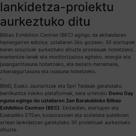
lankidetza-proiektu
aurkeztuko ditu
Bilbao Exhibition Centren (BEC) egingo da ekitaldiaren
hamargarren edizioa, uztailaren 2ko goizean. 30 startupek
beren soluzioak aurkeztuko dituzte prozesuak hobetzeko,
mantentze-lanak eta monitorizazioa egiteko, energia eta
jasangarritasuna hobetzeko, eta bezero-harremana,
zibersegurtasuna eta osasuna hobetzeko.
-
BIND, Eusko Jaurlaritzak eta Spri Taldeak garatutako
berrikuntza irekiko plataformak, bere urteroko
Demo Day
eguna egingo du uztailaren 2an Barakaldoko Bilbao
Exhibition Centren (BEC)
. Ekitaldian, startupen eta
Euskadiko ETEen, korporazioen eta sozietate publikoen
artean lankidetzan garatutako 30 proiektuak aurkeztuko
dituzte.