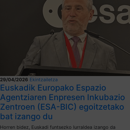
29/04/2026
Ekintzailetza
Euskadik Europako Espazio
Agentziaren Enpresen Inkubazio
Zentroen (ESA-BIC) egoitzetako
bat izango du
Horren bidez, Euskadi funtsezko lurraldea izango da