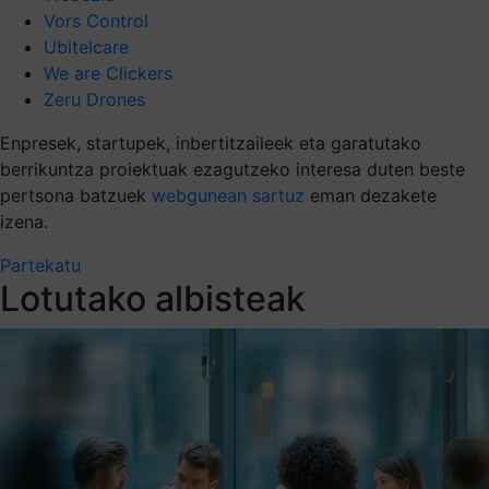
Vors Control
Ubitelcare
We are Clickers
Zeru Drones
Enpresek, startupek, inbertitzaileek eta garatutako
berrikuntza proiektuak ezagutzeko interesa duten beste
pertsona batzuek
webgunean sartuz
eman dezakete
izena.
Partekatu
Lotutako albisteak