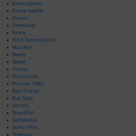
Electrogenos
Emaia Health
Flexoo
Greendeal
Innkia
ISSO Technologies
Muutech
Neety
Nneat
Osoigo
Photokrete
Process Talks
ReLi Energy
Rue Data
Secur0
SmartPM
Spiralwave
Sumo PPM
Trebezia