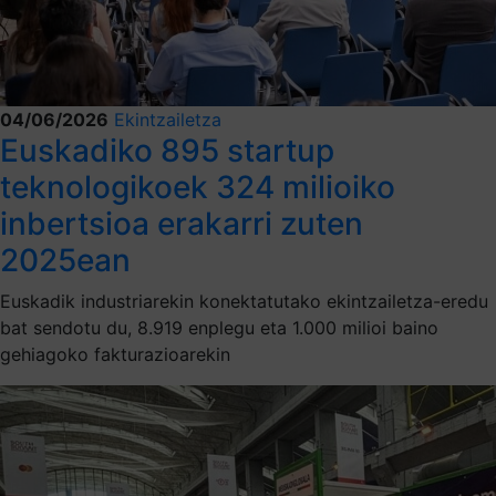
04/06/2026
Ekintzailetza
Euskadiko 895 startup
teknologikoek 324 milioiko
inbertsioa erakarri zuten
2025ean
Euskadik industriarekin konektatutako ekintzailetza-eredu
bat sendotu du, 8.919 enplegu eta 1.000 milioi baino
gehiagoko fakturazioarekin