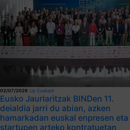
02/07/2026
Up Euskadi
Eusko Jaurlaritzak BINDen 11.
deialdia jarri du abian, azken
hamarkadan euskal enpresen eta
startupen arteko kontratuetan