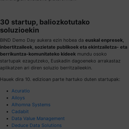
30 startup, baliozkotutako
soluzioekin
BIND Demo Day aukera ezin hobea da
euskal enpresek,
inbertitzaileek, sozietate publikoek eta ekintzailetza- eta
berrikuntza-komunitateko kideek
mundu osoko
startupak ezagutzeko, Euskadin dagoeneko arrakastaz
aplikatzen ari diren soluzio berritzaileekin.
Hauek dira 10. edizioan parte hartuko duten startupak:
Acuratio
Ailoys
Alhomna Systems
Cadabit
Data Value Management
Deduce Data Solutions