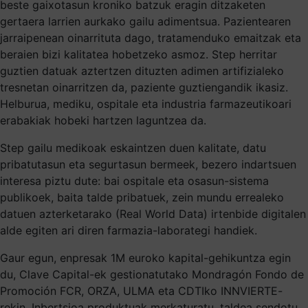
beste gaixotasun kroniko batzuk eragin ditzaketen
gertaera larrien aurkako gailu adimentsua. Pazientearen
jarraipenean oinarrituta dago, tratamenduko emaitzak eta
beraien bizi kalitatea hobetzeko asmoz. Step herritar
guztien datuak aztertzen dituzten adimen artifizialeko
tresnetan oinarritzen da, paziente guztiengandik ikasiz.
Helburua, mediku, ospitale eta industria farmazeutikoari
erabakiak hobeki hartzen laguntzea da.
Step gailu medikoak eskaintzen duen kalitate, datu
pribatutasun eta segurtasun bermeek, bezero indartsuen
interesa piztu dute: bai ospitale eta osasun-sistema
publikoek, baita talde pribatuek, zein mundu errealeko
datuen azterketarako (Real World Data) irtenbide digitalen
alde egiten ari diren farmazia-laborategi handiek.
Gaur egun, enpresak 1M euroko kapital-gehikuntza egin
du, Clave Capital-ek gestionatutako Mondragón Fondo de
Promoción FCR, ORZA, ULMA eta CDTIko INNVIERTE-
rekin. Inbertsioa produktuak merkaturatu, taldea sendotu