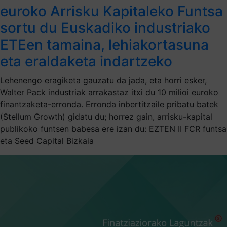
euroko Arrisku Kapitaleko Funtsa
sortu du Euskadiko industriako
ETEen tamaina, lehiakortasuna
eta eraldaketa indartzeko
Lehenengo eragiketa gauzatu da jada, eta horri esker,
Walter Pack industriak arrakastaz itxi du 10 milioi euroko
finantzaketa-erronda. Erronda inbertitzaile pribatu batek
(Stellum Growth) gidatu du; horrez gain, arrisku-kapital
publikoko funtsen babesa ere izan du: EZTEN II FCR funtsa
eta Seed Capital Bizkaia