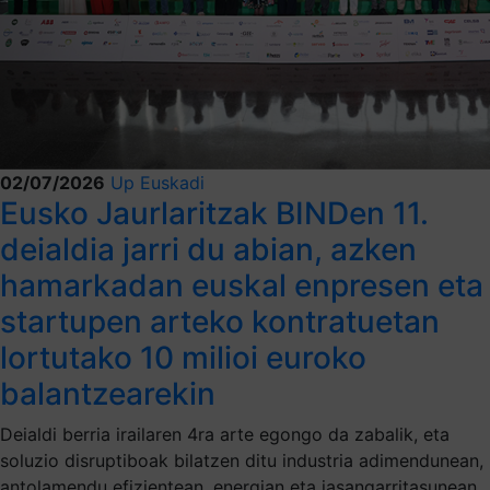
02/07/2026
Up Euskadi
Eusko Jaurlaritzak BINDen 11.
deialdia jarri du abian, azken
hamarkadan euskal enpresen eta
startupen arteko kontratuetan
lortutako 10 milioi euroko
balantzearekin
Deialdi berria irailaren 4ra arte egongo da zabalik, eta
soluzio disruptiboak bilatzen ditu industria adimendunean,
antolamendu efizientean, energian eta jasangarritasunean