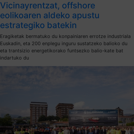
Vicinayrentzat, offshore
eolikoaren aldeko apustu
estrategiko batekin
Eragiketak bermatuko du konpainiaren errotze industriala
Euskadin, eta 200 enplegu inguru sustatzeko balioko du
eta trantsizio energetikorako funtsezko balio-kate bat
indartuko du