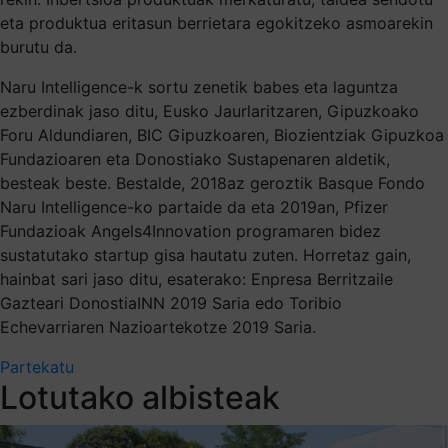
eta produktua eritasun berrietara egokitzeko asmoarekin
burutu da.
Naru Intelligence-k sortu zenetik babes eta laguntza
ezberdinak jaso ditu, Eusko Jaurlaritzaren, Gipuzkoako
Foru Aldundiaren, BIC Gipuzkoaren, Biozientziak Gipuzkoa
Fundazioaren eta Donostiako Sustapenaren aldetik,
besteak beste. Bestalde, 2018az geroztik Basque Fondo
Naru Intelligence-ko partaide da eta 2019an, Pfizer
Fundazioak Angels4Innovation programaren bidez
sustatutako startup gisa hautatu zuten. Horretaz gain,
hainbat sari jaso ditu, esaterako: Enpresa Berritzaile
Gazteari DonostiaINN 2019 Saria edo Toribio
Echevarriaren Nazioartekotze 2019 Saria.
Partekatu
Lotutako albisteak