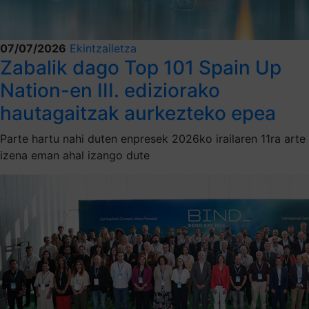
07/07/2026
Ekintzailetza
Zabalik dago Top 101 Spain Up
Nation-en III. ediziorako
hautagaitzak aurkezteko epea
Parte hartu nahi duten enpresek 2026ko irailaren 11ra arte
izena eman ahal izango dute