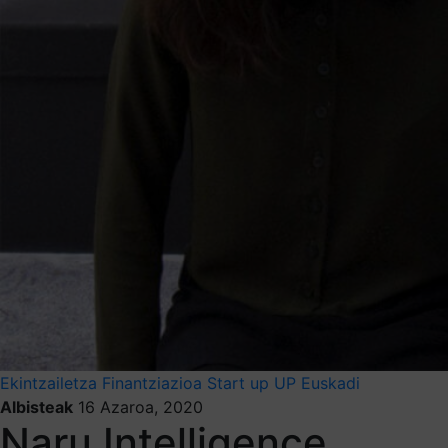
Ekintzailetza
Finantziazioa
Start up
UP Euskadi
Albisteak
16 Azaroa, 2020
Naru Intelligence