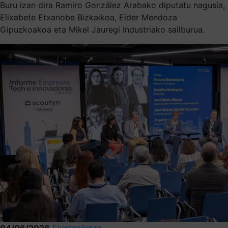
Buru izan dira Ramiro González Arabako diputatu nagusia,
Elixabete Etxanobe Bizkaikoa, Eider Mendoza
Gipuzkoakoa eta Mikel Jauregi Industriako sailburua.
04/06/2026
Ekintzailetza