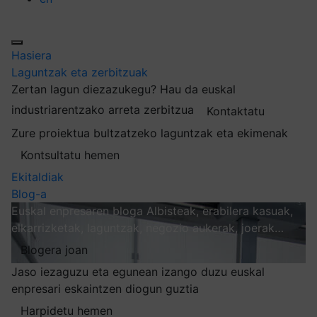
Hasiera
Laguntzak eta zerbitzuak
Zertan lagun diezazukegu?
Hau da euskal
industriarentzako arreta zerbitzua
Kontaktatu
Zure proiektua bultzatzeko laguntzak eta ekimenak
Kontsultatu hemen
Ekitaldiak
Blog-a
Euskal enpresaren bloga
Albisteak, erabilera kasuak,
elkarrizketak, laguntzak, negozio aukerak, joerak…
Blogera joan
Jaso iezaguzu eta egunean izango duzu euskal
enpresari eskaintzen diogun guztia
Harpidetu hemen