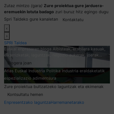
Zutaz mintzo
(
gara
)
Zure proiektua gure jarduera-
eremuekin lotuta badago
zuri buruz hitz egingo dugu
Spri Taldeko gure kanaletan
Kontaktatu
‹
›
SPRI Taldea
Euskal enpresaren bloga
Albisteak, erabilera kasuak,
elkarrizketak, laguntzak, negozio aukerak, joerak…
Blogera joan
Atlas
Euskal Industria Politika
Industria eraldaketatik
espezializazio adimentsura
Arakatu
Zure proiektua bultzatzeko laguntzak eta ekimenak
Kontsultatu hemen
Enpresentzako laguntza
Harremanetarako
Nire harpidetzak