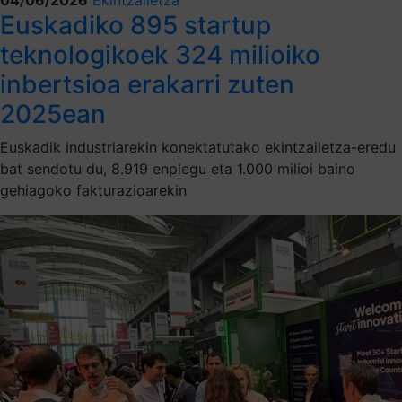
Euskadiko 895 startup
teknologikoek 324 milioiko
inbertsioa erakarri zuten
2025ean
Euskadik industriarekin konektatutako ekintzailetza-eredu
bat sendotu du, 8.919 enplegu eta 1.000 milioi baino
gehiagoko fakturazioarekin