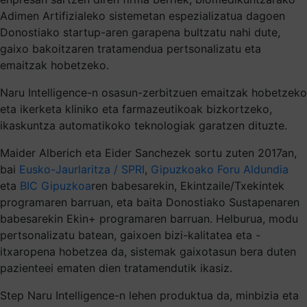
Adimen Artifizialeko sistemetan espezializatua dagoen
Donostiako startup-aren garapena bultzatu nahi dute,
gaixo bakoitzaren tratamendua pertsonalizatu eta
emaitzak hobetzeko.
Naru Intelligence-n osasun-zerbitzuen emaitzak hobetzeko
eta ikerketa kliniko eta farmazeutikoak bizkortzeko,
ikaskuntza automatikoko teknologiak garatzen dituzte.
Maider Alberich eta Eider Sanchezek sortu zuten 2017an,
bai
Eusko-Jaurlaritza / SPRI
,
Gipuzkoako Foru Aldundia
eta
BIC Gipuzkoa
ren babesarekin, Ekintzaile/Txekintek
programaren barruan, eta baita Donostiako Sustapenaren
babesarekin Ekin+ programaren barruan. Helburua, modu
pertsonalizatu batean, gaixoen bizi-kalitatea eta -
itxaropena hobetzea da, sistemak gaixotasun bera duten
pazienteei ematen dien tratamendutik ikasiz.
Step Naru Intelligence-n lehen produktua da, minbizia eta