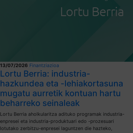
13/07/2026
Finantziazioa
Lortu Berria: industria-
hazkundea eta -lehiakortasuna
mugatu aurretik kontuan hartu
beharreko seinaleak
Lortu Berria aholkularitza adituko programak industria-
enpresei eta industria-produktuari edo -prozesuari
lotutako zerbitzu-enpresei laguntzen die hazteko,