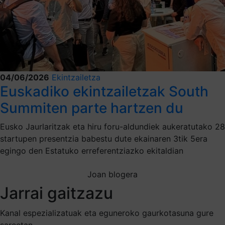
04/06/2026
Ekintzailetza
Euskadiko ekintzailetzak South
Summiten parte hartzen du
Eusko Jaurlaritzak eta hiru foru-aldundiek aukeratutako 28
startupen presentzia babestu dute ekainaren 3tik 5era
egingo den Estatuko erreferentziazko ekitaldian
Joan blogera
Jarrai gaitzazu
Kanal espezializatuak eta eguneroko gaurkotasuna gure
sareetan.