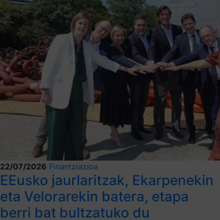
22/07/2026
Finantziazioa
EEusko jaurlaritzak, Ekarpenekin
eta Velorarekin batera, etapa
berri bat bultzatuko du