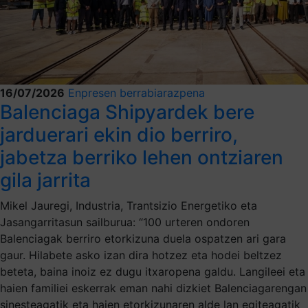
16/07/2026
Enpresen berrabiarazpena
Balenciaga Shipyardek bere
jarduerari ekin dio berriro,
jabetza berriko lehen ontziaren
gila jarrita
Mikel Jauregi, Industria, Trantsizio Energetiko eta
Jasangarritasun sailburua: “100 urteren ondoren
Balenciagak berriro etorkizuna duela ospatzen ari gara
gaur. Hilabete asko izan dira hotzez eta hodei beltzez
beteta, baina inoiz ez dugu itxaropena galdu. Langileei eta
haien familiei eskerrak eman nahi dizkiet Balenciagarengan
sinesteagatik eta haien etorkizunaren alde lan egiteagatik