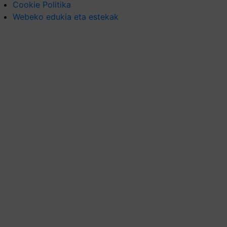
Cookie Politika
Webeko edukia eta estekak