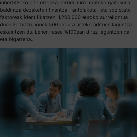
inbertitzeko edo erronka berriei aurre egiteko gaitasuna
baldintza dezaketen finantza-, antolaketa- eta sozietate-
faktoreak identifikatzen. 1.200.000 euroko aurrekontua
duen zerbitzu honek 500 ordura arteko adituen laguntza
eskaintzen du. Lehen fasea %100ean diruz laguntzen da,
eta bigarrena...