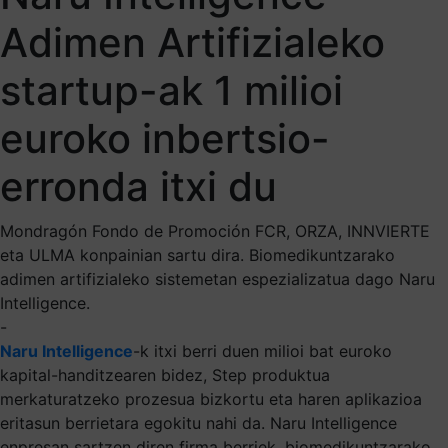
Adimen Artifizialeko
startup-ak 1 milioi
euroko inbertsio-
erronda itxi du
Mondragón Fondo de Promoción FCR, ORZA, INNVIERTE
eta ULMA konpainian sartu dira. Biomedikuntzarako
adimen artifizialeko sistemetan espezializatua dago Naru
Intelligence.
-
Naru Intelligence
-k itxi berri duen milioi bat euroko
kapital-handitzearen bidez, Step produktua
merkaturatzeko prozesua bizkortu eta haren aplikazioa
eritasun berrietara egokitu nahi da. Naru Intelligence
enpresan sartzen diren firma berriek, biomedikuntzarako