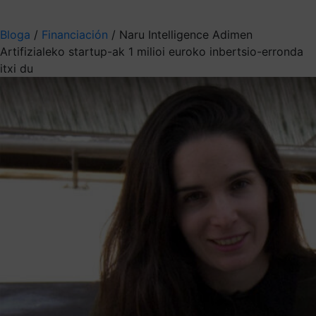
Aukeratu jaso nahi duzun informazioa
Bloga
/
Financiación
/
Naru Intelligence Adimen
Artifizialeko startup-ak 1 milioi euroko inbertsio-erronda
itxi du