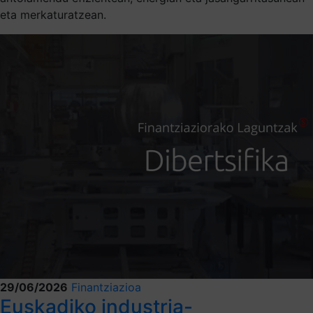
eta merkaturatzean.
29/06/2026
Finantziazioa
Euskadiko industria-