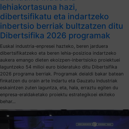
lehiakortasuna hazi,
dibertsifikatu eta indartzeko
inbertsio berriak bultzatzen ditu
Dibertsifika 2026 programak
Euskal industria-enpresei hazteko, beren jarduera
dibertsifikatzeko eta beren lehia-posizioa indartzeko
aukera emango dieten ekoizpen-inbertsioko proiektuei
laguntzeko 54 milioi euro bideratuko ditu Dibertsifika
2026 programa berriak. Programak deialdi bakar batean
finkatzen du orain arte Indartu eta Gauzatu Industriak
eskaintzen zuten laguntza, eta, hala, erraztu egiten du
enpresa-eraldaketako proiektu estrategikoei ekiteko
behar...