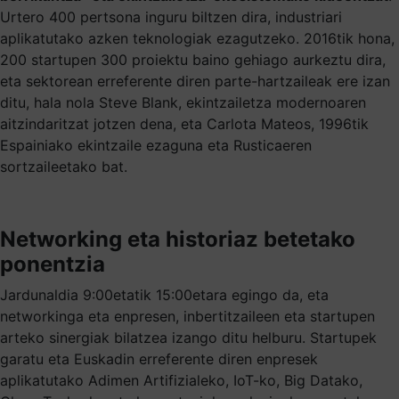
Urtero 400 pertsona inguru biltzen dira, industriari
aplikatutako azken teknologiak ezagutzeko. 2016tik hona,
200 startupen 300 proiektu baino gehiago aurkeztu dira,
eta sektorean erreferente diren parte-hartzaileak ere izan
ditu, hala nola Steve Blank, ekintzailetza modernoaren
aitzindaritzat jotzen dena, eta Carlota Mateos, 1996tik
Espainiako ekintzaile ezaguna eta Rusticaeren
sortzaileetako bat.
Networking eta historiaz betetako
ponentzia
Jardunaldia 9:00etatik 15:00etara egingo da, eta
networkinga eta enpresen, inbertitzaileen eta startupen
arteko sinergiak bilatzea izango ditu helburu. Startupek
garatu eta Euskadin erreferente diren enpresek
aplikatutako Adimen Artifizialeko, IoT-ko, Big Datako,