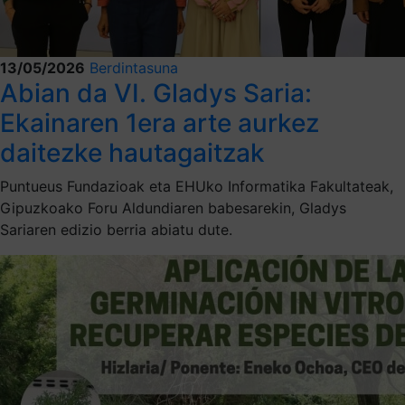
13/05/2026
Berdintasuna
Abian da VI. Gladys Saria:
Ekainaren 1era arte aurkez
daitezke hautagaitzak
Puntueus Fundazioak eta EHUko Informatika Fakultateak,
Gipuzkoako Foru Aldundiaren babesarekin, Gladys
Sariaren edizio berria abiatu dute.