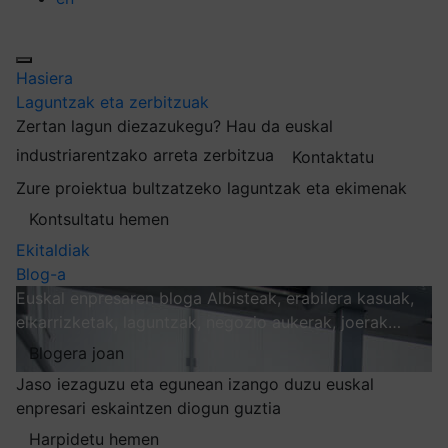
Hasiera
Laguntzak eta zerbitzuak
Zertan lagun diezazukegu?
Hau da euskal
industriarentzako arreta zerbitzua
Kontaktatu
Zure proiektua bultzatzeko laguntzak eta ekimenak
Kontsultatu hemen
Ekitaldiak
Blog-a
Euskal enpresaren bloga
Albisteak, erabilera kasuak,
elkarrizketak, laguntzak, negozio aukerak, joerak…
Blogera joan
Jaso iezaguzu eta egunean izango duzu euskal
enpresari eskaintzen diogun guztia
Harpidetu hemen