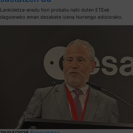
Lankidetza-eredu hori probatu nahi duten ETEek
dagoeneko eman dezakete izena hurrengo ediziorako.
29/04/2026
Ekintzailetza