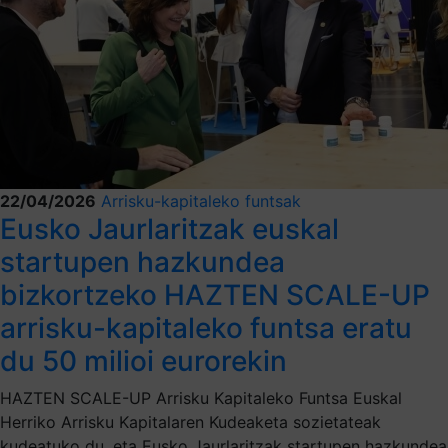
22/04/2026
Arrisku-kapitaleko funtsak
Eusko Jaurlaritzak euskal
startupen hazkundea
bizkortzeko HAZTEN SCALE-UP
arrisku-kapitaleko funtsa eratu
du 50 milioi eurorekin
HAZTEN SCALE-UP Arrisku Kapitaleko Funtsa Euskal
Herriko Arrisku Kapitalaren Kudeaketa sozietateak
kudeatuko du, eta Eusko Jaurlaritzak startupen hazkundea