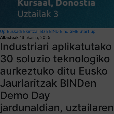
Up Euskadi
Ekintzailetza
BIND
Bind SME
Start up
Albisteak
16 ekaina, 2025
Industriari aplikatutako
30 soluzio teknologiko
aurkeztuko ditu Eusko
Jaurlaritzak BINDen
Demo Day
jardunaldian, uztailaren