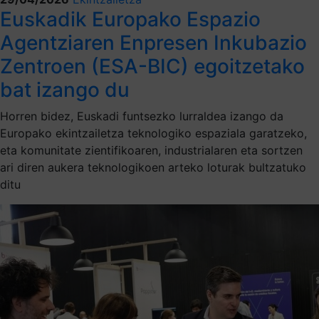
Euskadik Europako Espazio
Agentziaren Enpresen Inkubazio
Zentroen (ESA-BIC) egoitzetako
bat izango du
Horren bidez, Euskadi funtsezko lurraldea izango da
Europako ekintzailetza teknologiko espaziala garatzeko,
eta komunitate zientifikoaren, industrialaren eta sortzen
ari diren aukera teknologikoen arteko loturak bultzatuko
ditu