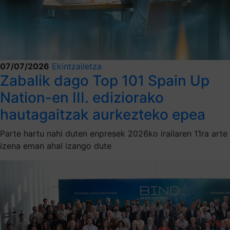
07/07/2026
Ekintzailetza
Zabalik dago Top 101 Spain Up
Nation-en III. ediziorako
hautagaitzak aurkezteko epea
Parte hartu nahi duten enpresek 2026ko irailaren 11ra arte
izena eman ahal izango dute