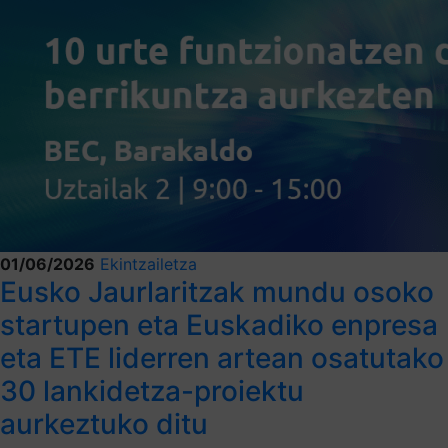
01/06/2026
Ekintzailetza
Eusko Jaurlaritzak mundu osoko
startupen eta Euskadiko enpresa
eta ETE liderren artean osatutako
30 lankidetza-proiektu
aurkeztuko ditu