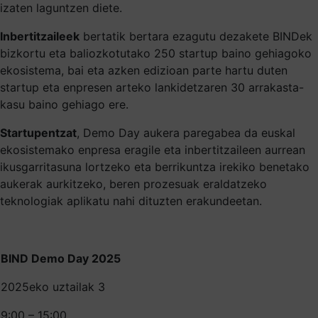
izaten laguntzen diete.
Inbertitzaileek
bertatik bertara ezagutu dezakete BINDek
bizkortu eta baliozkotutako 250 startup baino gehiagoko
ekosistema, bai eta azken edizioan parte hartu duten
startup eta enpresen arteko lankidetzaren 30 arrakasta-
kasu baino gehiago ere.
Startupentzat
, Demo Day aukera paregabea da euskal
ekosistemako enpresa eragile eta inbertitzaileen aurrean
ikusgarritasuna lortzeko eta berrikuntza irekiko benetako
aukerak aurkitzeko, beren prozesuak eraldatzeko
teknologiak aplikatu nahi dituzten erakundeetan.
BIND Demo Day 2025
2025eko uztailak 3
9:00 – 15:00