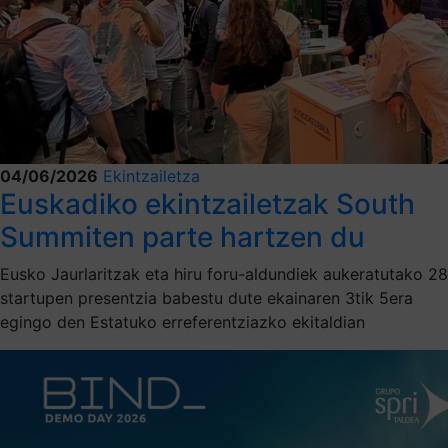
04/06/2026
Ekintzailetza
Euskadiko ekintzailetzak South
Summiten parte hartzen du
Eusko Jaurlaritzak eta hiru foru-aldundiek aukeratutako 28
startupen presentzia babestu dute ekainaren 3tik 5era
egingo den Estatuko erreferentziazko ekitaldian