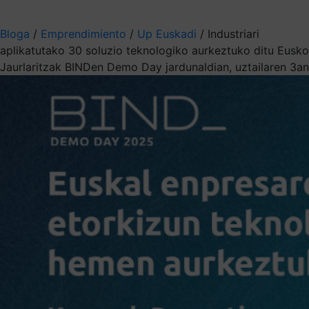
Aukeratu jaso nahi duzun informazioa
Bloga
/
Emprendimiento
/
Up Euskadi
/
Industriari
aplikatutako 30 soluzio teknologiko aurkeztuko ditu Eusko
Jaurlaritzak BINDen Demo Day jardunaldian, uztailaren 3an