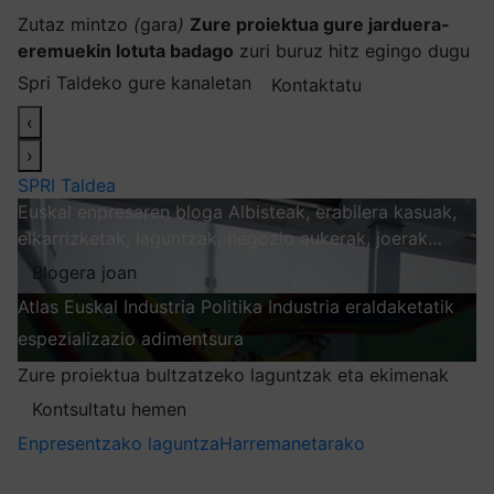
Zutaz mintzo
(
gara
)
Zure proiektua gure jarduera-
eremuekin lotuta badago
zuri buruz hitz egingo dugu
Spri Taldeko gure kanaletan
Kontaktatu
‹
›
SPRI Taldea
Euskal enpresaren bloga
Albisteak, erabilera kasuak,
elkarrizketak, laguntzak, negozio aukerak, joerak…
Blogera joan
Atlas
Euskal Industria Politika
Industria eraldaketatik
espezializazio adimentsura
Arakatu
Zure proiektua bultzatzeko laguntzak eta ekimenak
Kontsultatu hemen
Enpresentzako laguntza
Harremanetarako
Nire harpidetzak