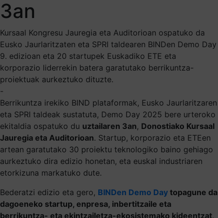
3an
Kursaal Kongresu Jauregia eta Auditorioan ospatuko da
Eusko Jaurlaritzaten eta SPRI taldearen BINDen Demo Day
9. edizioan eta 20 startupek Euskadiko ETE eta
korporazio liderrekin batera garatutako berrikuntza-
proiektuak aurkeztuko dituzte.
-
Berrikuntza irekiko BIND plataformak, Eusko Jaurlaritzaren
eta SPRI taldeak sustatuta, Demo Day 2025 bere urteroko
ekitaldia ospatuko du
uztailaren 3an
,
Donostiako Kursaal
Jauregia eta Auditorioan
. Startup, korporazio eta ETEen
artean garatutako 30 proiektu teknologiko baino gehiago
aurkeztuko dira edizio honetan, eta euskal industriaren
etorkizuna markatuko dute.
Bederatzi edizio eta gero,
BINDen Demo Day
topagune da
dagoeneko startup, enpresa, inbertitzaile eta
berrikuntza- eta ekintzailetza-ekosistemako kideentzat
.