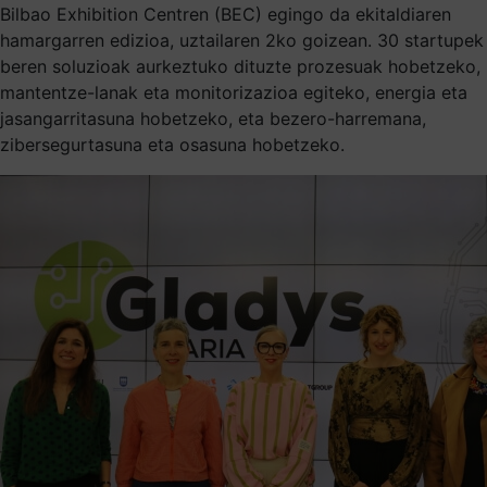
Bilbao Exhibition Centren (BEC) egingo da ekitaldiaren
hamargarren edizioa, uztailaren 2ko goizean. 30 startupek
beren soluzioak aurkeztuko dituzte prozesuak hobetzeko,
mantentze-lanak eta monitorizazioa egiteko, energia eta
jasangarritasuna hobetzeko, eta bezero-harremana,
zibersegurtasuna eta osasuna hobetzeko.