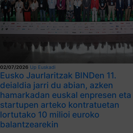
02/07/2026
Up Euskadi
Eusko Jaurlaritzak BINDen 11.
deialdia jarri du abian, azken
hamarkadan euskal enpresen eta
startupen arteko kontratuetan
lortutako 10 milioi euroko
balantzearekin