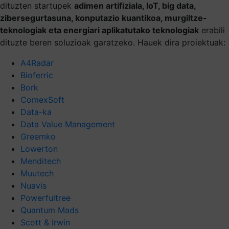
dituzten startupek
adimen artifiziala, IoT, big data,
zibersegurtasuna, konputazio kuantikoa, murgiltze-
teknologiak eta energiari aplikatutako teknologiak
erabili
dituzte beren soluzioak garatzeko. Hauek dira proiektuak:
A4Radar
Bioferric
Bork
ComexSoft
Data-ka
Data Value Management
Greemko
Lowerton
Menditech
Muutech
Nuavis
Powerfultree
Quantum Mads
Scott & Irwin