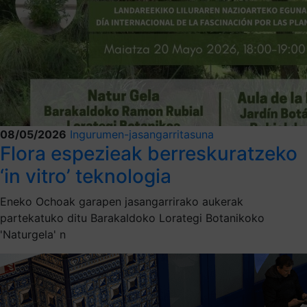
08/05/2026
Ingurumen-jasangarritasuna
Flora espezieak berreskuratzeko
‘in vitro’ teknologia
Eneko Ochoak garapen jasangarrirako aukerak
partekatuko ditu Barakaldoko Lorategi Botanikoko
'Naturgela' n