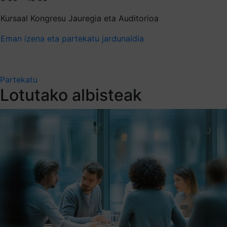
Kursaal Kongresu Jauregia eta Auditorioa
Eman izena eta partekatu jardunaldia
Partekatu
Lotutako albisteak