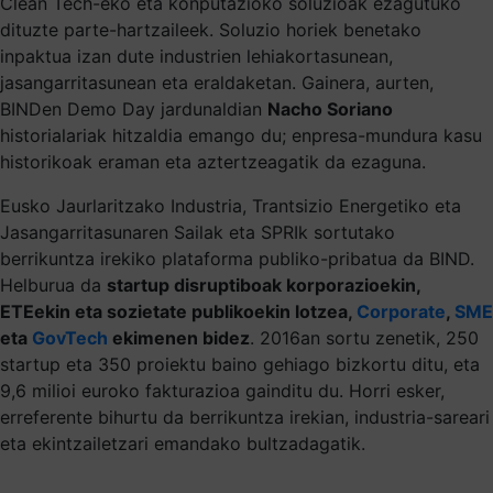
Clean Tech-eko eta konputazioko soluzioak ezagutuko
dituzte parte-hartzaileek. Soluzio horiek benetako
inpaktua izan dute industrien lehiakortasunean,
jasangarritasunean eta eraldaketan. Gainera, aurten,
BINDen Demo Day jardunaldian
Nacho Soriano
historialariak hitzaldia emango du; enpresa-mundura kasu
historikoak eraman eta aztertzeagatik da ezaguna.
Eusko Jaurlaritzako Industria, Trantsizio Energetiko eta
Jasangarritasunaren Sailak eta SPRIk sortutako
berrikuntza irekiko plataforma publiko-pribatua da BIND.
Helburua da
startup disruptiboak korporazioekin,
ETEekin eta sozietate publikoekin lotzea,
Corporate
,
SME
eta
GovTech
ekimenen bidez
. 2016an sortu zenetik, 250
startup eta 350 proiektu baino gehiago bizkortu ditu, eta
9,6 milioi euroko fakturazioa gainditu du. Horri esker,
erreferente bihurtu da berrikuntza irekian, industria-sareari
eta ekintzailetzari emandako bultzadagatik.