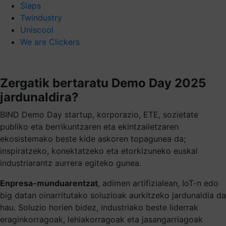
Siaps
Twindustry
Uniscool
We are Clickers
Zergatik bertaratu Demo Day 2025
jardunaldira?
BIND Demo Day startup, korporazio, ETE, sozietate
publiko eta berrikuntzaren eta ekintzailetzaren
ekosistemako beste kide askoren topagunea da;
inspiratzeko, konektatzeko eta etorkizuneko euskal
industriarantz aurrera egiteko gunea.
Enpresa-munduarentzat
, adimen artifizialean, IoT-n edo
big datan oinarritutako soluzioak aurkitzeko jardunaldia da
hau. Soluzio horien bidez, industriako beste liderrak
eraginkorragoak, lehiakorragoak eta jasangarriagoak