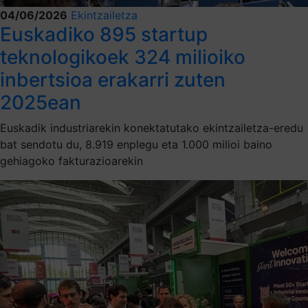
04/06/2026
Ekintzailetza
Euskadiko 895 startup
teknologikoek 324 milioiko
inbertsioa erakarri zuten
2025ean
Euskadik industriarekin konektatutako ekintzailetza-eredu
bat sendotu du, 8.919 enplegu eta 1.000 milioi baino
gehiagoko fakturazioarekin