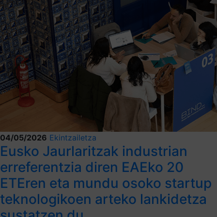
04/05/2026
Ekintzailetza
Eusko Jaurlaritzak industrian
erreferentzia diren EAEko 20
ETEren eta mundu osoko startup
teknologikoen arteko lankidetza
sustatzen du