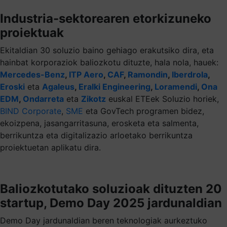
Industria-sektorearen etorkizuneko
proiektuak
Ekitaldian 30 soluzio baino gehiago erakutsiko dira, eta
hainbat korporaziok baliozkotu dituzte, hala nola, hauek:
Mercedes-Benz
,
ITP Aero
,
CAF
,
Ramondin
,
Iberdrola
,
Eroski
eta
Agaleus
,
Eralki Engineering
,
Loramendi
,
Ona
EDM
,
Ondarreta
eta
Zikotz
euskal ETEek Soluzio horiek,
BIND Corporate
,
SME
eta GovTech programen bidez,
ekoizpena, jasangarritasuna, erosketa eta salmenta,
berrikuntza eta digitalizazio arloetako berrikuntza
proiektuetan aplikatu dira.
Baliozkotutako soluzioak dituzten 20
startup, Demo Day 2025 jardunaldian
Demo Day jardunaldian beren teknologiak aurkeztuko