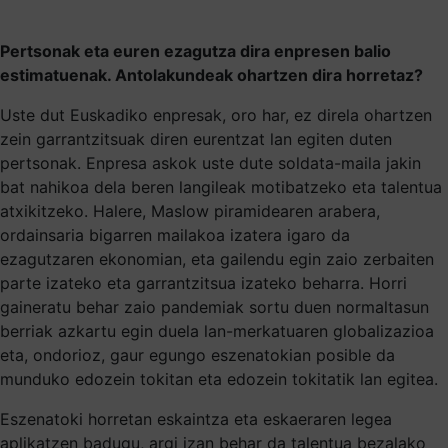
Pertsonak eta euren ezagutza dira enpresen balio
estimatuenak. Antolakundeak ohartzen dira horretaz?
Uste dut Euskadiko enpresak, oro har, ez direla ohartzen
zein garrantzitsuak diren eurentzat lan egiten duten
pertsonak. Enpresa askok uste dute soldata-maila jakin
bat nahikoa dela beren langileak motibatzeko eta talentua
atxikitzeko. Halere, Maslow piramidearen arabera,
ordainsaria bigarren mailakoa izatera igaro da
ezagutzaren ekonomian, eta gailendu egin zaio zerbaiten
parte izateko eta garrantzitsua izateko beharra. Horri
gaineratu behar zaio pandemiak sortu duen normaltasun
berriak azkartu egin duela lan-merkatuaren globalizazioa
eta, ondorioz, gaur egungo eszenatokian posible da
munduko edozein tokitan eta edozein tokitatik lan egitea.
Eszenatoki horretan eskaintza eta eskaeraren legea
aplikatzen badugu, argi izan behar da talentua bezalako