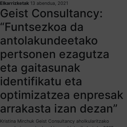
Elkarrizketak
13 abendua, 2021
Geist Consultancy:
“Funtsezkoa da
antolakundeetako
pertsonen ezagutza
eta gaitasunak
identifikatu eta
optimizatzea enpresak
arrakasta izan dezan”
Kristina Mirchuk Geist Consultancy aholkularitzako