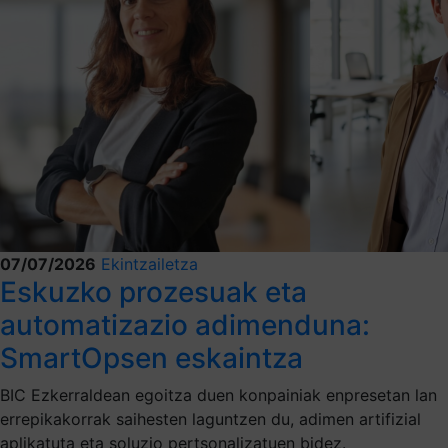
07/07/2026
Ekintzailetza
Eskuzko prozesuak eta
automatizazio adimenduna:
SmartOpsen eskaintza
BIC Ezkerraldean egoitza duen konpainiak enpresetan lan
errepikakorrak saihesten laguntzen du, adimen artifizial
aplikatuta eta soluzio pertsonalizatuen bidez.