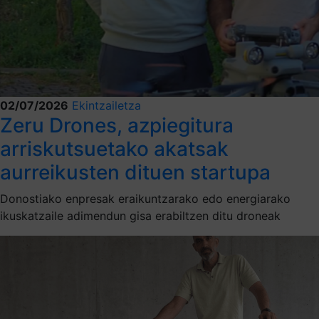
02/07/2026
Ekintzailetza
Zeru Drones, azpiegitura
arriskutsuetako akatsak
aurreikusten dituen startupa
Donostiako enpresak eraikuntzarako edo energiarako
ikuskatzaile adimendun gisa erabiltzen ditu droneak