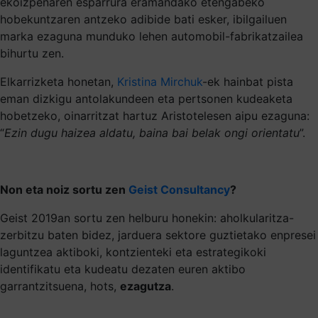
ekoizpenaren esparrura eramandako etengabeko
hobekuntzaren antzeko adibide bati esker, ibilgailuen
marka ezaguna munduko lehen automobil-fabrikatzailea
bihurtu zen.
Elkarrizketa honetan,
Kristina Mirchuk
-ek hainbat pista
eman dizkigu antolakundeen eta pertsonen kudeaketa
hobetzeko, oinarritzat hartuz Aristotelesen aipu ezaguna:
“
Ezin dugu haizea aldatu, baina bai belak ongi orientatu
”.
Non eta noiz sortu zen
Geist Consultancy
?
Geist 2019an sortu zen helburu honekin: aholkularitza-
zerbitzu baten bidez, jarduera sektore guztietako enpresei
laguntzea aktiboki, kontzienteki eta estrategikoki
identifikatu eta kudeatu dezaten euren aktibo
garrantzitsuena, hots,
ezagutza
.