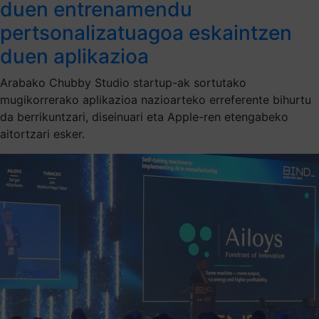
duen entrenamendu
pertsonalizatuagoa eskaintzen
duen aplikazioa
Arabako Chubby Studio startup-ak sortutako
mugikorrerako aplikazioa nazioarteko erreferente bihurtu
da berrikuntzari, diseinuari eta Apple-ren etengabeko
aitortzari esker.