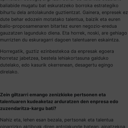
baliabide mugatu bat eskuratzeko borroka estrategiko
bihurtu dela antolakunde guztientzat. Gainera, enpresek ez
dute behar edozein motatako talentua, baizik eta euren
balio-proposamenaren bitartez euren negozio-eredua
gauzatzen lagunduko diena. Eta horrek, noski, are gehiago
murrizten du eskuragarri dagoen talentuaren eskaintza.
Horregatik, guztiz ezinbestekoa da enpresak egoera
horretaz jabetzea, bestela lehiakortasuna galduko
dutelako, edo kasurik okerrenean, desagertu egingo
direlako.
Zein giltzarri emango zenizkioke pertsonen eta
talentuaren kudeaketaz arduratzen den enpresa edo
zuzendaritza-kargu bati?
Nahiz eta, lehen esan bezala, pertsonak eta talentua
oinarrizko aktiboak diren antolakunde batean, aipatzekoa