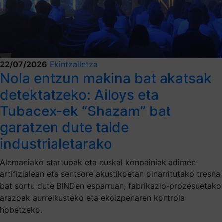
22/07/2026
Ekintzailetza
Nola entzun makina bat akatsak
detektatzeko: Ailoys eta
Tubacex-ek “Shazam” bat
garatzen dute talde
industrialetarako
Alemaniako startupak eta euskal konpainiak adimen
artifizialean eta sentsore akustikoetan oinarritutako tresna
bat sortu dute BINDen esparruan, fabrikazio-prozesuetako
arazoak aurreikusteko eta ekoizpenaren kontrola
hobetzeko.