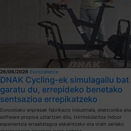
26/06/2026
Ekintzailetza
DNAK Cycling-ek simulagailu bat
garatu du, errepideko benetako
sentsazioa errepikatzeko
Donostiako enpresak fabrikazio industriala, elektronika eta
software propioa uztartzen ditu, txirrindularitza indoor
esperientzia errealistagoa eskaintzeko eta orain serieko
ekoizpenaren erronkari aurre egiteko.