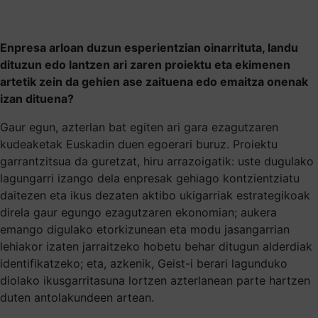
Enpresa arloan duzun esperientzian oinarrituta, landu
dituzun edo lantzen ari zaren proiektu eta ekimenen
artetik zein da gehien ase zaituena edo emaitza onenak
izan dituena?
Gaur egun, azterlan bat egiten ari gara ezagutzaren
kudeaketak Euskadin duen egoerari buruz. Proiektu
garrantzitsua da guretzat, hiru arrazoigatik: uste dugulako
lagungarri izango dela enpresak gehiago kontzientziatu
daitezen eta ikus dezaten aktibo ukigarriak estrategikoak
direla gaur egungo ezagutzaren ekonomian; aukera
emango digulako etorkizunean eta modu jasangarrian
lehiakor izaten jarraitzeko hobetu behar ditugun alderdiak
identifikatzeko; eta, azkenik, Geist-i berari lagunduko
diolako ikusgarritasuna lortzen azterlanean parte hartzen
duten antolakundeen artean.