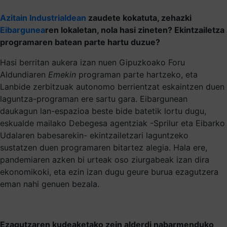
Azitain Industrialdean
zaudete kokatuta, zehazki
Eibargunea
ren lokaletan, nola hasi zineten? Ekintzailetza
programaren batean parte hartu duzue?
Hasi berritan aukera izan nuen Gipuzkoako Foru
Aldundiaren
Emekin
programan parte hartzeko, eta
Lanbide zerbitzuak autonomo berrientzat eskaintzen duen
laguntza-programan ere sartu gara. Eibargunean
daukagun lan-espazioa beste bide batetik lortu dugu,
eskualde mailako Debegesa agentziak -Sprilur eta Eibarko
Udalaren babesarekin- ekintzailetzari laguntzeko
sustatzen duen programaren bitartez alegia. Hala ere,
pandemiaren azken bi urteak oso ziurgabeak izan dira
ekonomikoki, eta ezin izan dugu geure burua ezagutzera
eman nahi genuen bezala.
Ezagutzaren kudeaketako zein alderdi nabarmenduko