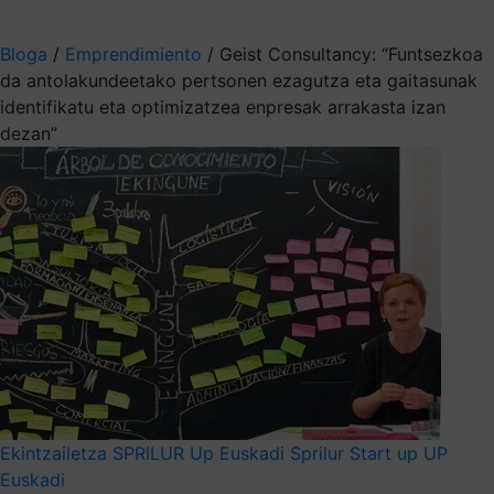
Aukeratu jaso nahi duzun informazioa
Bloga
/
Emprendimiento
/
Geist Consultancy: “Funtsezkoa
da antolakundeetako pertsonen ezagutza eta gaitasunak
identifikatu eta optimizatzea enpresak arrakasta izan
dezan”
Ekintzailetza
SPRILUR
Up Euskadi
Sprilur
Start up
UP
Euskadi