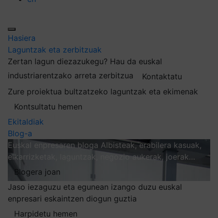
Hasiera
Laguntzak eta zerbitzuak
Zertan lagun diezazukegu?
Hau da euskal
industriarentzako arreta zerbitzua
Kontaktatu
Zure proiektua bultzatzeko laguntzak eta ekimenak
Kontsultatu hemen
Ekitaldiak
Blog-a
Euskal enpresaren bloga
Albisteak, erabilera kasuak,
elkarrizketak, laguntzak, negozio aukerak, joerak…
Blogera joan
Jaso iezaguzu eta egunean izango duzu euskal
enpresari eskaintzen diogun guztia
Harpidetu hemen