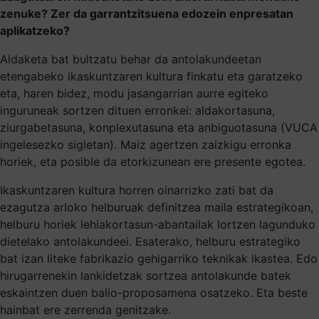
zenuke? Zer da garrantzitsuena edozein enpresatan
aplikatzeko?
Aldaketa bat bultzatu behar da antolakundeetan
etengabeko ikaskuntzaren kultura finkatu eta garatzeko
eta, haren bidez, modu jasangarrian aurre egiteko
inguruneak sortzen dituen erronkei: aldakortasuna,
ziurgabetasuna, konplexutasuna eta anbiguotasuna (VUCA
ingelesezko sigletan). Maiz agertzen zaizkigu erronka
horiek, eta posible da etorkizunean ere presente egotea.
Ikaskuntzaren kultura horren oinarrizko zati bat da
ezagutza arloko helburuak definitzea maila estrategikoan,
helburu horiek lehiakortasun-abantailak lortzen lagunduko
dietelako antolakundeei. Esaterako, helburu estrategiko
bat izan liteke fabrikazio gehigarriko teknikak ikastea. Edo
hirugarrenekin lankidetzak sortzea antolakunde batek
eskaintzen duen balio-proposamena osatzeko. Eta beste
hainbat ere zerrenda genitzake.