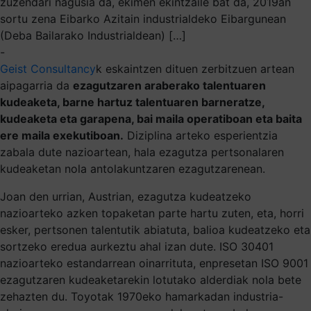
zuzendari nagusia da, ekimen ekintzaile bat da, 2019an
sortu zena Eibarko Azitain industrialdeko Eibargunean
(Deba Bailarako Industrialdean) […]
-
Geist Consultancy
k eskaintzen dituen zerbitzuen artean
aipagarria da
ezagutzaren araberako talentuaren
kudeaketa, barne hartuz talentuaren barneratze,
kudeaketa eta garapena, bai maila operatiboan eta baita
ere maila exekutiboan.
Diziplina arteko esperientzia
zabala dute nazioartean, hala ezagutza pertsonalaren
kudeaketan nola antolakuntzaren ezagutzarenean.
Joan den urrian, Austrian, ezagutza kudeatzeko
nazioarteko azken topaketan parte hartu zuten, eta, horri
esker, pertsonen talentutik abiatuta, balioa kudeatzeko eta
sortzeko eredua aurkeztu ahal izan dute. ISO 30401
nazioarteko estandarrean oinarrituta, enpresetan ISO 9001
ezagutzaren kudeaketarekin lotutako alderdiak nola bete
zehazten du. Toyotak 1970eko hamarkadan industria-