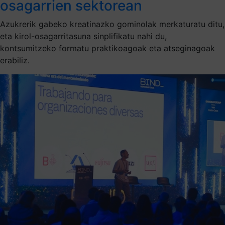
osagarrien sektorean
Azukrerik gabeko kreatinazko gominolak merkaturatu ditu,
eta kirol-osagarritasuna sinplifikatu nahi du,
kontsumitzeko formatu praktikoagoak eta atseginagoak
erabiliz.