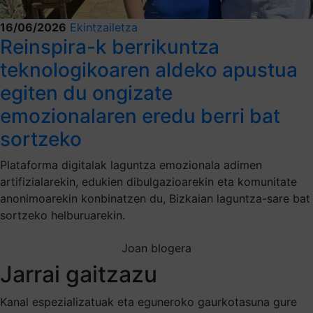
16/06/2026
Ekintzailetza
Reinspira-k berrikuntza
teknologikoaren aldeko apustua
egiten du ongizate
emozionalaren eredu berri bat
sortzeko
Plataforma digitalak laguntza emozionala adimen
artifizialarekin, edukien dibulgazioarekin eta komunitate
anonimoarekin konbinatzen du, Bizkaian laguntza-sare bat
sortzeko helburuarekin.
Joan blogera
Jarrai gaitzazu
Kanal espezializatuak eta eguneroko gaurkotasuna gure