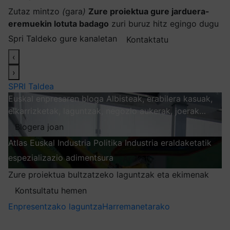
Zutaz mintzo
(
gara
)
Zure proiektua gure jarduera-
eremuekin lotuta badago
zuri buruz hitz egingo dugu
Spri Taldeko gure kanaletan
Kontaktatu
‹
›
SPRI Taldea
Euskal enpresaren bloga
Albisteak, erabilera kasuak,
elkarrizketak, laguntzak, negozio aukerak, joerak…
Blogera joan
Atlas
Euskal Industria Politika
Industria eraldaketatik
espezializazio adimentsura
Arakatu
Zure proiektua bultzatzeko laguntzak eta ekimenak
Kontsultatu hemen
Enpresentzako laguntza
Harremanetarako
Nire harpidetzak