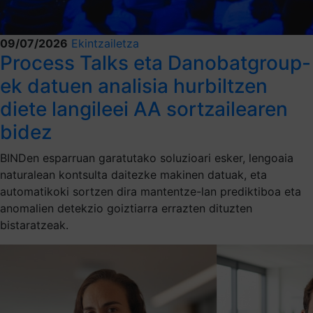
09/07/2026
Ekintzailetza
Process Talks eta Danobatgroup-
ek datuen analisia hurbiltzen
diete langileei AA sortzailearen
bidez
BINDen esparruan garatutako soluzioari esker, lengoaia
naturalean kontsulta daitezke makinen datuak, eta
automatikoki sortzen dira mantentze-lan prediktiboa eta
anomalien detekzio goiztiarra errazten dituzten
bistaratzeak.