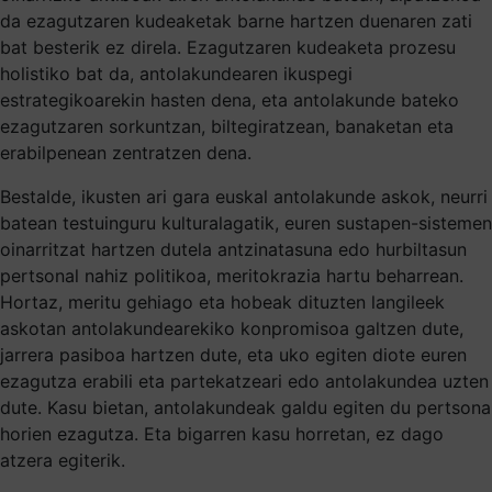
da ezagutzaren kudeaketak barne hartzen duenaren zati
bat besterik ez direla. Ezagutzaren kudeaketa prozesu
holistiko bat da, antolakundearen ikuspegi
estrategikoarekin hasten dena, eta antolakunde bateko
ezagutzaren sorkuntzan, biltegiratzean, banaketan eta
erabilpenean zentratzen dena.
Bestalde, ikusten ari gara euskal antolakunde askok, neurri
batean testuinguru kulturalagatik, euren sustapen-sistemen
oinarritzat hartzen dutela antzinatasuna edo hurbiltasun
pertsonal nahiz politikoa, meritokrazia hartu beharrean.
Hortaz, meritu gehiago eta hobeak dituzten langileek
askotan antolakundearekiko konpromisoa galtzen dute,
jarrera pasiboa hartzen dute, eta uko egiten diote euren
ezagutza erabili eta partekatzeari edo antolakundea uzten
dute. Kasu bietan, antolakundeak galdu egiten du pertsona
horien ezagutza. Eta bigarren kasu horretan, ez dago
atzera egiterik.