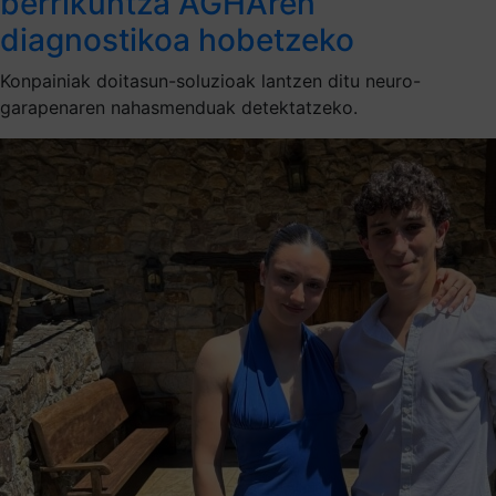
berrikuntza AGHAren
diagnostikoa hobetzeko
Konpainiak doitasun-soluzioak lantzen ditu neuro-
garapenaren nahasmenduak detektatzeko.