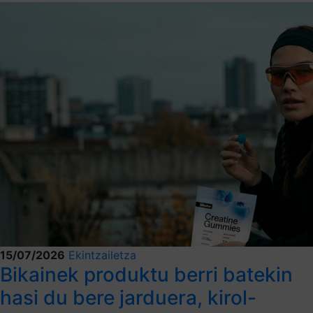
15/07/2026
Ekintzailetza
Bikainek produktu berri batekin
hasi du bere jarduera, kirol-