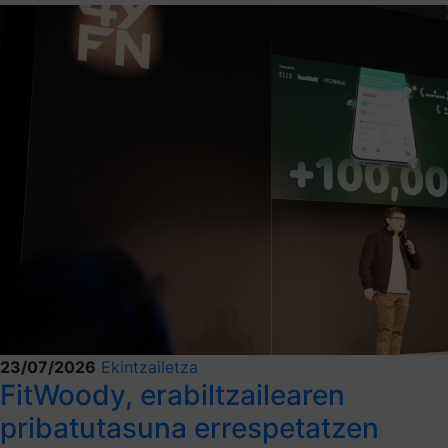
23/07/2026
Ekintzailetza
FitWoody, erabiltzailearen
pribatutasuna errespetatzen