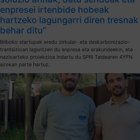
enpresei irtenbide hobeak
hartzeko lagungarri diren tresnak
behar ditu”
Bilboko startupak eredu zirkular- eta deskarbonizazio-
trantsizioan laguntzen du enpresa eta erakundeekin, eta
nazioarteko proiekzioa indartu du SPRI Taldearen 4YFN
azokan parte hartuz.