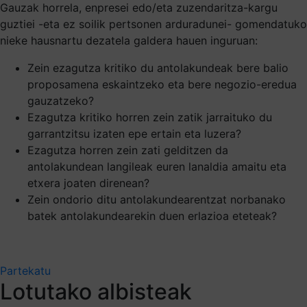
Gauzak horrela, enpresei edo/eta zuzendaritza-kargu
guztiei -eta ez soilik pertsonen arduradunei- gomendatuko
nieke hausnartu dezatela galdera hauen inguruan:
Zein ezagutza kritiko du antolakundeak bere balio
proposamena eskaintzeko eta bere negozio-eredua
gauzatzeko?
Ezagutza kritiko horren zein zatik jarraituko du
garrantzitsu izaten epe ertain eta luzera?
Ezagutza horren zein zati gelditzen da
antolakundean langileak euren lanaldia amaitu eta
etxera joaten direnean?
Zein ondorio ditu antolakundearentzat norbanako
batek antolakundearekin duen erlazioa eteteak?
Partekatu
Lotutako albisteak