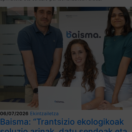
06/07/2026
Ekintzailetza
Baisma: “Trantsizio ekologikoak
soluzio arinak, datu sendoak eta