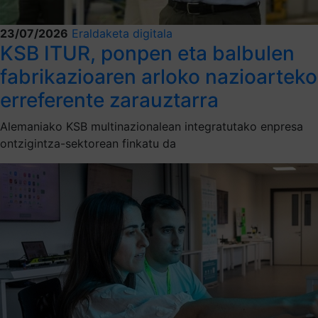
23/07/2026
Eraldaketa digitala
KSB ITUR, ponpen eta balbulen
fabrikazioaren arloko nazioarteko
erreferente zarauztarra
Alemaniako KSB multinazionalean integratutako enpresa
ontzigintza-sektorean finkatu da