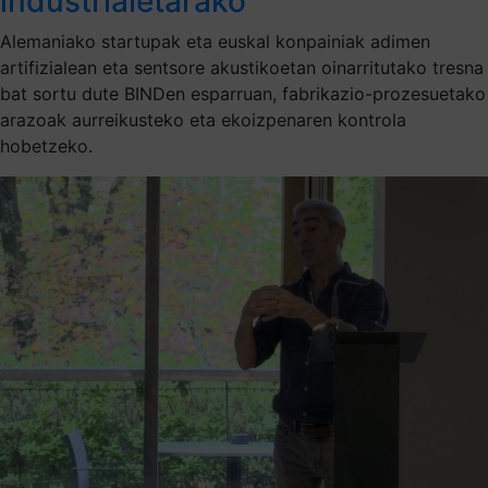
industrialetarako
Alemaniako startupak eta euskal konpainiak adimen
artifizialean eta sentsore akustikoetan oinarritutako tresna
bat sortu dute BINDen esparruan, fabrikazio-prozesuetako
arazoak aurreikusteko eta ekoizpenaren kontrola
hobetzeko.