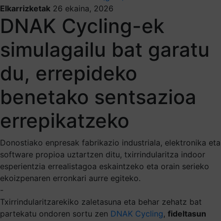
Elkarrizketak
26 ekaina, 2026
DNAK Cycling-ek
simulagailu bat garatu
du, errepideko
benetako sentsazioa
errepikatzeko
Donostiako enpresak fabrikazio industriala, elektronika eta
software propioa uztartzen ditu, txirrindularitza indoor
esperientzia errealistagoa eskaintzeko eta orain serieko
ekoizpenaren erronkari aurre egiteko.
-
Txirrindularitzarekiko zaletasuna eta behar zehatz bat
partekatu ondoren sortu zen
DNAK Cycling
,
fideltasun