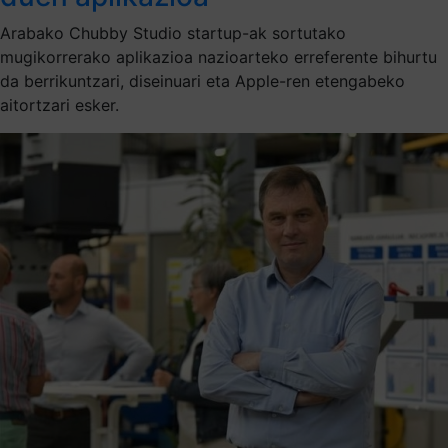
Arabako Chubby Studio startup-ak sortutako
mugikorrerako aplikazioa nazioarteko erreferente bihurtu
da berrikuntzari, diseinuari eta Apple-ren etengabeko
aitortzari esker.