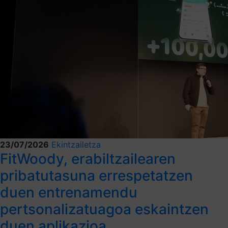
23/07/2026
Ekintzailetza
FitWoody, erabiltzailearen
pribatutasuna errespetatzen
duen entrenamendu
pertsonalizatuagoa eskaintzen
duen aplikazioa