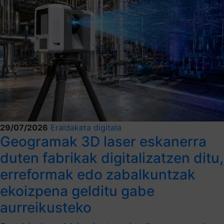
29/07/2026
Eraldaketa digitala
Geogramak 3D laser eskanerra
duten fabrikak digitalizatzen ditu,
erreformak edo zabalkuntzak
ekoizpena gelditu gabe
aurreikusteko