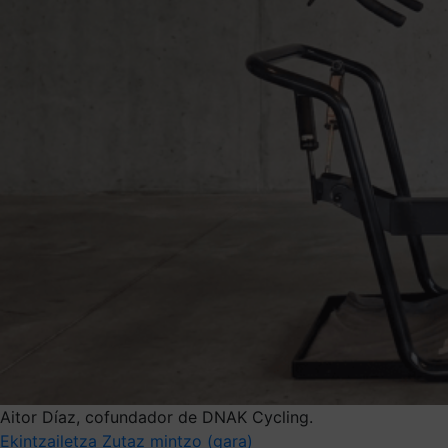
Aitor Díaz, cofundador de DNAK Cycling.
Ekintzailetza
Zutaz mintzo (gara)