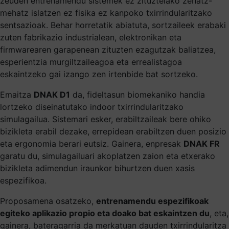
zeuden entrenamendu sistemek ez zituztelako zehatz-
mehatz islatzen ez fisika ez kanpoko txirrindularitzako
sentsazioak. Behar horretatik abiatuta, sortzaileek erabaki
zuten fabrikazio industrialean, elektronikan eta
firmwarearen garapenean zituzten ezagutzak baliatzea,
esperientzia murgiltzaileagoa eta errealistagoa
eskaintzeko gai izango zen irtenbide bat sortzeko.
Emaitza
DNAK D1
da, fideltasun biomekaniko handia
lortzeko diseinatutako indoor txirrindularitzako
simulagailua. Sistemari esker, erabiltzaileak bere ohiko
bizikleta erabil dezake, errepidean erabiltzen duen posizio
eta ergonomia berari eutsiz. Gainera, enpresak
DNAK FR
garatu du, simulagailuari akoplatzen zaion eta etxerako
bizikleta adimendun iraunkor bihurtzen duen xasis
espezifikoa.
Proposamena osatzeko,
entrenamendu espezifikoak
egiteko aplikazio propio eta doako bat eskaintzen du
, eta,
gainera, bateragarria da merkatuan dauden txirrindularitza