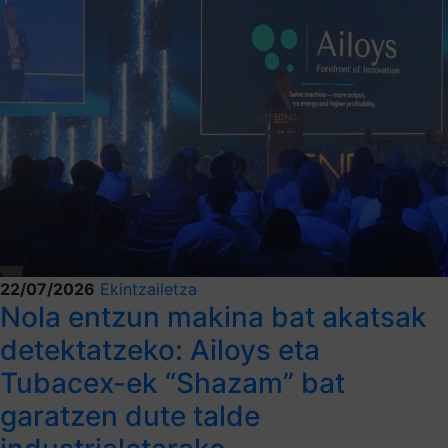
22/07/2026
Ekintzailetza
Nola entzun makina bat akatsak
detektatzeko: Ailoys eta
Tubacex-ek “Shazam” bat
garatzen dute talde