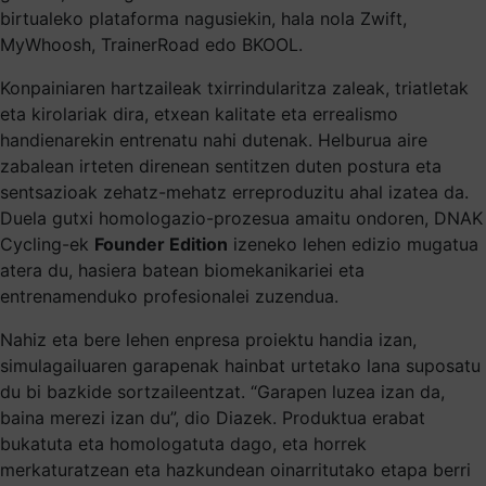
birtualeko plataforma nagusiekin, hala nola Zwift,
MyWhoosh, TrainerRoad edo BKOOL.
Konpainiaren hartzaileak txirrindularitza zaleak, triatletak
eta kirolariak dira, etxean kalitate eta errealismo
handienarekin entrenatu nahi dutenak. Helburua aire
zabalean irteten direnean sentitzen duten postura eta
sentsazioak zehatz-mehatz erreproduzitu ahal izatea da.
Duela gutxi homologazio-prozesua amaitu ondoren, DNAK
Cycling-ek
Founder Edition
izeneko lehen edizio mugatua
atera du, hasiera batean biomekanikariei eta
entrenamenduko profesionalei zuzendua.
Nahiz eta bere lehen enpresa proiektu handia izan,
simulagailuaren garapenak hainbat urtetako lana suposatu
du bi bazkide sortzaileentzat. “Garapen luzea izan da,
baina merezi izan du”, dio Diazek. Produktua erabat
bukatuta eta homologatuta dago, eta horrek
merkaturatzean eta hazkundean oinarritutako etapa berri