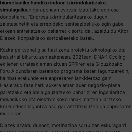
biomekaniko handiko indoor txirrindularitzako
simulagailu
en garapenean espezializatutako enpresa
donostiarra. “Enpresa txirrindularitzarako dugun
zaletasunetik eta errepideko sentsazioei uko egin gabe
etxean entrenatzeko beharretik sortu da”, azaldu du Aitor
Diazek, konpainiako sortzaileetako batek.
Kezka pertsonal gisa hasi zena proiektu teknologiko eta
industrial bihurtu zen azkenean. 2021ean, DNAK Cycling-
ek lehen urratsak eman zituen SPRIren eta Gipuzkoako
Foru Aldundiaren baterako programa baten laguntzarekin,
hainbat erakunde eta enpresaren lankidetzaz gain.
Hasierako fase hark aukera eman zuen negozio-plana
garatzeko eta ideia gauzatzeko behar ziren ingeniaritza
mekanikoko eta elektronikoko lanak martxan jartzeko.
Erakundeen laguntza oso garrantzitsua izan da enpresaren
ibilbidean.
Diazek azaldu duenez, motibazioa sortu zen eskuragarri