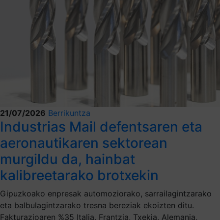
21/07/2026
Berrikuntza
Industrias Mail defentsaren eta
aeronautikaren sektorean
murgildu da, hainbat
kalibreetarako brotxekin
Gipuzkoako enpresak automoziorako, sarrailagintzarako
eta balbulagintzarako tresna bereziak ekoizten ditu.
Fakturazioaren %35 Italia, Frantzia, Txekia, Alemania,