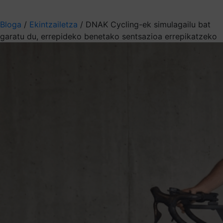
Aukeratu jaso nahi duzun informazioa
Bloga
/
Ekintzailetza
/
DNAK Cycling-ek simulagailu bat
garatu du, errepideko benetako sentsazioa errepikatzeko