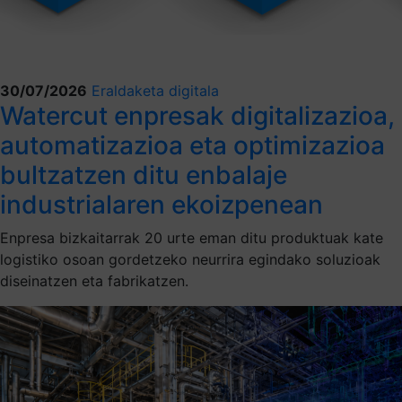
30/07/2026
Eraldaketa digitala
Watercut enpresak digitalizazioa,
automatizazioa eta optimizazioa
bultzatzen ditu enbalaje
industrialaren ekoizpenean
Enpresa bizkaitarrak 20 urte eman ditu produktuak kate
logistiko osoan gordetzeko neurrira egindako soluzioak
diseinatzen eta fabrikatzen.