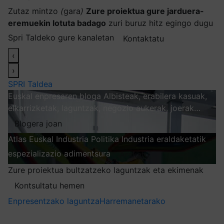
Zutaz mintzo
(
gara
)
Zure proiektua gure jarduera-
eremuekin lotuta badago
zuri buruz hitz egingo dugu
Spri Taldeko gure kanaletan
Kontaktatu
‹
›
SPRI Taldea
Euskal enpresaren bloga
Albisteak, erabilera kasuak,
elkarrizketak, laguntzak, negozio aukerak, joerak…
Blogera joan
Atlas
Euskal Industria Politika
Industria eraldaketatik
espezializazio adimentsura
Arakatu
Zure proiektua bultzatzeko laguntzak eta ekimenak
Kontsultatu hemen
Enpresentzako laguntza
Harremanetarako
Nire harpidetzak