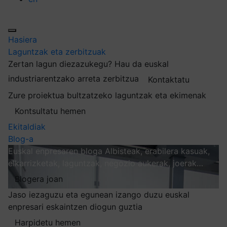
Hasiera
Laguntzak eta zerbitzuak
Zertan lagun diezazukegu?
Hau da euskal
industriarentzako arreta zerbitzua
Kontaktatu
Zure proiektua bultzatzeko laguntzak eta ekimenak
Kontsultatu hemen
Ekitaldiak
Blog-a
Euskal enpresaren bloga
Albisteak, erabilera kasuak,
elkarrizketak, laguntzak, negozio aukerak, joerak…
Blogera joan
Jaso iezaguzu eta egunean izango duzu euskal
enpresari eskaintzen diogun guztia
Harpidetu hemen