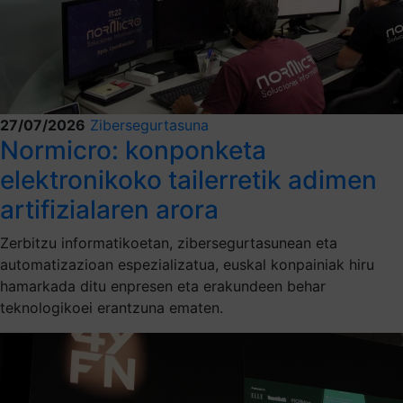
27/07/2026
Zibersegurtasuna
Normicro: konponketa
elektronikoko tailerretik adimen
artifizialaren arora
Zerbitzu informatikoetan, zibersegurtasunean eta
automatizazioan espezializatua, euskal konpainiak hiru
hamarkada ditu enpresen eta erakundeen behar
teknologikoei erantzuna ematen.