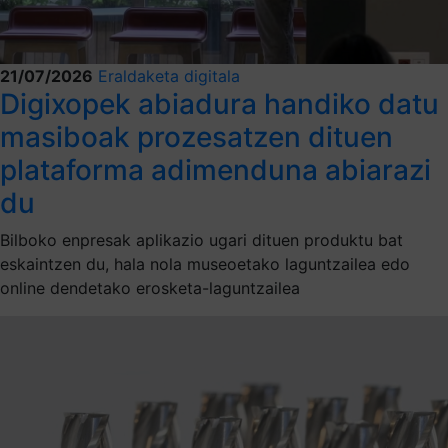
21/07/2026
Eraldaketa digitala
Digixopek abiadura handiko datu
masiboak prozesatzen dituen
plataforma adimenduna abiarazi
du
Bilboko enpresak aplikazio ugari dituen produktu bat
eskaintzen du, hala nola museoetako laguntzailea edo
online dendetako erosketa-laguntzailea