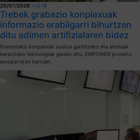
28/07/2026
I+G+B
Trebek grabazio konplexuak
informazio erabilgarri bihurtzen
ditu adimen artifizialaren bidez
Donostiako konpainiak audioa garbitzeko eta ahotsak
bereizteko teknologiak garatu ditu, EMPOWER proiektu
europarraren barruan.