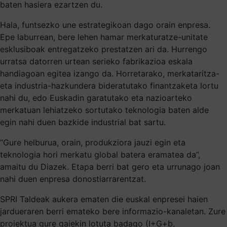
baten hasiera ezartzen du.
Hala, funtsezko une estrategikoan dago orain enpresa.
Epe laburrean, bere lehen hamar merkaturatze-unitate
esklusiboak entregatzeko prestatzen ari da. Hurrengo
urratsa datorren urtean serieko fabrikazioa eskala
handiagoan egitea izango da. Horretarako, merkataritza-
eta industria-hazkundera bideratutako finantzaketa lortu
nahi du, edo Euskadin garatutako eta nazioarteko
merkatuan lehiatzeko sortutako teknologia baten alde
egin nahi duen bazkide industrial bat sartu.
“Gure helburua, orain, produkziora jauzi egin eta
teknologia hori merkatu global batera eramatea da”,
amaitu du Diazek. Etapa berri bat gero eta urrunago joan
nahi duen enpresa donostiarrarentzat.
SPRI Taldeak aukera ematen die euskal enpresei haien
jardueraren berri emateko bere informazio-kanaletan. Zure
proiektua gure gaiekin lotuta badago (I+G+b,