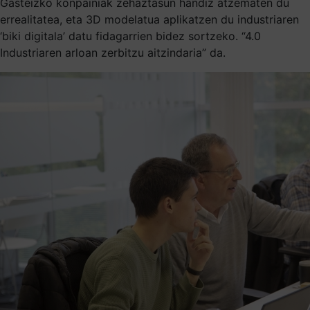
Gasteizko konpainiak zehaztasun handiz atzematen du
errealitatea, eta 3D modelatua aplikatzen du industriaren
‘biki digitala’ datu fidagarrien bidez sortzeko. “4.0
Industriaren arloan zerbitzu aitzindaria” da.