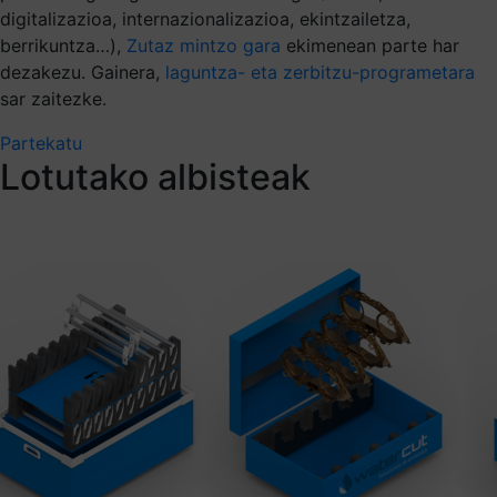
digitalizazioa, internazionalizazioa, ekintzailetza,
berrikuntza…),
Zutaz mintzo gara
ekimenean parte har
dezakezu. Gainera,
laguntza- eta zerbitzu-programetara
sar zaitezke.
Partekatu
Lotutako albisteak