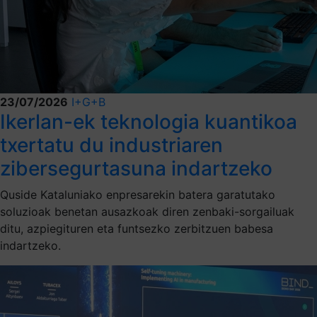
23/07/2026
I+G+B
Ikerlan-ek teknologia kuantikoa
txertatu du industriaren
zibersegurtasuna indartzeko
Quside Kataluniako enpresarekin batera garatutako
soluzioak benetan ausazkoak diren zenbaki-sorgailuak
ditu, azpiegituren eta funtsezko zerbitzuen babesa
indartzeko.