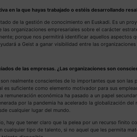
tiva en la que hayas trabajado o estéis desarrollando res
stado de la gestión de conocimiento en Euskadi. Es un pro
 las organizaciones empresariales sobre el carácter estraté
nte; porque nos permitirá identificar aquellos aspectos q
udará a Geist a ganar visibilidad entre las organizaciones 
iados de las empresas. ¿Las organizaciones son conscien
no son realmente conscientes de lo importantes que son la
l es suficiente como elemento motivador para sus empleado
 la remuneración económica ha pasado a un papel secundario
generada por la pandemia ha acelerado la globalización de
esde cualquier lugar del mundo.
o, hay que tener claro que la pelea por un recurso finito c
cualquier tipo de talento, si no aquel que les permita mat
 talento disponible.