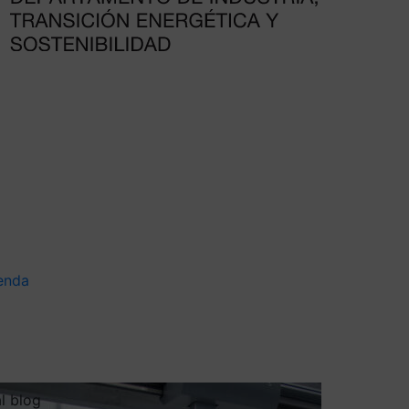
enda
al blog