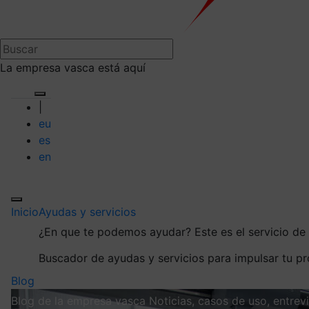
La empresa vasca está aquí
|
eu
es
en
Inicio
Ayudas y servicios
¿En que te podemos ayudar?
Este es el servicio d
Buscador de ayudas y servicios para impulsar tu p
Blog
Blog de la empresa vasca
Noticias, casos de uso, entre