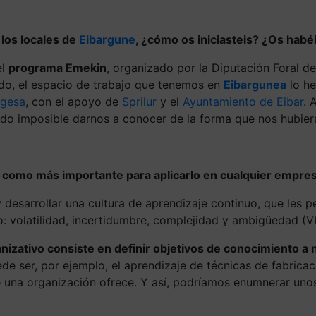
los locales de
Eibargune
, ¿cómo os iniciasteis? ¿Os hab
el
programa Emekin
, organizado por la Diputación Foral 
do, el espacio de trabajo que tenemos en
Eibargunea
lo he
gesa
, con el apoyo de
Sprilur
y el
Ayuntamiento de Eibar
. 
do imposible darnos a conocer de la forma que nos hubier
s como más importante para aplicarlo en cualquier empre
desarrollar una cultura de aprendizaje continuo, que les p
 volatilidad, incertidumbre, complejidad y ambigüedad (VU
nizativo consiste en definir objetivos de conocimiento a n
de ser, por ejemplo, el aprendizaje de técnicas de fabricac
 una organización ofrece. Y así, podríamos enumnerar uno