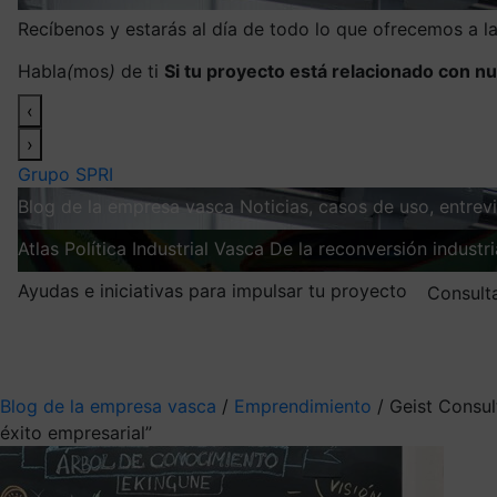
Recíbenos y estarás al día de todo lo que ofrecemos a 
Habla
(
mos
)
de ti
Si tu proyecto está relacionado con nu
‹
›
Grupo SPRI
Blog de la empresa vasca
Noticias, casos de uso, entre
Atlas
Política Industrial Vasca
De la reconversión industria
Ayudas e iniciativas para impulsar tu proyecto
Consult
Mis suscripciones
Elige la información que quieres recibir
Blog de la empresa vasca
/
Emprendimiento
/
Geist Consul
éxito empresarial”