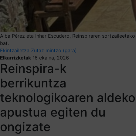
Alba Pérez eta Inhar Escudero, Reinspiraren sortzaileetako
bat.
Ekintzailetza
Zutaz mintzo (gara)
Elkarrizketak
16 ekaina, 2026
Reinspira-k
berrikuntza
teknologikoaren aldeko
apustua egiten du
ongizate