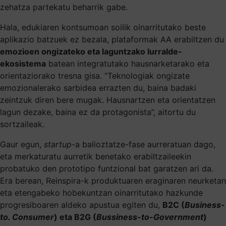
zehatza partekatu beharrik gabe.
Hala, edukiaren kontsumoan soilik oinarritutako beste
aplikazio batzuek ez bezala, plataformak AA erabiltzen du
emozioen ongizateko eta laguntzako lurralde-
ekosistema
batean integratutako hausnarketarako eta
orientaziorako tresna gisa. “Teknologiak ongizate
emozionalerako sarbidea errazten du, baina badaki
zeintzuk diren bere mugak. Hausnartzen eta orientatzen
lagun dezake, baina ez da protagonista”, aitortu du
sortzaileak.
Gaur egun,
startup
-a balioztatze-fase aurreratuan dago,
eta merkaturatu aurretik benetako erabiltzaileekin
probatuko den prototipo funtzional bat garatzen ari da.
Era berean, Reinspira-k produktuaren eraginaren neurketan
eta etengabeko hobekuntzan oinarritutako hazkunde
progresiboaren aldeko apustua egiten du,
B2C (
Business-
to. Consumer
) eta B2G (
Bussiness-to-Government
)