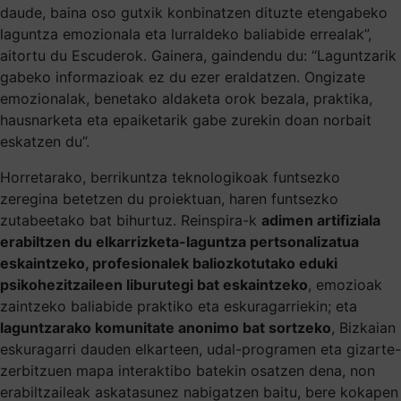
daude, baina oso gutxik konbinatzen dituzte etengabeko
laguntza emozionala eta lurraldeko baliabide errealak”,
aitortu du Escuderok. Gainera, gaindendu du: “Laguntzarik
gabeko informazioak ez du ezer eraldatzen. Ongizate
emozionalak, benetako aldaketa orok bezala, praktika,
hausnarketa eta epaiketarik gabe zurekin doan norbait
eskatzen du”.
Horretarako, berrikuntza teknologikoak funtsezko
zeregina betetzen du proiektuan, haren funtsezko
zutabeetako bat bihurtuz. Reinspira-k
adimen artifiziala
erabiltzen du elkarrizketa-laguntza pertsonalizatua
eskaintzeko, profesionalek baliozkotutako eduki
psikohezitzaileen liburutegi bat eskaintzeko
, emozioak
zaintzeko baliabide praktiko eta eskuragarriekin; eta
laguntzarako komunitate anonimo bat sortzeko
, Bizkaian
eskuragarri dauden elkarteen, udal-programen eta gizarte-
zerbitzuen mapa interaktibo batekin osatzen dena, non
erabiltzaileak askatasunez nabigatzen baitu, bere kokapen