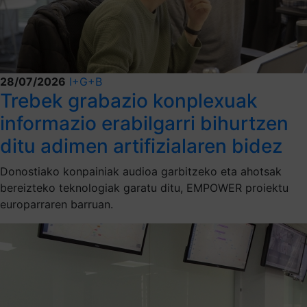
28/07/2026
I+G+B
Trebek grabazio konplexuak
informazio erabilgarri bihurtzen
ditu adimen artifizialaren bidez
Donostiako konpainiak audioa garbitzeko eta ahotsak
bereizteko teknologiak garatu ditu, EMPOWER proiektu
europarraren barruan.