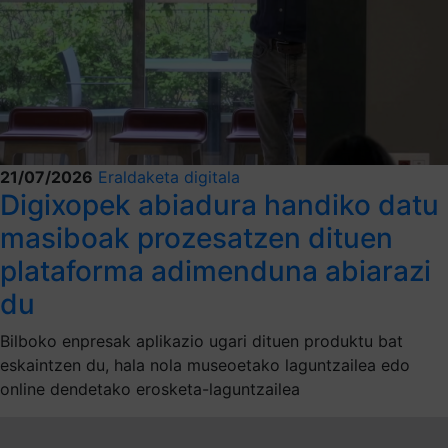
21/07/2026
Eraldaketa digitala
Digixopek abiadura handiko datu
masiboak prozesatzen dituen
plataforma adimenduna abiarazi
du
Bilboko enpresak aplikazio ugari dituen produktu bat
eskaintzen du, hala nola museoetako laguntzailea edo
online dendetako erosketa-laguntzailea