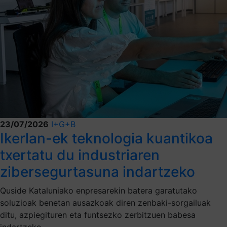
23/07/2026
I+G+B
Ikerlan-ek teknologia kuantikoa
txertatu du industriaren
zibersegurtasuna indartzeko
Quside Kataluniako enpresarekin batera garatutako
soluzioak benetan ausazkoak diren zenbaki-sorgailuak
ditu, azpiegituren eta funtsezko zerbitzuen babesa
indartzeko.