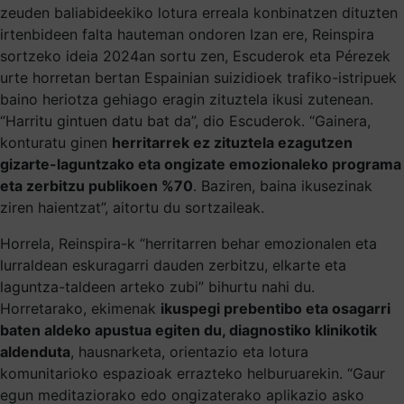
zeuden baliabideekiko lotura erreala konbinatzen dituzten
irtenbideen falta hauteman ondoren Izan ere, Reinspira
sortzeko ideia 2024an sortu zen, Escuderok eta Pérezek
urte horretan bertan Espainian suizidioek trafiko-istripuek
baino heriotza gehiago eragin zituztela ikusi zutenean.
“Harritu gintuen datu bat da”, dio Escuderok. “Gainera,
konturatu ginen
herritarrek ez zituztela ezagutzen
gizarte-laguntzako eta ongizate emozionaleko programa
eta zerbitzu publikoen %70
. Baziren, baina ikusezinak
ziren haientzat”, aitortu du sortzaileak.
Horrela, Reinspira-k “herritarren behar emozionalen eta
lurraldean eskuragarri dauden zerbitzu, elkarte eta
laguntza-taldeen arteko zubi” bihurtu nahi du.
Horretarako, ekimenak
ikuspegi prebentibo eta osagarri
baten aldeko apustua egiten du, diagnostiko klinikotik
aldenduta
, hausnarketa, orientazio eta lotura
komunitarioko espazioak errazteko helburuarekin. “Gaur
egun meditaziorako edo ongizaterako aplikazio asko