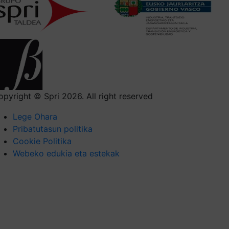
opyright © Spri 2026. All right reserved
Lege Ohara
Pribatutasun politika
Cookie Politika
Webeko edukia eta estekak