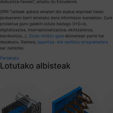
doikuntza-fasean”, amaitu du Escuderok.
SPRI Taldeak aukera ematen die euskal enpresei haien
jardueraren berri emateko bere informazio-kanaletan. Zure
proiektua gure gaiekin lotuta badago (I+G+b,
digitalizazioa, internazionalizazioa, ekintzailetza,
berrikuntza…),
Zutaz mintzo gara
ekimenean parte har
dezakezu. Gainera,
laguntza- eta zerbitzu-programetara
sar zaitezke.
Partekatu
Lotutako albisteak