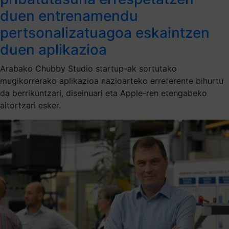
duen entrenamendu
pertsonalizatuagoa eskaintzen
duen aplikazioa
Arabako Chubby Studio startup-ak sortutako
mugikorrerako aplikazioa nazioarteko erreferente bihurtu
da berrikuntzari, diseinuari eta Apple-ren etengabeko
aitortzari esker.