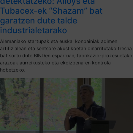
detektatzeko: Ailoys eta
Tubacex-ek “Shazam” bat
garatzen dute talde
industrialetarako
Alemaniako startupak eta euskal konpainiak adimen
artifizialean eta sentsore akustikoetan oinarritutako tresna
bat sortu dute BINDen esparruan, fabrikazio-prozesuetako
arazoak aurreikusteko eta ekoizpenaren kontrola
hobetzeko.