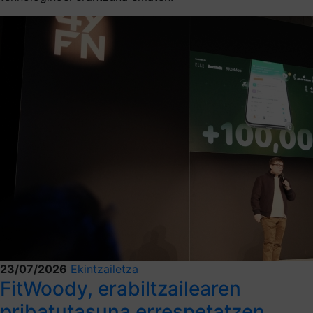
23/07/2026
Ekintzailetza
FitWoody, erabiltzailearen
pribatutasuna errespetatzen