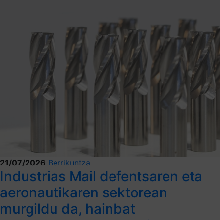
21/07/2026
Berrikuntza
Industrias Mail defentsaren eta
aeronautikaren sektorean
murgildu da, hainbat