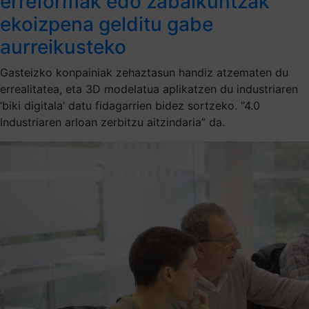
erreformak edo zabalkuntzak
ekoizpena gelditu gabe
aurreikusteko
Gasteizko konpainiak zehaztasun handiz atzematen du
errealitatea, eta 3D modelatua aplikatzen du industriaren
‘biki digitala’ datu fidagarrien bidez sortzeko. “4.0
Industriaren arloan zerbitzu aitzindaria” da.