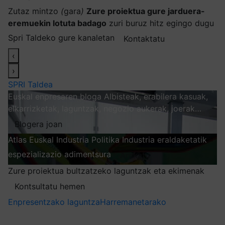
Zutaz mintzo
(
gara
)
Zure proiektua gure jarduera-
eremuekin lotuta badago
zuri buruz hitz egingo dugu
Spri Taldeko gure kanaletan
Kontaktatu
‹
›
SPRI Taldea
Euskal enpresaren bloga
Albisteak, erabilera kasuak,
elkarrizketak, laguntzak, negozio aukerak, joerak…
Blogera joan
Atlas
Euskal Industria Politika
Industria eraldaketatik
espezializazio adimentsura
Arakatu
Zure proiektua bultzatzeko laguntzak eta ekimenak
Kontsultatu hemen
Enpresentzako laguntza
Harremanetarako
Nire harpidetzak