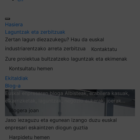
Hasiera
Laguntzak eta zerbitzuak
Zertan lagun diezazukegu?
Hau da euskal
industriarentzako arreta zerbitzua
Kontaktatu
Zure proiektua bultzatzeko laguntzak eta ekimenak
Kontsultatu hemen
Ekitaldiak
Blog-a
Euskal enpresaren bloga
Albisteak, erabilera kasuak,
elkarrizketak, laguntzak, negozio aukerak, joerak…
Blogera joan
Jaso iezaguzu eta egunean izango duzu euskal
enpresari eskaintzen diogun guztia
Harpidetu hemen