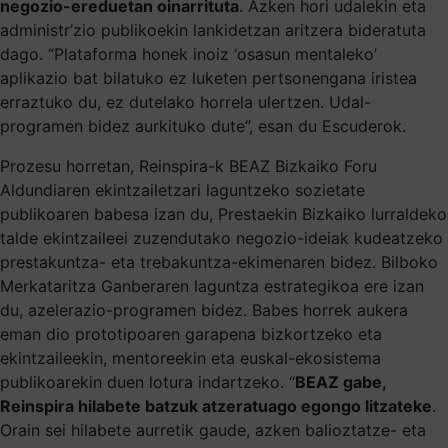
negozio-ereduetan oinarrituta
. Azken hori udalekin eta
administr’zio publikoekin lankidetzan aritzera bideratuta
dago. “Plataforma honek inoiz ‘osasun mentaleko’
aplikazio bat bilatuko ez luketen pertsonengana iristea
erraztuko du, ez dutelako horrela ulertzen. Udal-
programen bidez aurkituko dute”, esan du Escuderok.
Prozesu horretan, Reinspira-k BEAZ Bizkaiko Foru
Aldundiaren ekintzailetzari laguntzeko sozietate
publikoaren babesa izan du, Prestaekin Bizkaiko lurraldeko
talde ekintzaileei zuzendutako negozio-ideiak kudeatzeko
prestakuntza- eta trebakuntza-ekimenaren bidez. Bilboko
Merkataritza Ganberaren laguntza estrategikoa ere izan
du, azelerazio-programen bidez. Babes horrek aukera
eman dio prototipoaren garapena bizkortzeko eta
ekintzaileekin, mentoreekin eta euskal-ekosistema
publikoarekin duen lotura indartzeko. “
BEAZ gabe,
Reinspira hilabete batzuk atzeratuago egongo litzateke
.
Orain sei hilabete aurretik gaude, azken balioztatze- eta