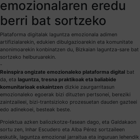
emozionalaren eredu
berri bat sortzeko
Plataforma digitalak laguntza emozionala adimen
artifizialarekin, edukien dibulgazioarekin eta komunitate
anonimoarekin konbinatzen du, Bizkaian laguntza-sare bat
sortzeko helburuarekin.
-
Reinspira ongizate emozionaleko plataforma digital
bat
da, eta
laguntza, tresna praktikoak eta baliabide
komunitarioak eskaintzen
dizkie zaurgarritasun
emozionaleko egoerak bizi dituzten pertsonei, bereziki
zaintzaileei, bizi-trantsizioko prozesuetan dauden gazteei
edo adinekoei, besteak beste.
Proiektua azken baliozkotze-fasean dago, eta Galdakaon
sortu zen, Inhar Escudero eta Alba Pérez sortzaileen
eskutik, laguntza emozional jarraitua eta inguruan lehendik