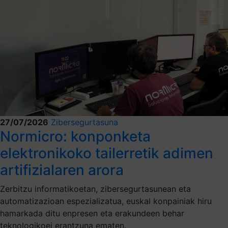
27/07/2026
Zibersegurtasuna
Normicro: konponketa
elektronikoko tailerretik adimen
artifizialaren arora
Zerbitzu informatikoetan, zibersegurtasunean eta
automatizazioan espezializatua, euskal konpainiak hiru
hamarkada ditu enpresen eta erakundeen behar
teknologikoei erantzuna ematen.