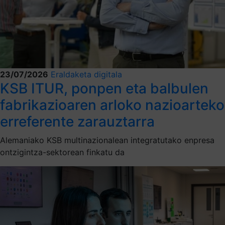
23/07/2026
Eraldaketa digitala
KSB ITUR, ponpen eta balbulen
fabrikazioaren arloko nazioarteko
erreferente zarauztarra
Alemaniako KSB multinazionalean integratutako enpresa
ontzigintza-sektorean finkatu da