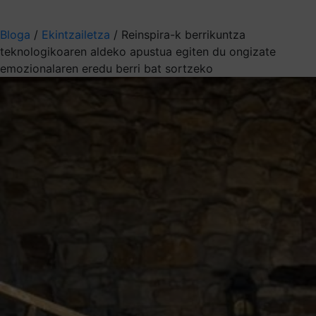
Aukeratu jaso nahi duzun informazioa
Bloga
/
Ekintzailetza
/
Reinspira-k berrikuntza
teknologikoaren aldeko apustua egiten du ongizate
emozionalaren eredu berri bat sortzeko