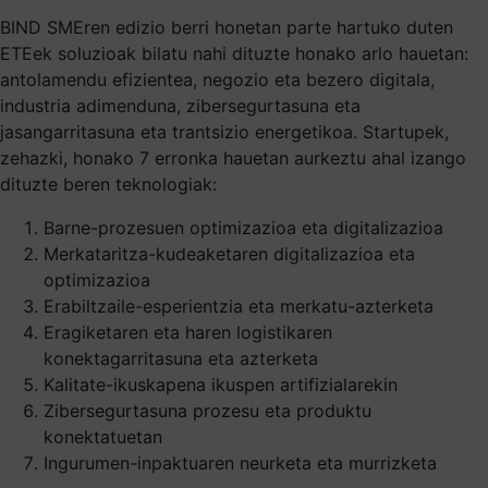
BIND SMEren edizio berri honetan parte hartuko duten
ETEek soluzioak bilatu nahi dituzte honako arlo hauetan:
antolamendu efizientea, negozio eta bezero digitala,
industria adimenduna, zibersegurtasuna eta
jasangarritasuna eta trantsizio energetikoa. Startupek,
zehazki, honako 7 erronka hauetan aurkeztu ahal izango
dituzte beren teknologiak:
Barne-prozesuen optimizazioa eta digitalizazioa
Merkataritza-kudeaketaren digitalizazioa eta
optimizazioa
Erabiltzaile-esperientzia eta merkatu-azterketa
Eragiketaren eta haren logistikaren
konektagarritasuna eta azterketa
Kalitate-ikuskapena ikuspen artifizialarekin
Zibersegurtasuna prozesu eta produktu
konektatuetan
Ingurumen-inpaktuaren neurketa eta murrizketa