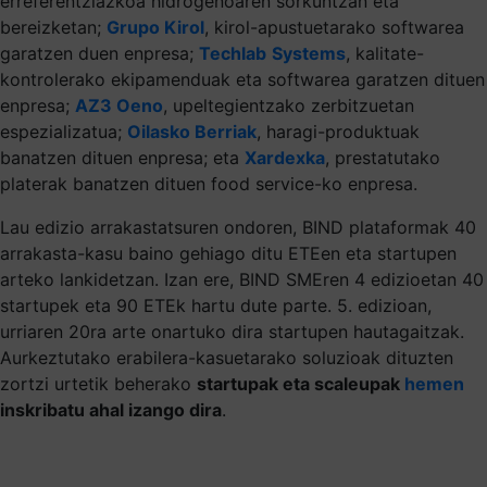
erreferentziazkoa hidrogenoaren sorkuntzan eta
bereizketan;
Grupo Kirol
, kirol-apustuetarako softwarea
garatzen duen enpresa;
Techlab
Systems
, kalitate-
kontrolerako ekipamenduak eta softwarea garatzen dituen
enpresa;
AZ3 Oeno
, upeltegientzako zerbitzuetan
espezializatua;
Oilasko Berriak
, haragi-produktuak
banatzen dituen enpresa; eta
Xardexka
, prestatutako
platerak banatzen dituen food service-ko enpresa.
Lau edizio arrakastatsuren ondoren, BIND plataformak 40
arrakasta-kasu baino gehiago ditu ETEen eta startupen
arteko lankidetzan. Izan ere, BIND SMEren 4 edizioetan 40
startupek eta 90 ETEk hartu dute parte. 5. edizioan,
urriaren 20ra arte onartuko dira startupen hautagaitzak.
Aurkeztutako erabilera-kasuetarako soluzioak dituzten
zortzi urtetik beherako
startupak eta scaleupak
hemen
inskribatu ahal izango dira
.