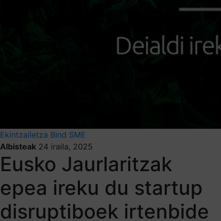
Ekintzailetza
Bind SME
Albisteak
24 iraila, 2025
Eusko Jaurlaritzak
epea ireku du startup
disruptiboek irtenbide