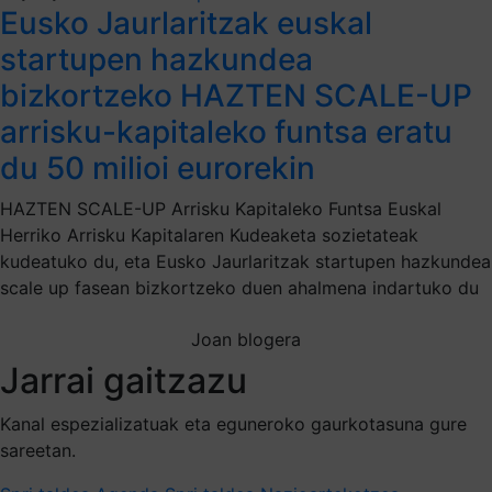
Eusko Jaurlaritzak euskal
startupen hazkundea
bizkortzeko HAZTEN SCALE-UP
arrisku-kapitaleko funtsa eratu
du 50 milioi eurorekin
HAZTEN SCALE-UP Arrisku Kapitaleko Funtsa Euskal
Herriko Arrisku Kapitalaren Kudeaketa sozietateak
kudeatuko du, eta Eusko Jaurlaritzak startupen hazkundea
scale up fasean bizkortzeko duen ahalmena indartuko du
Joan blogera
Jarrai gaitzazu
Kanal espezializatuak eta eguneroko gaurkotasuna gure
sareetan.