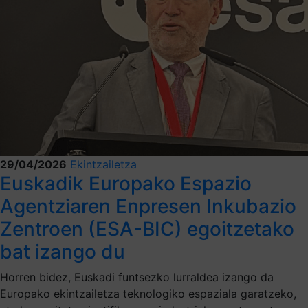
29/04/2026
Ekintzailetza
Euskadik Europako Espazio
Agentziaren Enpresen Inkubazio
Zentroen (ESA-BIC) egoitzetako
bat izango du
Horren bidez, Euskadi funtsezko lurraldea izango da
Europako ekintzailetza teknologiko espaziala garatzeko,