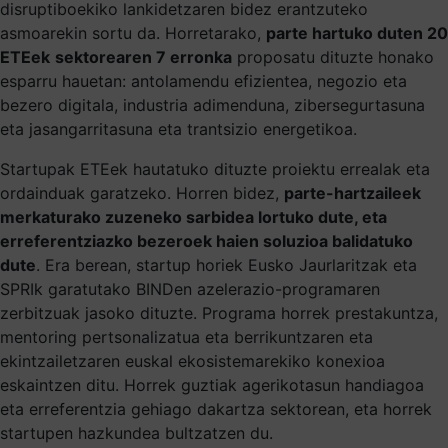
disruptiboekiko lankidetzaren bidez erantzuteko
asmoarekin sortu da. Horretarako,
parte hartuko duten 20
ETEek
sektorearen 7 erronka
proposatu dituzte honako
esparru hauetan: antolamendu efizientea, negozio eta
bezero digitala, industria adimenduna, zibersegurtasuna
eta jasangarritasuna eta trantsizio energetikoa.
Startupak ETEek hautatuko dituzte proiektu errealak eta
ordainduak garatzeko. Horren bidez,
parte-hartzaileek
merkaturako zuzeneko sarbidea lortuko dute, eta
erreferentziazko bezeroek haien soluzioa balidatuko
dute
. Era berean, startup horiek Eusko Jaurlaritzak eta
SPRIk garatutako BINDen azelerazio-programaren
zerbitzuak jasoko dituzte. Programa horrek prestakuntza,
mentoring pertsonalizatua eta berrikuntzaren eta
ekintzailetzaren euskal ekosistemarekiko konexioa
eskaintzen ditu. Horrek guztiak agerikotasun handiagoa
eta erreferentzia gehiago dakartza sektorean, eta horrek
startupen hazkundea bultzatzen du.