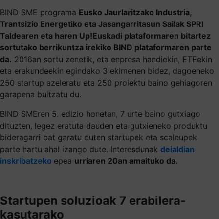
BIND SME programa
Eusko Jaurlaritzako Industria,
Trantsizio Energetiko eta Jasangarritasun Sailak SPRI
Taldearen eta haren Up!Euskadi plataformaren bitartez
sortutako berrikuntza irekiko BIND plataformaren parte
da.
2016an sortu zenetik, eta enpresa handiekin, ETEekin
eta erakundeekin egindako 3 ekimenen bidez, dagoeneko
250 startup azeleratu eta 250 proiektu baino gehiagoren
garapena bultzatu du.
BIND SMEren 5. edizio honetan, 7 urte baino gutxiago
dituzten, legez eratuta dauden eta gutxieneko produktu
bideragarri bat garatu duten startupek eta scaleupek
parte hartu ahal izango dute. Interesdunak
deialdian
inskribatzeko
epea
urriaren 20an amaituko da.
Startupen soluzioak 7 erabilera-
kasutarako