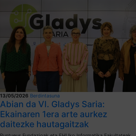
13/05/2026
Berdintasuna
Abian da VI. Gladys Saria:
Ekainaren 1era arte aurkez
daitezke hautagaitzak
Puntueus Fundazioak eta EHUko Informatika Fakultateak,