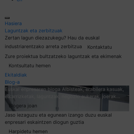
Hasiera
Laguntzak eta zerbitzuak
Zertan lagun diezazukegu?
Hau da euskal
industriarentzako arreta zerbitzua
Kontaktatu
Zure proiektua bultzatzeko laguntzak eta ekimenak
Kontsultatu hemen
Ekitaldiak
Blog-a
Euskal enpresaren bloga
Albisteak, erabilera kasuak,
elkarrizketak, laguntzak, negozio aukerak, joerak…
Blogera joan
Jaso iezaguzu eta egunean izango duzu euskal
enpresari eskaintzen diogun guztia
Harpidetu hemen