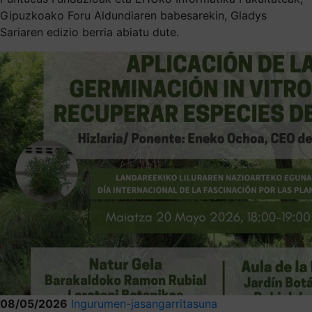
Gipuzkoako Foru Aldundiaren babesarekin, Gladys
Sariaren edizio berria abiatu dute.
08/05/2026
Ingurumen-jasangarritasuna