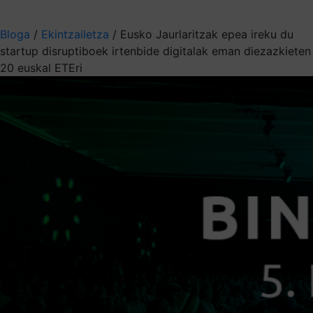
Aukeratu jaso nahi duzun informazioa
Bloga
/
Ekintzailetza
/
Eusko Jaurlaritzak epea ireku du
startup disruptiboek irtenbide digitalak eman diezazkieten
20 euskal ETEri