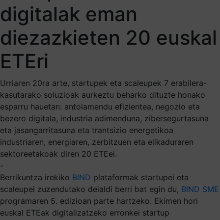
digitalak eman
diezazkieten 20 euskal
ETEri
Urriaren 20ra arte, startupek eta scaleupek 7 erabilera-
kasutarako soluzioak aurkeztu beharko dituzte honako
esparru hauetan: antolamendu efizientea, negozio eta
bezero digitala, industria adimenduna, zibersegurtasuna
eta jasangarritasuna eta trantsizio energetikoa
industriaren, energiaren, zerbitzuen eta elikaduraren
sektoreetakoak diren 20 ETEei.
-
Berrikuntza irekiko
BIND
plataformak startupei eta
scaleupei zuzendutako deialdi berri bat egin du,
BIND SME
programaren 5. edizioan parte hartzeko. Ekimen hori
euskal ETEak digitalizatzeko erronkei startup