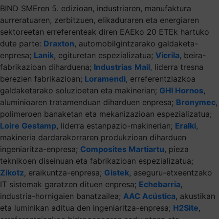
BIND SMEren 5. edizioan, industriaren, manufaktura
aurreratuaren, zerbitzuen, elikaduraren eta energiaren
sektoreetan erreferenteak diren EAEko 20 ETEk hartuko
dute parte:
Draxton
, automobilgintzarako galdaketa-
enpresa;
Lanik
, egituretan espezializatua;
Vicrila
,
beira-
fabrikazioan diharduena;
Industrias
Mail
,
liderra tresna
berezien fabrikazioan;
Loramendi
, erreferentziazkoa
galdaketarako soluzioetan eta makinerian;
GHI Hornos
,
aluminioaren tratamenduan diharduen enpresa;
Bronymec
,
polimeroen banaketan eta mekanizazioan espezializatua;
Loire Gestamp
, liderra estanpazio-makinerian;
Eralki
,
makineria dardarakorraren produkzioan diharduen
ingeniaritza-enpresa;
Composites Martiartu
, pieza
teknikoen diseinuan eta fabrikazioan espezializatua;
Zikotz
, eraikuntza-enpresa;
Gistek
, aseguru-etxeentzako
IT sistemak garatzen dituen enpresa;
Echebarria
,
industria-hornigaien banatzailea;
AAC Acústica
, akustikan
eta luminikan aditua den ingeniaritza-enpresa;
H2Site
,