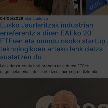
04/05/2026
Ekintzailetza
Eusko Jaurlaritzak industrian
erreferentzia diren EAEko 20
ETEren eta mundu osoko startup
teknologikoen arteko lankidetza
sustatzen du
Lankidetza-eredu hori probatu nahi duten ETEek
dagoeneko eman dezakete izena hurrengo ediziorako.