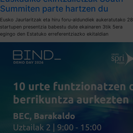
Summiten parte hartzen du
Eusko Jaurlaritzak eta hiru foru-aldundiek aukeratutako 28
startupen presentzia babestu dute ekainaren 3tik 5era
egingo den Estatuko erreferentziazko ekitaldian