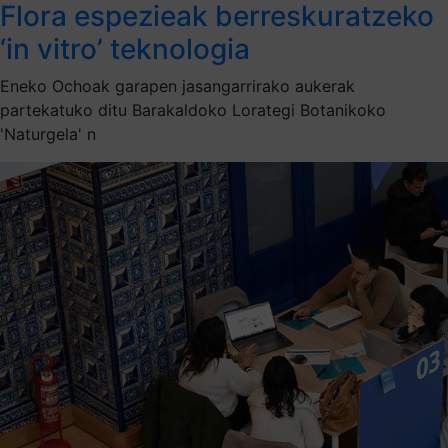
Flora espezieak berreskuratzeko
‘in vitro’ teknologia
Eneko Ochoak garapen jasangarrirako aukerak
partekatuko ditu Barakaldoko Lorategi Botanikoko
'Naturgela' n