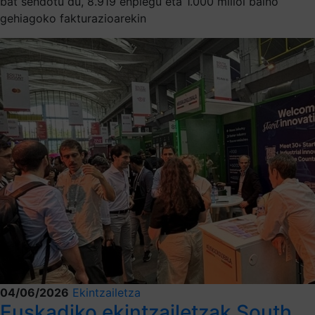
bat sendotu du, 8.919 enplegu eta 1.000 milioi baino
gehiagoko fakturazioarekin
04/06/2026
Ekintzailetza
Euskadiko ekintzailetzak South