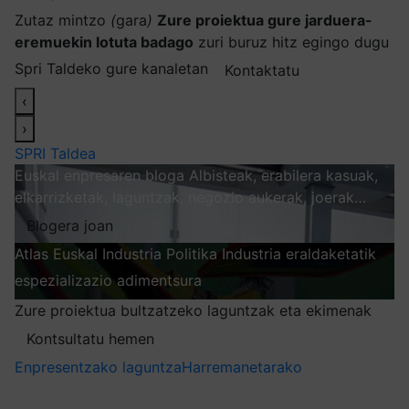
Zutaz mintzo
(
gara
)
Zure proiektua gure jarduera-
eremuekin lotuta badago
zuri buruz hitz egingo dugu
Spri Taldeko gure kanaletan
Kontaktatu
‹
›
SPRI Taldea
Euskal enpresaren bloga
Albisteak, erabilera kasuak,
elkarrizketak, laguntzak, negozio aukerak, joerak…
Blogera joan
Atlas
Euskal Industria Politika
Industria eraldaketatik
espezializazio adimentsura
Arakatu
Zure proiektua bultzatzeko laguntzak eta ekimenak
Kontsultatu hemen
Enpresentzako laguntza
Harremanetarako
Nire harpidetzak