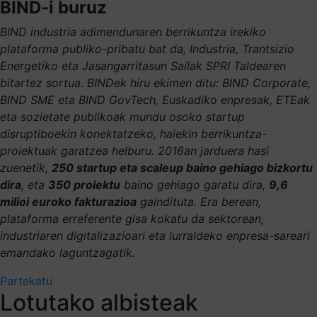
BIND-i buruz
BIND industria adimendunaren berrikuntza irekiko
plataforma publiko-pribatu bat da, Industria, Trantsizio
Energetiko eta Jasangarritasun Sailak SPRI Taldearen
bitartez sortua. BINDek hiru ekimen ditu: BIND Corporate,
BIND SME eta BIND GovTech, Euskadiko enpresak, ETEak
eta sozietate publikoak mundu osoko startup
disruptiboekin konektatzeko, haiekin berrikuntza-
proiektuak garatzea helburu. 2016an jarduera hasi
zuenetik,
250 startup eta scaleup baino gehiago bizkortu
dira
, eta
350 proiektu
baino gehiago garatu dira,
9,6
milioi euroko fakturazioa
gaindituta. Era berean,
plataforma erreferente gisa kokatu da sektorean,
industriaren digitalizazioari eta lurraldeko enpresa-sareari
emandako laguntzagatik.
Partekatu
Lotutako albisteak