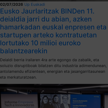
02/07/2026
Up Euskadi
Eusko Jaurlaritzak BINDen 11.
deialdia jarri du abian, azken
hamarkadan euskal enpresen eta
startupen arteko kontratuetan
lortutako 10 milioi euroko
balantzearekin
Deialdi berria irailaren 4ra arte egongo da zabalik, eta
soluzio disruptiboak bilatzen ditu industria adimendunean,
antolamendu efizientean, energian eta jasangarritasunean
eta merkaturatzean.