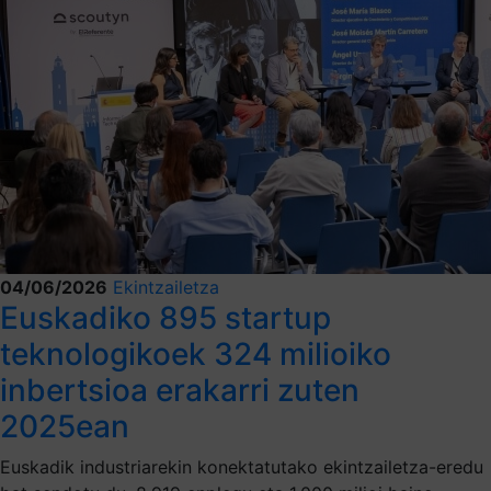
04/06/2026
Ekintzailetza
Euskadiko 895 startup
teknologikoek 324 milioiko
inbertsioa erakarri zuten
2025ean
Euskadik industriarekin konektatutako ekintzailetza-eredu