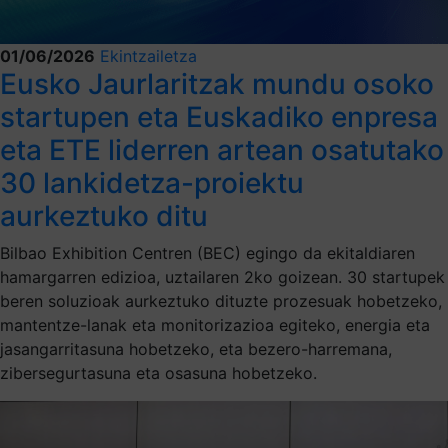
01/06/2026
Ekintzailetza
Eusko Jaurlaritzak mundu osoko
startupen eta Euskadiko enpresa
eta ETE liderren artean osatutako
30 lankidetza-proiektu
aurkeztuko ditu
Bilbao Exhibition Centren (BEC) egingo da ekitaldiaren
hamargarren edizioa, uztailaren 2ko goizean. 30 startupek
beren soluzioak aurkeztuko dituzte prozesuak hobetzeko,
mantentze-lanak eta monitorizazioa egiteko, energia eta
jasangarritasuna hobetzeko, eta bezero-harremana,
zibersegurtasuna eta osasuna hobetzeko.