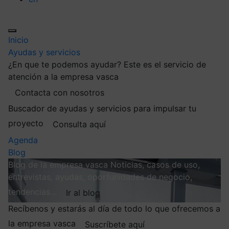
Inicio
Ayudas y servicios
¿En que te podemos ayudar?
Este es el servicio de
atención a la empresa vasca
Contacta con nosotros
Buscador de ayudas y servicios para impulsar tu
proyecto
Consulta aquí
Agenda
Blog
Blog de la empresa vasca
Noticias, casos de uso,
entrevistas, ayudas, oportunidades de negocio,
tendencias…
Ir al blog
Recíbenos y estarás al día de todo lo que ofrecemos a
la empresa vasca
Suscríbete aquí