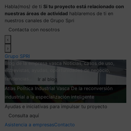
Habla
(
mos
)
de ti
Si tu proyecto está relacionado con
nuestras áreas de actividad
hablaremos de ti en
nuestros canales de Grupo Spri
Contacta con nosotros
‹
›
Grupo SPRI
Blog de la empresa vasca
Noticias, casos de uso,
entrevistas, ayudas, oportunidades de negocio,
tendencias…
Ir al blog
Atlas
Política Industrial Vasca
De la reconversión
industrial a la especialización inteligente
Explorar
Ayudas e iniciativas para impulsar tu proyecto
Consulta aquí
Asistencia a empresas
Contacto