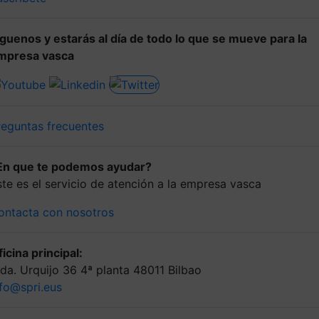
íguenos y estarás al día de todo lo que se mueve para la
mpresa vasca
reguntas frecuentes
En que te podemos ayudar?
ste es el servicio de atención a la empresa vasca
ontacta con nosotros
icina principal:
lda. Urquijo 36 4ª planta 48011 Bilbao
nfo@spri.eus