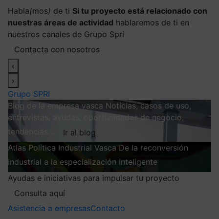
Habla
(
mos
)
de ti
Si tu proyecto está relacionado con
nuestras áreas de actividad
hablaremos de ti en
nuestros canales de Grupo Spri
Contacta con nosotros
‹
›
Grupo SPRI
Blog de la empresa vasca
Noticias, casos de uso,
entrevistas, ayudas, oportunidades de negocio,
tendencias…
Ir al blog
Atlas
Política Industrial Vasca
De la reconversión
industrial a la especialización inteligente
Explorar
Ayudas e iniciativas para impulsar tu proyecto
Consulta aquí
Asistencia a empresas
Contacto