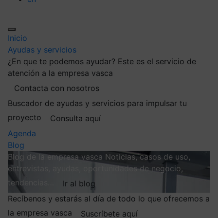
Inicio
Ayudas y servicios
¿En que te podemos ayudar?
Este es el servicio de
atención a la empresa vasca
Contacta con nosotros
Buscador de ayudas y servicios para impulsar tu
proyecto
Consulta aquí
Agenda
Blog
Blog de la empresa vasca
Noticias, casos de uso,
entrevistas, ayudas, oportunidades de negocio,
tendencias…
Ir al blog
Recíbenos y estarás al día de todo lo que ofrecemos a
la empresa vasca
Suscríbete aquí