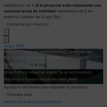
Habla
(
mos
)
de ti
Si tu proyecto está relacionado con
nuestras áreas de actividad
hablaremos de ti en
nuestros canales de Grupo Spri
Contacta con nosotros
‹
›
Grupo SPRI
Blog de la empresa vasca
Noticias, casos de uso,
entrevistas, ayudas, oportunidades de negocio,
tendencias…
Ir al blog
Atlas
Política Industrial Vasca
De la reconversión
industrial a la especialización inteligente
Explorar
Ayudas e iniciativas para impulsar tu proyecto
Consulta aquí
Asistencia a empresas
Contacto