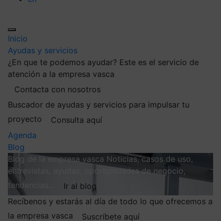
Inicio
Ayudas y servicios
¿En que te podemos ayudar?
Este es el servicio de
atención a la empresa vasca
Contacta con nosotros
Buscador de ayudas y servicios para impulsar tu
proyecto
Consulta aquí
Agenda
Blog
Blog de la empresa vasca
Noticias, casos de uso,
entrevistas, ayudas, oportunidades de negocio,
tendencias…
Ir al blog
Recíbenos y estarás al día de todo lo que ofrecemos a
la empresa vasca
Suscríbete aquí