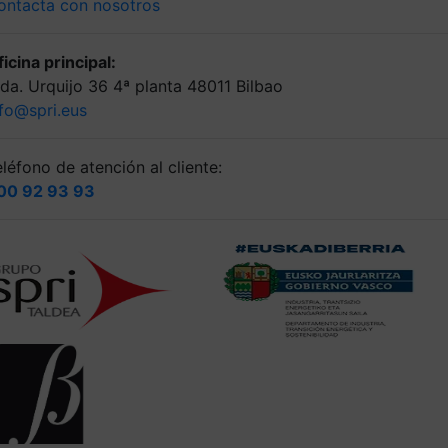
ontacta con nosotros
icina principal:
lda. Urquijo 36 4ª planta 48011 Bilbao
nfo@spri.eus
léfono de atención al cliente:
00 92 93 93