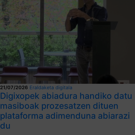
21/07/2026
Eraldaketa digitala
Digixopek abiadura handiko datu
masiboak prozesatzen dituen
plataforma adimenduna abiarazi
du