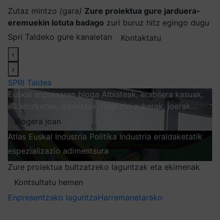
Zutaz mintzo
(
gara
)
Zure proiektua gure jarduera-
eremuekin lotuta badago
zuri buruz hitz egingo dugu
Spri Taldeko gure kanaletan
Kontaktatu
‹
›
SPRI Taldea
Euskal enpresaren bloga
Albisteak, erabilera kasuak,
elkarrizketak, laguntzak, negozio aukerak, joerak…
Blogera joan
Atlas
Euskal Industria Politika
Industria eraldaketatik
espezializazio adimentsura
Arakatu
Zure proiektua bultzatzeko laguntzak eta ekimenak
Kontsultatu hemen
Enpresentzako laguntza
Harremanetarako
Nire harpidetzak