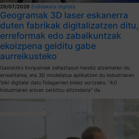
29/07/2026
Eraldaketa digitala
Geogramak 3D laser eskanerra
duten fabrikak digitalizatzen ditu,
erreformak edo zabalkuntzak
ekoizpena gelditu gabe
aurreikusteko
Gasteizko konpainiak zehaztasun handiz atzematen du
errealitatea, eta 3D modelatua aplikatzen du industriaren
‘biki digitala’ datu fidagarrien bidez sortzeko. “4.0
Industriaren arloan zerbitzu aitzindaria” da.