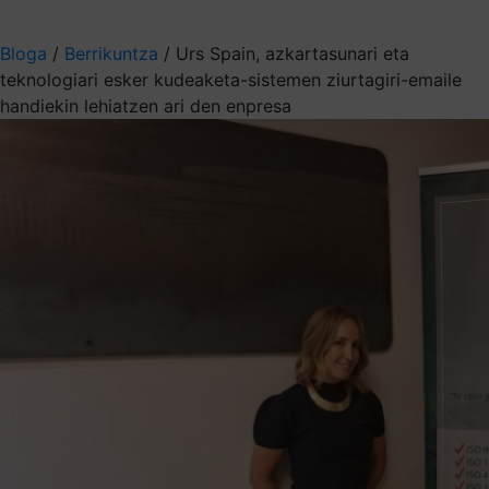
Aukeratu jaso nahi duzun informazioa
Bloga
/
Berrikuntza
/
Urs Spain, azkartasunari eta
teknologiari esker kudeaketa-sistemen ziurtagiri-emaile
handiekin lehiatzen ari den enpresa