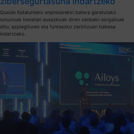
zibersegurtasuna indartzeko
Quside Kataluniako enpresarekin batera garatutako
soluzioak benetan ausazkoak diren zenbaki-sorgailuak
ditu, azpiegituren eta funtsezko zerbitzuen babesa
indartzeko.