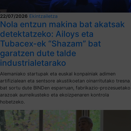
22/07/2026
Ekintzailetza
Nola entzun makina bat akatsak
detektatzeko: Ailoys eta
Tubacex-ek “Shazam” bat
garatzen dute talde
industrialetarako
Alemaniako startupak eta euskal konpainiak adimen
artifizialean eta sentsore akustikoetan oinarritutako tresna
bat sortu dute BINDen esparruan, fabrikazio-prozesuetako
arazoak aurreikusteko eta ekoizpenaren kontrola
hobetzeko.