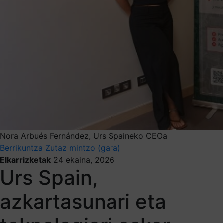
Nora Arbués Fernández, Urs Spaineko CEOa
Berrikuntza
Zutaz mintzo (gara)
Elkarrizketak
24 ekaina, 2026
Urs Spain,
azkartasunari eta