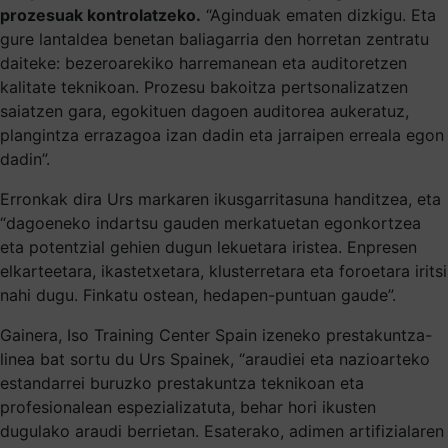
prozesuak kontrolatzeko.
“Aginduak ematen dizkigu. Eta
gure lantaldea benetan baliagarria den horretan zentratu
daiteke: bezeroarekiko harremanean eta auditoretzen
kalitate teknikoan. Prozesu bakoitza pertsonalizatzen
saiatzen gara, egokituen dagoen auditorea aukeratuz,
plangintza errazagoa izan dadin eta jarraipen erreala egon
dadin”.
Erronkak dira Urs markaren ikusgarritasuna handitzea, eta
“dagoeneko indartsu gauden merkatuetan egonkortzea
eta potentzial gehien dugun lekuetara iristea. Enpresen
elkarteetara, ikastetxetara, klusterretara eta foroetara iritsi
nahi dugu. Finkatu ostean, hedapen-puntuan gaude”.
Gainera, Iso Training Center Spain izeneko prestakuntza-
linea bat sortu du Urs Spainek, “araudiei eta nazioarteko
estandarrei buruzko prestakuntza teknikoan eta
profesionalean espezializatuta, behar hori ikusten
dugulako araudi berrietan. Esaterako, adimen artifizialaren