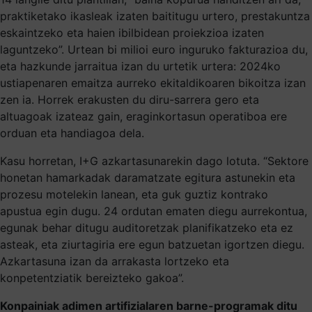
praktiketako ikasleak izaten baititugu urtero, prestakuntza
eskaintzeko eta haien ibilbidean proiekzioa izaten
laguntzeko”. Urtean bi milioi euro inguruko fakturazioa du,
eta hazkunde jarraitua izan du urtetik urtera: 2024ko
ustiapenaren emaitza aurreko ekitaldikoaren bikoitza izan
zen ia. Horrek erakusten du diru-sarrera gero eta
altuagoak izateaz gain, eraginkortasun operatiboa ere
orduan eta handiagoa dela.
Kasu horretan, I+G azkartasunarekin dago lotuta. “Sektore
honetan hamarkadak daramatzate egitura astunekin eta
prozesu motelekin lanean, eta guk guztiz kontrako
apustua egin dugu. 24 ordutan ematen diegu aurrekontua,
egunak behar ditugu auditoretzak planifikatzeko eta ez
asteak, eta ziurtagiria ere egun batzuetan igortzen diegu.
Azkartasuna izan da arrakasta lortzeko eta
konpetentziatik bereizteko gakoa”.
Konpainiak adimen artifizialaren barne-programak ditu