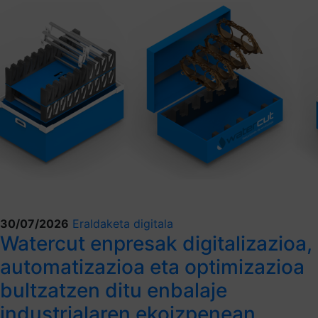
30/07/2026
Eraldaketa digitala
Watercut enpresak digitalizazioa,
automatizazioa eta optimizazioa
bultzatzen ditu enbalaje
industrialaren ekoizpenean