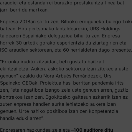
araudiei eta estandarrei buruzko prestakuntza-linea bat
jarri berri du martxan.
Enpresa 2018an sortu zen, Bilboko erdiguneko bulego txiki
batean. Hiru pertsonako lantaldearekin, URS Holdings
taldearen Espainiako delegazioa bihurtu zen. Enpresa
horrek 30 urtetik gorako esperientzia du ziurtagirien eta
ISO araudien sektorean, eta 60 herrialdetan dago presente.
“Erronka iruditu zitzaidan, beti gustatu baitzait
ekintzailetza. Aukera askoko sektorea izan zitekeela uste
genuen”, azaldu du Nora Arbués Fernándezek, Urs
Spaineko CEOak. Proiektua hasi berritan pandemia iritsi
zen, “eta negatiboa izango zela uste genuen arren, guztiz
kontrakoa izan zen. Egokitzeko gaitasun azkarrik izan ez
zuten enpresa handien aurka lehiatzeko aukera izan
genuen. Urte nahiko positiboa izan zen konpetentzia
handia eduki arren”.
Enpresaren hazkundea zela eta –
100 auditore ditu