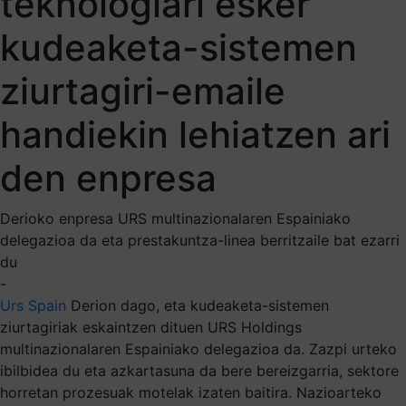
teknologiari esker
kudeaketa-sistemen
ziurtagiri-emaile
handiekin lehiatzen ari
den enpresa
Derioko enpresa URS multinazionalaren Espainiako
delegazioa da eta prestakuntza-linea berritzaile bat ezarri
du
-
Urs Spain
Derion dago, eta kudeaketa-sistemen
ziurtagiriak eskaintzen dituen URS Holdings
multinazionalaren Espainiako delegazioa da. Zazpi urteko
ibilbidea du eta azkartasuna da bere bereizgarria, sektore
horretan prozesuak motelak izaten baitira. Nazioarteko