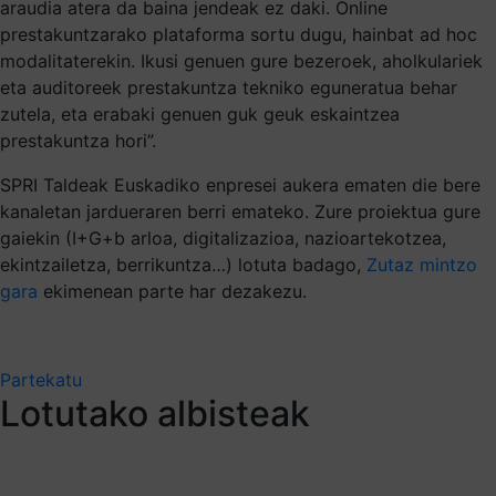
araudia atera da baina jendeak ez daki. Online
prestakuntzarako plataforma sortu dugu, hainbat ad hoc
modalitaterekin. Ikusi genuen gure bezeroek, aholkulariek
eta auditoreek prestakuntza tekniko eguneratua behar
zutela, eta erabaki genuen guk geuk eskaintzea
prestakuntza hori”.
SPRI Taldeak Euskadiko enpresei aukera ematen die bere
kanaletan jardueraren berri emateko. Zure proiektua gure
gaiekin (I+G+b arloa, digitalizazioa, nazioartekotzea,
ekintzailetza, berrikuntza…) lotuta badago,
Zutaz mintzo
gara
ekimenean parte har dezakezu.
Partekatu
Lotutako albisteak