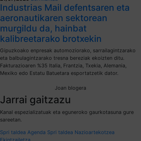
Industrias Mail defentsaren eta
aeronautikaren sektorean
murgildu da, hainbat
kalibreetarako brotxekin
Gipuzkoako enpresak automoziorako, sarrailagintzarako
eta balbulagintzarako tresna bereziak ekoizten ditu.
Fakturazioaren %35 Italia, Frantzia, Txekia, Alemania,
Mexiko edo Estatu Batuetara esportatzetik dator.
Joan blogera
Jarrai gaitzazu
Kanal espezializatuak eta eguneroko gaurkotasuna gure
sareetan.
Spri taldea
Agenda Spri taldea
Nazioartekotzea
Ekintzailetza