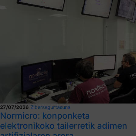
27/07/2026
Zibersegurtasuna
Normicro: konponketa
elektronikoko tailerretik adimen
artifizialaren arora