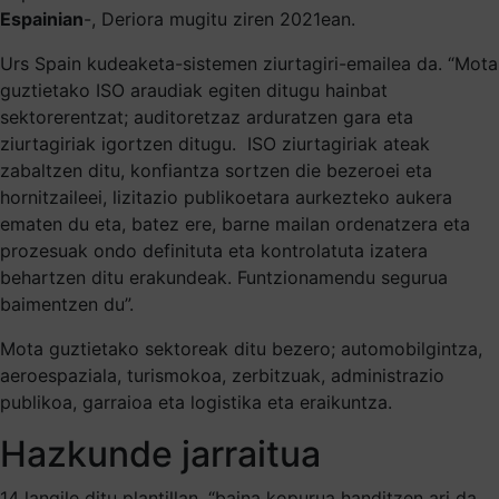
Espainian
-, Deriora mugitu ziren 2021ean.
Urs Spain kudeaketa-sistemen ziurtagiri-emailea da. “Mota
guztietako ISO araudiak egiten ditugu hainbat
sektorerentzat; auditoretzaz arduratzen gara eta
ziurtagiriak igortzen ditugu. ISO ziurtagiriak ateak
zabaltzen ditu, konfiantza sortzen die bezeroei eta
hornitzaileei, lizitazio publikoetara aurkezteko aukera
ematen du eta, batez ere, barne mailan ordenatzera eta
prozesuak ondo definituta eta kontrolatuta izatera
behartzen ditu erakundeak. Funtzionamendu segurua
baimentzen du”.
Mota guztietako sektoreak ditu bezero; automobilgintza,
aeroespaziala, turismokoa, zerbitzuak, administrazio
publikoa, garraioa eta logistika eta eraikuntza.
Hazkunde jarraitua
14 langile ditu plantillan, “baina kopurua handitzen ari da,