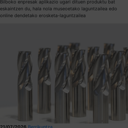
Bilboko enpresak aplikazio ugari dituen produktu bat
eskaintzen du, hala nola museoetako laguntzailea edo
online dendetako erosketa-laguntzailea
21/07/2026
Berrikuntza