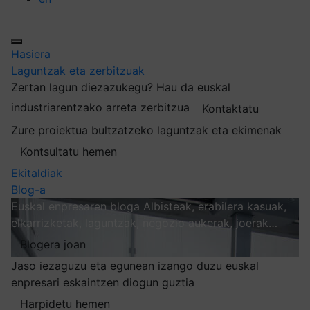
Hasiera
Laguntzak eta zerbitzuak
Zertan lagun diezazukegu?
Hau da euskal
industriarentzako arreta zerbitzua
Kontaktatu
Zure proiektua bultzatzeko laguntzak eta ekimenak
Kontsultatu hemen
Ekitaldiak
Blog-a
Euskal enpresaren bloga
Albisteak, erabilera kasuak,
elkarrizketak, laguntzak, negozio aukerak, joerak…
Blogera joan
Jaso iezaguzu eta egunean izango duzu euskal
enpresari eskaintzen diogun guztia
Harpidetu hemen