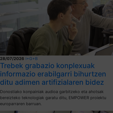
28/07/2026
I+G+B
Trebek grabazio konplexuak
informazio erabilgarri bihurtzen
ditu adimen artifizialaren bidez
Donostiako konpainiak audioa garbitzeko eta ahotsak
bereizteko teknologiak garatu ditu, EMPOWER proiektu
europarraren barruan.