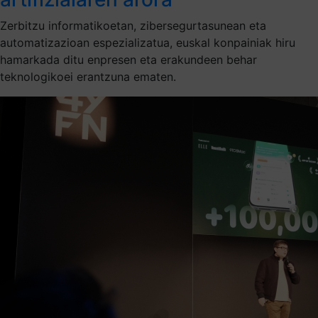
Zerbitzu informatikoetan, zibersegurtasunean eta
automatizazioan espezializatua, euskal konpainiak hiru
hamarkada ditu enpresen eta erakundeen behar
teknologikoei erantzuna ematen.