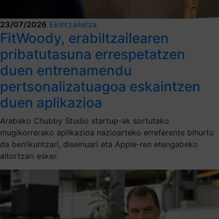
23/07/2026
Ekintzailetza
FitWoody, erabiltzailearen
pribatutasuna errespetatzen
duen entrenamendu
pertsonalizatuagoa eskaintzen
duen aplikazioa
Arabako Chubby Studio startup-ak sortutako
mugikorrerako aplikazioa nazioarteko erreferente bihurtu
da berrikuntzari, diseinuari eta Apple-ren etengabeko
aitortzari esker.