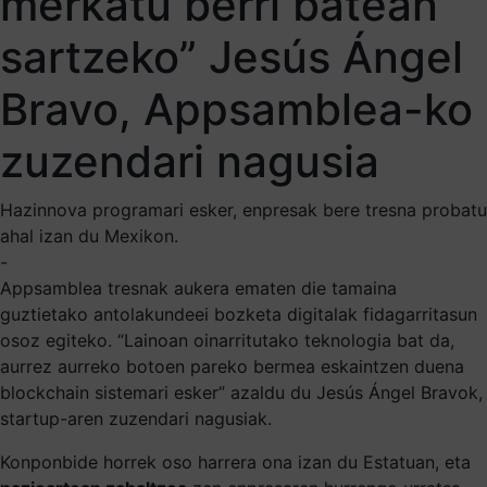
merkatu berri batean
sartzeko” Jesús Ángel
Bravo, Appsamblea-ko
zuzendari nagusia
Hazinnova programari esker, enpresak bere tresna probatu
ahal izan du Mexikon.
-
Appsamblea tresnak aukera ematen die tamaina
guztietako antolakundeei bozketa digitalak fidagarritasun
osoz egiteko. “Lainoan oinarritutako teknologia bat da,
aurrez aurreko botoen pareko bermea eskaintzen duena
blockchain sistemari esker” azaldu du Jesús Ángel Bravok,
startup-aren zuzendari nagusiak.
Konponbide horrek oso harrera ona izan du Estatuan, eta