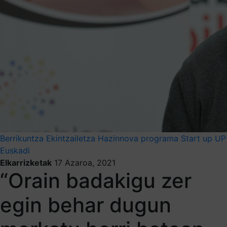
Berrikuntza
Ekintzailetza
Hazinnova programa
Start up
UP
Euskadi
Elkarrizketak
17 Azaroa, 2021
“Orain badakigu zer
egin behar dugun