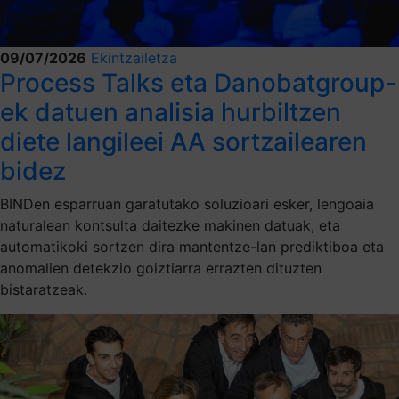
09/07/2026
Ekintzailetza
Process Talks eta Danobatgroup-
ek datuen analisia hurbiltzen
diete langileei AA sortzailearen
bidez
BINDen esparruan garatutako soluzioari esker, lengoaia
naturalean kontsulta daitezke makinen datuak, eta
automatikoki sortzen dira mantentze-lan prediktiboa eta
anomalien detekzio goiztiarra errazten dituzten
bistaratzeak.