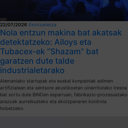
22/07/2026
Ekintzailetza
Nola entzun makina bat akatsak
detektatzeko: Ailoys eta
Tubacex-ek “Shazam” bat
garatzen dute talde
industrialetarako
Alemaniako startupak eta euskal konpainiak adimen
artifizialean eta sentsore akustikoetan oinarritutako tresna
bat sortu dute BINDen esparruan, fabrikazio-prozesuetako
arazoak aurreikusteko eta ekoizpenaren kontrola
hobetzeko.