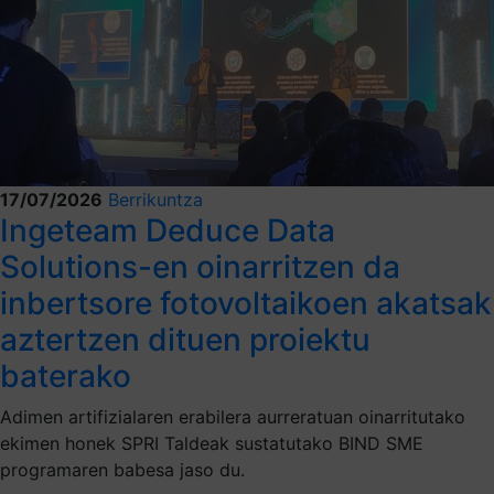
17/07/2026
Berrikuntza
Ingeteam Deduce Data
Solutions-en oinarritzen da
inbertsore fotovoltaikoen akatsak
aztertzen dituen proiektu
baterako
Adimen artifizialaren erabilera aurreratuan oinarritutako
ekimen honek SPRI Taldeak sustatutako BIND SME
programaren babesa jaso du.