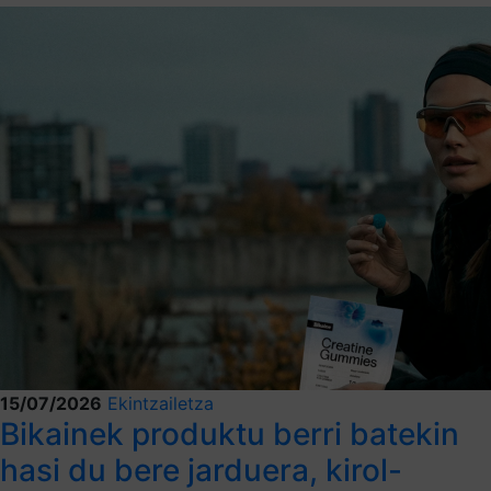
15/07/2026
Ekintzailetza
Bikainek produktu berri batekin
hasi du bere jarduera, kirol-