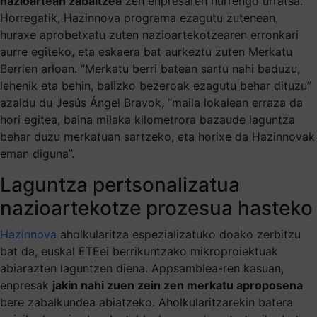
nazioartean zabaltzea
zen enpresaren hurrengo urratsa.
Horregatik, Hazinnova programa ezagutu zutenean,
huraxe aprobetxatu zuten nazioartekotzearen erronkari
aurre egiteko, eta eskaera bat aurkeztu zuten Merkatu
Berrien arloan. “Merkatu berri batean sartu nahi baduzu,
lehenik eta behin, balizko bezeroak ezagutu behar dituzu”
azaldu du Jesús Ángel Bravok, “maila lokalean erraza da
hori egitea, baina milaka kilometrora bazaude laguntza
behar duzu merkatuan sartzeko, eta horixe da Hazinnovak
eman diguna”.
Laguntza pertsonalizatua
nazioartekotze prozesua hasteko
Hazinnova
aholkularitza espezializatuko doako zerbitzu
bat da, euskal ETEei berrikuntzako mikroproiektuak
abiarazten laguntzen diena. Appsamblea-ren kasuan,
enpresak
jakin nahi zuen zein zen merkatu aproposena
bere zabalkundea abiatzeko. Aholkularitzarekin batera