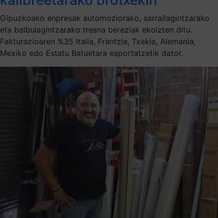
Gipuzkoako enpresak automoziorako, sarrailagintzarako
eta balbulagintzarako tresna bereziak ekoizten ditu.
Fakturazioaren %35 Italia, Frantzia, Txekia, Alemania,
Mexiko edo Estatu Batuetara esportatzetik dator.