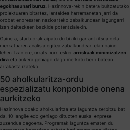
egokitasunari buruz
. Hazinnova-rekin batera bultzatutako
proiektuaren bitartez, lantaldea harremanetan jarri da
orobat enpresaren nazioarteko zabalkundean lagungarri
izan daitezkeen bazkide potentzialekin.
Gainera, startup-ak aipatu du biziki garrantzitsua dela
merkatuaren analisia egitea zabalkundeari ekin baino
lehen. Izan ere, urrats horri esker
arriskuak minimizatzen
dira
eta aukera gehiago dago merkatu berri batean
arrakasta izateko.
50 aholkularitza-ordu
espezializatu konponbide onena
aurkitzeko
Hazinnova doako aholkularitza eta laguntza zerbitzu bat
da, 10 langile edo gehiago dituzten euskal enpresei
zuzendua dagoena. Programak laguntza ematen du
enpresaren beharrizan zehatz bati erantzungo dioten