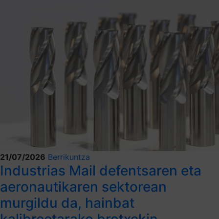
21/07/2026
Berrikuntza
Industrias Mail defentsaren eta
aeronautikaren sektorean
murgildu da, hainbat
kalibreetarako brotxekin