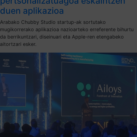
pertsonalizatuagoa eskaintzen
duen aplikazioa
Arabako Chubby Studio startup-ak sortutako
mugikorrerako aplikazioa nazioarteko erreferente bihurtu
da berrikuntzari, diseinuari eta Apple-ren etengabeko
aitortzari esker.