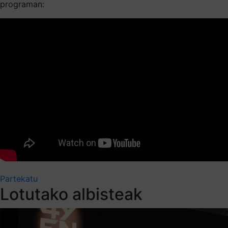
programan:
Partekatu
Lotutako albisteak