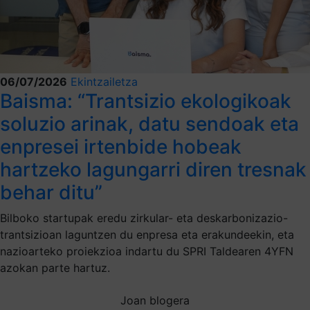
06/07/2026
Ekintzailetza
Baisma: “Trantsizio ekologikoak
soluzio arinak, datu sendoak eta
enpresei irtenbide hobeak
hartzeko lagungarri diren tresnak
behar ditu”
Bilboko startupak eredu zirkular- eta deskarbonizazio-
trantsizioan laguntzen du enpresa eta erakundeekin, eta
nazioarteko proiekzioa indartu du SPRI Taldearen 4YFN
azokan parte hartuz.
Joan blogera