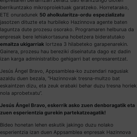
berrikuntzako mikroproiektuak garatzeko. Horretarako,
ETE onuradunek
50 aholkularitza-ordu
espezializatu
jasotzen dituzte eta hurbileko Hazinnova agente baten
laguntza dute prozesu osorako. Programaren helburua da
enpresak bere lehiakortasuna hobetzera bideratutako
emaitza ukigarriak
lortzea 3 hilabeteko garapenarekin.
Gainera, prozesu hau bereziki diseinatuta dago ez dadin
izan karga administratibo gehigarri bat enpresarentzat.
Jesús Ángel Bravo, Appsamblea-ko zuzendari nagusiak
azaldu duen bezala, “Hazinnovak tresna-multzo bat
eskaintzen dizu, eta zeuk erabaki behar duzu tresna horiek
nola aprobetxatu”.
Jesús Ángel Bravo, eskerrik asko zuen denboragatik eta
zuen esperientzia gurekin partekatzeagatik!
Bideo honetan lehen eskutik jakingo duzu nolako
esperientzia izan duen Appsamblea enpresak Hazinnova