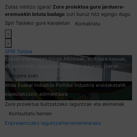
Zutaz mintzo
(
gara
)
Zure proiektua gure jarduera-
eremuekin lotuta badago
zuri buruz hitz egingo dugu
Spri Taldeko gure kanaletan
Kontaktatu
‹
›
SPRI Taldea
Euskal enpresaren bloga
Albisteak, erabilera kasuak,
elkarrizketak, laguntzak, negozio aukerak, joerak…
Blogera joan
Atlas
Euskal Industria Politika
Industria eraldaketatik
espezializazio adimentsura
Arakatu
Zure proiektua bultzatzeko laguntzak eta ekimenak
Kontsultatu hemen
Enpresentzako laguntza
Harremanetarako
Nire harpidetzak