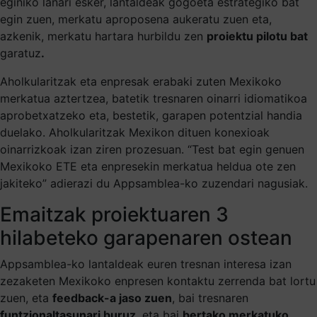
eginiko lanari esker, lantaldeak gogoeta estrategiko bat
egin zuen, merkatu aproposena aukeratu zuen eta,
azkenik, merkatu hartara hurbildu zen
proiektu pilotu bat
garatuz
.
Aholkularitzak eta enpresak erabaki zuten Mexikoko
merkatua aztertzea, batetik tresnaren oinarri idiomatikoa
aprobetxatzeko eta, bestetik, garapen potentzial handia
duelako. Aholkularitzak Mexikon dituen konexioak
oinarrizkoak izan ziren prozesuan. “Test bat egin genuen
Mexikoko ETE eta enpresekin merkatua heldua ote zen
jakiteko” adierazi du Appsamblea-ko zuzendari nagusiak.
Emaitzak proiektuaren 3
hilabeteko garapenaren ostean
Appsamblea-ko lantaldeak euren tresnan interesa izan
zezaketen Mexikoko enpresen kontaktu zerrenda bat lortu
zuen, eta
feedback-a jaso zuen
, bai tresnaren
funtzionaltasunari buruz
, eta bai
bertako merkatuko