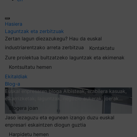
Hasiera
Laguntzak eta zerbitzuak
Zertan lagun diezazukegu?
Hau da euskal
industriarentzako arreta zerbitzua
Kontaktatu
Zure proiektua bultzatzeko laguntzak eta ekimenak
Kontsultatu hemen
Ekitaldiak
Blog-a
Euskal enpresaren bloga
Albisteak, erabilera kasuak,
elkarrizketak, laguntzak, negozio aukerak, joerak…
Blogera joan
Jaso iezaguzu eta egunean izango duzu euskal
enpresari eskaintzen diogun guztia
Harpidetu hemen