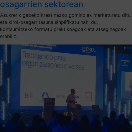
osagarrien sektorean
Azukrerik gabeko kreatinazko gominolak merkaturatu ditu,
eta kirol-osagarritasuna sinplifikatu nahi du,
kontsumitzeko formatu praktikoagoak eta atseginagoak
erabiliz.