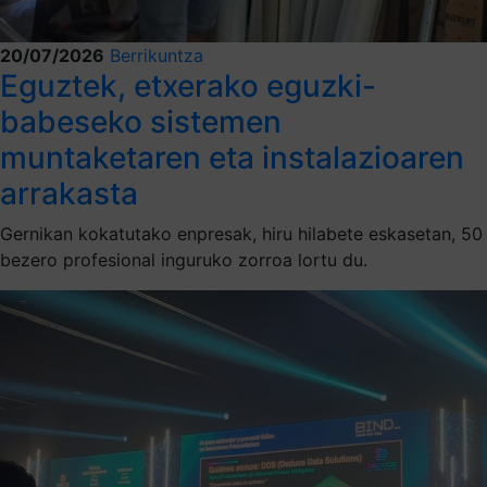
20/07/2026
Berrikuntza
Eguztek, etxerako eguzki-
babeseko sistemen
muntaketaren eta instalazioaren
arrakasta
Gernikan kokatutako enpresak, hiru hilabete eskasetan, 50
bezero profesional inguruko zorroa lortu du.