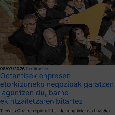
08/07/2026
Berrikuntza
Octantisek enpresen
etorkizuneko negozioak garatzen
laguntzen du, barne-
ekintzailetzaren bitartez
Tecnalia Groupen spin-off bat da konpainia, eta hazteko