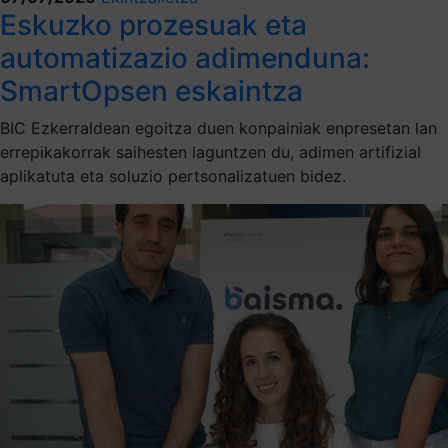
Eskuzko prozesuak eta
automatizazio adimenduna:
SmartOpsen eskaintza
BIC Ezkerraldean egoitza duen konpainiak enpresetan lan
errepikakorrak saihesten laguntzen du, adimen artifizial
aplikatuta eta soluzio pertsonalizatuen bidez.