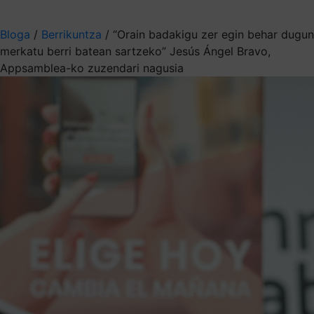
Aukeratu jaso nahi duzun informazioa
Bloga
/
Berrikuntza
/
“Orain badakigu zer egin behar dugun
merkatu berri batean sartzeko” Jesús Ángel Bravo,
Appsamblea-ko zuzendari nagusia