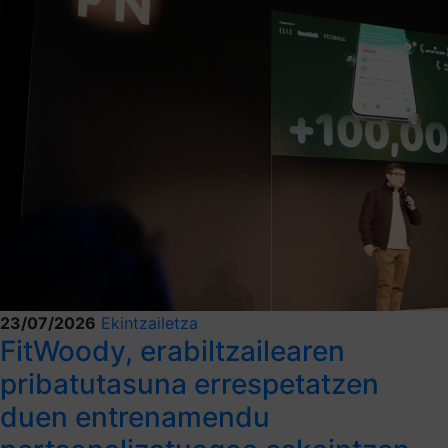
23/07/2026
Ekintzailetza
FitWoody, erabiltzailearen
pribatutasuna errespetatzen
duen entrenamendu