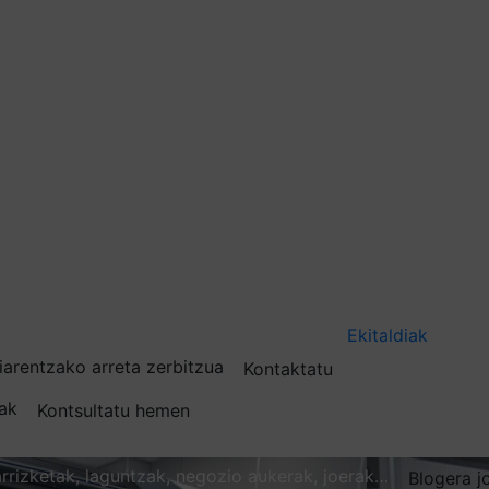
Ekitaldiak
iarentzako arreta zerbitzua
Kontaktatu
nak
Kontsultatu hemen
karrizketak, laguntzak, negozio aukerak, joerak…
Blogera j