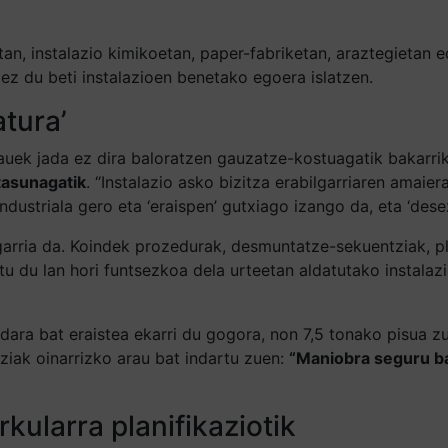
n, instalazio kimikoetan, paper-fabriketan, araztegietan ed
ez du beti instalazioen benetako egoera islatzen.
atura’
auek jada ez dira baloratzen gauzatze-kostuagatik bakarrik
tasunagatik
. “Instalazio asko bizitza erabilgarriaren amaier
ndustriala gero eta ‘eraispen’ gutxiago izango da, eta ‘dese
arria da. Koindek prozedurak, desmuntatze-sekuentziak, pl
u du lan hori funtsezkoa dela urteetan aldatutako instalaz
dara bat eraistea ekarri du gogora, non 7,5 tonako pisua zu
ziak oinarrizko arau bat indartu zuen:
“Maniobra seguru ba
kularra planifikaziotik