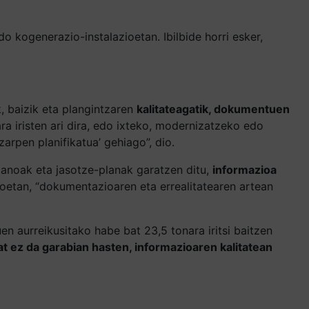
o kogenerazio-instalazioetan. Ibilbide horri esker,
, baizik eta plangintzaren
kalitateagatik, dokumentuen
ara iristen ari dira, edo ixteko, modernizatzeko edo
zarpen planifikatua’ gehiago”, dio.
anoak eta jasotze-planak garatzen ditu,
informazioa
ioetan, “dokumentazioaren eta errealitatearen artean
en aurreikusitako habe bat 23,5 tonara iritsi baitzen
t ez da garabian hasten, informazioaren kalitatean