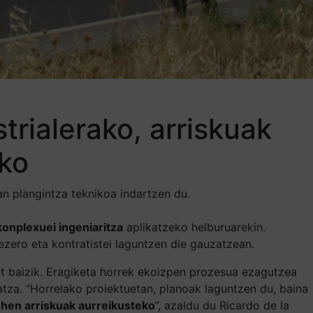
trialerako, arriskuak
eko
n plangintza teknikoa indartzen du.
onplexuei ingeniaritza
aplikatzeko helburuarekin.
ezero eta kontratistei laguntzen die gauzatzean.
at baizik. Eragiketa horrek ekoizpen prozesua ezagutzea
atza. “Horrelako proiektuetan, planoak laguntzen du, baina
lehen arriskuak aurreikusteko
”, azaldu du Ricardo de la