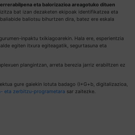
errerabilpena eta balorizazioa areagotuko dituen
zitza bat izan dezaketen ekipoak identifikatzea eta
aliabide baliotsu bihurtzen dira, batez ere eskala
urumen-inpaktu txikiagoarekin. Hala ere, esperientzia
alde egiten itxura egiteagatik, segurtasuna eta
plexuen plangintzan, arreta berezia jarriz erabiltzen ez
ktua gure gaiekin lotuta badago (I+G+b, digitalizazioa,
a- eta zerbitzu-programetara
sar zaitezke.