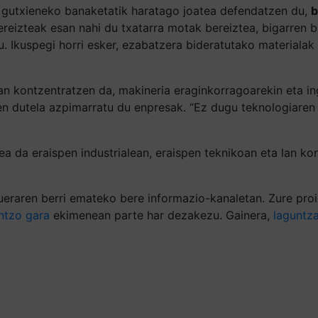
 gutxieneko banaketatik haratago joatea defendatzen du,
b
reizteak esan nahi du txatarra motak bereiztea, bigarren bi
 Ikuspegi horri esker, ezabatzera bideratutako materialak b
 kontzentratzen da, makineria eraginkorragoarekin eta ing
en dutela azpimarratu du enpresak. “Ez dugu teknologiaren 
a da eraispen industrialean, eraispen teknikoan eta lan kon
eraren berri emateko bere informazio-kanaletan. Zure proie
ntzo gara
ekimenean parte har dezakezu. Gainera,
laguntz