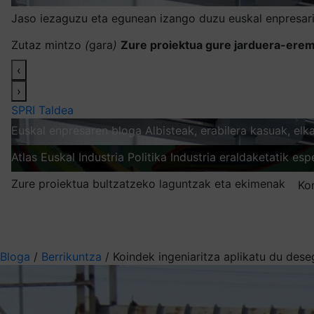
Jaso iezaguzu eta egunean izango duzu euskal enpresari
Zutaz mintzo
(
gara
)
Zure proiektua gure jarduera-erem
‹
›
SPRI Taldea
Euskal enpresaren bloga
Albisteak, erabilera kasuak, el
Atlas
Euskal Industria Politika
Industria eraldaketatik esp
Zure proiektua bultzatzeko laguntzak eta ekimenak
Ko
Nire harpidetzak
Aukeratu jaso nahi duzun informazioa
Bloga
/
Berrikuntza
/
Koindek ingeniaritza aplikatu du dese