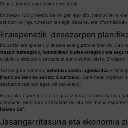
Rosak, Koinde enpresako gerenteak.
Enpresak 100 proiektu baino gehiago ditu zentral termikoeta
askotariko inguruneetan lan egin dezake, eta informazioak 
Eraispenetik ‘desezarpen planifik
Industria-eraispenak bilakaera esanguratsua izan du. Lan h
trazabilitateagatik, hondakinen kudeaketagatik eta segur
erabilera aldatzeko prozesuei aurre egiten diete. Eraispen i
Testuinguru honetan,
xehetasunezko ingeniaritza
erabakig
irtenbide tekniko zehatz bihurtzeko
. Gerenteak azpimarrat
desberdintasunak egon daitezkelako”.
Horrelako egoeren adibide gisa, zentral termiko batean gal
azkenean. Maniobra arrakastaz burutu zen, baina esperient
hasten da”
.
Jasangarritasuna eta ekonomia zir