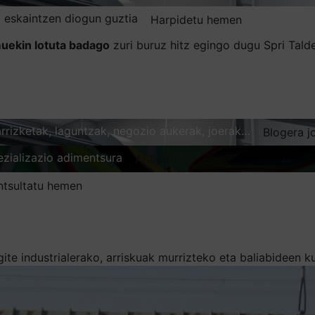
 eskaintzen diogun guztia
Harpidetu hemen
uekin lotuta badago
zuri buruz hitz egingo dugu Spri Tal
karrizketak, laguntzak, negozio aukerak, joerak…
Blogera j
ezializazio adimentsura
Arakatu
ntsultatu hemen
gite industrialerako, arriskuak murrizteko eta baliabideen