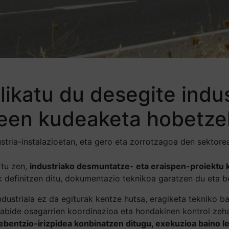
likatu du desegite indus
ideen kudeaketa hobetz
tria-instalazioetan, eta gero eta zorrotzagoa den sektorea
rtu zen,
industriako desmuntatze- eta eraispen-proiektu k
ak definitzen ditu, dokumentazio teknikoa garatzen du eta b
dustriala ez da egiturak kentze hutsa, eragiketa tekniko b
liabide osagarrien koordinazioa eta hondakinen kontrol zeh
rebentzio-irizpidea konbinatzen ditugu, exekuzioa baino 