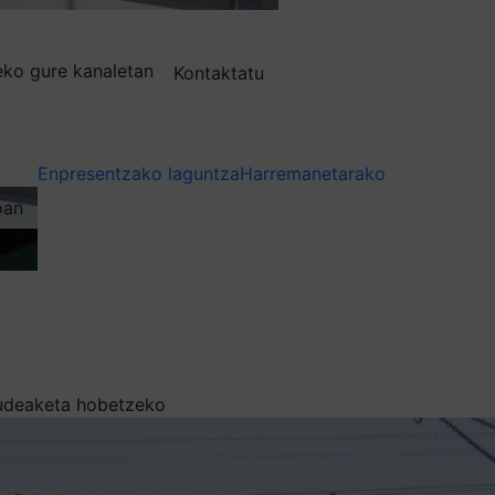
deko gure kanaletan
Kontaktatu
Enpresentzako laguntza
Harremanetarako
oan
 kudeaketa hobetzeko