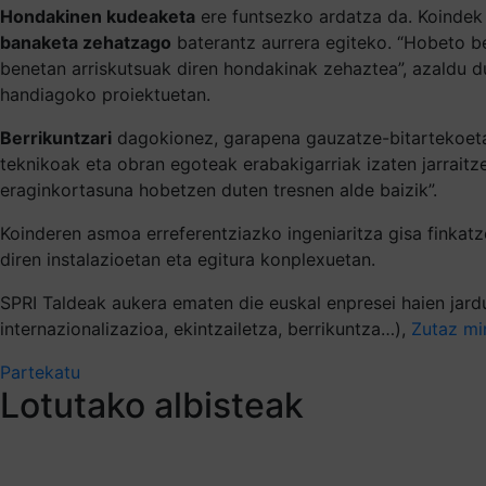
Hondakinen kudeaketa
ere funtsezko ardatza da. Koindek
banaketa zehatzago
baterantz aurrera egiteko. “Hobeto be
benetan arriskutsuak diren hondakinak zehaztea”, azaldu du.
handiagoko proiektuetan.
Berrikuntzari
dagokionez, garapena gauzatze-bitartekoetan
teknikoak eta obran egoteak erabakigarriak izaten jarraitz
eraginkortasuna hobetzen duten tresnen alde baizik”.
Koinderen asmoa erreferentziazko ingeniaritza gisa finkatze
diren instalazioetan eta egitura konplexuetan.
SPRI Taldeak aukera ematen die euskal enpresei haien jardu
internazionalizazioa, ekintzailetza, berrikuntza…),
Zutaz mi
Partekatu
Lotutako albisteak