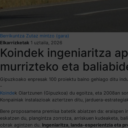
Berrikuntza
Zutaz mintzo (gara)
Elkarrizketak
1 uztaila, 2026
Koindek ingeniaritza ap
murrizteko eta baliab
Gipuzkoako enpresak 100 proiektu baino gehiago ditu indus
-
Koinde
k Oiartzunen (Gipuzkoa) du egoitza, eta 2008an so
Konpainiak instalazioak aztertzen ditu, jarduera-estrategi
Bere proposamena premisa batetik abiatzen da: eraispen in
eskatzen du, plangintza zorrotza, arriskuen kudeaketa, ba
obrak agintzen du.
Ingeniaritza, landa-esperientzia eta p