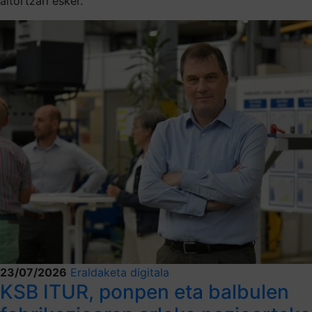
aitortzari esker.
23/07/2026
Eraldaketa digitala
KSB ITUR, ponpen eta balbulen