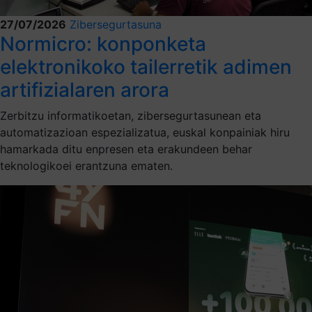
27/07/2026
Zibersegurtasuna
Normicro: konponketa
elektronikoko tailerretik adimen
artifizialaren arora
Zerbitzu informatikoetan, zibersegurtasunean eta
automatizazioan espezializatua, euskal konpainiak hiru
hamarkada ditu enpresen eta erakundeen behar
teknologikoei erantzuna ematen.