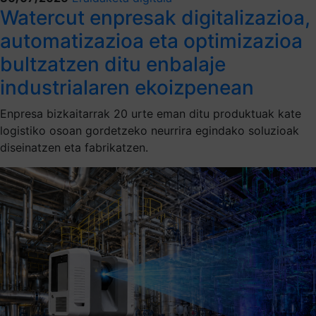
Watercut enpresak digitalizazioa,
automatizazioa eta optimizazioa
bultzatzen ditu enbalaje
industrialaren ekoizpenean
Enpresa bizkaitarrak 20 urte eman ditu produktuak kate
logistiko osoan gordetzeko neurrira egindako soluzioak
diseinatzen eta fabrikatzen.