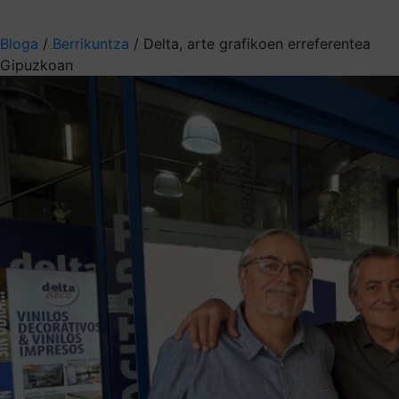
Aukeratu jaso nahi duzun informazioa
Bloga
/
Berrikuntza
/
Delta, arte grafikoen erreferentea
Gipuzkoan