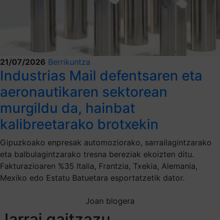
21/07/2026
Berrikuntza
Industrias Mail defentsaren eta
aeronautikaren sektorean
murgildu da, hainbat
kalibreetarako brotxekin
Gipuzkoako enpresak automoziorako, sarrailagintzarako
eta balbulagintzarako tresna bereziak ekoizten ditu.
Fakturazioaren %35 Italia, Frantzia, Txekia, Alemania,
Mexiko edo Estatu Batuetara esportatzetik dator.
Joan blogera
Jarrai gaitzazu