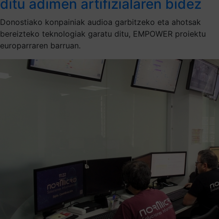
ditu adimen artifizialaren bidez
Donostiako konpainiak audioa garbitzeko eta ahotsak
bereizteko teknologiak garatu ditu, EMPOWER proiektu
europarraren barruan.