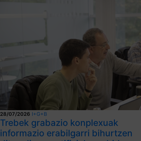
28/07/2026
I+G+B
Trebek grabazio konplexuak
informazio erabilgarri bihurtzen