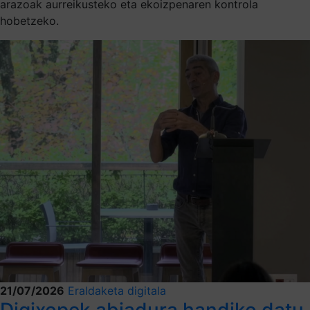
arazoak aurreikusteko eta ekoizpenaren kontrola
hobetzeko.
21/07/2026
Eraldaketa digitala
Digixopek abiadura handiko datu