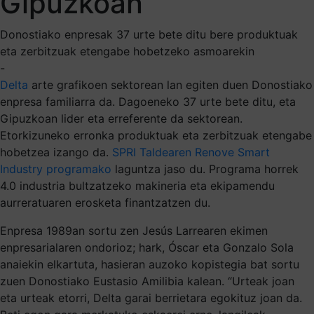
Gipuzkoan
Donostiako enpresak 37 urte bete ditu bere produktuak
eta zerbitzuak etengabe hobetzeko asmoarekin
-
Delta
arte grafikoen sektorean lan egiten duen Donostiako
enpresa familiarra da. Dagoeneko 37 urte bete ditu, eta
Gipuzkoan lider eta erreferente da sektorean.
Etorkizuneko erronka produktuak eta zerbitzuak etengabe
hobetzea izango da.
SPRI Taldearen
Renove Smart
Industry programako
laguntza jaso du. Programa horrek
4.0 industria bultzatzeko makineria eta ekipamendu
aurreratuaren erosketa finantzatzen du.
Enpresa 1989an sortu zen Jesús Larrearen ekimen
enpresarialaren ondorioz; hark, Óscar eta Gonzalo Sola
anaiekin elkartuta, hasieran auzoko kopistegia bat sortu
zuen Donostiako Eustasio Amilibia kalean. “Urteak joan
eta urteak etorri, Delta garai berrietara egokituz joan da.