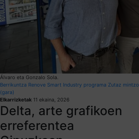
Álvaro eta Gonzalo Sola.
Berrikuntza
Renove Smart Industry programa
Zutaz mintzo
(gara)
Elkarrizketak
11 ekaina, 2026
Delta, arte grafikoen
erreferentea