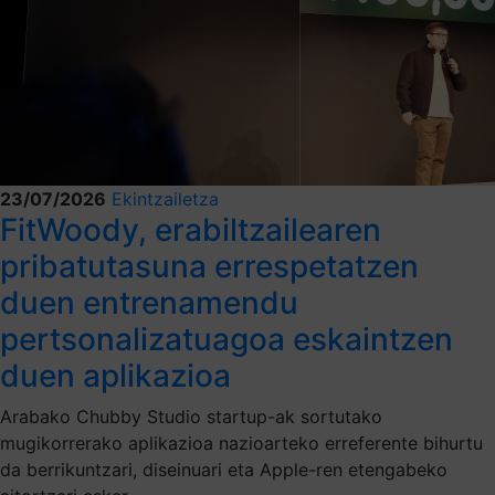
23/07/2026
Ekintzailetza
FitWoody, erabiltzailearen
pribatutasuna errespetatzen
duen entrenamendu
pertsonalizatuagoa eskaintzen
duen aplikazioa
Arabako Chubby Studio startup-ak sortutako
mugikorrerako aplikazioa nazioarteko erreferente bihurtu
da berrikuntzari, diseinuari eta Apple-ren etengabeko