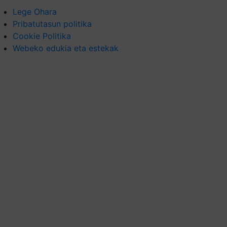
Lege Ohara
Pribatutasun politika
Cookie Politika
Webeko edukia eta estekak