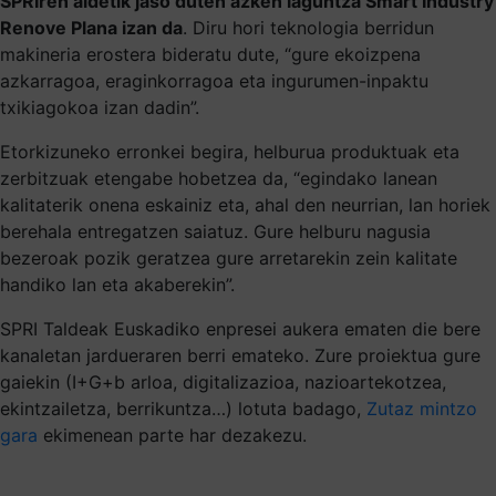
SPRIren aldetik jaso duten azken laguntza Smart Industry
Renove Plana izan da
. Diru hori teknologia berridun
makineria erostera bideratu dute, “gure ekoizpena
azkarragoa, eraginkorragoa eta ingurumen-inpaktu
txikiagokoa izan dadin”.
Etorkizuneko erronkei begira, helburua produktuak eta
zerbitzuak etengabe hobetzea da, “egindako lanean
kalitaterik onena eskainiz eta, ahal den neurrian, lan horiek
berehala entregatzen saiatuz. Gure helburu nagusia
bezeroak pozik geratzea gure arretarekin zein kalitate
handiko lan eta akaberekin”.
SPRI Taldeak Euskadiko enpresei aukera ematen die bere
kanaletan jardueraren berri emateko. Zure proiektua gure
gaiekin (I+G+b arloa, digitalizazioa, nazioartekotzea,
ekintzailetza, berrikuntza…) lotuta badago,
Zutaz mintzo
gara
ekimenean parte har dezakezu.