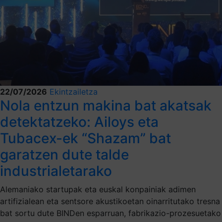
22/07/2026
Ekintzailetza
Nola entzun makina bat akatsak
detektatzeko: Ailoys eta
Tubacex-ek “Shazam” bat
garatzen dute talde
industrialetarako
Alemaniako startupak eta euskal konpainiak adimen
artifizialean eta sentsore akustikoetan oinarritutako tresna
bat sortu dute BINDen esparruan, fabrikazio-prozesuetako