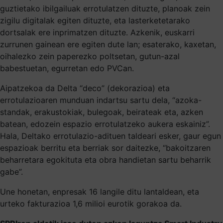
guztietako ibilgailuak errotulatzen dituzte, planoak zein
zigilu digitalak egiten dituzte, eta lasterketetarako
dortsalak ere inprimatzen dituzte. Azkenik, euskarri
zurrunen gainean ere egiten dute lan; esaterako, kaxetan,
oihalezko zein paperezko poltsetan, gutun-azal
babestuetan, egurretan edo PVCan.
Aipatzekoa da Delta “deco” (dekorazioa) eta
errotulazioaren munduan indartsu sartu dela, “azoka-
standak, erakustokiak, bulegoak, beirateak eta, azken
batean, edozein espazio errotulatzeko aukera eskainiz”.
Hala, Deltako errotulazio-adituen taldeari esker, gaur egun
espazioak berritu eta berriak sor daitezke, “bakoitzaren
beharretara egokituta eta obra handietan sartu beharrik
gabe”.
Une honetan, enpresak 16 langile ditu lantaldean, eta
urteko fakturazioa 1,6 milioi eurotik gorakoa da.