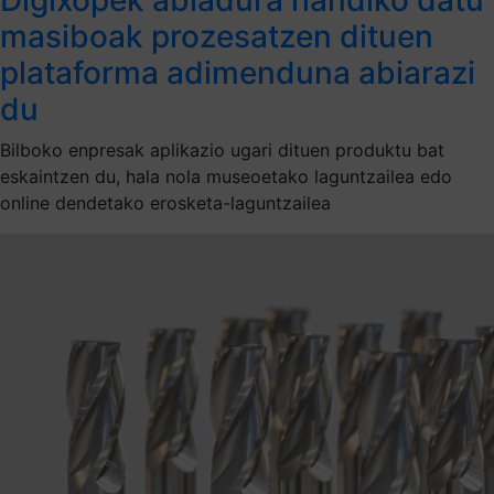
masiboak prozesatzen dituen
plataforma adimenduna abiarazi
du
Bilboko enpresak aplikazio ugari dituen produktu bat
eskaintzen du, hala nola museoetako laguntzailea edo
online dendetako erosketa-laguntzailea