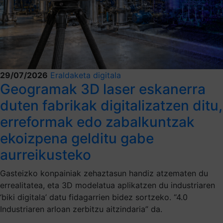
29/07/2026
Eraldaketa digitala
Geogramak 3D laser eskanerra
duten fabrikak digitalizatzen ditu,
erreformak edo zabalkuntzak
ekoizpena gelditu gabe
aurreikusteko
Gasteizko konpainiak zehaztasun handiz atzematen du
errealitatea, eta 3D modelatua aplikatzen du industriaren
‘biki digitala’ datu fidagarrien bidez sortzeko. “4.0
Industriaren arloan zerbitzu aitzindaria” da.