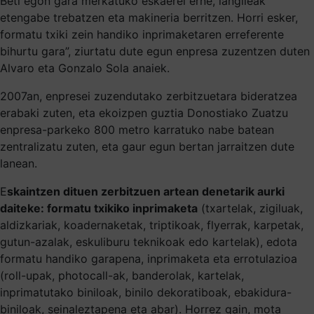
Beti egon gara merkatuko eskaerei erne, langileak
etengabe trebatzen eta makineria berritzen. Horri esker,
formatu txiki zein handiko inprimaketaren erreferente
bihurtu gara”, ziurtatu dute egun enpresa zuzentzen duten
Alvaro eta Gonzalo Sola anaiek.
2007an, enpresei zuzendutako zerbitzuetara bideratzea
erabaki zuten, eta ekoizpen guztia Donostiako Zuatzu
enpresa-parkeko 800 metro karratuko nabe batean
zentralizatu zuten, eta gaur egun bertan jarraitzen dute
lanean.
E
skaintzen dituen zerbitzuen artean denetarik aurki
daiteke: formatu txikiko inprimaketa
(txartelak, zigiluak,
aldizkariak, koadernaketak, triptikoak, flyerrak, karpetak,
gutun-azalak, eskuliburu teknikoak edo kartelak), edota
formatu handiko garapena, inprimaketa eta errotulazioa
(roll-upak, photocall-ak, banderolak, kartelak,
inprimatutako biniloak, binilo dekoratiboak, ebakidura-
biniloak, seinaleztapena eta abar). Horrez gain, mota