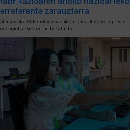
fabrikazioaren arloko nazioarteko
erreferente zarauztarra
Alemaniako KSB multinazionalean integratutako enpresa
ontzigintza-sektorean finkatu da