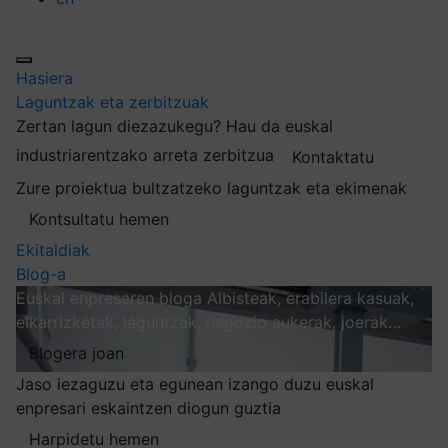
Hasiera
Laguntzak eta zerbitzuak
Zertan lagun diezazukegu?
Hau da euskal
industriarentzako arreta zerbitzua
Kontaktatu
Zure proiektua bultzatzeko laguntzak eta ekimenak
Kontsultatu hemen
Ekitaldiak
Blog-a
Euskal enpresaren bloga
Albisteak, erabilera kasuak,
elkarrizketak, laguntzak, negozio aukerak, joerak…
Blogera joan
Jaso iezaguzu eta egunean izango duzu euskal
enpresari eskaintzen diogun guztia
Harpidetu hemen