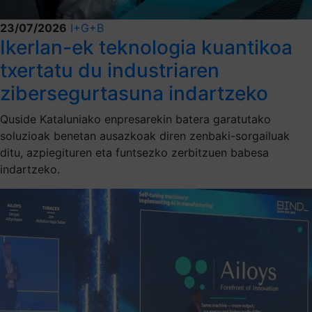
23/07/2026
I+G+B
Ikerlan-ek teknologia kuantikoa
txertatu du industriaren
zibersegurtasuna indartzeko
Quside Kataluniako enpresarekin batera garatutako
soluzioak benetan ausazkoak diren zenbaki-sorgailuak
ditu, azpiegituren eta funtsezko zerbitzuen babesa
indartzeko.