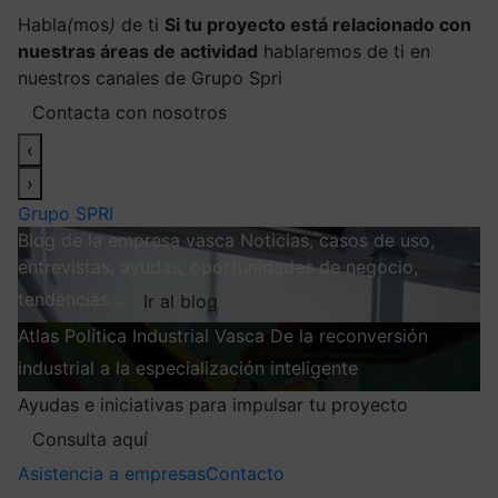
Habla
(
mos
)
de ti
Si tu proyecto está relacionado con
nuestras áreas de actividad
hablaremos de ti en
nuestros canales de Grupo Spri
Contacta con nosotros
‹
›
Grupo SPRI
Blog de la empresa vasca
Noticias, casos de uso,
entrevistas, ayudas, oportunidades de negocio,
tendencias…
Ir al blog
Atlas
Política Industrial Vasca
De la reconversión
industrial a la especialización inteligente
Explorar
Ayudas e iniciativas para impulsar tu proyecto
Consulta aquí
Asistencia a empresas
Contacto