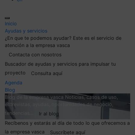
Inicio
Ayudas y servicios
¿En que te podemos ayudar?
Este es el servicio de
atención a la empresa vasca
Contacta con nosotros
Buscador de ayudas y servicios para impulsar tu
proyecto
Consulta aquí
Agenda
Blog
Blog de la empresa vasca
Noticias, casos de uso,
entrevistas, ayudas, oportunidades de negocio,
tendencias…
Ir al blog
Recíbenos y estarás al día de todo lo que ofrecemos a
la empresa vasca
Suscríbete aquí