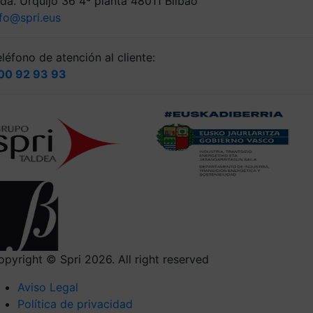
lda. Urquijo 36 4ª planta 48011 Bilbao
nfo@spri.eus
léfono de atención al cliente:
00 92 93 93
opyright © Spri 2026. All right reserved
Aviso Legal
Política de privacidad