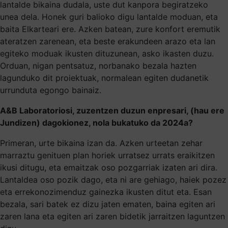
lantalde bikaina dudala, uste dut kanpora begiratzeko
unea dela. Honek guri balioko digu lantalde moduan, eta
baita Elkarteari ere. Azken batean, zure konfort eremutik
ateratzen zarenean, eta beste erakundeen arazo eta lan
egiteko moduak ikusten dituzunean, asko ikasten duzu.
Orduan, nigan pentsatuz, norbanako bezala hazten
lagunduko dit proiektuak, normalean egiten dudanetik
urrunduta egongo bainaiz.
A&B Laboratoriosi, zuzentzen duzun enpresari, (hau ere
Jundizen) dagokionez, nola bukatuko da 2024a?
Primeran, urte bikaina izan da. Azken urteetan zehar
marraztu genituen plan horiek urratsez urrats eraikitzen
ikusi ditugu, eta emaitzak oso pozgarriak izaten ari dira.
Lantaldea oso pozik dago, eta ni are gehiago, haiek pozez
eta errekonozimenduz gainezka ikusten ditut eta. Esan
bezala, sari batek ez dizu jaten ematen, baina egiten ari
zaren lana eta egiten ari zaren bidetik jarraitzen laguntzen