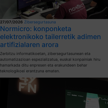
27/07/2026
Zibersegurtasuna
Normicro: konponketa
elektronikoko tailerretik adimen
artifizialaren arora
Zerbitzu informatikoetan, zibersegurtasunean eta
automatizazioan espezializatua, euskal konpainiak hiru
hamarkada ditu enpresen eta erakundeen behar
teknologikoei erantzuna ematen.