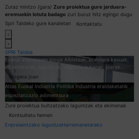
Zutaz mintzo
(
gara
)
Zure proiektua gure jarduera-
eremuekin lotuta badago
zuri buruz hitz egingo dugu
Spri Taldeko gure kanaletan
Kontaktatu
‹
›
SPRI Taldea
Euskal enpresaren bloga
Albisteak, erabilera kasuak,
elkarrizketak, laguntzak, negozio aukerak, joerak…
Blogera joan
Atlas
Euskal Industria Politika
Industria eraldaketatik
espezializazio adimentsura
Arakatu
Zure proiektua bultzatzeko laguntzak eta ekimenak
Kontsultatu hemen
Enpresentzako laguntza
Harremanetarako
Nire harpidetzak