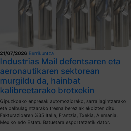
21/07/2026
Berrikuntza
Industrias Mail defentsaren eta
aeronautikaren sektorean
murgildu da, hainbat
kalibreetarako brotxekin
Gipuzkoako enpresak automoziorako, sarrailagintzarako
eta balbulagintzarako tresna bereziak ekoizten ditu.
Fakturazioaren %35 Italia, Frantzia, Txekia, Alemania,
Mexiko edo Estatu Batuetara esportatzetik dator.