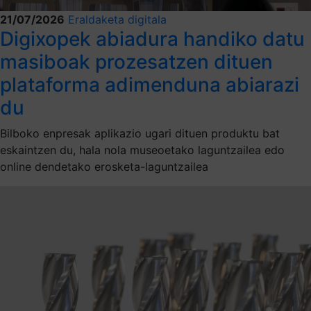
21/07/2026
Eraldaketa digitala
Digixopek abiadura handiko datu
masiboak prozesatzen dituen
plataforma adimenduna abiarazi
du
Bilboko enpresak aplikazio ugari dituen produktu bat
eskaintzen du, hala nola museoetako laguntzailea edo
online dendetako erosketa-laguntzailea