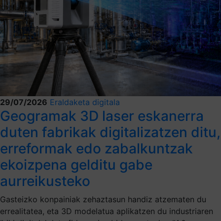
29/07/2026
Eraldaketa digitala
Geogramak 3D laser eskanerra
duten fabrikak digitalizatzen ditu,
erreformak edo zabalkuntzak
ekoizpena gelditu gabe
aurreikusteko
Gasteizko konpainiak zehaztasun handiz atzematen du
errealitatea, eta 3D modelatua aplikatzen du industriaren