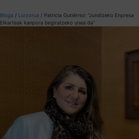
Aukeratu jaso nahi duzun informazioa
Bloga
/
Lurzorua
/
Patricia Gutiérrez: “Jundizeko Enpresa
Elkarteak kanpora begiratzeko unea da”