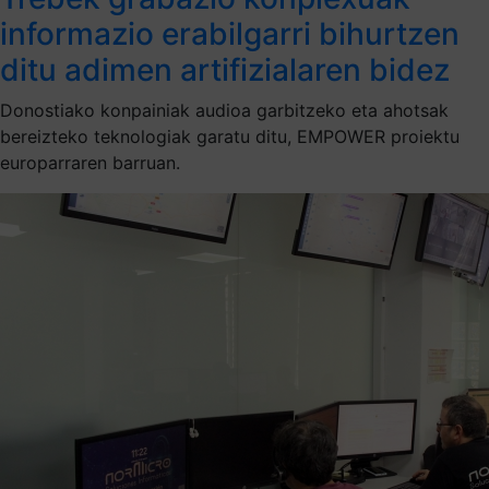
informazio erabilgarri bihurtzen
ditu adimen artifizialaren bidez
Donostiako konpainiak audioa garbitzeko eta ahotsak
bereizteko teknologiak garatu ditu, EMPOWER proiektu
europarraren barruan.