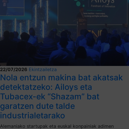
22/07/2026
Ekintzailetza
Nola entzun makina bat akatsak
detektatzeko: Ailoys eta
Tubacex-ek “Shazam” bat
garatzen dute talde
industrialetarako
Alemaniako startupak eta euskal konpainiak adimen