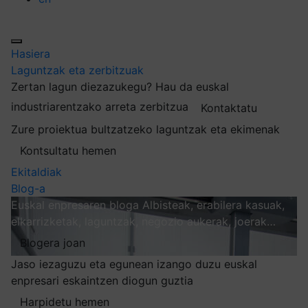
Hasiera
Laguntzak eta zerbitzuak
Zertan lagun diezazukegu?
Hau da euskal
industriarentzako arreta zerbitzua
Kontaktatu
Zure proiektua bultzatzeko laguntzak eta ekimenak
Kontsultatu hemen
Ekitaldiak
Blog-a
Euskal enpresaren bloga
Albisteak, erabilera kasuak,
elkarrizketak, laguntzak, negozio aukerak, joerak…
Blogera joan
Jaso iezaguzu eta egunean izango duzu euskal
enpresari eskaintzen diogun guztia
Harpidetu hemen