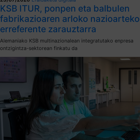
KSB ITUR, ponpen eta balbulen
fabrikazioaren arloko nazioarteko
erreferente zarauztarra
Alemaniako KSB multinazionalean integratutako enpresa
ontzigintza-sektorean finkatu da