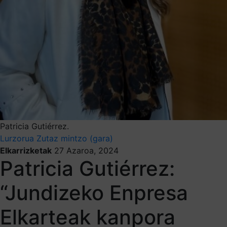
Patricia Gutiérrez.
Lurzorua
Zutaz mintzo (gara)
Elkarrizketak
27 Azaroa, 2024
Patricia Gutiérrez:
“Jundizeko Enpresa
Elkarteak kanpora