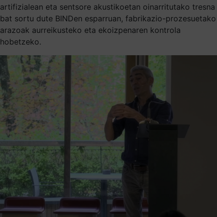
artifizialean eta sentsore akustikoetan oinarritutako tresna
bat sortu dute BINDen esparruan, fabrikazio-prozesuetako
arazoak aurreikusteko eta ekoizpenaren kontrola
hobetzeko.