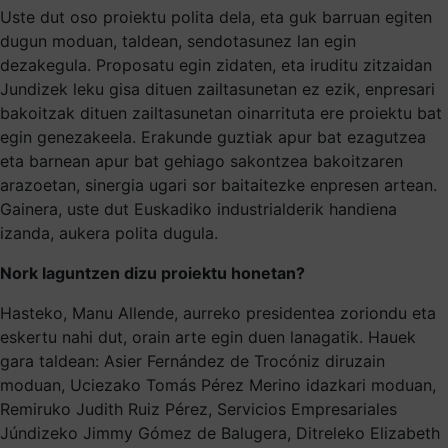
Uste dut oso proiektu polita dela, eta guk barruan egiten
dugun moduan, taldean, sendotasunez lan egin
dezakegula. Proposatu egin zidaten, eta iruditu zitzaidan
Jundizek leku gisa dituen zailtasunetan ez ezik, enpresari
bakoitzak dituen zailtasunetan oinarrituta ere proiektu bat
egin genezakeela. Erakunde guztiak apur bat ezagutzea
eta barnean apur bat gehiago sakontzea bakoitzaren
arazoetan, sinergia ugari sor baitaitezke enpresen artean.
Gainera, uste dut Euskadiko industrialderik handiena
izanda, aukera polita dugula.
Nork laguntzen dizu proiektu honetan?
Hasteko, Manu Allende, aurreko presidentea zoriondu eta
eskertu nahi dut, orain arte egin duen lanagatik. Hauek
gara taldean: Asier Fernández de Trocóniz diruzain
moduan, Uciezako Tomás Pérez Merino idazkari moduan,
Remiruko Judith Ruiz Pérez, Servicios Empresariales
Júndizeko Jimmy Gómez de Balugera, Ditreleko Elizabeth