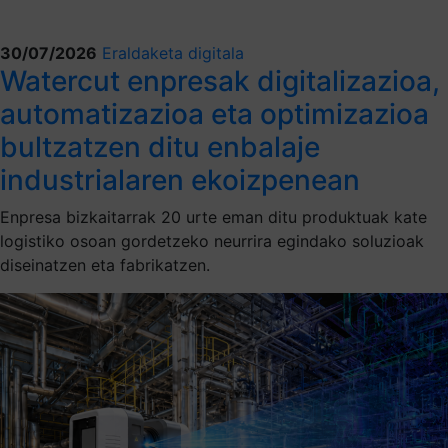
30/07/2026
Eraldaketa digitala
Watercut enpresak digitalizazioa,
automatizazioa eta optimizazioa
bultzatzen ditu enbalaje
industrialaren ekoizpenean
Enpresa bizkaitarrak 20 urte eman ditu produktuak kate
logistiko osoan gordetzeko neurrira egindako soluzioak
diseinatzen eta fabrikatzen.