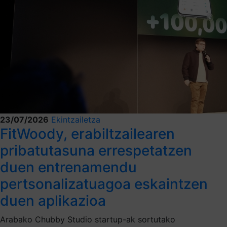
23/07/2026
Ekintzailetza
FitWoody, erabiltzailearen
pribatutasuna errespetatzen
duen entrenamendu
pertsonalizatuagoa eskaintzen
duen aplikazioa
Arabako Chubby Studio startup-ak sortutako