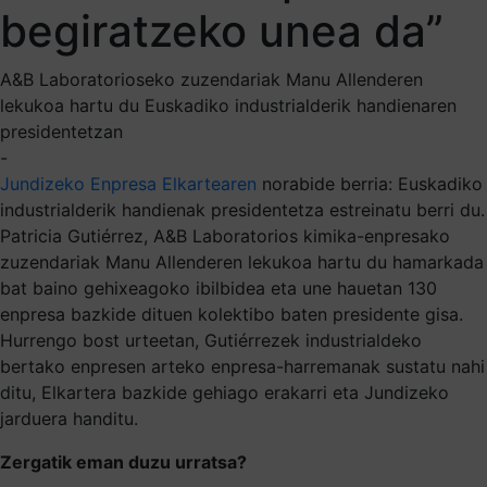
begiratzeko unea da”
A&B Laboratorioseko zuzendariak Manu Allenderen
lekukoa hartu du Euskadiko industrialderik handienaren
presidentetzan
-
Jundizeko Enpresa Elkartearen
norabide berria: Euskadiko
industrialderik handienak presidentetza estreinatu berri du.
Patricia Gutiérrez, A&B Laboratorios kimika-enpresako
zuzendariak Manu Allenderen lekukoa hartu du hamarkada
bat baino gehixeagoko ibilbidea eta une hauetan 130
enpresa bazkide dituen kolektibo baten presidente gisa.
Hurrengo bost urteetan, Gutiérrezek industrialdeko
bertako enpresen arteko enpresa-harremanak sustatu nahi
ditu, Elkartera bazkide gehiago erakarri eta Jundizeko
jarduera handitu.
Zergatik eman duzu urratsa?