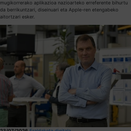
mugikorrerako aplikazioa nazioarteko erreferente bihurtu
da berrikuntzari, diseinuari eta Apple-ren etengabeko
aitortzari esker.
23/07/2026
Eraldaketa digitala