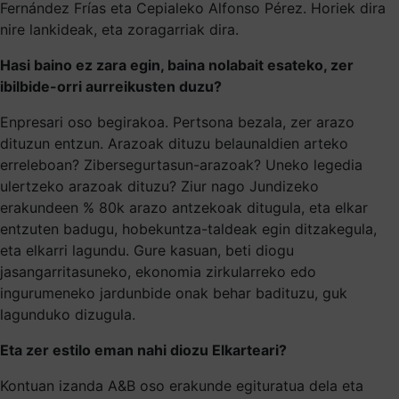
Fernández Frías eta Cepialeko Alfonso Pérez. Horiek dira
nire lankideak, eta zoragarriak dira.
Hasi baino ez zara egin, baina nolabait esateko, zer
ibilbide-orri aurreikusten duzu?
Enpresari oso begirakoa. Pertsona bezala, zer arazo
dituzun entzun. Arazoak dituzu belaunaldien arteko
erreleboan? Zibersegurtasun-arazoak? Uneko legedia
ulertzeko arazoak dituzu? Ziur nago Jundizeko
erakundeen % 80k arazo antzekoak ditugula, eta elkar
entzuten badugu, hobekuntza-taldeak egin ditzakegula,
eta elkarri lagundu. Gure kasuan, beti diogu
jasangarritasuneko, ekonomia zirkularreko edo
ingurumeneko jardunbide onak behar badituzu, guk
lagunduko dizugula.
Eta zer estilo eman nahi diozu Elkarteari?
Kontuan izanda A&B oso erakunde egituratua dela eta