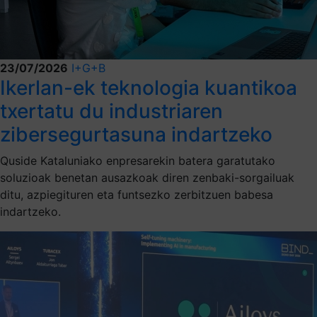
23/07/2026
I+G+B
Ikerlan-ek teknologia kuantikoa
txertatu du industriaren
zibersegurtasuna indartzeko
Quside Kataluniako enpresarekin batera garatutako
soluzioak benetan ausazkoak diren zenbaki-sorgailuak
ditu, azpiegituren eta funtsezko zerbitzuen babesa
indartzeko.