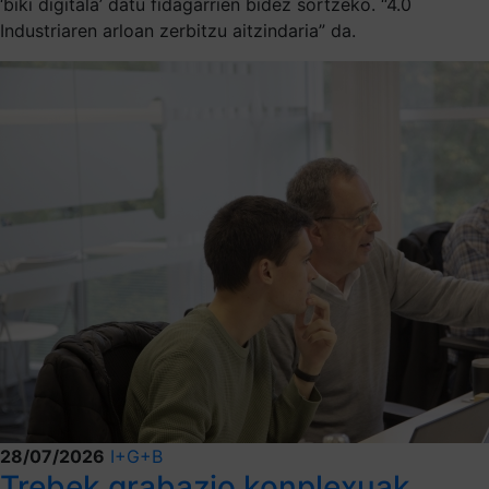
‘biki digitala’ datu fidagarrien bidez sortzeko. “4.0
Industriaren arloan zerbitzu aitzindaria” da.
28/07/2026
I+G+B
Trebek grabazio konplexuak