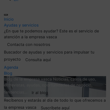
Inicio
Ayudas y servicios
¿En que te podemos ayudar?
Este es el servicio de
atención a la empresa vasca
Contacta con nosotros
Buscador de ayudas y servicios para impulsar tu
proyecto
Consulta aquí
Agenda
Blog
Blog de la empresa vasca
Noticias, casos de uso,
entrevistas, ayudas, oportunidades de negocio,
tendencias…
Ir al blog
Recíbenos y estarás al día de todo lo que ofrecemos a
la empresa vasca
Suscríbete aquí