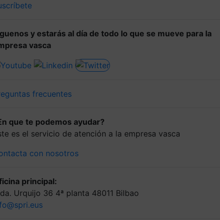
uscríbete
íguenos y estarás al día de todo lo que se mueve para la
mpresa vasca
reguntas frecuentes
En que te podemos ayudar?
ste es el servicio de atención a la empresa vasca
ontacta con nosotros
icina principal:
lda. Urquijo 36 4ª planta 48011 Bilbao
nfo@spri.eus