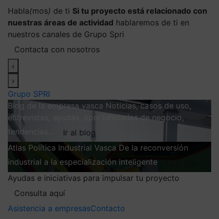
Habla
(
mos
)
de ti
Si tu proyecto está relacionado con
nuestras áreas de actividad
hablaremos de ti en
nuestros canales de Grupo Spri
Contacta con nosotros
‹
›
Grupo SPRI
Blog de la empresa vasca
Noticias, casos de uso,
entrevistas, ayudas, oportunidades de negocio,
tendencias…
Ir al blog
Atlas
Política Industrial Vasca
De la reconversión
industrial a la especialización inteligente
Explorar
Ayudas e iniciativas para impulsar tu proyecto
Consulta aquí
Asistencia a empresas
Contacto