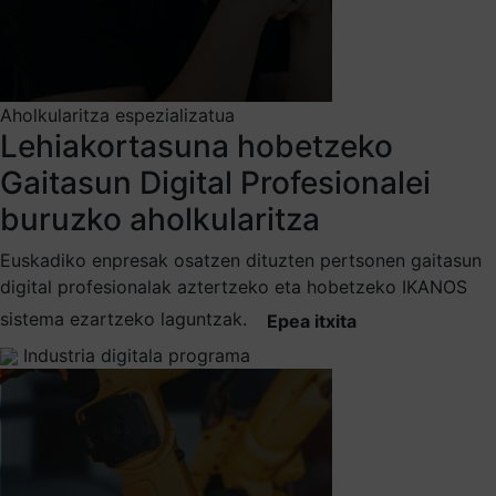
Aholkularitza espezializatua
Lehiakortasuna hobetzeko
Gaitasun Digital Profesionalei
buruzko aholkularitza
Euskadiko enpresak osatzen dituzten pertsonen gaitasun
digital profesionalak aztertzeko eta hobetzeko IKANOS
sistema ezartzeko laguntzak.
Epea itxita
Industria digitala programa