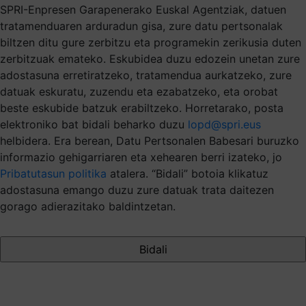
SPRI-Enpresen Garapenerako Euskal Agentziak, datuen
tratamenduaren arduradun gisa, zure datu pertsonalak
biltzen ditu gure zerbitzu eta programekin zerikusia duten
zerbitzuak emateko. Eskubidea duzu edozein unetan zure
adostasuna erretiratzeko, tratamendua aurkatzeko, zure
datuak eskuratu, zuzendu eta ezabatzeko, eta orobat
beste eskubide batzuk erabiltzeko. Horretarako, posta
elektroniko bat bidali beharko duzu
lopd@spri.eus
helbidera. Era berean, Datu Pertsonalen Babesari buruzko
informazio gehigarriaren eta xehearen berri izateko, jo
Pribatutasun politika
atalera. “Bidali” botoia klikatuz
adostasuna emango duzu zure datuak trata daitezen
gorago adierazitako baldintzetan.