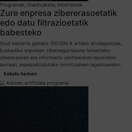
Programak, finantzaketa, inbertsioak
Zure enpresa zibererasoetatik
edo datu filtrazioetatik
babesteko
Itzuli beharrik gabeko 100.000 € arteko dirulaguntzak,
Euskadiko enpresen zibersegurtasuna hobetzeko
zibererasoen eta informazio sentiberaren lapurreten
aurrean, espezializatutako hornitzaileen laguntzarekin.
Eskatu hemen
Adimen artifiziala programa