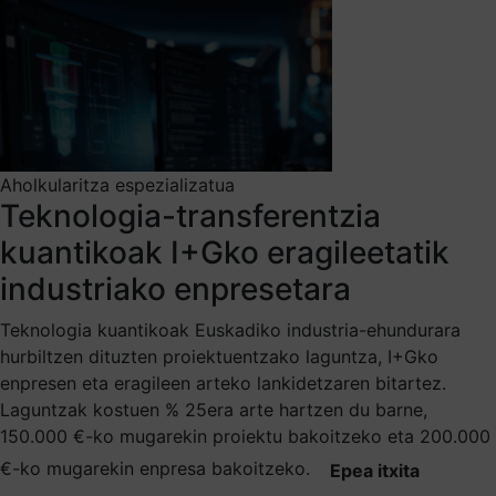
Aholkularitza espezializatua
Teknologia-transferentzia
kuantikoak I+Gko eragileetatik
industriako enpresetara
Teknologia kuantikoak Euskadiko industria-ehundurara
hurbiltzen dituzten proiektuentzako laguntza, I+Gko
enpresen eta eragileen arteko lankidetzaren bitartez.
Laguntzak kostuen % 25era arte hartzen du barne,
150.000 €-ko mugarekin proiektu bakoitzeko eta 200.000
€-ko mugarekin enpresa bakoitzeko.
Epea itxita