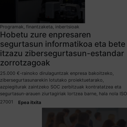
Programak, finantzaketa, inbertsioak
Hobetu zure enpresaren
segurtasun informatikoa eta bete
itzazu zibersegurtasun-estandar
zorrotzagoak
25.000 €-rainoko dirulaguntzak enpresa bakoitzeko,
zibersegurtasunarekin lotutako proiektuetarako,
azpiegiturak zaintzeko SOC zerbitzuak kontratatzea eta
segurtasun-arauen ziurtagiriak lortzea barne, hala nola ISO
27001
Epea itxita