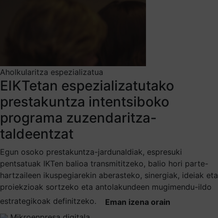
Aholkularitza espezializatua
EIKTetan espezializatutako
prestakuntza intentsiboko
programa zuzendaritza-
taldeentzat
Egun osoko prestakuntza-jardunaldiak, espresuki
pentsatuak IKTen balioa transmititzeko, balio hori parte-
hartzaileen ikuspegiarekin aberasteko, sinergiak, ideiak eta
proiekzioak sortzeko eta antolakundeen mugimendu-ildo
estrategikoak definitzeko.
Eman izena orain
Mikroenpresa digitala