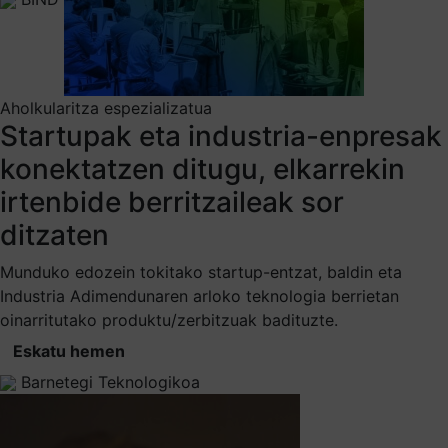
Aholkularitza espezializatua
Startupak eta industria-enpresak
konektatzen ditugu, elkarrekin
irtenbide berritzaileak sor
ditzaten
Munduko edozein tokitako startup-entzat, baldin eta
Industria Adimendunaren arloko teknologia berrietan
oinarritutako produktu/zerbitzuak badituzte.
Eskatu hemen
Barnetegi Teknologikoa