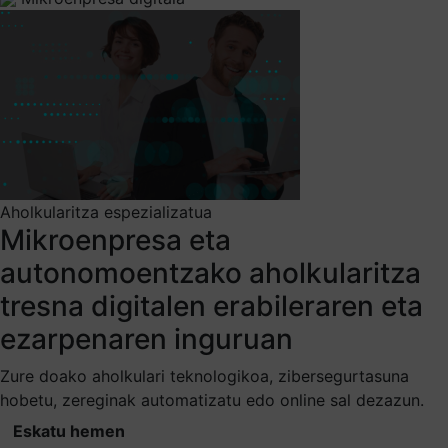
Aholkularitza espezializatua
Mikroenpresa eta
autonomoentzako aholkularitza
tresna digitalen erabileraren eta
ezarpenaren inguruan
Zure doako aholkulari teknologikoa, zibersegurtasuna
hobetu, zereginak automatizatu edo online sal dezazun.
Eskatu hemen