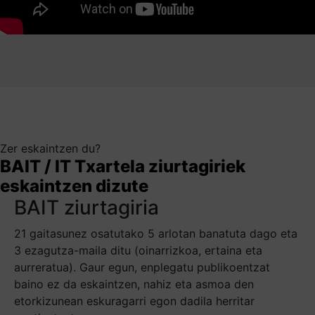
Zer eskaintzen du?
BAIT / IT Txartela ziurtagiriek
eskaintzen dizute
BAIT ziurtagiria
21 gaitasunez osatutako 5 arlotan banatuta dago eta
3 ezagutza-maila ditu (oinarrizkoa, ertaina eta
aurreratua). Gaur egun, enplegatu publikoentzat
baino ez da eskaintzen, nahiz eta asmoa den
etorkizunean eskuragarri egon dadila herritar