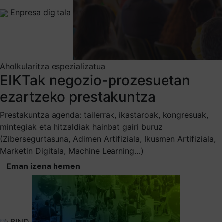
Enpresa digitala
Aholkularitza espezializatua
EIKTak negozio-prozesuetan
ezartzeko prestakuntza
Prestakuntza agenda: tailerrak, ikastaroak, kongresuak,
mintegiak eta hitzaldiak hainbat gairi buruz
(Zibersegurtasuna, Adimen Artifiziala, Ikusmen Artifiziala,
Marketin Digitala, Machine Learning…)
Eman izena hemen
BIND