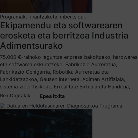
Programak, finantzaketa, inbertsioak
Ekipamendu eta softwarearen
erosketa eta berritzea Industria
Adimentsurako
75.000 €-rainoko laguntza enpresa bakoitzeko, hardwarea
eta softwarea eskuratzeko. Fabrikazio Aurreratua,
Fabrikazio Gehigarria, Robotika Aurreratua eta
Lankidetzazkoa, Gauzen Interneta, Adimen Artifiziala,
sistema ziber-fisikoak, Errealitate Birtuala eta Handitua,
Biki Digitalak...
Epea itxita
Datuaren Heldutasunaren Diagnostikoa Programa