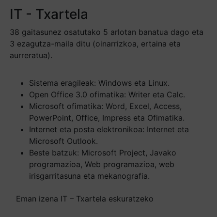
IT - Txartela
38 gaitasunez osatutako 5 arlotan banatua dago eta
3 ezagutza-maila ditu (oinarrizkoa, ertaina eta
aurreratua).
Sistema eragileak: Windows eta Linux.
Open Office 3.0 ofimatika: Writer eta Calc.
Microsoft ofimatika: Word, Excel, Access,
PowerPoint, Office, Impress eta Ofimatika.
Internet eta posta elektronikoa: Internet eta
Microsoft Outlook.
Beste batzuk: Microsoft Project, Javako
programazioa, Web programazioa, web
irisgarritasuna eta mekanografia.
Eman izena IT – Txartela eskuratzeko