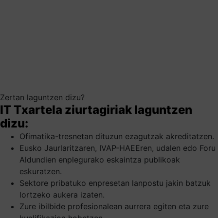
Zertan laguntzen dizu?
IT Txartela ziurtagiriak laguntzen
dizu:
Ofimatika-tresnetan dituzun ezagutzak akreditatzen.
Eusko Jaurlaritzaren, IVAP-HAEEren, udalen edo Foru
Aldundien enplegurako eskaintza publikoak
eskuratzen.
Sektore pribatuko enpresetan lanpostu jakin batzuk
lortzeko aukera izaten.
Zure ibilbide profesionalean aurrera egiten eta zure
kualifikazioa hobetzen.