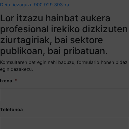
Deitu iezaguzu 900 929 393-ra
Lor itzazu hainbat aukera
profesional irekiko dizkizuten
ziurtagiriak, bai sektore
publikoan, bai pribatuan.
Kontsultaren bat egin nahi baduzu, formulario honen bidez
egin dezakezu.
Izena
*
Telefonoa