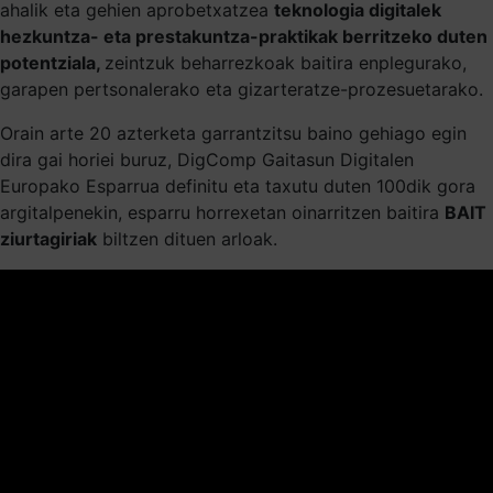
ahalik eta gehien aprobetxatzea
teknologia digitalek
hezkuntza- eta prestakuntza-praktikak berritzeko duten
potentziala,
zeintzuk beharrezkoak baitira enplegurako,
garapen pertsonalerako eta gizarteratze-prozesuetarako.
Orain arte 20 azterketa garrantzitsu baino gehiago egin
dira gai horiei buruz, DigComp Gaitasun Digitalen
Europako Esparrua definitu eta taxutu duten 100dik gora
argitalpenekin, esparru horrexetan oinarritzen baitira
BAIT
ziurtagiriak
biltzen dituen arloak.