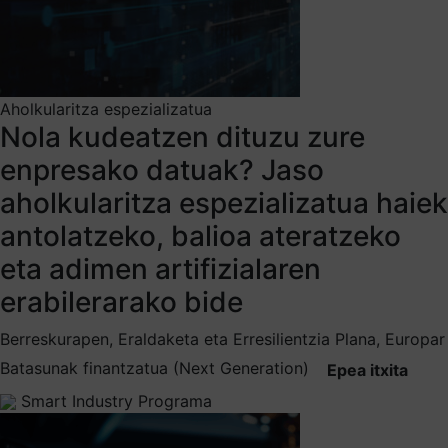
Aholkularitza espezializatua
Nola kudeatzen dituzu zure
enpresako datuak? Jaso
aholkularitza espezializatua haiek
antolatzeko, balioa ateratzeko
eta adimen artifizialaren
erabilerarako bide
Berreskurapen, Eraldaketa eta Erresilientzia Plana, Europar
Batasunak finantzatua (Next Generation)
Epea itxita
Smart Industry Programa