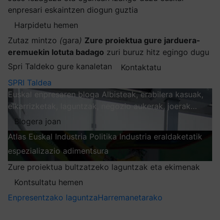
enpresari eskaintzen diogun guztia
Harpidetu hemen
Zutaz mintzo
(
gara
)
Zure proiektua gure jarduera-
eremuekin lotuta badago
zuri buruz hitz egingo dugu
Spri Taldeko gure kanaletan
Kontaktatu
SPRI Taldea
Euskal enpresaren bloga
Albisteak, erabilera kasuak,
elkarrizketak, laguntzak, negozio aukerak, joerak…
Blogera joan
Atlas
Euskal Industria Politika
Industria eraldaketatik
espezializazio adimentsura
Arakatu
Zure proiektua bultzatzeko laguntzak eta ekimenak
Kontsultatu hemen
Enpresentzako laguntza
Harremanetarako
Nire harpidetzak