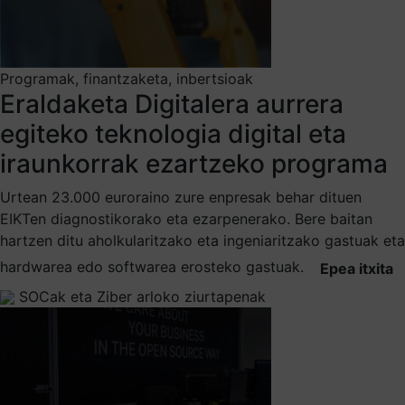
Programak, finantzaketa, inbertsioak
Eraldaketa Digitalera aurrera
egiteko teknologia digital eta
iraunkorrak ezartzeko programa
Urtean 23.000 euroraino zure enpresak behar dituen
EIKTen diagnostikorako eta ezarpenerako. Bere baitan
hartzen ditu aholkularitzako eta ingeniaritzako gastuak eta
hardwarea edo softwarea erosteko gastuak.
Epea itxita
SOCak eta Ziber arloko ziurtapenak