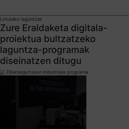
Lotutako laguntzak
Zure Eraldaketa digitala-
proiektua bultzatzeko
laguntza-programak
diseinatzen ditugu
Zibersegurtasun industriala programa