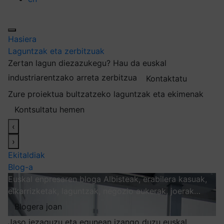
Hasiera
Laguntzak eta zerbitzuak
Zertan lagun diezazukegu?
Hau da euskal
industriarentzako arreta zerbitzua
Kontaktatu
Zure proiektua bultzatzeko laguntzak eta ekimenak
Kontsultatu hemen
‹
›
Ekitaldiak
Blog-a
Euskal enpresaren bloga
Albisteak, erabilera kasuak,
elkarrizketak, laguntzak, negozio aukerak, joerak…
Blogera joan
Jaso iezaguzu eta egunean izango duzu euskal