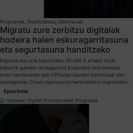
Programak, finantzaketa, inbertsioak
Migratu zure zerbitzu digitalak
hodeira haien eskuragarritasuna
eta segurtasuna handitzeko
Enpresa eta urte bakoitzeko 50.000 € arteko itzuli
beharrik gabeko dirulaguntza Euskadiko enpresetako
areto teknikoetan edo CPDetan dauden zerbitzuak edo
azpiegiturak Cloud ingurune komertzialetara migratzeko.
Epea itxita
Gaitasun Digital Profesionalak Programa