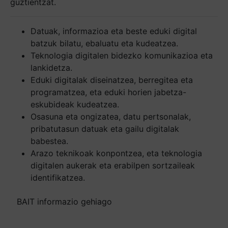
guztientzat.
Datuak, informazioa eta beste eduki digital
batzuk bilatu, ebaluatu eta kudeatzea.
Teknologia digitalen bidezko komunikazioa eta
lankidetza.
Eduki digitalak diseinatzea, berregitea eta
programatzea, eta eduki horien jabetza-
eskubideak kudeatzea.
Osasuna eta ongizatea, datu pertsonalak,
pribatutasun datuak eta gailu digitalak
babestea.
Arazo teknikoak konpontzea, eta teknologia
digitalen aukerak eta erabilpen sortzaileak
identifikatzea.
BAIT informazio gehiago