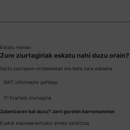
Eskatu hemen
Zure ziurtagiriak eskatu nahi duzu orain?
Sartu ziurtapen-orrialdeetan eta bete zure eskaera
BAIT informazio gehiago
IT-Txartela ziurtagiria
Zalantzaren bat duzu? Jarri gurekin harremanetan
Euskal enpresarentzako arreta zerbitzua