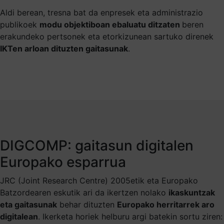
Aldi berean, tresna bat da enpresek eta administrazio
publikoek
modu objektiboan ebaluatu ditzaten
beren
erakundeko pertsonek eta etorkizunean sartuko direnek
IKTen arloan dituzten gaitasunak
.
DIGCOMP: gaitasun digitalen
Europako esparrua
JRC (Joint Research Centre) 2005etik eta Europako
Batzordearen eskutik ari da ikertzen nolako
ikaskuntzak
eta gaitasunak
behar dituzten
Europako herritarrek aro
digitalean
. Ikerketa horiek helburu argi batekin sortu ziren: