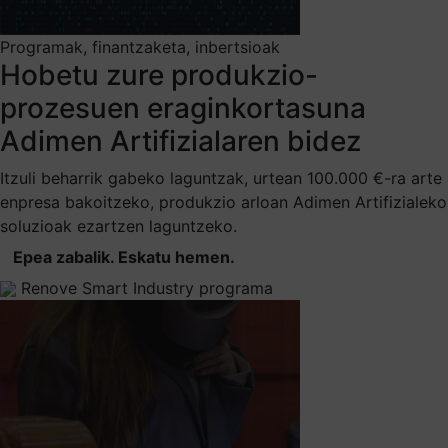
Programak, finantzaketa, inbertsioak
Hobetu zure produkzio-
prozesuen eraginkortasuna
Adimen Artifizialaren bidez
Itzuli beharrik gabeko laguntzak, urtean 100.000 €-ra arte
enpresa bakoitzeko, produkzio arloan Adimen Artifizialeko
soluzioak ezartzen laguntzeko.
Epea zabalik. Eskatu hemen.
Renove Smart Industry programa