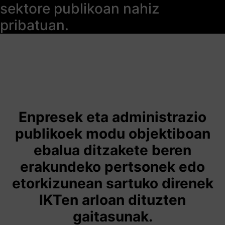
sektore publikoan nahiz
pribatuan.
Enpresek eta administrazio
publikoek modu objektiboan
ebalua ditzakete beren
erakundeko pertsonek edo
etorkizunean sartuko direnek
IKTen arloan dituzten
gaitasunak.