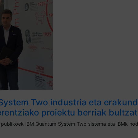
ystem Two industria eta erakunde
rentziako proiektu berriak bultza
e publikoek IBM Quantum System Two sistema eta IBMk hode