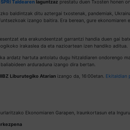
a
SPRI Taldearen
laguntzaz
prestatu duen Txosten honen on
ko baldintzak ditu aztergai txostenak, pandemiak, Ukrain
ntsezkoak izango baitira. Era berean, gure ekonomiaren err
resentzat eta erakundeentzat garrantzi handia duen gai bat
ogikoko irakaslea da eta nazioartean izen handiko aditua.
nka ardatz hartuta antolatu dugu hitzaldiaren ondorengo ma
baliabideen arduraduna izango dira bertan.
IBZ Liburutegiko Atarian
izango da, 16:00etan.
Ekitaldian
aurlaritzako Ekonomiaren Garapen, Iraunkortasun eta Ingur
urkezpena