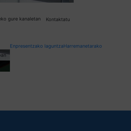
deko gure kanaletan
Kontaktatu
Enpresentzako laguntza
Harremanetarako
oan