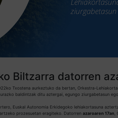
ko Biltzarra datorren a
2ko Txostena aurkeztuko da bertan, Orkestra-Lehiakortasu
razko baldintzak ditu aztergai, egungo ziurgabetasun egoe
tero, Euskal Autonomia Erkidegoko lehiakortasuna aztertze
artzeko prozesuetan eragiteko. Datorren
azaroaren 17an
,