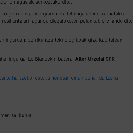
dorio nagusiak aurkeztuko ditu.
ako gerrak eta energiaren eta lehengaien merkatuetako
esilientziari lagundu diezaioketen palankak ere landu ditu
en inguruan: berrikuntza teknologikoak giza kapitalean
hai ingurua. Le Blancekin batera,
Aitor Urzelai
SPRI
 parte hartzeko, esteka honetan eman behar da izena
umen sailburua.