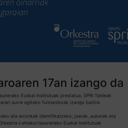
zaroaren 17an izango da
nerako Euskal Institutuak prestatua, SPRI Taldeak
rari aurre egiteko funtsezkoak izango baitira
ko eta erronkak identifikatzeko; joerak, aukerak eta
 Orkestra-Lehiakortasunerako Euskal Institutuak