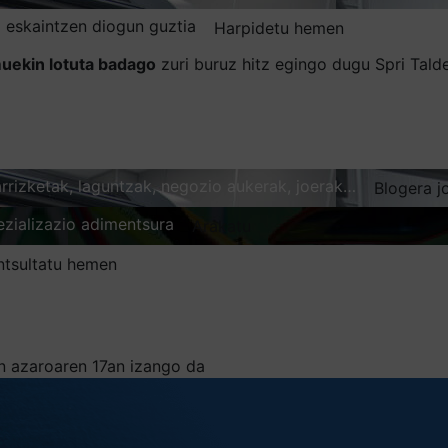
 eskaintzen diogun guztia
Harpidetu hemen
uekin lotuta badago
zuri buruz hitz egingo dugu Spri Tal
karrizketak, laguntzak, negozio aukerak, joerak…
Blogera j
ezializazio adimentsura
Arakatu
ntsultatu hemen
en azaroaren 17an izango da