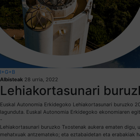
I+G+B
Albisteak
28 urria, 2022
Lehiakortasunari buruz
Euskal Autonomia Erkidegoko Lehiakortasunari buruzko 202
lagunduta. Euskal Autonomia Erkidegoko ekonomiaren egitu
-
Lehiakortasunari buruzko Txostenak aukera ematen digu, ur
mehatxuak antzemateko; eta eztabaidetan eta erabakiak h