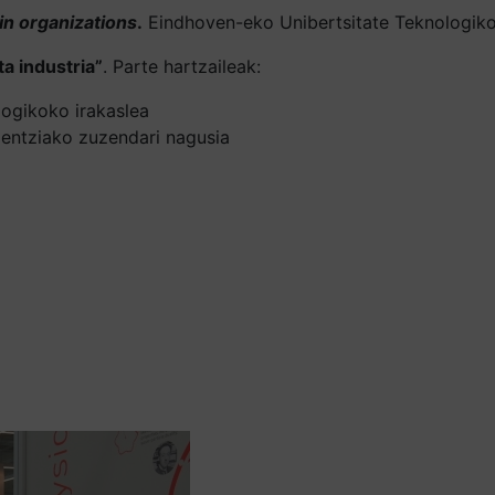
in organizations
.
Eindhoven-eko Unibertsitate Teknologikok
a industria”
. Parte hartzaileak:
logikoko irakaslea
gentziako zuzendari nagusia