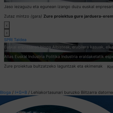
Jaso iezaguzu eta egunean izango duzu euskal enpresari
Zutaz mintzo
(
gara
)
Zure proiektua gure jarduera-erem
‹
›
SPRI Taldea
Euskal enpresaren bloga
Albisteak, erabilera kasuak, el
Atlas
Euskal Industria Politika
Industria eraldaketatik esp
Zure proiektua bultzatzeko laguntzak eta ekimenak
Ko
Nire harpidetzak
Aukeratu jaso nahi duzun informazioa
Bloga
/
I+G+B
/
Lehiakortasunari buruzko Biltzarra datorr