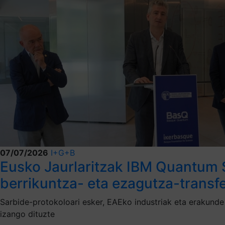
07/07/2026
I+G+B
Eusko Jaurlaritzak IBM Quantum S
berrikuntza- eta ezagutza-transfe
Sarbide-protokoloari esker, EAEko industriak eta erakund
izango dituzte