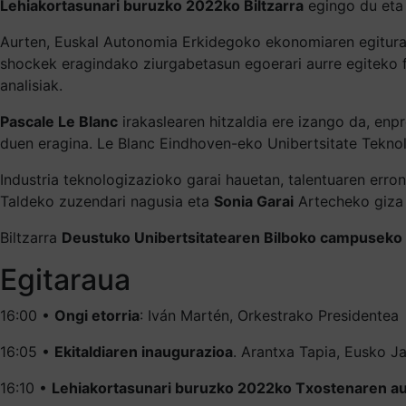
Lehiakortasunari buruzko 2022ko Biltzarra
egingo du et
Aurten, Euskal Autonomia Erkidegoko ekonomiaren egituraz
shockek eragindako ziurgabetasun egoerari aurre egiteko fu
analisiak.
Pascale Le Blanc
irakaslearen hitzaldia ere izango da, enp
duen eragina. Le Blanc Eindhoven-eko Unibertsitate Teknol
Industria teknologizazioko garai hauetan, talentuaren erro
Taldeko zuzendari nagusia eta
Sonia Garai
Artecheko giza 
Biltzarra
Deustuko Unibertsitatearen Bilboko campuseko I
Egitaraua
16:00 •
Ongi etorria
: Iván Martén, Orkestrako Presidentea
16:05 •
Ekitaldiaren inaugurazioa
. Arantxa Tapia, Eusko J
16:10 •
Lehiakortasunari buruzko 2022ko Txostenaren a