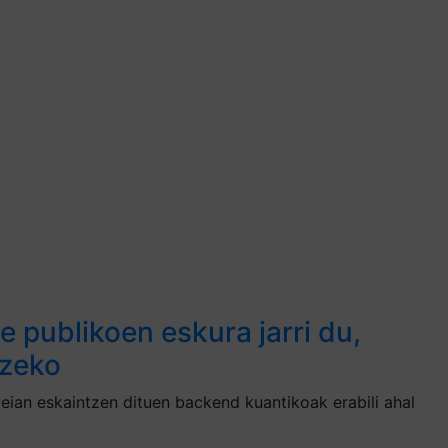
 publikoen eskura jarri du,
tzeko
ian eskaintzen dituen backend kuantikoak erabili ahal