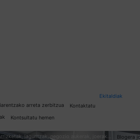
Ekitaldiak
iarentzako arreta zerbitzua
Kontaktatu
nak
Kontsultatu hemen
karrizketak, laguntzak, negozio aukerak, joerak…
Blogera j