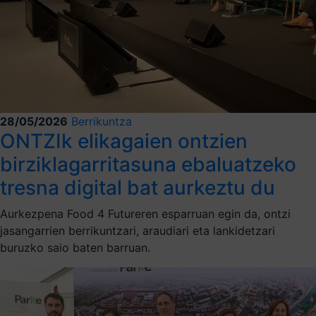
28/05/2026
Berrikuntza
ONTZIk elikagaien ontzien
birziklagarritasuna ebaluatzeko
tresna digital bat aurkeztu du
Aurkezpena Food 4 Futureren esparruan egin da, ontzi
jasangarrien berrikuntzari, araudiari eta lankidetzari
buruzko saio baten barruan.