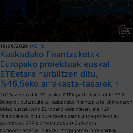
19/06/2026
I+G+B
Kaskadako finantzaketak
Europako proiektuak euskal
ETEetara hurbiltzen ditu,
%46,5eko arrakasta-tasarekin
2023az geroztik, 79 euskal ETEk parte hartu dute EEN
Basquek bultzatutako kaskadako finantzaketa-ekimenaren
bidez sustatutako Europako deialdietan, eta 42k
finantzaketa lortu dute beren berrikuntza-proiektuak
garatzeko. SPRIk antolatutako I+G+b-aren
nazioartekotzeari buruzko zazpigarren jardunaldiak