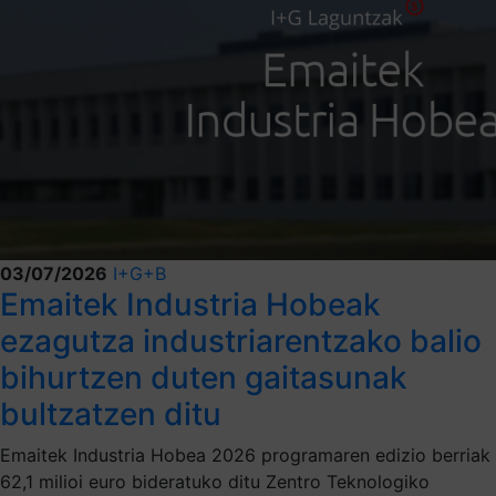
03/07/2026
I+G+B
Emaitek Industria Hobeak
ezagutza industriarentzako balio
bihurtzen duten gaitasunak
bultzatzen ditu
Emaitek Industria Hobea 2026 programaren edizio berriak
62,1 milioi euro bideratuko ditu Zentro Teknologiko