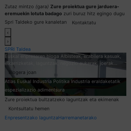
Zutaz mintzo
(
gara
)
Zure proiektua gure jarduera-
eremuekin lotuta badago
zuri buruz hitz egingo dugu
Spri Taldeko gure kanaletan
Kontaktatu
‹
›
SPRI Taldea
Euskal enpresaren bloga
Albisteak, erabilera kasuak,
elkarrizketak, laguntzak, negozio aukerak, joerak…
Blogera joan
Atlas
Euskal Industria Politika
Industria eraldaketatik
espezializazio adimentsura
Arakatu
Zure proiektua bultzatzeko laguntzak eta ekimenak
Kontsultatu hemen
Enpresentzako laguntza
Harremanetarako
Nire harpidetzak