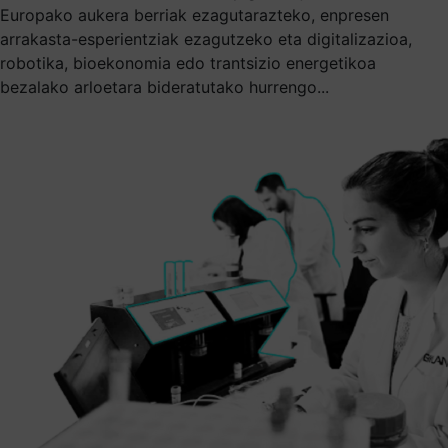
Europako aukera berriak ezagutarazteko, enpresen
arrakasta-esperientziak ezagutzeko eta digitalizazioa,
robotika, bioekonomia edo trantsizio energetikoa
bezalako arloetara bideratutako hurrengo...