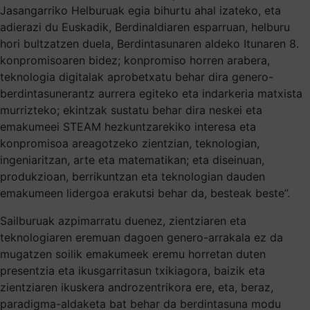
Jasangarriko Helburuak egia bihurtu ahal izateko, eta
adierazi du Euskadik, Berdinaldiaren esparruan, helburu
hori bultzatzen duela, Berdintasunaren aldeko Itunaren 8.
konpromisoaren bidez; konpromiso horren arabera,
teknologia digitalak aprobetxatu behar dira genero-
berdintasunerantz aurrera egiteko eta indarkeria matxista
murrizteko; ekintzak sustatu behar dira neskei eta
emakumeei STEAM hezkuntzarekiko interesa eta
konpromisoa areagotzeko zientzian, teknologian,
ingeniaritzan, arte eta matematikan; eta diseinuan,
produkzioan, berrikuntzan eta teknologian dauden
emakumeen lidergoa erakutsi behar da, besteak beste”.
Sailburuak azpimarratu duenez, zientziaren eta
teknologiaren eremuan dagoen genero-arrakala ez da
mugatzen soilik emakumeek eremu horretan duten
presentzia eta ikusgarritasun txikiagora, baizik eta
zientziaren ikuskera androzentrikora ere, eta, beraz,
paradigma-aldaketa bat behar da berdintasuna modu