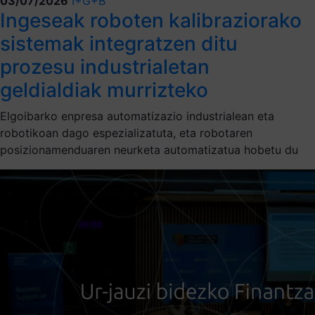
03/07/2026
I+G+B
Ingeseak roboten kalibraziorako
sistemak integratzen ditu
prozesu industrialetan
geldialdiak murrizteko
Elgoibarko enpresa automatizazio industrialean eta
robotikoan dago espezializatuta, eta robotaren
posizionamenduaren neurketa automatizatua hobetu du