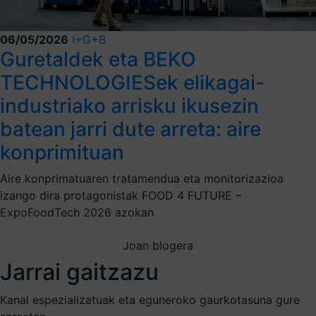
06/05/2026
I+G+B
Guretaldek eta BEKO
TECHNOLOGIESek elikagai-
industriako arrisku ikusezin
batean jarri dute arreta: aire
konprimituan
Aire konprimatuaren tratamendua eta monitorizazioa
izango dira protagonistak FOOD 4 FUTURE –
ExpoFoodTech 2026 azokan
Joan blogera
Jarrai gaitzazu
Kanal espezializatuak eta eguneroko gaurkotasuna gure