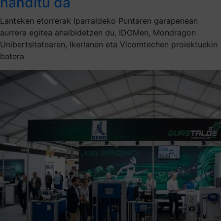
handitu da
Lanteken etorrerak Iparraldeko Puntaren garapenean
aurrera egitea ahalbidetzen du, IDOMen, Mondragon
Unibertsitatearen, Ikerlanen eta Vicomtechen proiektuekin
batera