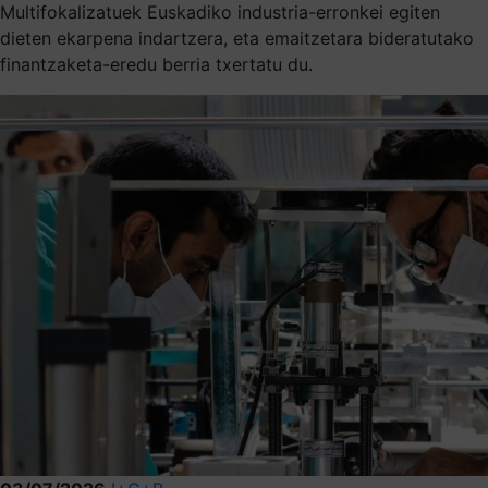
Multifokalizatuek Euskadiko industria-erronkei egiten
dieten ekarpena indartzera, eta emaitzetara bideratutako
finantzaketa-eredu berria txertatu du.