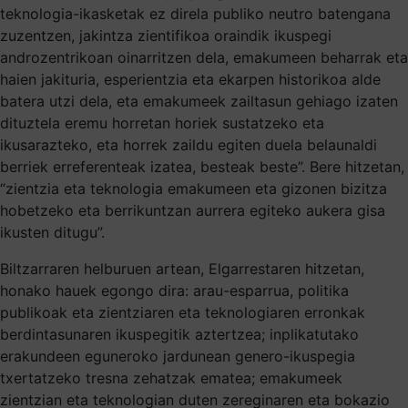
teknologia-ikasketak ez direla publiko neutro batengana
zuzentzen, jakintza zientifikoa oraindik ikuspegi
androzentrikoan oinarritzen dela, emakumeen beharrak eta
haien jakituria, esperientzia eta ekarpen historikoa alde
batera utzi dela, eta emakumeek zailtasun gehiago izaten
dituztela eremu horretan horiek sustatzeko eta
ikusarazteko, eta horrek zaildu egiten duela belaunaldi
berriek erreferenteak izatea, besteak beste”. Bere hitzetan,
“zientzia eta teknologia emakumeen eta gizonen bizitza
hobetzeko eta berrikuntzan aurrera egiteko aukera gisa
ikusten ditugu”.
Biltzarraren helburuen artean, Elgarrestaren hitzetan,
honako hauek egongo dira: arau-esparrua, politika
publikoak eta zientziaren eta teknologiaren erronkak
berdintasunaren ikuspegitik aztertzea; inplikatutako
erakundeen eguneroko jardunean genero-ikuspegia
txertatzeko tresna zehatzak ematea; emakumeek
zientzian eta teknologian duten zereginaren eta bokazio