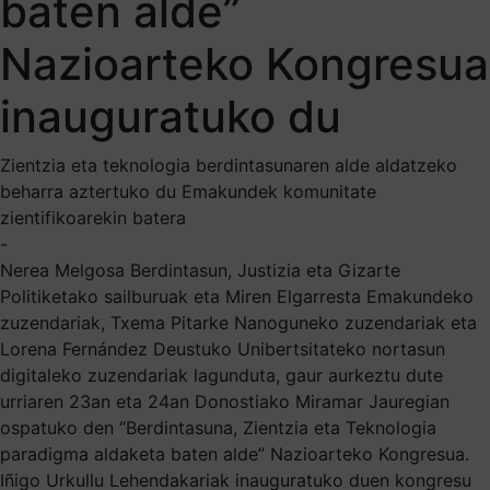
baten alde”
Nazioarteko Kongresua
inauguratuko du
Zientzia eta teknologia berdintasunaren alde aldatzeko
beharra aztertuko du Emakundek komunitate
zientifikoarekin batera
-
Nerea Melgosa Berdintasun, Justizia eta Gizarte
Politiketako sailburuak eta Miren Elgarresta Emakundeko
zuzendariak, Txema Pitarke Nanoguneko zuzendariak eta
Lorena Fernández Deustuko Unibertsitateko nortasun
digitaleko zuzendariak lagunduta, gaur aurkeztu dute
urriaren 23an eta 24an Donostiako Miramar Jauregian
ospatuko den “Berdintasuna, Zientzia eta Teknologia
paradigma aldaketa baten alde” Nazioarteko Kongresua.
Iñigo Urkullu Lehendakariak inauguratuko duen kongresu