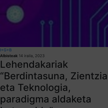
I+G+B
Albisteak
14 iraila, 2023
Lehendakariak
“Berdintasuna, Zientzia
eta Teknologia,
paradigma aldaketa