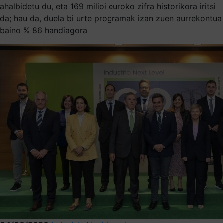
ahalbidetu du, eta 169 milioi euroko zifra historikora iritsi
da; hau da, duela bi urte programak izan zuen aurrekontua
baino % 86 handiagora