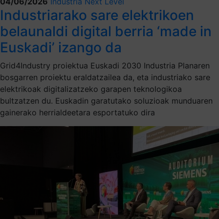
04/06/2026
Industria Next Level
Industriarako sare elektrikoen
belaunaldi digital berria ‘made in
Euskadi’ izango da
Grid4Industry proiektua Euskadi 2030 Industria Planaren
bosgarren proiektu eraldatzailea da, eta industriako sare
elektrikoak digitalizatzeko garapen teknologikoa
bultzatzen du. Euskadin garatutako soluzioak munduaren
gainerako herrialdeetara esportatuko dira