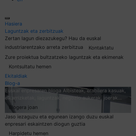
Hasiera
Laguntzak eta zerbitzuak
Zertan lagun diezazukegu?
Hau da euskal
industriarentzako arreta zerbitzua
Kontaktatu
Zure proiektua bultzatzeko laguntzak eta ekimenak
Kontsultatu hemen
Ekitaldiak
Blog-a
Euskal enpresaren bloga
Albisteak, erabilera kasuak,
elkarrizketak, laguntzak, negozio aukerak, joerak…
Blogera joan
Jaso iezaguzu eta egunean izango duzu euskal
enpresari eskaintzen diogun guztia
Harpidetu hemen