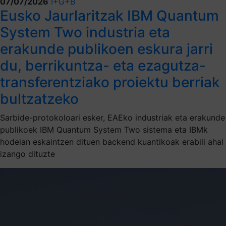
07/07/2026
I+G+B
Eusko Jaurlaritzak IBM Quantum
System Two industria eta
erakunde publikoen eskura jarri
du, berrikuntza- eta ezagutza-
transferentziako proiektu berriak
bultzatzeko
Sarbide-protokoloari esker, EAEko industriak eta erakunde
publikoek IBM Quantum System Two sistema eta IBMk
hodeian eskaintzen dituen backend kuantikoak erabili ahal
izango dituzte