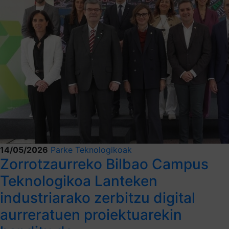
14/05/2026
Parke Teknologikoak
Zorrotzaurreko Bilbao Campus
Teknologikoa Lanteken
industriarako zerbitzu digital
aurreratuen proiektuarekin