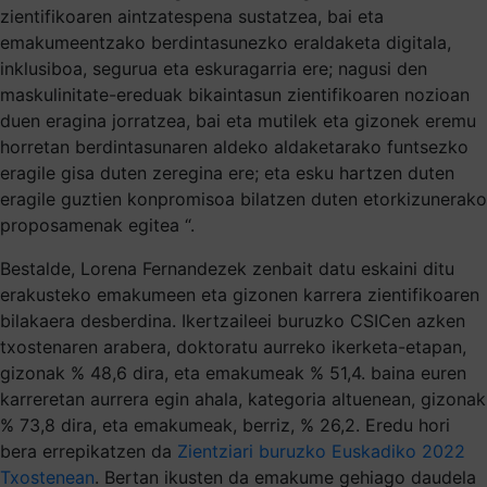
zientifikoaren aintzatespena sustatzea, bai eta
emakumeentzako berdintasunezko eraldaketa digitala,
inklusiboa, segurua eta eskuragarria ere; nagusi den
maskulinitate-ereduak bikaintasun zientifikoaren nozioan
duen eragina jorratzea, bai eta mutilek eta gizonek eremu
horretan berdintasunaren aldeko aldaketarako funtsezko
eragile gisa duten zeregina ere; eta esku hartzen duten
eragile guztien konpromisoa bilatzen duten etorkizunerako
proposamenak egitea “.
Bestalde, Lorena Fernandezek zenbait datu eskaini ditu
erakusteko emakumeen eta gizonen karrera zientifikoaren
bilakaera desberdina. Ikertzaileei buruzko CSICen azken
txostenaren arabera, doktoratu aurreko ikerketa-etapan,
gizonak % 48,6 dira, eta emakumeak % 51,4. baina euren
karreretan aurrera egin ahala, kategoria altuenean, gizonak
% 73,8 dira, eta emakumeak, berriz, % 26,2. Eredu hori
bera errepikatzen da
Zientziari buruzko Euskadiko 2022
Txostenean
. Bertan ikusten da emakume gehiago daudela