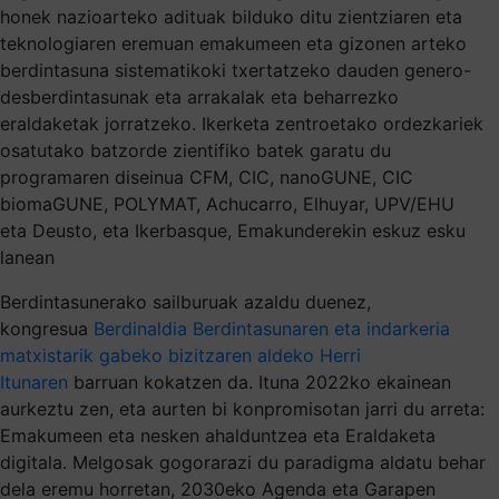
honek nazioarteko adituak bilduko ditu zientziaren eta
teknologiaren eremuan emakumeen eta gizonen arteko
berdintasuna sistematikoki txertatzeko dauden genero-
desberdintasunak eta arrakalak eta beharrezko
eraldaketak jorratzeko. Ikerketa zentroetako ordezkariek
osatutako batzorde zientifiko batek garatu du
programaren diseinua CFM, CIC, nanoGUNE, CIC
biomaGUNE, POLYMAT, Achucarro, Elhuyar, UPV/EHU
eta Deusto, eta Ikerbasque, Emakunderekin eskuz esku
lanean
Berdintasunerako sailburuak azaldu duenez,
kongresua
Berdinaldia Berdintasunaren eta indarkeria
matxistarik gabeko bizitzaren aldeko Herri
Itunaren
barruan kokatzen da. Ituna 2022ko ekainean
aurkeztu zen, eta aurten bi konpromisotan jarri du arreta:
Emakumeen eta nesken ahalduntzea eta Eraldaketa
digitala. Melgosak gogorarazi du paradigma aldatu behar
dela eremu horretan, 2030eko Agenda eta Garapen