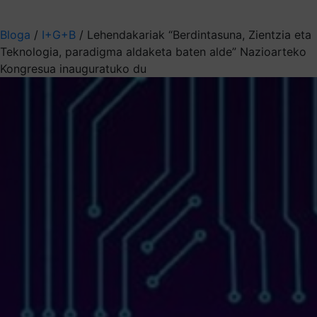
Aukeratu jaso nahi duzun informazioa
Bloga
/
I+G+B
/
Lehendakariak “Berdintasuna, Zientzia eta
Teknologia, paradigma aldaketa baten alde” Nazioarteko
Kongresua inauguratuko du