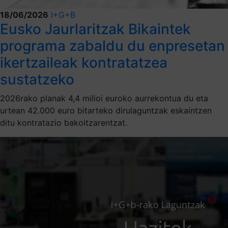
18/06/2026
I+G+B
Eusko Jaurlaritzak Bikaintek
programa zabaldu du enpresetan
ikertzaileak kontratatzea
sustatzeko
2026rako planak 4,4 milioi euroko aurrekontua du eta
urtean 42.000 euro bitarteko dirulaguntzak eskaintzen
ditu kontratazio bakoitzarentzat.