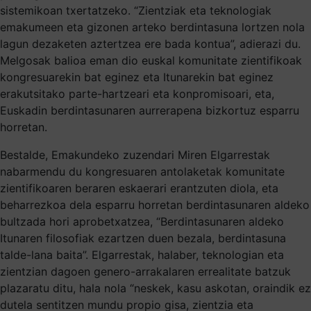
sistemikoan txertatzeko. “Zientziak eta teknologiak
emakumeen eta gizonen arteko berdintasuna lortzen nola
lagun dezaketen aztertzea ere bada kontua”, adierazi du.
Melgosak balioa eman dio euskal komunitate zientifikoak
kongresuarekin bat eginez eta Itunarekin bat eginez
erakutsitako parte-hartzeari eta konpromisoari, eta,
Euskadin berdintasunaren aurrerapena bizkortuz esparru
horretan.
Bestalde, Emakundeko zuzendari Miren Elgarrestak
nabarmendu du kongresuaren antolaketak komunitate
zientifikoaren beraren eskaerari erantzuten diola, eta
beharrezkoa dela esparru horretan berdintasunaren aldeko
bultzada hori aprobetxatzea, “Berdintasunaren aldeko
Itunaren filosofiak ezartzen duen bezala, berdintasuna
talde-lana baita”. Elgarrestak, halaber, teknologian eta
zientzian dagoen genero-arrakalaren errealitate batzuk
plazaratu ditu, hala nola “neskek, kasu askotan, oraindik ez
dutela sentitzen mundu propio gisa, zientzia eta