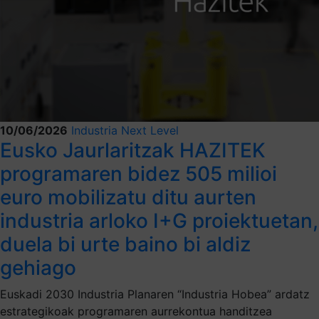
10/06/2026
Industria Next Level
Eusko Jaurlaritzak HAZITEK
programaren bidez 505 milioi
euro mobilizatu ditu aurten
industria arloko I+G proiektuetan,
duela bi urte baino bi aldiz
gehiago
Euskadi 2030 Industria Planaren “Industria Hobea” ardatz
estrategikoak programaren aurrekontua handitzea