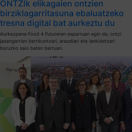
ONTZIk elikagaien ontzien
birziklagarritasuna ebaluatzeko
tresna digital bat aurkeztu du
Aurkezpena Food 4 Futureren esparruan egin da, ontzi
jasangarrien berrikuntzari, araudiari eta lankidetzari
buruzko saio baten barruan.