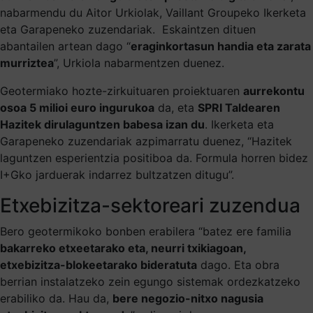
nabarmendu du Aitor Urkiolak, Vaillant Groupeko Ikerketa
eta Garapeneko zuzendariak.
Eskaintzen dituen
abantailen artean dago “
e
raginkortasun handia eta zarata
murriztea
”, Urkiola nabarmentzen duenez.
Geotermiako hozte-zirkuituaren proiektuaren
aurrekontu
osoa 5 milioi euro ingurukoa
da, eta
SPRI Taldearen
Hazitek dirulaguntzen babesa izan du
. Ikerketa eta
Garapeneko zuzendariak azpimarratu duenez, “Hazitek
laguntzen esperientzia positiboa da. Formula horren bidez
I+Gko jarduerak indarrez bultzatzen ditugu”.
Etxebizitza-sektoreari zuzendua
Bero geotermikoko bonben erabilera “batez ere familia
bakarreko etxeetarako eta, neurri txikiagoan,
etxebizitza-blokeetarako bideratuta
dago. Eta obra
berrian instalatzeko zein egungo sistemak ordezkatzeko
erabiliko da. Hau da,
bere negozio-nitxo nagusia