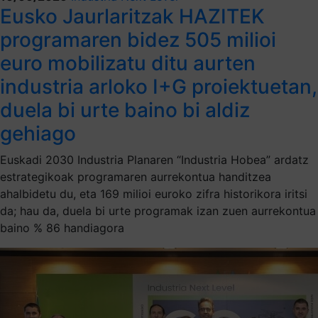
Eusko Jaurlaritzak HAZITEK
programaren bidez 505 milioi
euro mobilizatu ditu aurten
industria arloko I+G proiektuetan,
duela bi urte baino bi aldiz
gehiago
Euskadi 2030 Industria Planaren “Industria Hobea” ardatz
estrategikoak programaren aurrekontua handitzea
ahalbidetu du, eta 169 milioi euroko zifra historikora iritsi
da; hau da, duela bi urte programak izan zuen aurrekontua
baino % 86 handiagora