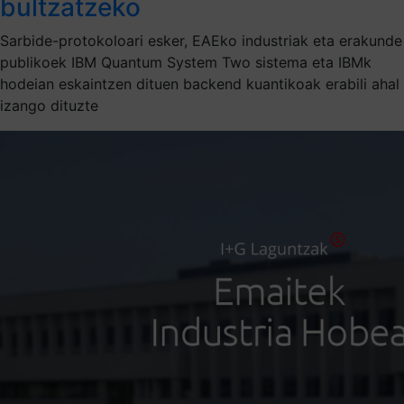
bultzatzeko
Sarbide-protokoloari esker, EAEko industriak eta erakunde
publikoek IBM Quantum System Two sistema eta IBMk
hodeian eskaintzen dituen backend kuantikoak erabili ahal
izango dituzte