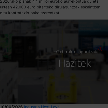
2026rako planak 4,4 milioi euroko aurrekontua du eta
urtean 42.000 euro bitarteko dirulaguntzak eskaintzen
ditu kontratazio bakoitzarentzat.
10/06/2026
Industria Next Level