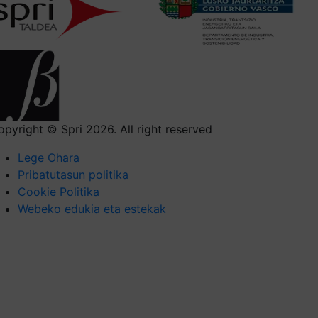
opyright © Spri 2026. All right reserved
Lege Ohara
Pribatutasun politika
Cookie Politika
Webeko edukia eta estekak