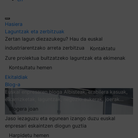
Hasiera
Laguntzak eta zerbitzuak
Zertan lagun diezazukegu?
Hau da euskal
industriarentzako arreta zerbitzua
Kontaktatu
Zure proiektua bultzatzeko laguntzak eta ekimenak
Kontsultatu hemen
Ekitaldiak
Blog-a
Euskal enpresaren bloga
Albisteak, erabilera kasuak,
elkarrizketak, laguntzak, negozio aukerak, joerak…
Blogera joan
Jaso iezaguzu eta egunean izango duzu euskal
enpresari eskaintzen diogun guztia
Harpidetu hemen