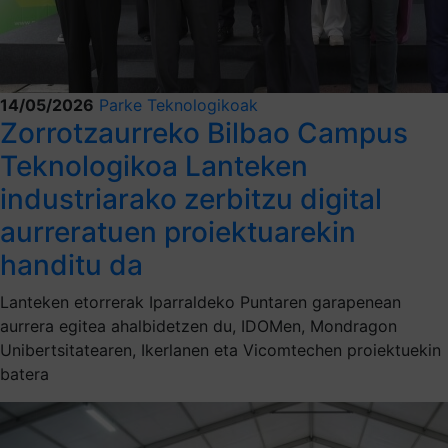
14/05/2026
Parke Teknologikoak
Zorrotzaurreko Bilbao Campus
Teknologikoa Lanteken
industriarako zerbitzu digital
aurreratuen proiektuarekin
handitu da
Lanteken etorrerak Iparraldeko Puntaren garapenean
aurrera egitea ahalbidetzen du, IDOMen, Mondragon
Unibertsitatearen, Ikerlanen eta Vicomtechen proiektuekin
batera