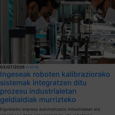
03/07/2026
I+G+B
Ingeseak roboten kalibraziorako
sistemak integratzen ditu
prozesu industrialetan
geldialdiak murrizteko
Elgoibarko enpresa automatizazio industrialean eta