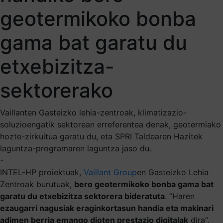
geotermikoko bonba
gama bat garatu du
etxebizitza-
sektorerako
Vaillanten Gasteizko lehia-zentroak, klimatizazio-
soluzioengatik sektorean erreferentea denak, geotermiako
hozte-zirkuitua garatu du, eta SPRI Taldearen Hazitek
laguntza-programaren laguntza jaso du.
-
INTEL-HP proiektuak,
Vaillant Group
en Gasteizko Lehia
Zentroak burutuak,
bero geotermikoko bonba gama bat
garatu du etxebizitza sektorera bideratuta
. “Haren
ezaugarri nagusiak eraginkortasun handia eta makinari
adimen berria emango dioten prestazio digitalak
dira”,