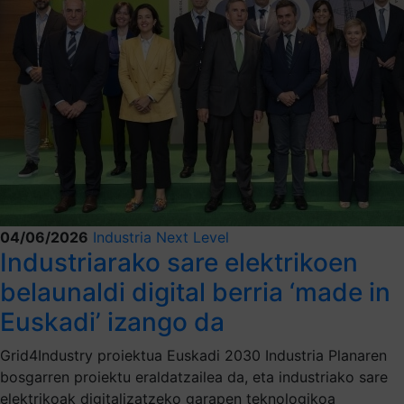
04/06/2026
Industria Next Level
Industriarako sare elektrikoen
belaunaldi digital berria ‘made in
Euskadi’ izango da
Grid4Industry proiektua Euskadi 2030 Industria Planaren
bosgarren proiektu eraldatzailea da, eta industriako sare
elektrikoak digitalizatzeko garapen teknologikoa