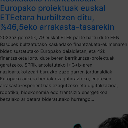
Europako proiektuak euskal
ETEetara hurbiltzen ditu,
%46,5eko arrakasta-tasarekin
2023az geroztik, 79 euskal ETEk parte hartu dute EEN
Basquek bultzatutako kaskadako finantzaketa-ekimenaren
bidez sustatutako Europako deialdietan, eta 42k
finantzaketa lortu dute beren berrikuntza-proiektuak
garatzeko. SPRIk antolatutako I+G+b-aren
nazioartekotzeari buruzko zazpigarren jardunaldiak
Europako aukera berriak ezagutarazteko, enpresen
arrakasta-esperientziak ezagutzeko eta digitalizazioa,
robotika, bioekonomia edo trantsizio energetikoa
bezalako arloetara bideratutako hurrengo...