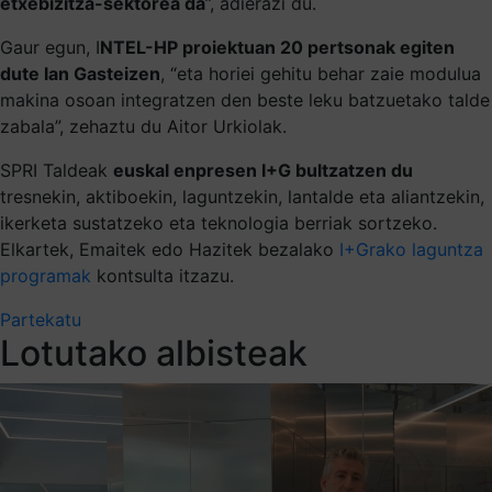
etxebizitza-sektorea da
”, adierazi du.
Gaur egun, I
NTEL-HP proiektuan 20 pertsonak egiten
dute lan Gasteizen
, “eta horiei gehitu behar zaie modulua
makina osoan integratzen den beste leku batzuetako talde
zabala”, zehaztu du Aitor Urkiolak.
SPRI Taldeak
euskal enpresen I+G bultzatzen du
tresnekin, aktiboekin, laguntzekin, lantalde eta aliantzekin,
ikerketa sustatzeko eta teknologia berriak sortzeko.
Elkartek, Emaitek edo Hazitek bezalako
I+Grako laguntza
programak
kontsulta itzazu.
Partekatu
Lotutako albisteak