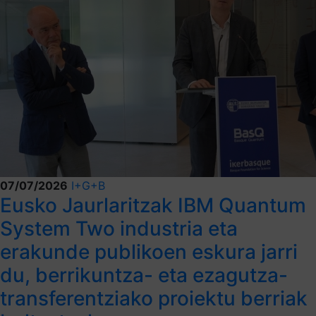
07/07/2026
I+G+B
Eusko Jaurlaritzak IBM Quantum
System Two industria eta
erakunde publikoen eskura jarri
du, berrikuntza- eta ezagutza-
transferentziako proiektu berriak