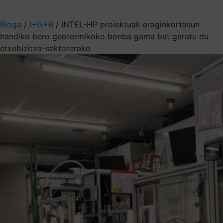
Aukeratu jaso nahi duzun informazioa
Bloga
/
I+G+B
/
INTEL-HP proiektuak eraginkortasun
handiko bero geotermikoko bonba gama bat garatu du
etxebizitza-sektorerako