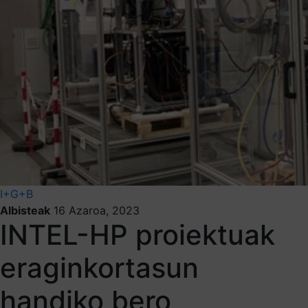
I+G+B
Albisteak
16 Azaroa, 2023
INTEL-HP proiektuak
eraginkortasun
handiko bero