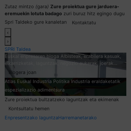
Zutaz mintzo
(
gara
)
Zure proiektua gure jarduera-
eremuekin lotuta badago
zuri buruz hitz egingo dugu
Spri Taldeko gure kanaletan
Kontaktatu
‹
›
SPRI Taldea
Euskal enpresaren bloga
Albisteak, erabilera kasuak,
elkarrizketak, laguntzak, negozio aukerak, joerak…
Blogera joan
Atlas
Euskal Industria Politika
Industria eraldaketatik
espezializazio adimentsura
Arakatu
Zure proiektua bultzatzeko laguntzak eta ekimenak
Kontsultatu hemen
Enpresentzako laguntza
Harremanetarako
Nire harpidetzak