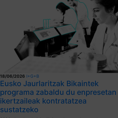
18/06/2026
I+G+B
Eusko Jaurlaritzak Bikaintek
programa zabaldu du enpresetan
ikertzaileak kontratatzea
sustatzeko