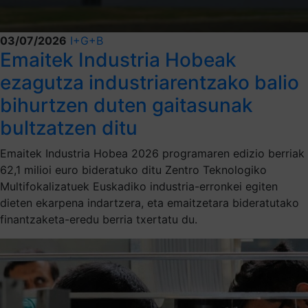
03/07/2026
I+G+B
Emaitek Industria Hobeak
ezagutza industriarentzako balio
bihurtzen duten gaitasunak
bultzatzen ditu
Emaitek Industria Hobea 2026 programaren edizio berriak
62,1 milioi euro bideratuko ditu Zentro Teknologiko
Multifokalizatuek Euskadiko industria-erronkei egiten
dieten ekarpena indartzera, eta emaitzetara bideratutako
finantzaketa-eredu berria txertatu du.