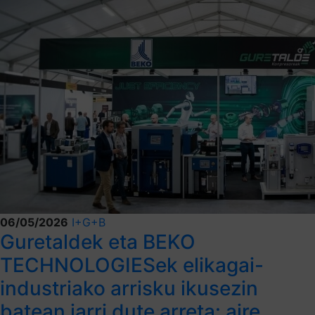
06/05/2026
I+G+B
Guretaldek eta BEKO
TECHNOLOGIESek elikagai-
industriako arrisku ikusezin
batean jarri dute arreta: aire