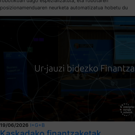
robotikoan dago espezializatuta, eta robotaren
posizionamenduaren neurketa automatizatua hobetu du
19/06/2026
I+G+B
Kaskadako finantzaketak