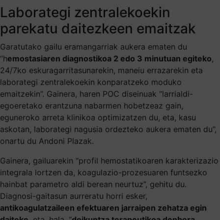
Laborategi zentralekoekin
parekatu daitezkeen emaitzak
Garatutako gailu eramangarriak aukera ematen du
“h
emostasiaren diagnostikoa 2 edo 3 minutuan egiteko
,
24/7ko eskuragarritasunarekin, maneiu errazarekin eta
laborategi zentralekoekin konparatzeko moduko
emaitzekin”. Gainera, haren POC diseinuak “larrialdi-
egoeretako erantzuna nabarmen hobetzeaz gain,
eguneroko arreta klinikoa optimizatzen du, eta, kasu
askotan, laborategi nagusia ordezteko aukera ematen du”,
onartu du Andoni Plazak.
Gainera, gailuarekin “profil hemostatikoaren karakterizazio
integrala lortzen da, koagulazio-prozesuaren funtsezko
hainbat parametro aldi berean neurtuz”, gehitu du.
Diagnosi-gaitasun aurreratu horri esker,
antikoagulatzaileen efektuaren jarraipen zehatza egin
daiteke
, eta, hala, “
doikuntza terapeutikoa denbora