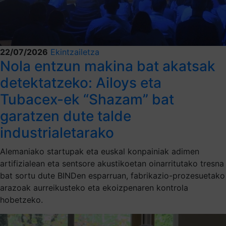
22/07/2026
Ekintzailetza
Nola entzun makina bat akatsak
detektatzeko: Ailoys eta
Tubacex-ek “Shazam” bat
garatzen dute talde
industrialetarako
Alemaniako startupak eta euskal konpainiak adimen
artifizialean eta sentsore akustikoetan oinarritutako tresna
bat sortu dute BINDen esparruan, fabrikazio-prozesuetako
arazoak aurreikusteko eta ekoizpenaren kontrola
hobetzeko.