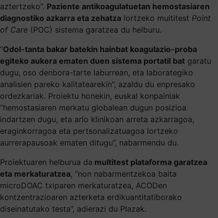
aztertzeko”.
Paziente antikoagulatuetan hemostasiaren
diagnostiko azkarra eta zehatza
lortzeko multitest
Point
of Care
(POC) sistema garatzea du helburu.
“
Odol-tanta bakar batekin hainbat koagulazio-proba
egiteko aukera ematen duen sistema portatil bat
garatu
dugu, oso denbora-tarte laburrean, eta laborategiko
analisien pareko kalitatearekin”, azaldu du enpresako
ordezkariak. Proiektu honekin, euskal konpainiak
“hemostasiaren merkatu globalean dugun posizioa
indartzen dugu, eta arlo klinikoan arreta azkarragoa,
eraginkorragoa eta pertsonalizatuagoa lortzeko
aurrerapausoak ematen ditugu”, nabarmendu du.
Proiektuaren helburua da
multitest plataforma garatzea
eta merkaturatzea
, “non nabarmentzekoa baita
microDOAC txiparen merkaturatzea, ACODen
kontzentrazioaren azterketa erdikuantitatiborako
diseinatutako testa”, adierazi du Plazak.