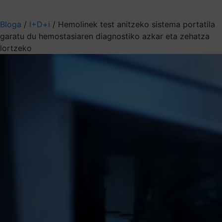
Aukeratu jaso nahi duzun informazioa
Bloga
/
I+D+i
/
Hemolinek test anitzeko sistema portatila
garatu du hemostasiaren diagnostiko azkar eta zehatza
lortzeko