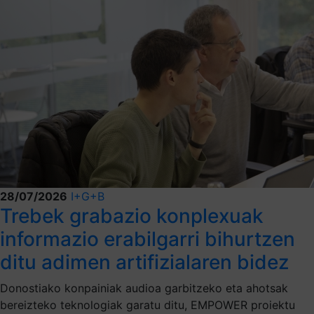
28/07/2026
I+G+B
Trebek grabazio konplexuak
informazio erabilgarri bihurtzen
ditu adimen artifizialaren bidez
Donostiako konpainiak audioa garbitzeko eta ahotsak
bereizteko teknologiak garatu ditu, EMPOWER proiektu