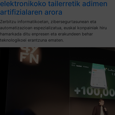
elektronikoko tailerretik adimen
artifizialaren arora
Zerbitzu informatikoetan, zibersegurtasunean eta
automatizazioan espezializatua, euskal konpainiak hiru
hamarkada ditu enpresen eta erakundeen behar
teknologikoei erantzuna ematen.