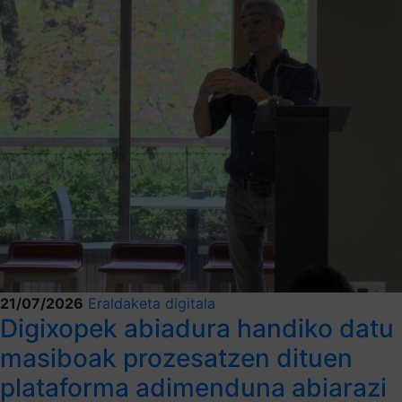
21/07/2026
Eraldaketa digitala
Digixopek abiadura handiko datu
masiboak prozesatzen dituen
plataforma adimenduna abiarazi