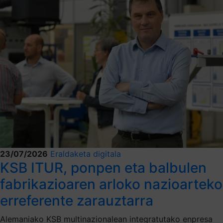
23/07/2026
Eraldaketa digitala
KSB ITUR, ponpen eta balbulen
fabrikazioaren arloko nazioarteko
erreferente zarauztarra
Alemaniako KSB multinazionalean integratutako enpresa