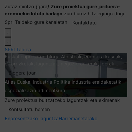
Zutaz mintzo
(
gara
)
Zure proiektua gure jarduera-
eremuekin lotuta badago
zuri buruz hitz egingo dugu
Spri Taldeko gure kanaletan
Kontaktatu
‹
›
SPRI Taldea
Euskal enpresaren bloga
Albisteak, erabilera kasuak,
elkarrizketak, laguntzak, negozio aukerak, joerak…
Blogera joan
Atlas
Euskal Industria Politika
Industria eraldaketatik
espezializazio adimentsura
Arakatu
Zure proiektua bultzatzeko laguntzak eta ekimenak
Kontsultatu hemen
Enpresentzako laguntza
Harremanetarako
Nire harpidetzak