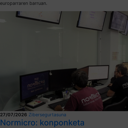
europarraren barruan.
27/07/2026
Zibersegurtasuna
Normicro: konponketa