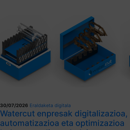
30/07/2026
Eraldaketa digitala
Watercut enpresak digitalizazioa,
automatizazioa eta optimizazioa