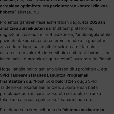
errealean optimizatu eta pazientearen kontrol klinikoa
hobetu
”, ziurtatu du.
Proiektua garapen-fase aurreratuan dago, eta
2026an
amaitzea aurreikusten da
. Multitest plataforma,
dagozkion zerrenda mikrofluidikoekin, “antikoagulatutako
pazienteak kudeatzen diren eremu mediko ia guztietara
zuzenduta dago, bai ospitale-sektorean —larrialdi-
unitateak eta zainketa intentsiboko unitateak barne—, bai
lehen mailako arretako inguruneetan”, aurreratu du Plazak.
Hogei langile baino gehiago biltzen ditu proiektuak, eta
SPRI Taldearen Hazitek Laguntza Programak
finantzatzen du
. “Positiboki baloratzen dugu SPRI
Taldearekin elkarlanean aritzea, aukera eman baita
proiektuak aurrera jarraitzeko eta sortutako erronka
teknikoen aurrean egokitzeko”, nabarmendu du.
Proiektuaren azken helburua da “
sistema nazioarteko