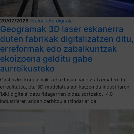
29/07/2026
Eraldaketa digitala
Geogramak 3D laser eskanerra
duten fabrikak digitalizatzen ditu,
erreformak edo zabalkuntzak
ekoizpena gelditu gabe
aurreikusteko
Gasteizko konpainiak zehaztasun handiz atzematen du
errealitatea, eta 3D modelatua aplikatzen du industriaren
‘biki digitala’ datu fidagarrien bidez sortzeko. “4.0
Industriaren arloan zerbitzu aitzindaria” da.