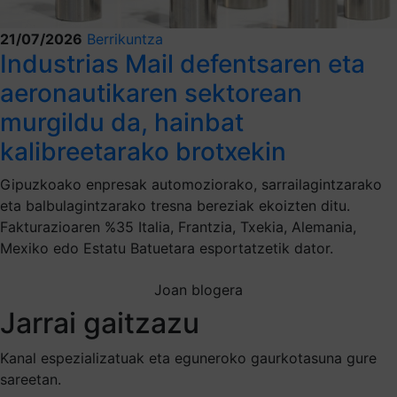
21/07/2026
Berrikuntza
Industrias Mail defentsaren eta
aeronautikaren sektorean
murgildu da, hainbat
kalibreetarako brotxekin
Gipuzkoako enpresak automoziorako, sarrailagintzarako
eta balbulagintzarako tresna bereziak ekoizten ditu.
Fakturazioaren %35 Italia, Frantzia, Txekia, Alemania,
Mexiko edo Estatu Batuetara esportatzetik dator.
Joan blogera
Jarrai gaitzazu
Kanal espezializatuak eta eguneroko gaurkotasuna gure
sareetan.