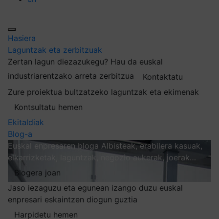
Hasiera
Laguntzak eta zerbitzuak
Zertan lagun diezazukegu?
Hau da euskal
industriarentzako arreta zerbitzua
Kontaktatu
Zure proiektua bultzatzeko laguntzak eta ekimenak
Kontsultatu hemen
Ekitaldiak
Blog-a
Euskal enpresaren bloga
Albisteak, erabilera kasuak,
elkarrizketak, laguntzak, negozio aukerak, joerak…
Blogera joan
Jaso iezaguzu eta egunean izango duzu euskal
enpresari eskaintzen diogun guztia
Harpidetu hemen