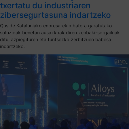
txertatu du industriaren
zibersegurtasuna indartzeko
Quside Kataluniako enpresarekin batera garatutako
soluzioak benetan ausazkoak diren zenbaki-sorgailuak
ditu, azpiegituren eta funtsezko zerbitzuen babesa
indartzeko.