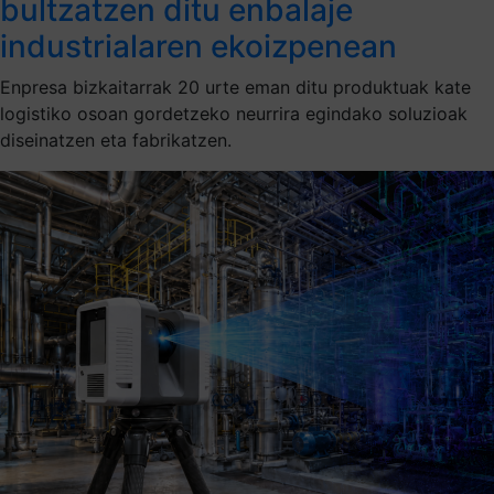
bultzatzen ditu enbalaje
industrialaren ekoizpenean
Enpresa bizkaitarrak 20 urte eman ditu produktuak kate
logistiko osoan gordetzeko neurrira egindako soluzioak
diseinatzen eta fabrikatzen.