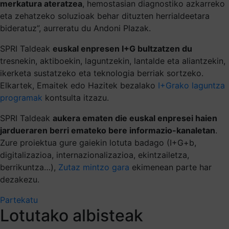
merkatura ateratzea
, hemostasian diagnostiko azkarreko
eta zehatzeko soluzioak behar dituzten herrialdeetara
bideratuz”, aurreratu du Andoni Plazak.
SPRI Taldeak
euskal enpresen I+G bultzatzen du
tresnekin, aktiboekin, laguntzekin, lantalde eta aliantzekin,
ikerketa sustatzeko eta teknologia berriak sortzeko.
Elkartek, Emaitek edo Hazitek bezalako
I+Grako laguntza
programak
kontsulta itzazu.
SPRI Taldeak
aukera ematen die euskal enpresei haien
jardueraren berri emateko bere informazio-kanaletan
.
Zure proiektua gure gaiekin lotuta badago (I+G+b,
digitalizazioa, internazionalizazioa, ekintzailetza,
berrikuntza…),
Zutaz mintzo gara
ekimenean parte har
dezakezu.
Partekatu
Lotutako albisteak