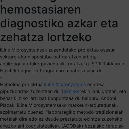
hemostasiaren
diagnostiko azkar eta
zehatza lortzeko
iLine Microsystemsek zuzendutako proiektua osasun-
sektorerako dispositibo bat garatzen ari da,
antikoagulatutako pazienteak tratatzeko. SPRI Taldearen
Hazitek Laguntza Programaren babesa izan du.
-
Hemoline proiektua
iLine Microsystems
enpresa
gipuzkoarrak zuzentzen du
Tekniker
rekin lankidetzan, eta
behar kliniko larri bat konpontzea du helburu. Andoni
Plazak, iLine Microsystemseko marketin-arduradunak,
azpimarratu duenez, “laborategiko metodo tradizionalak
motelak dira edo ez daude prestatuta ekintza zuzeneko
ahozko antikoagulatzaileak (ACODak) bezalako terapiak