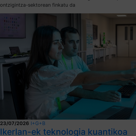
ontzigintza-sektorean finkatu da
23/07/2026
I+G+B
Ikerlan-ek teknologia kuantikoa