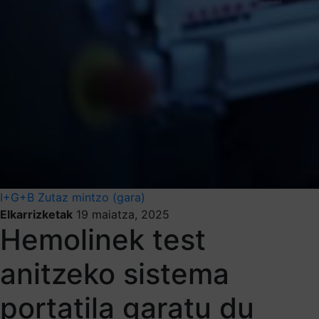
I+G+B
Zutaz mintzo (gara)
Elkarrizketak
19 maiatza, 2025
Hemolinek test
anitzeko sistema
portatila garatu du