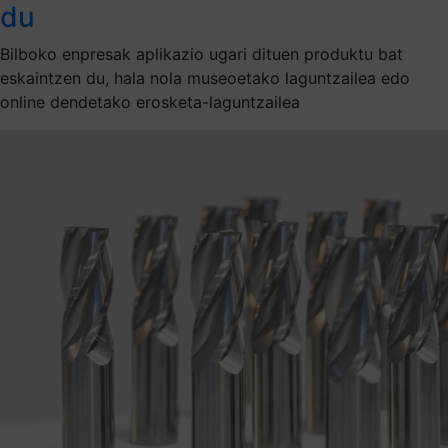
du
Bilboko enpresak aplikazio ugari dituen produktu bat
eskaintzen du, hala nola museoetako laguntzailea edo
online dendetako erosketa-laguntzailea