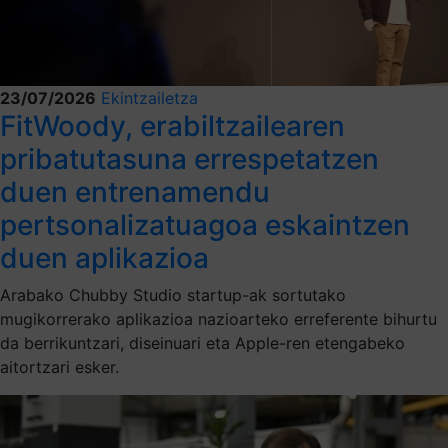
23/07/2026
Ekintzailetza
FitWoody, erabiltzailearen
pribatutasuna errespetatzen
duen entrenamendu
pertsonalizatuagoa eskaintzen
duen aplikazioa
Arabako Chubby Studio startup-ak sortutako
mugikorrerako aplikazioa nazioarteko erreferente bihurtu
da berrikuntzari, diseinuari eta Apple-ren etengabeko
aitortzari esker.