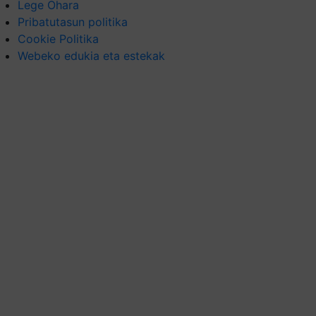
Lege Ohara
Pribatutasun politika
Cookie Politika
Webeko edukia eta estekak