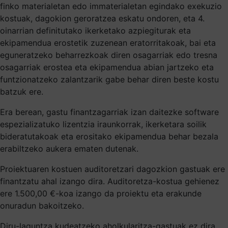
finko materialetan edo immaterialetan egindako exekuzio
kostuak, dagokion geroratzea eskatu ondoren, eta 4.
oinarrian definitutako ikerketako azpiegiturak eta
ekipamendua erostetik zuzenean eratorritakoak, bai eta
eguneratzeko beharrezkoak diren osagarriak edo tresna
osagarriak erostea eta ekipamendua abian jartzeko eta
funtzionatzeko zalantzarik gabe behar diren beste kostu
batzuk ere.
Era berean, gastu finantzagarriak izan daitezke software
espezializatuko lizentzia iraunkorrak, ikerketara soilik
bideratutakoak eta erositako ekipamendua behar bezala
erabiltzeko aukera ematen dutenak.
Proiektuaren kostuen auditoretzari dagozkion gastuak ere
finantzatu ahal izango dira. Auditoretza-kostua gehienez
ere 1.500,00 €-koa izango da proiektu eta erakunde
onuradun bakoitzeko.
Diru-laguntza kudeatzeko aholkularitza-gastuak ez dira