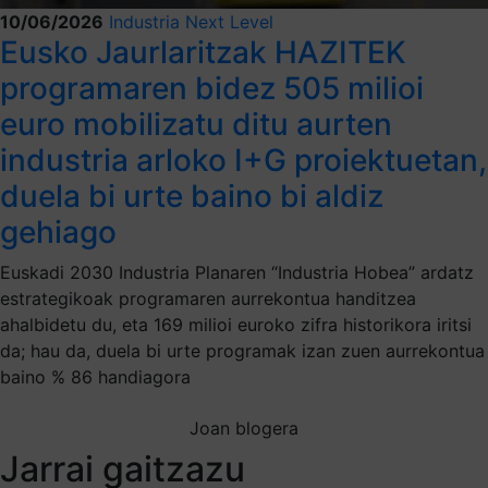
10/06/2026
Industria Next Level
Eusko Jaurlaritzak HAZITEK
programaren bidez 505 milioi
euro mobilizatu ditu aurten
industria arloko I+G proiektuetan,
duela bi urte baino bi aldiz
gehiago
Euskadi 2030 Industria Planaren “Industria Hobea” ardatz
estrategikoak programaren aurrekontua handitzea
ahalbidetu du, eta 169 milioi euroko zifra historikora iritsi
da; hau da, duela bi urte programak izan zuen aurrekontua
baino % 86 handiagora
Joan blogera
Jarrai gaitzazu