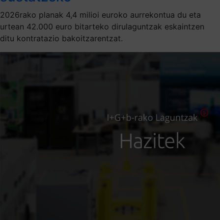
2026rako planak 4,4 milioi euroko aurrekontua du eta
urtean 42.000 euro bitarteko dirulaguntzak eskaintzen
ditu kontratazio bakoitzarentzat.