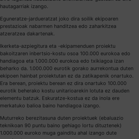
hautagarriak izango.
Eguneratze-jardueratzat joko dira soilik ekipoaren
prestazioak nabarmen handitzea edo zaharkitzea
atzeratzea dakartenak.
Ikerketa-azpiegitura eta -ekipamenduen proiektu
bakoitzaren inbertsio-kostu osoa 100.000 eurokoa edo
handiagoa eta 1.000.000 eurokoa edo txikiagoa izan
beharko da. 1.000.000 eurotik gorako aurrekontua duten
ekipoen hainbat proiektutan ez da zatikapenik onartuko.
Era berean, proiektu berean ez dira onartuko 100.000
eurotik beherako kostu unitarioarekin lotuta ez dauden
elementu batzuk. Eskuratze-kostua ez da inola ere
merkatuko balioa baino handiagoa izango.
Muturreko berezitasuna duten proiektuek (ebaluazio
teknikoan 90 puntu baino gehiago lortu dituztenek)
1.000.000 euroko muga gainditu ahal izango dute