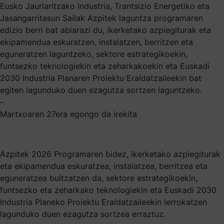
Eusko Jaurlaritzako Industria, Trantsizio Energetiko eta
Jasangarritasun Sailak Azpitek laguntza programaren
edizio berri bat abiarazi du, ikerketako azpiegiturak eta
ekipamendua eskuratzen, instalatzen, berritzen eta
eguneratzen laguntzeko, sektore estrategikoekin,
funtsezko teknologiekin eta zeharkakoekin eta Euskadi
2030 Industria Planaren Proiektu Eraldatzaileekin bat
egiten lagunduko duen ezagutza sortzen laguntzeko.
-
Martxoaren 27era egongo da irekita
Azpitek 2026 Programaren bidez, ikerketako azpiegiturak
eta ekipamendua eskuratzea, instalatzea, berritzea eta
eguneratzea bultzatzen da, sektore estrategikoekin,
funtsezko eta zeharkako teknologiekin eta Euskadi 2030
Industria Planeko Proiektu Eraldatzaileekin lerrokatzen
lagunduko duen ezagutza sortzea erraztuz.