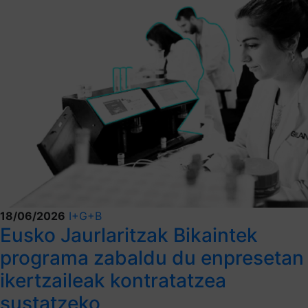
18/06/2026
I+G+B
Eusko Jaurlaritzak Bikaintek
programa zabaldu du enpresetan
ikertzaileak kontratatzea
sustatzeko