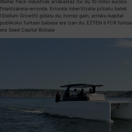
Walter Pack industriak arrakastaz itxi du 10 milioi euroko
finantzaketa-erronda. Erronda inbertitzaile pribatu batek
(Stellum Growth) gidatu du; horrez gain, arrisku-kapital
publikoko funtsen babesa ere izan du: EZTEN II FCR funtsa
eta Seed Capital Bizkaia