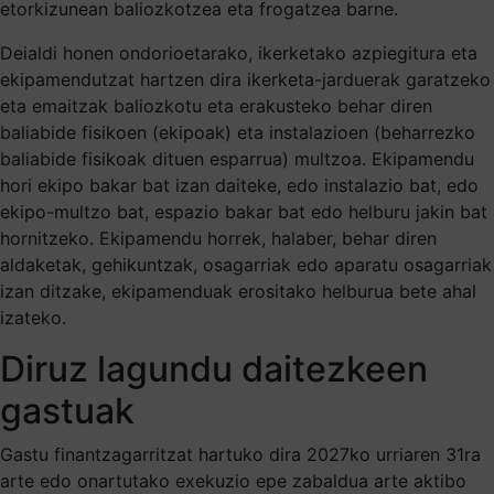
etorkizunean baliozkotzea eta frogatzea barne.
Deialdi honen ondorioetarako, ikerketako azpiegitura eta
ekipamendutzat hartzen dira ikerketa-jarduerak garatzeko
eta emaitzak baliozkotu eta erakusteko behar diren
baliabide fisikoen (ekipoak) eta instalazioen (beharrezko
baliabide fisikoak dituen esparrua) multzoa. Ekipamendu
hori ekipo bakar bat izan daiteke, edo instalazio bat, edo
ekipo-multzo bat, espazio bakar bat edo helburu jakin bat
hornitzeko. Ekipamendu horrek, halaber, behar diren
aldaketak, gehikuntzak, osagarriak edo aparatu osagarriak
izan ditzake, ekipamenduak erositako helburua bete ahal
izateko.
Diruz lagundu daitezkeen
gastuak
Gastu finantzagarritzat hartuko dira 2027ko urriaren 31ra
arte edo onartutako exekuzio epe zabaldua arte aktibo