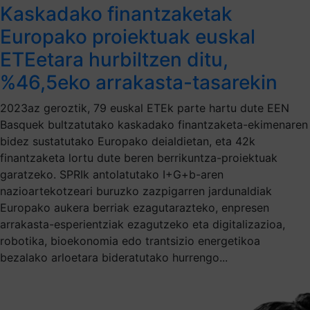
Kaskadako finantzaketak
Europako proiektuak euskal
ETEetara hurbiltzen ditu,
%46,5eko arrakasta-tasarekin
2023az geroztik, 79 euskal ETEk parte hartu dute EEN
Basquek bultzatutako kaskadako finantzaketa-ekimenaren
bidez sustatutako Europako deialdietan, eta 42k
finantzaketa lortu dute beren berrikuntza-proiektuak
garatzeko. SPRIk antolatutako I+G+b-aren
nazioartekotzeari buruzko zazpigarren jardunaldiak
Europako aukera berriak ezagutarazteko, enpresen
arrakasta-esperientziak ezagutzeko eta digitalizazioa,
robotika, bioekonomia edo trantsizio energetikoa
bezalako arloetara bideratutako hurrengo...