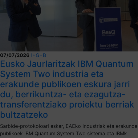
07/07/2026
I+G+B
Eusko Jaurlaritzak IBM Quantum
System Two industria eta
erakunde publikoen eskura jarri
du, berrikuntza- eta ezagutza-
transferentziako proiektu berriak
bultzatzeko
Sarbide-protokoloari esker, EAEko industriak eta erakunde
publikoek IBM Quantum System Two sistema eta IBMk