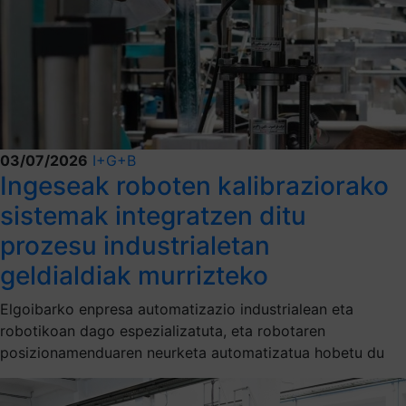
03/07/2026
I+G+B
Ingeseak roboten kalibraziorako
sistemak integratzen ditu
prozesu industrialetan
geldialdiak murrizteko
Elgoibarko enpresa automatizazio industrialean eta
robotikoan dago espezializatuta, eta robotaren
posizionamenduaren neurketa automatizatua hobetu du