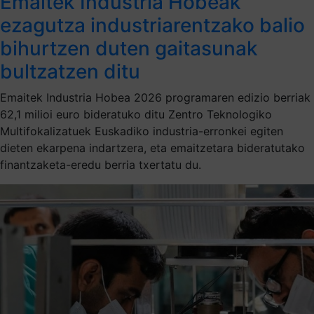
Emaitek Industria Hobeak
ezagutza industriarentzako balio
bihurtzen duten gaitasunak
bultzatzen ditu
Emaitek Industria Hobea 2026 programaren edizio berriak
62,1 milioi euro bideratuko ditu Zentro Teknologiko
Multifokalizatuek Euskadiko industria-erronkei egiten
dieten ekarpena indartzera, eta emaitzetara bideratutako
finantzaketa-eredu berria txertatu du.