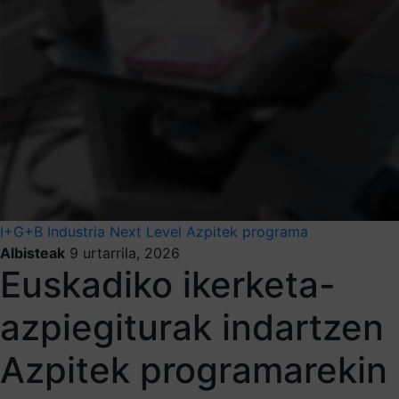
I+G+B
Industria Next Level
Azpitek programa
Albisteak
9 urtarrila, 2026
Euskadiko ikerketa-
azpiegiturak indartzen
Azpitek programarekin