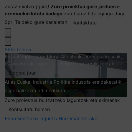
Zutaz mintzo
(
gara
)
Zure proiektua gure jarduera-
eremuekin lotuta badago
zuri buruz hitz egingo dugu
Spri Taldeko gure kanaletan
Kontaktatu
‹
›
SPRI Taldea
Euskal enpresaren bloga
Albisteak, erabilera kasuak,
elkarrizketak, laguntzak, negozio aukerak, joerak…
Blogera joan
Atlas
Euskal Industria Politika
Industria eraldaketatik
espezializazio adimentsura
Arakatu
Zure proiektua bultzatzeko laguntzak eta ekimenak
Kontsultatu hemen
Enpresentzako laguntza
Harremanetarako
Nire harpidetzak