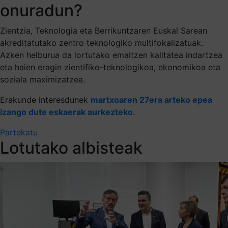
onuradun?
Zientzia, Teknologia eta Berrikuntzaren Euskal Sarean
akreditatutako zentro teknologiko multifokalizatuak.
Azken helburua da lortutako emaitzen kalitatea indartzea
eta haien eragin zientifiko-teknologikoa, ekonomikoa eta
soziala maximizatzea.
Erakunde interesdunek
martxoaren 27era arteko epea
izango dute eskaerak aurkezteko
.
Partekatu
Lotutako albisteak