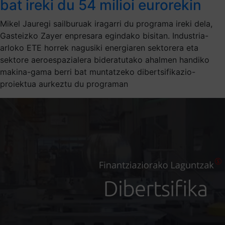
bat ireki du 54 milioi eurorekin
Mikel Jauregi sailburuak iragarri du programa ireki dela,
Gasteizko Zayer enpresara egindako bisitan. Industria-
arloko ETE horrek nagusiki energiaren sektorera eta
sektore aeroespazialera bideratutako ahalmen handiko
makina-gama berri bat muntatzeko dibertsifikazio-
proiektua aurkeztu du programan