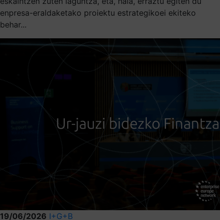
eskaintzen zuten laguntza, eta, hala, erraztu egiten du
enpresa-eraldaketako proiektu estrategikoei ekiteko
behar...
19/06/2026
I+G+B