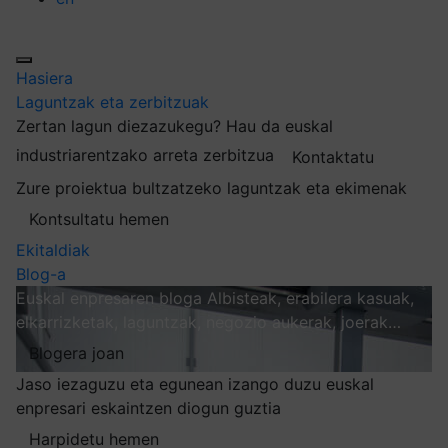
Hasiera
Laguntzak eta zerbitzuak
Zertan lagun diezazukegu?
Hau da euskal
industriarentzako arreta zerbitzua
Kontaktatu
Zure proiektua bultzatzeko laguntzak eta ekimenak
Kontsultatu hemen
Ekitaldiak
Blog-a
Euskal enpresaren bloga
Albisteak, erabilera kasuak,
elkarrizketak, laguntzak, negozio aukerak, joerak…
Blogera joan
Jaso iezaguzu eta egunean izango duzu euskal
enpresari eskaintzen diogun guztia
Harpidetu hemen