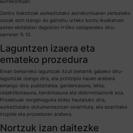
aurrekontuan.
Zentro bakoitzak aurkeztutako aurrekontuaren zenbateko
osoak ezin izango du gainditu urteko kontu ikuskatuen
azken ekitaldiari dagokion I+Gko ustiapeneko diru-
sarreren % 10.
Laguntzen izaera eta
emateko prozedura
Eman beharreko laguntzak itzuli beharrik gabeko diru-
laguntzak izango dira, eta printzipio hauen arabera
emango dira: publizitatea, gardentasuna, lehia,
objektibotasuna, berdintasuna eta diskriminaziorik eza.
Proiektuak norgehiagoka bidez hautatuko dira,
aurkeztutako dokumentazioan oinarrituta, eta ezarritako
irizpide eta prozeduren arabera.
Nortzuk izan daitezke