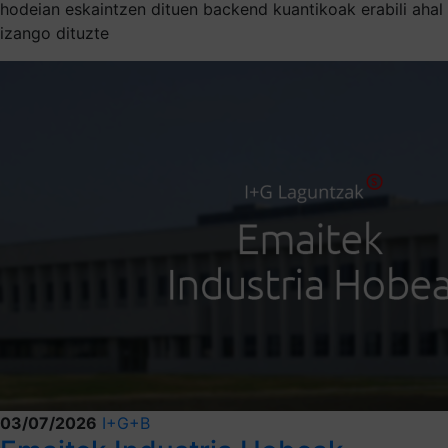
hodeian eskaintzen dituen backend kuantikoak erabili ahal
izango dituzte
03/07/2026
I+G+B