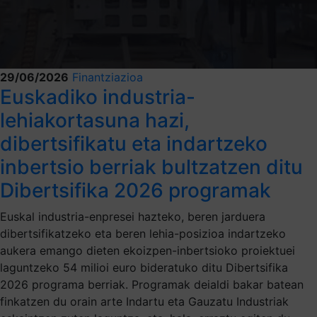
29/06/2026
Finantziazioa
Euskadiko industria-
lehiakortasuna hazi,
dibertsifikatu eta indartzeko
inbertsio berriak bultzatzen ditu
Dibertsifika 2026 programak
Euskal industria-enpresei hazteko, beren jarduera
dibertsifikatzeko eta beren lehia-posizioa indartzeko
aukera emango dieten ekoizpen-inbertsioko proiektuei
laguntzeko 54 milioi euro bideratuko ditu Dibertsifika
2026 programa berriak. Programak deialdi bakar batean
finkatzen du orain arte Indartu eta Gauzatu Industriak