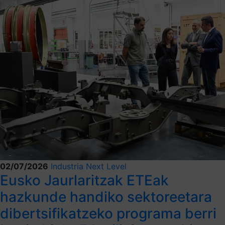
02/07/2026
Industria Next Level
Eusko Jaurlaritzak ETEak
hazkunde handiko sektoreetara
dibertsifikatzeko programa berri