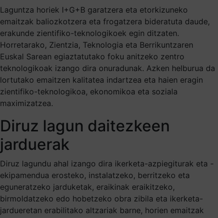
Laguntza horiek I+G+B garatzera eta etorkizuneko
emaitzak baliozkotzera eta frogatzera bideratuta daude,
erakunde zientifiko-teknologikoek egin ditzaten.
Horretarako, Zientzia, Teknologia eta Berrikuntzaren
Euskal Sarean egiaztatutako foku anitzeko zentro
teknologikoak izango dira onuradunak. Azken helburua da
lortutako emaitzen kalitatea indartzea eta haien eragin
zientifiko-teknologikoa, ekonomikoa eta soziala
maximizatzea.
Diruz lagun daitezkeen
jarduerak
Diruz lagundu ahal izango dira ikerketa-azpiegiturak eta -
ekipamendua erosteko, instalatzeko, berritzeko eta
eguneratzeko jarduketak, eraikinak eraikitzeko,
birmoldatzeko edo hobetzeko obra zibila eta ikerketa-
jardueretan erabilitako altzariak barne, horien emaitzak