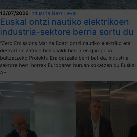
13/07/2026
Industria Next Level
Euskal ontzi nautiko elektrikoen
industria-sektore berria sortu du
“Zero Emissions Marine Boat” ontzi nautiko elektriko eta
deskarbonizatuen belaunaldi berriaren garapena
bultzatzeko Proiektu Eraldatzaile berri bat da. Industria-
sektore berri horrek Europaren buruan kokatzen du Euskal
AE