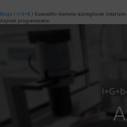
Aukeratu jaso nahi duzun informazioa
Bloga
/
I+G+B
/
Euskadiko ikerketa-azpiegiturak indartzen
Azpitek programarekin