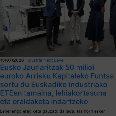
15/07/2026
Industria Next Level
Eusko Jaurlaritzak 50 milioi
euroko Arrisku Kapitaleko Funtsa
sortu du Euskadiko industriako
ETEen tamaina, lehiakortasuna
eta eraldaketa indartzeko
Lehenengo eragiketa gauzatu da jada, eta horri esker,